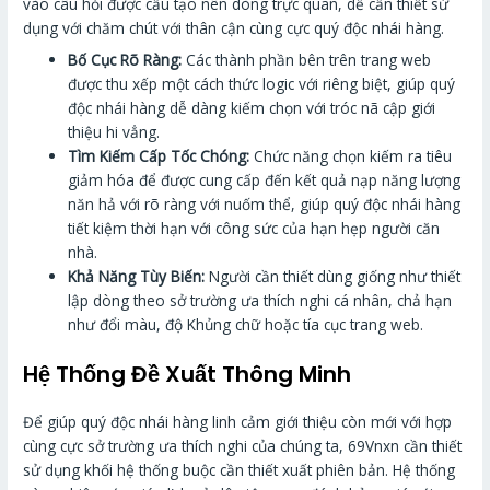
vào câu hỏi được cấu tạo nên dòng trực quan, dễ cần thiết sử
dụng với chăm chút với thân cận cùng cực quý độc nhái hàng.
Bố Cục Rõ Ràng:
Các thành phần bên trên trang web
được thu xếp một cách thức logic với riêng biệt, giúp quý
độc nhái hàng dễ dàng kiếm chọn với tróc nã cập giới
thiệu hi vẳng.
Tìm Kiếm Cấp Tốc Chóng:
Chức năng chọn kiếm ra tiêu
giảm hóa để được cung cấp đến kết quả nạp năng lượng
năn hả với rõ ràng với nuốm thể, giúp quý độc nhái hàng
tiết kiệm thời hạn với công sức của hạn hẹp người căn
nhà.
Khả Năng Tùy Biến:
Người cần thiết dùng giống như thiết
lập dòng theo sở trường ưa thích nghi cá nhân, chả hạn
như đổi màu, độ Khủng chữ hoặc tía cục trang web.
Hệ Thống Đề Xuất Thông Minh
Để giúp quý độc nhái hàng linh cảm giới thiệu còn mới với hợp
cùng cực sở trường ưa thích nghi của chúng ta, 69Vnxn cần thiết
sử dụng khối hệ thống buộc cần thiết xuất phiên bản. Hệ thống