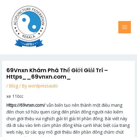
Skip
MAI
to
MEN
content
69Vnxn Khám Phá Thế Giới Giải Trí –
Https__69vnxn.com_
/
Blog
/ By
wordpressauto
xe 110cc
Https://69vnxn.com/
vẫn biến tạo nên thành một điều mang
đến chọn sở hữu quen cùng đến phần đông người nào kiếm
chọn giới thiệu vui nghịch giải trí giải trí phần đông. Bài viết này
đã đi sâu vào linh cảm phần đông khía cạnh khác biệt của trang
web này, từ các quy mô giới thiệu đến phần đông chăm chút