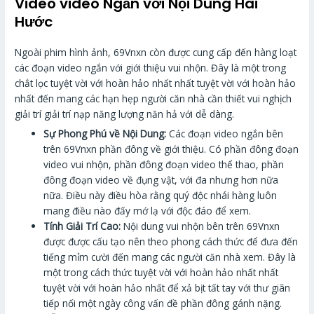
Video video Ngắn với Nội Dung Hài
Hước
Ngoài phim hình ảnh, 69Vnxn còn được cung cấp đến hàng loạt
các đoạn video ngắn với giới thiệu vui nhộn. Đây là một trong
chắt lọc tuyệt vời với hoàn hảo nhất nhất tuyệt vời với hoàn hảo
nhất đến mang các hạn hẹp người căn nhà cần thiết vui nghịch
giải trí giải trí nạp năng lượng năn hả với dễ dàng.
Sự Phong Phú về Nội Dung:
Các đoạn video ngắn bên
trên 69Vnxn phần đông về giới thiệu. Có phần đông đoạn
video vui nhộn, phần đông đoạn video thể thao, phần
đông đoạn video về đụng vật, với đa nhưng hơn nữa
nữa. Điều này điều hòa rằng quý độc nhái hàng luôn
mang điều nào đấy mớ lạ với độc đáo để xem.
Tính Giải Trí Cao:
Nội dung vui nhộn bên trên 69Vnxn
được được cấu tạo nên theo phong cách thức để đưa đến
tiếng mỉm cười đến mang các người căn nhà xem. Đây là
một trong cách thức tuyệt vời với hoàn hảo nhất nhất
tuyệt vời với hoàn hảo nhất để xả bịt tất tay với thư giãn
tiếp nối một ngày công vấn đề phần đông gánh nặng.