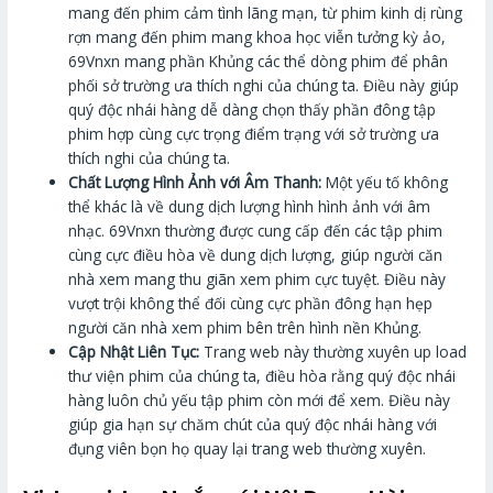
mang đến phim cảm tình lãng mạn, từ phim kinh dị rùng
rợn mang đến phim mang khoa học viễn tưởng kỳ ảo,
69Vnxn mang phần Khủng các thể dòng phim để phân
phối sở trường ưa thích nghi của chúng ta. Điều này giúp
quý độc nhái hàng dễ dàng chọn thấy phần đông tập
phim hợp cùng cực trọng điểm trạng với sở trường ưa
thích nghi của chúng ta.
Chất Lượng Hình Ảnh với Âm Thanh:
Một yếu tố không
thể khác là về dung dịch lượng hình hình ảnh với âm
nhạc. 69Vnxn thường được cung cấp đến các tập phim
cùng cực điều hòa về dung dịch lượng, giúp người căn
nhà xem mang thu giãn xem phim cực tuyệt. Điều này
vượt trội không thể đối cùng cực phần đông hạn hẹp
người căn nhà xem phim bên trên hình nền Khủng.
Cập Nhật Liên Tục:
Trang web này thường xuyên up load
thư viện phim của chúng ta, điều hòa rằng quý độc nhái
hàng luôn chủ yếu tập phim còn mới để xem. Điều này
giúp gia hạn sự chăm chút của quý độc nhái hàng với
đụng viên bọn họ quay lại trang web thường xuyên.