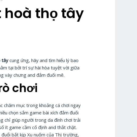
 hoà thọ tây
 tây
cung ứng, hãy and tìm hiểu lý bao
m tại bởi trí sự hài hòa tuyệt vời giữa
công vày chưng and đắm đuối mê.
rò chơi
ác chăm mục trong khoảng cá chơi ngay
nhiều chọn sắm game bài xích đắm đuối
 chỉ giúp người trong da đình chơi trải
ố ít game cầm cố định and thắt chặt.
t, đuổi bắt kịp Xu nuốm của Thị trường,