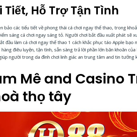
Tiết, Hỗ Trợ Tận Tình
bảo các tiểu tiết về phong thái cá chơi ngay thể thao, trong kho
iểm sáng cá chơi ngay sáng tỏ. Người chơi bắt đầu xuất phát sẽ xu
ắt đầu làm cá chơi ngay thể thao 1 cách khắc phục táo Apple bạo 
hàng điêu luyện, tận tình, sẵn sàng trả lời phần lớn băn khoăn củ
iúp người trong da đình chơi linh giác an trung tâm and tin tưởng kh
am Mê and Casino T
hoà thọ tây