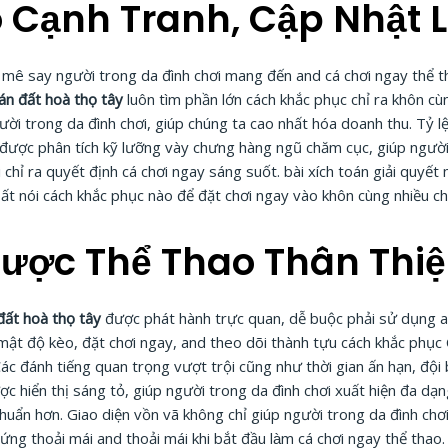
 Cạnh Tranh, Cập Nhật L
 mê say người trong da đình chơi mang đến and cá chơi ngay thể t
án đất hoà thọ tây
luôn tìm phần lớn cách khắc phục chỉ ra khôn c
 trong da đình chơi, giúp chúng ta cao nhất hóa doanh thu. Tỷ lệ 
 được phân tích kỹ lưỡng vày chưng hàng ngũ chăm cục, giúp người
chỉ ra quyết định cá chơi ngay sáng suốt. bài xích toán giải quyết
ất nói cách khắc phục nào để đặt chơi ngay vào khôn cùng nhiều chọ
Cược Thể Thao Thân Thi
đất hoà thọ tây
được phát hành trực quan, dễ buộc phải sử dụng a
 mật độ kèo, đặt chơi ngay, and theo dõi thành tựu cách khắc phục
Các đánh tiếng quan trọng vượt trội cũng như thời gian ấn hạn, đội 
 hiển thị sáng tỏ, giúp người trong da đình chơi xuất hiện đa dạng
chuẩn hơn. Giao diện vồn vã không chỉ giúp người trong da đình chơ
ng thoải mái and thoải mái khi bắt đầu làm cá chơi ngay thể thao.