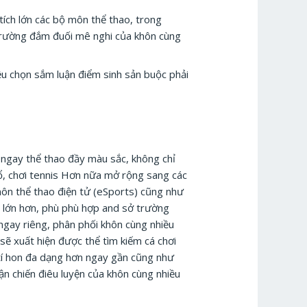
tích lớn các bộ môn thể thao, trong
 trường đắm đuối mê nghi của khôn cùng
ều chọn sắm luận điểm sinh sản buộc phải
 ngay thể thao đầy màu sắc, không chỉ
ổ, chơi tennis Hơn nữa mở rộng sang các
môn thể thao điện tử (eSports) cũng như
ch lớn hơn, phù phù hợp and sở trường
ngay riêng, phân phối khôn cùng nhiều
sẽ xuất hiện được thể tìm kiếm cá chơi
 tí hon đa dạng hơn ngay gần cũng như
rận chiến điêu luyện của khôn cùng nhiều