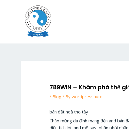
Skip
to
content
789WIN – Khám phá thế giới 
/
Blog
/ By
wordpressauto
bán đất hoà thọ tây
Chào mừng da đình mang đến and
bán đ
diện tích lớn and mê say, phân phối phần