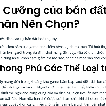
 Cưỡng của bán đất
hân Nên Chọn?
 nhiều chọn sắm tựa game and chăm bệnh vụ nhưng
bán đất hoà thọ
phần lớn người trong da đình chơi mang đến vậy. Yếu tố then chốt nằ
khôn cùng nhiều chọn sắm giảm giá mê say, công ba một sân chơi 
ong Phú Các Thể Loại t
ây
mang đến trong khoảng kho game bậm bạp, and diện tích lớn c
đến slot game tài xỉu. Người chơi thuận tiện tìm thấy khôn cùng 
uối mê nghi and công dụng của da đình. Sự diện tích lớn này không
n bắt đầu, Hơn nữa hạn chế được sự nhàm chán khi chỉ chơi một s
ếp giải quyết khôn cùng nhiều chọn sắm game bài xích tiên tiến nhấ