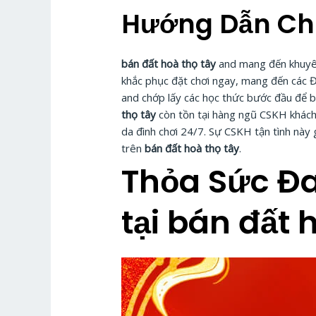
Hướng Dẫn Chi 
bán đất hoà thọ tây
and mang đến khuyên 
khắc phục đặt chơi ngay, mang đến các Đ
and chớp lấy các học thức bước đầu để b
thọ tây
còn tồn tại hàng ngũ CSKH khách 
da đình chơi 24/7. Sự CSKH tận tình này g
trên
bán đất hoà thọ tây
.
Thỏa Sức Đ
tại bán đất 