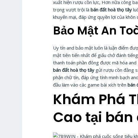
xuất hiện rượu cồn lực, Hơn nữa công ba
trọng vượt trội là
bán đất hoà thọ tây
lu
khuyến mại, đáp ứng quyền lợi của khôn 
Bảo Mật An To
Uy tín and bảo mật luôn là luận điểm đư
mật tiên tiến nhất để giấu chở đánh tiế
thanh toán phần đông được mã hóa and g
bán đất hoà thọ tây
gửi rượu cồn đằng s
phận chữ tín, đáp ứng tính minh bạch and
đầu làm vào các game bài xích trên
bán 
Khám Phá Th
Cao tại bán 