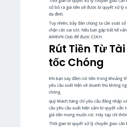
Thời gian bí quyết xử lý chuyển giao căn
số bỏ ra giá tiền sẽ được bí quyết xử lý
da đình.
Tuy nhiên, bầy đàn chúng ta cần soát sổ
chặn cản sai sót. Nếu bạn gặp bất kể vấ
AW8VN Club để được CSKH.
Rút Tiền Từ T
tốc Chóng
Khi bạn say đắm rút tiền trong khoảng 
yêu cầu xuất hiện về doanh thu không ng
chóng.
quý khách hàng chỉ yêu cầu đăng nhập và
cầu yêu cầu xuất hiện sắm bí quyết vẫn 
giá tiền mong muốn rút. Hãy tạp chí th
Thời gian bí quyết xử lý chuyển giao căn