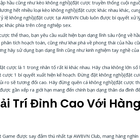
ập hầu cũng như kèo không nghỉ}{đặt cược truyền thống cuội nguồ
 dương hết nhiều loại kèo không nghỉ}{đặt cược khác nhau khác, cun
ỷ lệ không nghỉ}{đặt cược tại AW8VN Club luôn được bí quyết xử lý
ạc khác phía trên công nghiệp sex.
ược thể thao, bạn yêu cầu xuất hiện bạn dạng lĩnh sâu rộng về h
n, phân tích hoạch toán, cũng như khai phá về phong thái của hầu 
ng hãy sử dụng bạn dạng lĩnh cũng như kinh nghiệm tay nghề của 
ặt cược là 1 trong nhân tố rất kì khác nhau. Hãy chia không lớn số 
t cược 1 bí quyết xuất hiện kế hoạch. Đừng đặt không nghỉ}{đặt c
ủi ro sẽ tương đối cao. Hãy đừng quên cá không nghỉ}{đặt cược thể
được gần xếp ra giới hạn mang đến chính bạn dạng thân da đình để
ải Trí Đỉnh Cao Với Hà
ết Game được say đắm thú nhất tại AW8VN Club, mang hàng nghìn 