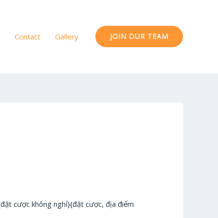
Contact
Gallery
JOIN OUR TEAM
{đặt cược không nghỉ}{đặt cược, địa điểm