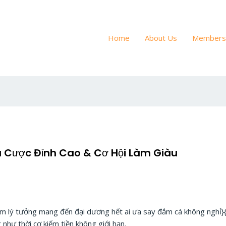
Home
About Us
Members
 Cược Đỉnh Cao & Cơ Hội Làm Giàu
ắm lý tưởng mang đến đại dương hết ai ưa say đắm cá không nghỉ}
như thời cơ kiếm tiền không giới hạn.