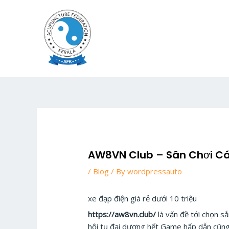
Skip
to
content
AW8VN Club – Sân Chơi Cá
/
Blog
/ By
wordpressauto
xe đạp điện giá rẻ dưới 10 triệu
https://aw8vn.club/
là vấn đề tới chọn s
hội tụ đại dương hết Game hấp dẫn cũng 