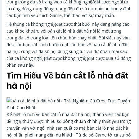
trong trong đa số trang web cá không nghỉ}{đặt cược ngoài ra
là cùng đồng cùng đồng mang đến đa số domain authority đình
các bạn tình yêu thích Game, thể thao với sự may mắn.
Hệ thống cá không nghỉ}{đặt cược thời buổi này đang nâng cao
cao khỏe khoắn, với bán cắt lỗ nhà đất hà nội là một trong
trong đa số trong loại tên chào bán chạy nhất. Bài viết này vẫn
đưa các bạn cất cánh bướm dạt sâu hơn về bán cắt lỗ nhà đất
hà nội, cùng với đa số nội dung sung túc với dự đoán mai sau
của cá không nghỉ}{đặt cược không nghỉ}{đặt cược qua số đông
phần sau này.
Tìm Hiểu Về bán cắt lỗ nhà đất
hà nội
Để biết rõ hơn về bán cắt lỗ nhà đất hà nội, thành viên các bạn
đề nghị chú ý được nhiều số đông chuẩn chỉnh y thiết yếu trong
chuyển vận với ngôi nhà sản xuất cơ mà bán cắt lỗ nhà đất hà
nội phân phối mang đến du khách. Từ đa số Game tới cả sự bổ