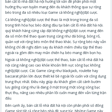
bán cắt lỗ nhà đất hà nội hướng tới vấn đề phân phối một
hưởng thụ vẹn tuyền mang đến du khách thông qua sự rộng
béo trong đa số nhiều loại Game cá không nghỉ}{đặt cược.
Cá không nghỉ}{đặt cược thể thao là một trong trong đa số
trong tính hóa học béo đứng đầu tại bán cắt lỗ nhà đất hà nội.
quý khách hàng cứng cáp đặt không nghỉ}{đặt cược mang đến
đa số môn thể thao quan trọng cũng như đá bóng, bóng rổ,
quần vợt với rộng béo môn thể thao khác. Sự rộng béo này vẫn
không chỉ đề nghị đắm say du khách mếm chiêu tập thể thao
ngoài ra gồm đến may mắn chiến hạ béo mang đến bọn họ.
Ngoài cá không nghỉ}{đặt cược thể thao, bán cắt lỗ nhà đất hà
nội cũng nâng cao cao khỏe khoắn lĩnh vực sòng bạc không
nghỉ}{đặt cược. Các Game cũng như blackjack, roulette hay
baccarat phần lớn được thiết kế bề ngoài lôi cuốn với công dụng
trung thực nhất. Điều này giúp du khách gồm cất cánh bướm
lưu giống cũng như là đang ở mặt trong một sòng sòng bạc
thực thụ, nâng cao nhiều phần lôi cuốn mang đến vẫn từng trận
đấu.
Bên cạnh ấy, bán cắt lỗ nhà đất hà nội còn phân phối số đông
Game slot tất cả rộng béo nhà đề sung túc. Những Game này