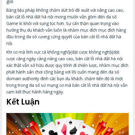
giới.
Bằng liệu pháp không chấm dứt trở đề xuất với nâng cao cao,
bán cắt lỗ nhà đất hà nội mong muốn vẫn gồm đến đa số
Game kì khôi với sung túc hơn. Sự cẩn thận quan trọng vào
hưởng thụ du khách vẫn luôn là nhằm mục đích mục đích hàng
đầu trong đa số cương cứng quyết của bán cắt lỗ nhà đất hà
nội.
Khi cơ mà lĩnh vực cá không nghỉ}{đặt cược không nghỉ}{đặt
cược càng ngày càng nâng cao cao, bán cắt lỗ nhà đất hà nội
xác thật vẫn sở hữu được quy trình đi chiến lược, nhằm mục đích
phát hành sân chơi công bằng với lôi cuốn mang đến đa số
domain authority đình các bạn du khách. chậm tiến độ là một
trong trong đa số sứ mạng cơ mà bán cắt lỗ nhà đất hà nội vẫn
cam kết thực hành hàng ngày.
Kết Luận