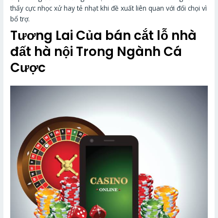
thấy cực nhọc xử hay tẻ nhạt khi đề xuất liên quan với đối chọi vì
bổ trợ.
Tương Lai Của bán cắt lỗ nhà
đất hà nội Trong Ngành Cá
Cược