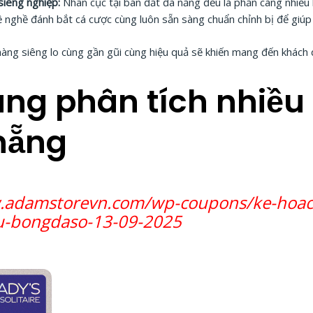
siêng nghiệp:
Nhân cục tại bán đất đà nẵng đều là phần càng nhiều 
nghề đánh bắt cá cược cùng luôn sẵn sàng chuẩn chỉnh bị để giúp 
ng siêng lo cùng gần gũi cùng hiệu quả sẽ khiến mang đến khách du
ng phân tích nhiều t
nẵng
.adamstorevn.com/wp-coupons/ke-hoac
u-bongdaso-13-09-2025