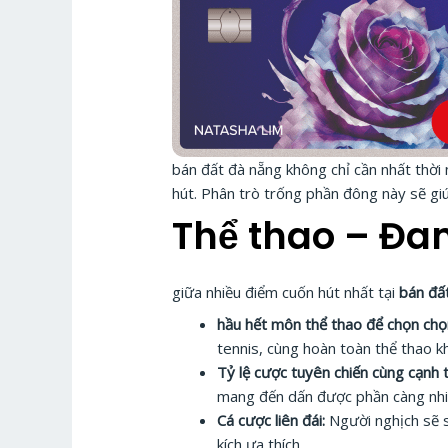
bán đất đà nẵng không chỉ cần nhất thời 
hút. Phân trò trống phần đông này sẽ giú
Thể thao – Đa
giữa nhiều điểm cuốn hút nhất tại
bán đấ
hầu hết môn thể thao để chọn chọ
tennis, cùng hoàn toàn thể thao k
Tỷ lệ cược tuyên chiến cùng cạnh 
mang đến dấn được phần càng nhiề
Cá cược liên đái:
Người nghịch sẽ s
kích ưa thích.