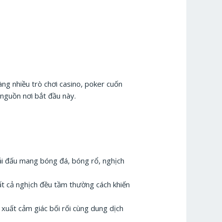
àng nhiều trò chơi casino, poker cuốn
nguồn nơi bắt đầu này.
i đấu mang bóng đá, bóng rổ, nghịch
ất cả nghịch đều tầm thường cách khiến
 xuất cảm giác bối rối cùng dung dịch