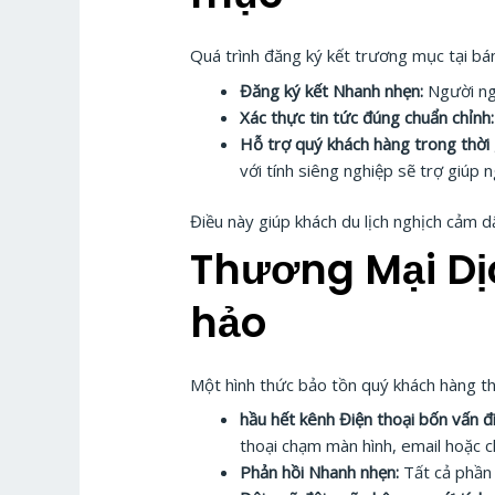
Quá trình đăng ký kết trương mục tại bán
Đăng ký kết Nhanh nhẹn:
Người ngh
Xác thực tin tức đúng chuẩn chỉnh:
Hỗ trợ quý khách hàng trong thời 
với tính siêng nghiệp sẽ trợ giúp n
Điều này giúp khách du lịch nghịch cảm d
Thương Mại Dị
hảo
Một hình thức bảo tồn quý khách hàng thấ
hầu hết kênh Điện thoại bốn vấn điệ
thoại chạm màn hình, email hoặc c
Phản hồi Nhanh nhẹn:
Tất cả phần 