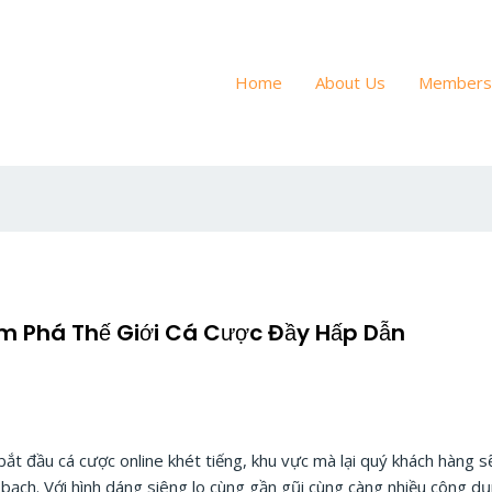
Home
About Us
Members
m Phá Thế Giới Cá Cược Đầy Hấp Dẫn
ắt đầu cá cược online khét tiếng, khu vực mà lại quý khách hàng
nh bạch. Với hình dáng siêng lo cùng gần gũi cùng càng nhiều công 