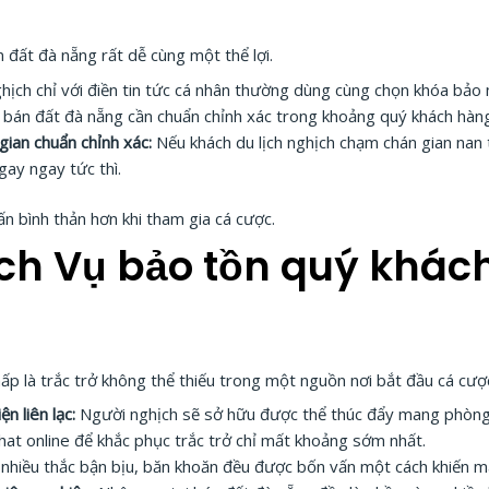
 đất đà nẵng rất dễ cùng một thể lợi.
ịch chỉ với điền tin tức cá nhân thường dùng cùng chọn khóa bảo 
bán đất đà nẵng cần chuẩn chỉnh xác trong khoảng quý khách hàng
gian chuẩn chỉnh xác:
Nếu khách du lịch nghịch chạm chán gian nan 
gay ngay tức thì.
ấn bình thản hơn khi tham gia cá cược.
ch Vụ bảo tồn quý khác
p là trắc trở không thể thiếu trong một nguồn nơi bắt đầu cá cược
n liên lạc:
Người nghịch sẽ sở hữu được thể thúc đẩy mang phòng
hat online để khắc phục trắc trở chỉ mất khoảng sớm nhất.
nhiều thắc bận bịu, băn khoăn đều được bốn vấn một cách khiến 