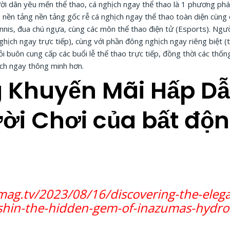
 dân yêu mến thể thao, cá nghịch ngay thể thao là 1 phương pháp c
nền tảng nền tảng gốc rễ cá nghịch ngay thể thao toàn diện cùng 
ennis, đua chú ngựa, cùng các môn thể thao điện tử (Esports). Ngư
ghịch ngay trực tiếp), cùng với phần đông nghịch ngay riêng biệt (t
ỏi buôn cung cấp các buổi lễ thể thao trực tiếp, đồng thời các thố
ịch ngay thông minh hơn.
 Khuyến Mãi Hấp Dẫ
ời Chơi của bất độ
hmag.tv/2023/08/16/discovering-the-eleg
shin-the-hidden-gem-of-inazumas-hydro