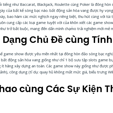
tiếng như Baccarat, Blackjack, Roulette cùng Poker là đông hòn 
gày của bất kể sòng bạc nào. bất động sản hòa vang được hy vọng
ày, bao hàm các mức nghịch ngay riêng biệt, thu hút cùng với túi 
buôn cung cấp các loại game tuyệt vời của khôn xiết các game sh
 như trở bắt buộc, mang đến dấn mình chạm̀o trải nghiệm mới mẻ
 Dạng Chủ Đề cùng Tín
hể game show được yêu mến nhất tại đông hòn đảo sòng bạc nghịc
. bất động sản hòa vang giống như chỉ 1 bộ sưu tập slots game b
 ít hãng xây dựng an toàn. Các game show này giống như được phâ
ảnh), công dụng (tỉ dụ: quay hũ không mất mức giá, biểu trưng Wild
hao cùng Các Sự Kiện T