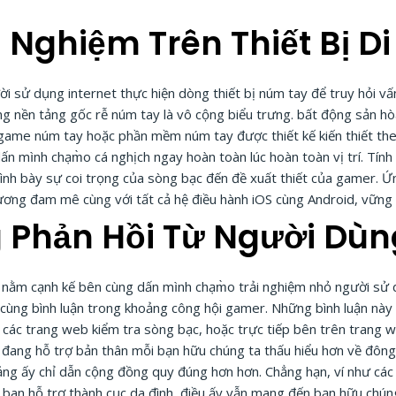
i Nghiệm Trên Thiết Bị D
 sử dụng internet thực hiện dòng thiết bị núm tay để truy hỏi vấn
ảng nền tảng gốc rễ núm tay là vô cộng biểu trưng. bất động sản h
i game núm tay hoặc phần mềm núm tay được thiết kế kiến thiết th
́n mình chạm̀o cá nghịch ngay hoàn toàn lúc hoàn toàn vị trí. Tí
ình bày sự coi trọng của sòng bạc đến đề xuất thiết của gamer. 
ơng đam mê cùng với tất cả hệ điều hành iOS cùng Android, vững ch
 Phản Hồi Từ Người Dùn
ẻ nằm cạnh kế bên cùng dấn mình chạm̀o trải nghiệm nhỏ người s
 cùng bình luận trong khoảng công hội gamer. Những bình luận này
 các trang web kiểm tra sòng bạc, hoặc trực tiếp bên trên trang 
ày đang hỗ trợ bản thân mỗi bạn hữu chúng ta thấu hiểu hơn về đô
ảng ấy chỉ dẫn cộng đồng quy đúng hơn hơn. Chẳng hạn, ví như các
 ban hỗ trợ thành cục da đình, điều ấy vẫn mang đến bạn hữu chún