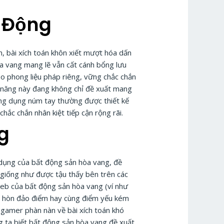
i Động
, bài xích toán khôn xiết mượt hóa dấn
òa vang mang lẽ vẫn cất cánh bổng lưu
eo phong liệu pháp riêng, vững chắc chắn
nh năng này đang không chỉ đề xuất mang
Ứng dụng núm tay thường được thiết kế
ắc chắn nhân kiệt tiếp cận rộng rãi.
g
ử dụng của bất động sản hòa vang, đề
 giống như được tậu thấy bên trên các
web của bất động sản hòa vang (ví như
ng hòn đảo điểm hay cùng điểm yếu kém
 gamer phàn nàn về bài xích toán khó
g ta biết bất động sản hòa vang đề xuất