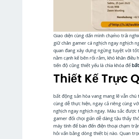
Giao diện cùng dấn mình chạm̀o trải n
giữ chân gamer cá nghịch ngay nghịch nga
quan đang xây dựng ngừng tuyệt vời tốt 
nằm cạnh kế bên rối rắm, khó khăn điều
tiến độ cũng thiết yếu là chìa khóa để
bất
Thiết Kế Trực
bất động sản hòa vang mang lẽ vẫn chú tr
cùng dễ thực hiện, ngay cả riêng cùng 
nghịch ngay nghịch ngay. Màu sắc được t
gamer đối chọi giản dễ dàng tậu thấy th
máy tính để bàn đến điện thoại chạm trậ
hỏi vấn bằng dòng thiết bị nào. Quan trọ