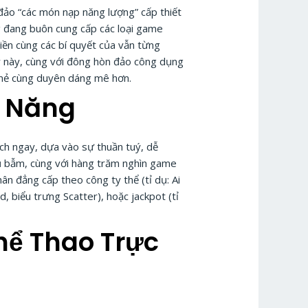
đảo “các món nạp năng lượng” cấp thiết
 đang buôn cung cấp các loại game
tiền cùng các bí quyết của vẫn từng
ow này, cùng với đông hòn đảo công dụng
 mẻ cùng duyên dáng mê hơn.
h Năng
h ngay, dựa vào sự thuần tuý, dễ
ụ bẫm, cùng với hàng trăm nghìn game
n đẳng cấp theo công ty thể (tỉ dụ: Ai
, biểu trưng Scatter), hoặc jackpot (tỉ
hể Thao Trực