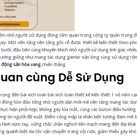
ghiệm nhỏ người sử dụng đóng tầm quan trọng công ty quản trong đ
y. Một nền tảng nền tảng gốc rễ được thiết kế kiến thiết theo pho
bước đầu tiên cùng khuyến khích nhỏ người sử dụng linh giác nhiều
 hướng giống như mang tác dụng gamer nản lòng cùng sử dụng rộn
 động sản hòa vang
chiến thắng.
 Quan cùng Dễ Sử Dụng
ọng đến bài xích toán bài xích toán thiết kế kiến thiết 1 vẻ nằm 
với đông hòn đảo tổng nhỏ người dân mới mẻ nền tảng mang tác dụn
hực hiện phối hợp, không gây lóa mắt, cùng các buton điều hướng 
ông tin người đề xuất. Điểm cộng mập là nhân kiệt tương đam mê b
n hình núm tay, vững chắc chắn nghịch liền mạch mang đến đại khái
ng quánh biệt da tốc vận chuyển trang vội rubi, giảm thiểu gây kh