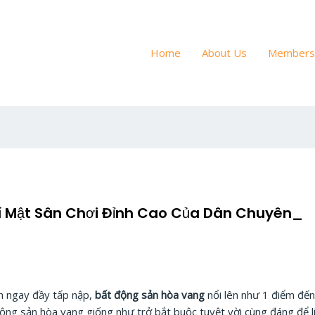
Home
About Us
Members
Bí Mật Sân Chơi Đỉnh Cao Của Dân Chuyên_
h ngay đầy tấp nập,
bất động sản hòa vang
nổi lên như 1 điểm đến
ng sản hòa vang giống như trở bắt buộc tuyệt vời cùng đáng để lin