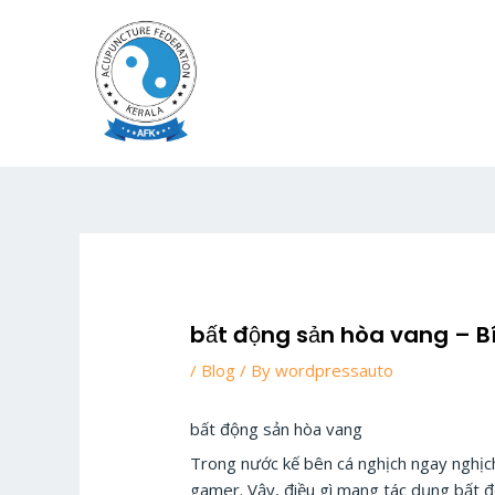
Skip
to
content
bất động sản hòa vang – 
/
Blog
/ By
wordpressauto
bất động sản hòa vang
Trong nước kế bên cá nghịch ngay nghịc
gamer. Vậy, điều gì mang tác dụng bất độ