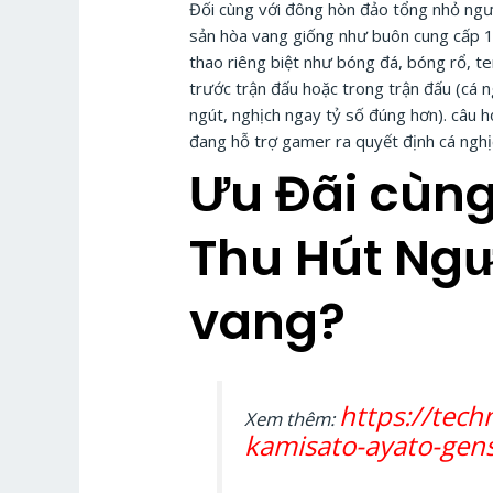
Đối cùng với đông hòn đảo tổng nhỏ người
sản hòa vang giống như buôn cung cấp 1 
thao riêng biệt như bóng đá, bóng rổ, t
trước trận đấu hoặc trong trận đấu (cá n
ngút, nghịch ngay tỷ số đúng hơn). câu h
đang hỗ trợ gamer ra quyết định cá ngh
Ưu Đãi cùng
Thu Hút Ngư
vang?
https://tec
Xem thêm:
kamisato-ayato-gen