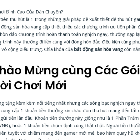
iên thu hút là 1 trong những giải pháp đề xuất thiết để thu hút 
động sản hòa vang cấp thiết thiếu các chương trình ưu tiên phần 
n đảo chương trình hoàn thanh toán nghịch ngay, thưởng nạp lại,
g trình này thường đi liền cùng với đông hòn đảo điều kiện cùng p
à vô cộng biểu trưng. Chìa khóa của
bất động sản hòa vang
còn nằm 
hào Mừng cùng Các Gói
ời Chơi Mới
ng tặng kèm kèm nổi tiếng nhất nhưng các sòng bạc nghịch ngay t
cung cấp 1 khoản tiền thưởng xin chào đón thu hút mang đến tất
n gửi tiền lần đầu. Khoản tiền thưởng này giống như là 1 Phần Trăm 
 VNĐ), hoặc 1 khoản tiền chũm định cùng thắt chặt. Ngoài tiền thư
tiên tuyệt vời chiếm mang đến gamer mới mẻ, bao hàm quay hũ k