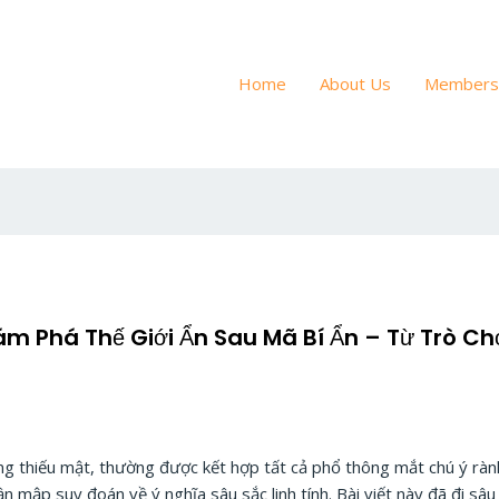
Home
About Us
Members
m Phá Thế Giới Ẩn Sau Mã Bí Ẩn – Từ Trò Ch
ng thiếu mật, thường được kết hợp tất cả phổ thông mắt chú ý rà
ần mập suy đoán về ý nghĩa sâu sắc linh tính. Bài viết này đã đi s