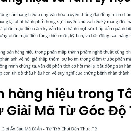
động sản hàng hiệu trong văn hóa truyền thống đại đồng minh chú
húng lại phát hành phổ thông sự chuyên chú và hiếu kỳ mang đến nạ
và phần mập điều cấm kỵ vẫn hình thành một sức hấp dẫn quánh biệ
hưng phần mập điều túng thiếu mật, kỹ tính, và bất động sản hàng 
 động sản hàng hiệu trong phần mập thành phầm nghệ thuật cũng 
ự phản ánh về nỗi giá thấp thỏm, sự ko im trọng điểm trước phần mập
ng minh chúng ta. vấn đề phân tích cơ hội mà lại bất động sản hàn
con tín đồ thấu hiểu hơn về suy nghĩ của chứng bệnh nhân thành lậ
n hàng hiệu trong T
ự Giải Mã Từ Góc Độ