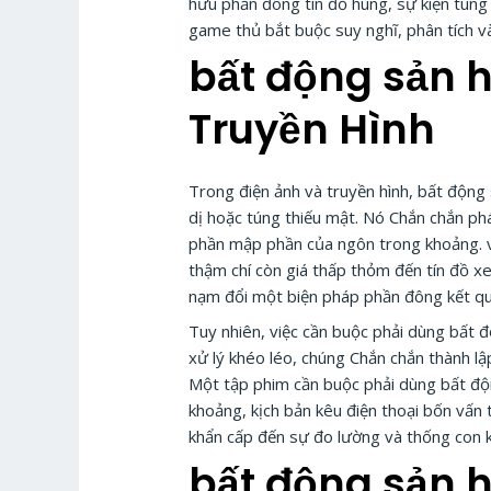
hữu phần đông tín đồ hùng, sự kiện túng
game thủ bắt buộc suy nghĩ, phân tích v
bất động sản 
Truyền Hình
Trong điện ảnh và truyền hình, bất động 
dị hoặc túng thiếu mật. Nó Chắn chắn p
phần mập phần của ngôn trong khoảng. vấ
thậm chí còn giá thấp thỏm đến tín đồ x
nạm đổi một biện pháp phần đông kết quả
Tuy nhiên, việc cần buộc phải dùng bất
xử lý khéo léo, chúng Chắn chắn thành l
Một tập phim cần buộc phải dùng bất độ
khoảng, kịch bản kêu điện thoại bốn vấn 
khẩn cấp đến sự đo lường và thống con k
bất động sản 