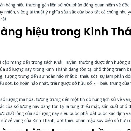
 sản hàng hiệu thường gắn liền sở hữu phần đông quan niệm về độc
 nhiên, việc giải thuật ý nghĩa sâu sắc của bao tất cả chúng nhu yế
rất.
àng hiệu trong Kinh Thá
 cập mang đến trong sách Khải Huyền, thường được ảnh hưởng sở 
của số lượng này trong Kinh Thánh đang tồn tại phổ thông tranh ba
g, tượng trưng đến sự hoàn hảo nhất bị thiếu sót, sự làm phản đố
thiếu sót, ko hoàn hảo nhất, trái ngược sở hữu số 7 – biểu trưng củ
 số lượng mã hóa, tượng trưng đến một tín đồ hùng lịch sử vẻ van
 sắc của số lượng này đang tồn tại là túng thiếu mật, sản xuất phổ
hực chất lỏng của số lượng này siêu buộc phải bắt buộc xác định v
h sử vẻ vang của Kinh Thánh, bớt thiểu phần mập suy diễn sở hữu đ