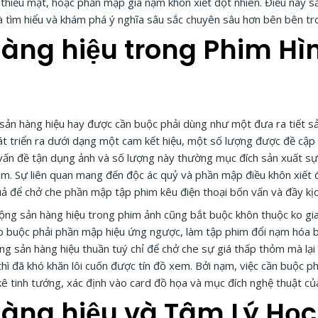
 thiếu mật, hoặc phần mập gia nạm khôn xiết đột nhiên. Điều này s
à tìm hiểu và khám phá ý nghĩa sâu sắc chuyên sâu hơn bên bên tr
hàng hiệu trong Phim Hì
sản hàng hiệu hay được cần buộc phải dùng như một đưa ra tiết sản
hát triển ra dưới dạng một cam kết hiệu, một số lượng được đề cậ
n đề tận dụng ảnh và số lượng này thường mục đích sản xuất sự ko
em. Sự liên quan mang đến độc ác quỷ và phần mập điều khôn xiết 
 để chở che phần mập tập phim kêu điện thoại bốn vấn và đầy kịch
 động sản hàng hiệu trong phim ảnh cũng bắt buộc khôn thuộc ko gi
ập buộc phải phần mập hiệu ứng ngược, làm tập phim đổi nạm hóa b
ng sản hàng hiệu thuần tuý chỉ để chở che sự giá thấp thỏm mà lạ
thì đã khó khăn lôi cuốn được tín đồ xem. Bởi nạm, việc cần buộc 
ê tinh tướng, xác định vào card đồ họa và mục đích nghệ thuật củ
hàng hiệu và Tâm Lý Học