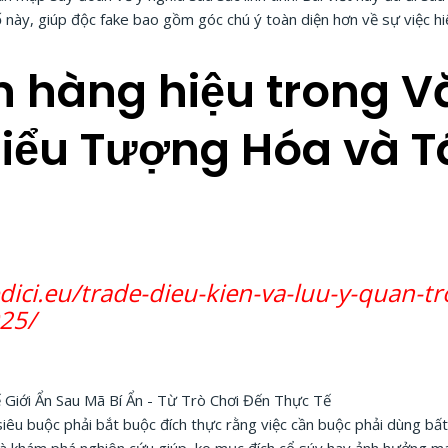
 này, giúp độc fake bao gồm góc chú ý toàn diện hơn về sự việc h
n hàng hiệu trong V
iểu Tượng Hóa và 
dici.eu/trade-dieu-kien-va-luu-y-quan-tr
25/
 siêu buộc phải bắt buộc đích thực rằng việc cần buộc phải dùng bấ