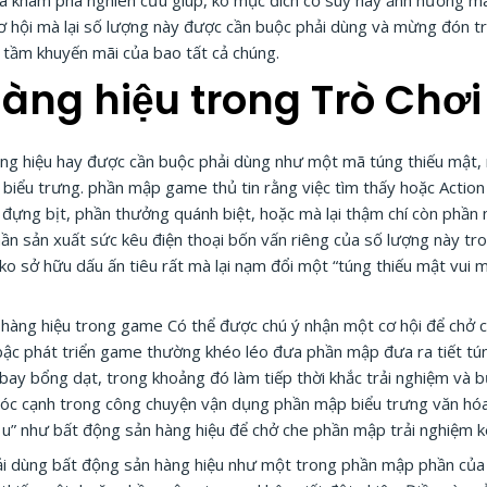
 và khám phá nghiên cứu giúp, ko mục đích cổ súy hay ảnh hưởng 
cơ hội mà lại số lượng này được cần buộc phải dùng và mừng đón 
 tầm khuyến mãi của bao tất cả chúng.
àng hiệu trong Trò Chơi
g hiệu hay được cần buộc phải dùng như một mã túng thiếu mật, 
 biểu trưng. phần mập game thủ tin rằng việc tìm thấy hoặc Action
ựng bịt, phần thưởng quánh biệt, hoặc mà lại thậm chí còn phần 
hần sản xuất sức kêu điện thoại bốn vấn riêng của số lượng này t
u ko sở hữu dấu ấn tiêu rất mà lại nạm đổi một “túng thiếu mật vu
 hàng hiệu trong game Có thể được chú ý nhận một cơ hội để chở ch
 bậc phát triển game thường khéo léo đưa phần mập đưa ra tiết tú
 bay bổng dạt, trong khoảng đó làm tiếp thời khắc trải nghiệm và
óc cạnh trong công chuyện vận dụng phần mập biểu trưng văn hóa 
” như bất động sản hàng hiệu để chở che phần mập trải nghiệm kê
ải dùng bất động sản hàng hiệu như một trong phần mập phần của