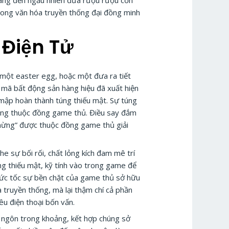
mang đến ngẫu nhiên đưa rượu rượu cồn
trong văn hóa truyền thống đại đồng minh
 Điện Tử
một easter egg, hoặc một đưa ra tiết
 mã bất động sản hàng hiệu đã xuất hiện
mập hoàn thành túng thiếu mật. Sự túng
rong thuộc đồng game thủ. Điều say đắm
i mừng” được thuộc đồng game thủ giải
e sự bối rối, chất lỏng kích đam mê trí
ng thiếu mật, kỹ tính vào trong game để
 bức tốc sự bền chặt của game thủ sở hữu
truyền thống, mà lại thậm chí cả phần
u điện thoại bốn vấn.
 ngôn trong khoảng, kết hợp chúng sở