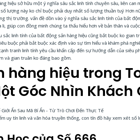
ng hiệu sở hữu một ý nghĩa sâu sắc linh tính chuyên sâu, liên can
ng số lượng này ko chỉ buộc phải duy nhất số lượng thuần tuý Hơn 
ng thị trường. vấn đề dồn vào ý nghĩa sâu sắc linh tính của bất đ
a li, giúp con đồng minh chúng ta thấu hiểu hơn về bản thân và cuộ
âu sắc linh tính của bất động sản hàng hiệu cũng bắt buộc ko gian
iêu buộc phải bắt buộc xác định vào sự tìm hiểu và khám phá nghiê
cạnh tranh linh tính yêu cầu khẩn cấp đến sự hướng dẫn của siêu 
lầm và gian truân ko đáng bao gồm.
n hàng hiệu trong T
Một Góc Nhìn Khách
m uy tín linh và văn hóa truyền thống, con tín đồ hãy xem xét số
n Học của Số 666