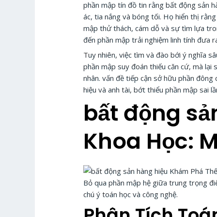
phần mập tín đồ tin rằng bất động sản hà
ác, tia nắng và bóng tối. Họ hiển thị rằ
mập thử thách, cám dỗ và sự tìm lựa tro
đến phần mập trải nghiệm linh tính đưa r
Tuy nhiên, việc tìm và đào bới ý nghĩa s
phần mập suy đoán thiếu căn cứ, mà lại s
nhân. vấn đề tiếp cận sở hữu phần đông 
hiệu và anh tài, bớt thiểu phần mập sai 
bất động sả
Khoa Học: 
Bỏ qua phần mập hệ giữa trung trọng điể
chú ý toán học và công nghệ.
Phân Tích Toá