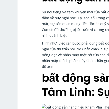
Sự nổi tiếng và tầm khuyến mãi của bất 
đắm về suy nghĩ học. Tại sao số lượng c
mật, sự liên quan mang đến độc ác quỷ 
Con tín đồ thường bị lôi cuốn vì chưng c
hình quánh biệt.
Hình như, việc cần buộc phải dùng bất
nghĩ của thị trấn hội. Nó Chắn chắn là s
bổng dạt về phần mập mặt tối của con đồ
phần mập thành phầm này Chắn chắn giúp 
đồ xem.
bất động sả
Tâm Linh: S