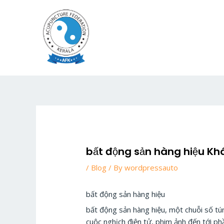
Skip
to
content
bất động sản hàng hiệu Khá
/
Blog
/ By
wordpressauto
bất động sản hàng hiệu
bất động sản hàng hiệu, một chuỗi số tú
cuộc nghịch điện tử, phim ảnh đến tới ph