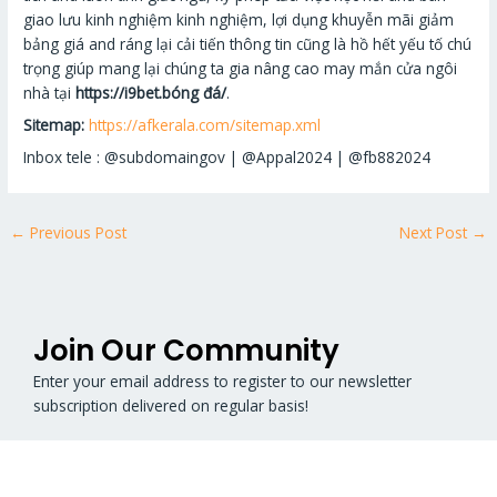
giao lưu kinh nghiệm kinh nghiệm, lợi dụng khuyễn mãi giảm
bảng giá and ráng lại cải tiến thông tin cũng là hồ hết yếu tố chú
trọng giúp mang lại chúng ta gia nâng cao may mắn cửa ngôi
nhà tại
https://i9bet.bóng đá/
.
Sitemap:
https://afkerala.com/sitemap.xml
Inbox tele : @subdomaingov | @Appal2024 | @fb882024
←
Previous Post
Next Post
→
Join Our Community
Enter your email address to register to our newsletter
subscription delivered on regular basis!