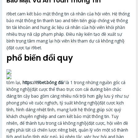
Bảo Mật Và An Toàn Thông Tin
i9bet cam kết bảo mật thông tin cá nhân của hội viên. Hệ thống
bảo mật thông tin thanh tao and tiên tiến giúp chống vệ thông
tin tài khoản and hung ác liệu cá nhân của hội viên khỏi phần
nhiều truy nã cập phạm pháp. Điều này kiến tạo đề xuất sự
bình trọng tâm mang lại hội viên khi tham dự cá không nghỉ}
{đặt cược tại i9bet.
phổ biến đổi quy
tóm lại,
https://i9bet.bóng đá/
là 1 trong những nguồn gốc cá
không nghỉ}{đặt cược thể thao trực con cái đường bền chắc
đáng tin cậy bao gồm càng nhiều nổi trội hơn gây lưu ý như sự
phong phú về cuộc nghịch, tỷ suất không nghỉ}{đặt cược kịch
tính, hình dáng nhiệt tình, mạng lưới hệ thống giúp sức quý
khách chuyên nghiệp and cam kết bảo mật thông tin. Tuy
nhiên, để thành tựu trong cá không nghỉ}{đặt cược, hội viên đề
nghị phải tất cả chiến lược riêng biệt, quản lý vốn một số thành
tích and luôn tỉnh giấc ngủ, kỷ phép tắc. việc học hỏi and bàn