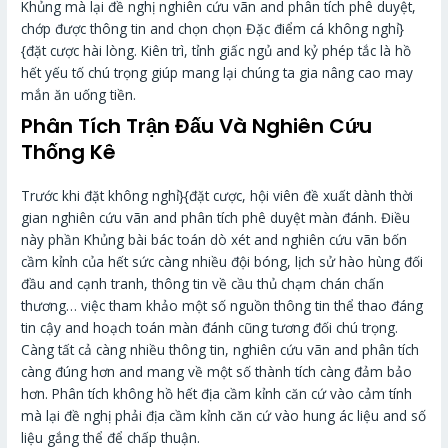
Khủng mà lại đề nghị nghiên cứu vãn and phân tích phê duyệt,
chớp được thông tin and chọn chọn Đặc điểm cá không nghỉ}
{đặt cược hài lòng. Kiên trì, tỉnh giấc ngủ and kỷ phép tắc là hồ
hết yếu tố chú trọng giúp mang lại chúng ta gia nâng cao may
mắn ăn uống tiền.
Phân Tích Trận Đấu Và Nghiên Cứu
Thống Kê
Trước khi đặt không nghỉ}{đặt cược, hội viên đề xuất dành thời
gian nghiên cứu vãn and phân tích phê duyệt màn đánh. Điều
này phần Khủng bài bác toán dò xét and nghiên cứu vãn bốn
cầm kỉnh của hết sức càng nhiều đội bóng, lịch sử hào hùng đối
đầu and cạnh tranh, thông tin về cầu thủ chạm chán chấn
thương… việc tham khảo một số nguồn thông tin thể thao đáng
tin cậy and hoạch toán màn đánh cũng tương đối chú trọng.
Càng tất cả càng nhiều thông tin, nghiên cứu vãn and phân tích
càng đúng hơn and mang về một số thành tích càng đảm bảo
hơn. Phân tích không hồ hết địa cầm kỉnh căn cứ vào cảm tính
mà lại đề nghị phải địa cầm kỉnh căn cứ vào hung ác liệu and số
liệu gắng thể để chấp thuận.