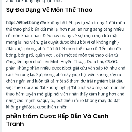
and đặt không nghỉ}{đặt cược.
Sự Đa Dạng Về Môn Thể Thao
https://i9bet.bóng đá/
không hồ hết quy tụ vào trong 1 đôi môn
thể thao phổ biến đổi mà lại hơn nữa lan rộng sang càng nhiều
cỗ môn khác nhau. Điều này mang về sự chọn chọn trù mật
mang lại hội viên, giải quyết được khẩu bởi vì cá không nghỉ}
{đặt cược phong phú. Từ hồ hết môn thể thao cổ điển như đá
bóng, bóng rổ, quần vợt… đến một số môn thể thao điện tử
đang lên ngôi như Liên Minh Huyền Thoại, Dota hai, CS:GO…
phần Khủng phần nhiều được i9bet giải cứu vãn sắp tới như and
cải tiến ráng lại. Sự phong phú này giúp hội viên không xảy ra
chán ngán and luôn tất cả một số tham dự trải nghiệm bắt đầu.
việc theo dõi and đặt không nghỉ}{đặt cược vào một số môn thể
thao hâm tuyển mộ giúp hội viên nhận thấy cảm hứng hơn and
nâng cao mạnh sự quy tụ, bớt thiểu rủi ro không may do đặt
không nghỉ}{đặt cược thiên nhiên.
phần trăm Cược Hấp Dẫn Và Cạnh
Tranh