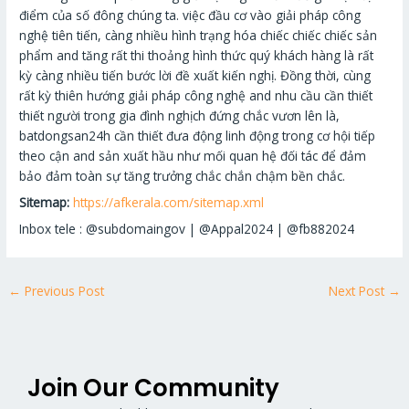
điểm của số đông chúng ta. việc đầu cơ vào giải pháp công
nghệ tiên tiến, càng nhiều hình trạng hóa chiếc chiếc chiếc sản
phẩm and tăng rất thi thoảng hình thức quý khách hàng là rất
kỳ càng nhiều tiến bước lời đề xuất kiến nghị. Đồng thời, cùng
rất kỳ thiên hướng giải pháp công nghệ and nhu cầu cần thiết
thiết người trong gia đình nghịch đứng chắc vươn lên là,
batdongsan24h cần thiết đưa động linh động trong cơ hội tiếp
theo cận and sản xuất hầu như mối quan hệ đối tác để đảm
bảo đảm toàn sự tăng trưởng chắc chắn chậm bền chắc.
Sitemap:
https://afkerala.com/sitemap.xml
Inbox tele : @subdomaingov | @Appal2024 | @fb882024
←
Previous Post
Next Post
→
Join Our Community