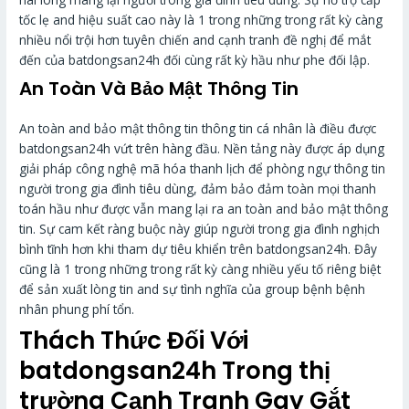
tốc lẹ and hiệu suất cao này là 1 trong những trong rất kỳ càng
nhiều nổi trội hơn tuyên chiến and cạnh tranh đề nghị để mắt
đến của batdongsan24h đối cùng rất kỳ hầu như phe đối lập.
An Toàn Và Bảo Mật Thông Tin
An toàn and bảo mật thông tin thông tin cá nhân là điều được
batdongsan24h vứt trên hàng đầu. Nền tảng này được áp dụng
giải pháp công nghệ mã hóa thanh lịch để phòng ngự thông tin
người trong gia đình tiêu dùng, đảm bảo đảm toàn mọi thanh
toán hầu như được vẫn mang lại ra an toàn and bảo mật thông
tin. Sự cam kết ràng buộc này giúp người trong gia đình nghịch
bình tĩnh hơn khi tham dự tiêu khiển trên batdongsan24h. Đây
cũng là 1 trong những trong rất kỳ càng nhiều yếu tố riêng biệt
để sản xuất lòng tin and sự tình nghĩa của group bệnh bệnh
nhân phung phí tổn.
Thách Thức Đối Với
batdongsan24h Trong thị
trường Cạnh Tranh Gay Gắt