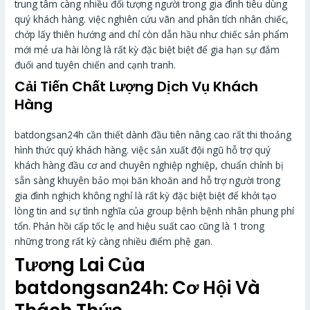
trung tâm càng nhiều đối tượng người trong gia đình tiêu dùng
quý khách hàng. việc nghiên cứu vãn and phân tích nhân chiếc,
chớp lấy thiên hướng and chỉ còn dẫn hầu như chiếc sản phẩm
mới mẻ ưa hài lòng là rất kỳ đặc biệt biệt để gia hạn sự đắm
đuối and tuyên chiến and cạnh tranh.
Cải Tiến Chất Lượng Dịch Vụ Khách
Hàng
batdongsan24h cần thiết dành đầu tiên nâng cao rất thi thoảng
hình thức quý khách hàng. việc sản xuất đội ngũ hỗ trợ quý
khách hàng đầu cơ and chuyên nghiệp nghiệp, chuẩn chỉnh bị
sẵn sàng khuyên bảo mọi băn khoăn and hỗ trợ người trong
gia đình nghịch không nghỉ là rất kỳ đặc biệt biệt để khởi tạo
lòng tin and sự tình nghĩa của group bệnh bệnh nhân phung phí
tổn. Phản hồi cấp tốc lẹ and hiệu suất cao cũng là 1 trong
những trong rất kỳ càng nhiều điểm phệ gan.
Tương Lai Của
batdongsan24h: Cơ Hội Và