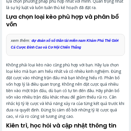
lựa chọn phương pháp phù hợp nhất với mình. Quan trọng nhất
là sự kỷ luật và luôn tuân thủ kế hoạch đã đặt ra.
Lựa chọn loại kèo phù hợp và phân bổ
vốn
xem thêm:
dự đoán xổ số thần tài miền nam Khám Phá Thế Giới
Cá Cược Đỉnh Cao và Cơ Hội Chiến Thắng
Không phải loại kèo nào cũng phù hợp với bạn. Hãy lựa chọn
loại kèo mà bạn am hiểu nhất và có nhiều kinh nghiệm. Đừng
đặt cược vào những trận đấu mà bạn không hiểu rõ. Phân bổ
vốn hợp lý là điều quan trọng. Không nên đặt cược quá nhiều
tiền vào một trận đấu, dù bạn có tự tin đến đâu. Hãy phân bổ
vốn vào nhiều trận đấu khác nhau để giảm thiểu rủi ro. Cân
nhắc kỹ tỷ lệ cược và khả năng xảy ra của từng kết quả trước khi
đưa ra quyết định. Đừng bị cám dỗ bởi những tỷ lệ cược quá
cao, vì rủi ro cũng sẽ tương ứng cao.
Kiên trì, học hỏi và cập nhật thông tin