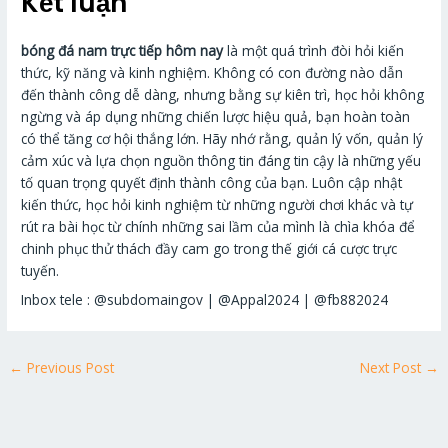
Kết luận
bóng đá nam trực tiếp hôm nay
là một quá trình đòi hỏi kiến
thức, kỹ năng và kinh nghiệm. Không có con đường nào dẫn
đến thành công dễ dàng, nhưng bằng sự kiên trì, học hỏi không
ngừng và áp dụng những chiến lược hiệu quả, bạn hoàn toàn
có thể tăng cơ hội thắng lớn. Hãy nhớ rằng, quản lý vốn, quản lý
cảm xúc và lựa chọn nguồn thông tin đáng tin cậy là những yếu
tố quan trọng quyết định thành công của bạn. Luôn cập nhật
kiến thức, học hỏi kinh nghiệm từ những người chơi khác và tự
rút ra bài học từ chính những sai lầm của mình là chìa khóa để
chinh phục thử thách đầy cam go trong thế giới cá cược trực
tuyến.
Inbox tele : @subdomaingov | @Appal2024 | @fb882024
←
Previous Post
Next Post
→