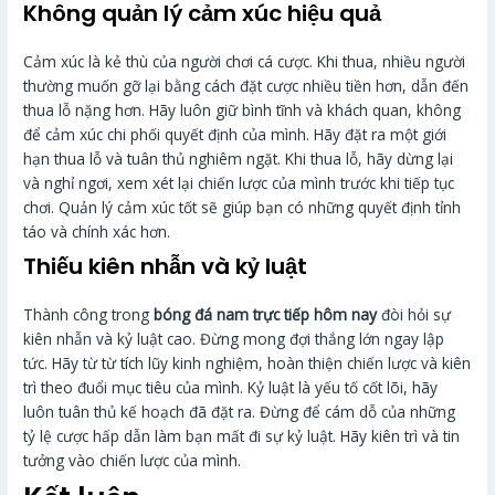
Không quản lý cảm xúc hiệu quả
Cảm xúc là kẻ thù của người chơi cá cược. Khi thua, nhiều người
thường muốn gỡ lại bằng cách đặt cược nhiều tiền hơn, dẫn đến
thua lỗ nặng hơn. Hãy luôn giữ bình tĩnh và khách quan, không
để cảm xúc chi phối quyết định của mình. Hãy đặt ra một giới
hạn thua lỗ và tuân thủ nghiêm ngặt. Khi thua lỗ, hãy dừng lại
và nghỉ ngơi, xem xét lại chiến lược của mình trước khi tiếp tục
chơi. Quản lý cảm xúc tốt sẽ giúp bạn có những quyết định tỉnh
táo và chính xác hơn.
Thiếu kiên nhẫn và kỷ luật
Thành công trong
bóng đá nam trực tiếp hôm nay
đòi hỏi sự
kiên nhẫn và kỷ luật cao. Đừng mong đợi thắng lớn ngay lập
tức. Hãy từ từ tích lũy kinh nghiệm, hoàn thiện chiến lược và kiên
trì theo đuổi mục tiêu của mình. Kỷ luật là yếu tố cốt lõi, hãy
luôn tuân thủ kế hoạch đã đặt ra. Đừng để cám dỗ của những
tỷ lệ cược hấp dẫn làm bạn mất đi sự kỷ luật. Hãy kiên trì và tin
tưởng vào chiến lược của mình.