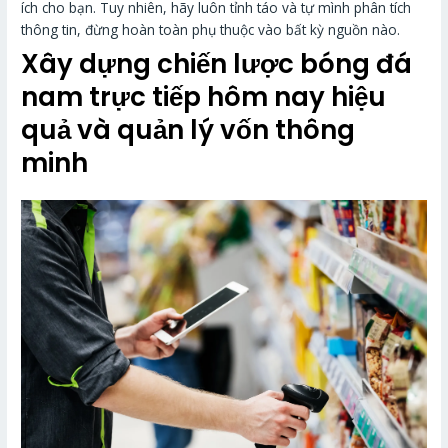
ích cho bạn. Tuy nhiên, hãy luôn tỉnh táo và tự mình phân tích
thông tin, đừng hoàn toàn phụ thuộc vào bất kỳ nguồn nào.
Xây dựng chiến lược bóng đá
nam trực tiếp hôm nay hiệu
quả và quản lý vốn thông
minh