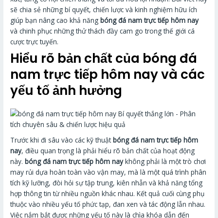
sẽ chia sẻ những bí quyết, chiến lược và kinh nghiệm hữu ích
giúp bạn nâng cao khả năng
bóng đá nam trực tiếp hôm nay
và chinh phục những thử thách đầy cam go trong thế giới cá
cược trực tuyến.
Hiểu rõ bản chất của bóng đá
nam trực tiếp hôm nay và các
yếu tố ảnh hưởng
Trước khi đi sâu vào các kỹ thuật
bóng đá nam trực tiếp hôm
nay
, điều quan trọng là phải hiểu rõ bản chất của hoạt động
này.
bóng đá nam trực tiếp hôm nay
không phải là một trò chơi
may rủi dựa hoàn toàn vào vận may, mà là một quá trình phân
tích kỹ lưỡng, đòi hỏi sự tập trung, kiên nhẫn và khả năng tổng
hợp thông tin từ nhiều nguồn khác nhau. Kết quả cuối cùng phụ
thuộc vào nhiều yếu tố phức tạp, đan xen và tác động lẫn nhau.
Việc nắm bắt được những yếu tố này là chìa khóa dẫn đến