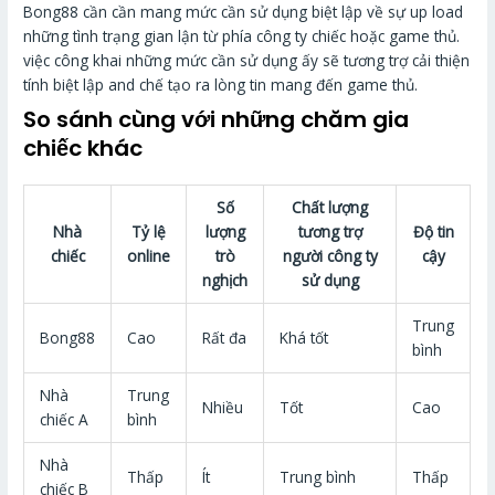
Bong88 cần cần mang mức cần sử dụng biệt lập về sự up load
những tình trạng gian lận từ phía công ty chiếc hoặc game thủ.
việc công khai những mức cần sử dụng ấy sẽ tương trợ cải thiện
tính biệt lập and chế tạo ra lòng tin mang đến game thủ.
So sánh cùng với những chăm gia
chiếc khác
Số
Chất lượng
Nhà
Tỷ lệ
lượng
tương trợ
Độ tin
chiếc
online
trò
người công ty
cậy
nghịch
sử dụng
Trung
Bong88
Cao
Rất đa
Khá tốt
bình
Nhà
Trung
Nhiều
Tốt
Cao
chiếc A
bình
Nhà
Thấp
Ít
Trung bình
Thấp
chiếc B