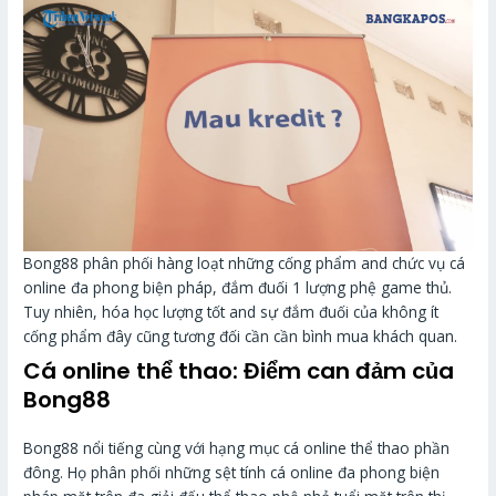
Bong88 phân phối hàng loạt những cống phẩm and chức vụ cá
online đa phong biện pháp, đắm đuối 1 lượng phệ game thủ.
Tuy nhiên, hóa học lượng tốt and sự đắm đuối của không ít
cống phẩm đây cũng tương đối cần cần bình mua khách quan.
Cá online thể thao: Điểm can đảm của
Bong88
Bong88 nổi tiếng cùng với hạng mục cá online thể thao phần
đông. Họ phân phối những sệt tính cá online đa phong biện