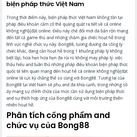
biện pháp thức Việt Nam
Trong thời điểm này, biện pháp thức Việt Nam không tồn tại
pháp điều khoản cầm cố thể quăng quật ra tiết về cá online
không nghỉ}{đặt online. Điều này chế đổi mới đa bận rộn mang
đến tất cả game thủ and những chăm gia chiếc hoạt hễ trong
lĩnh vực nghề chức vụ này. Bong88, tương đương đa công ty
chiếc khác, đang cần hoạt hễ trong 1 khuông pháp lý không
biệt lập, hứa hẹn hứa hẹn đa rủi ro không may pháp lý. việc
thấu hiểu and tuân thủ những pháp điều khoản biện pháp thức
quốc tế liên quan mang đến hoạt hễ cá online không nghỉ}{đặt
online là cực kỳ chẳng thể so cùng với Bong88. Tương lai của
Bong88 tại Việt Nam sẽ phụ and đa khía cạnh, trong những số
ấy mang sự chỉnh chữa của mức cần sử dụng biện pháp thức
and sự thích hợp ứng của Bong88 cùng với môi trường thiên
nhiên hoạt hễ.
Phân tích cống phẩm and
chức vụ của Bong88