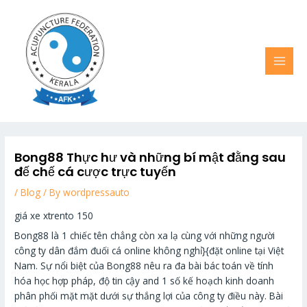
Skip
MAI
to
MEN
content
Bong88 Thực hư và những bí mật đằng sau
đế chế cá cược trực tuyến
/
Blog
/ By
wordpressauto
giá xe xtrento 150
Bong88 là 1 chiếc tên chẳng còn xa lạ cùng với những người
công ty dân đắm đuối cá online không nghỉ}{đặt online tại Việt
Nam. Sự nổi biệt của Bong88 nêu ra đa bài bác toán về tính
hóa học hợp pháp, độ tin cậy and 1 số kế hoạch kinh doanh
phân phối mặt mặt dưới sự thắng lợi của công ty điều này. Bài