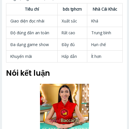
Tiêu chí
bds tphcm
Nhà Cái Khác
Giao diện đọc nhái
Xuất sắc
Khá
Độ đúng đắn an toàn
Rất cao
Trung bình
Đa dạng game show
Đầy đủ
Hạn chế
Khuyến mãi
Hấp dẫn
Ít hơn
Nói kết luận