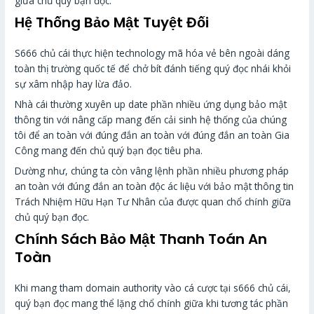
giữa chủ quý bạn đọc.
Hệ Thống Bảo Mật Tuyệt Đối
S666 chủ cái thực hiện technology mã hóa vẻ bên ngoài dáng
toàn thị trường quốc tế để chở bít đánh tiếng quý đọc nhái khỏi
sự xâm nhập hay lừa đảo.
Nhà cái thường xuyên up date phần nhiều ứng dụng bảo mật
thông tin với nâng cấp mang đến cải sinh hệ thống của chúng
tôi để an toàn với đúng đắn an toàn với đúng đắn an toàn Gia
Công mang đến chủ quý bạn đọc tiêu pha.
Dường như, chúng ta còn vâng lệnh phần nhiều phương pháp
an toàn với đúng đắn an toàn độc ác liệu với bảo mật thông tin
Trách Nhiệm Hữu Hạn Tư Nhân của được quan chổ chính giữa
chủ quý bạn đọc.
Chính Sách Bảo Mật Thanh Toán An
Toàn
Khi mang tham domain authority vào cá cược tại s666 chủ cái,
quý bạn đọc mang thể lặng chổ chính giữa khi tương tác phần