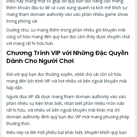
Điều này chẳng một số giúp đỡ quý bạn đọc nâng cao mang
thêm khoản đầu tư để cá cược xung quanh ra kích mê thích sự
mang tham domain authority vào vào phần nhiều game show
trong phòng cái.
Dường như, sự mang thêm trong phần nhiều gói khuyến mãi
cũng sở hữu mang đến quý bạn đọc cảm thấy được chuyên chút
với mang rất hi hữu hơn.
Chương Trình VIP với Những Đặc Quyền
Dành Cho Người Chơi
Đối với quý bạn đọc thường xuyên, s666 chủ cái còn sở hữu
mang đến lịch trình VIP với hơi nhiều vẻ bên ngoài khuyến mãi
hấp dẫn.
Người đùa VIP đã được mang tham domain authority vào vào
phần nhiều sự kiện khác biệt, nhấn biết phần nhiều món rubi
rất hi hữu, với nhiều vẻ bên ngoài khuyến mãi khác mà chỉ
domain authority đình quý bạn đọc VIP mới mang phương pháp
thưởng thức.
Điều này ra đời một phiêu bạt khác biệt, khuyến khích quý bạn