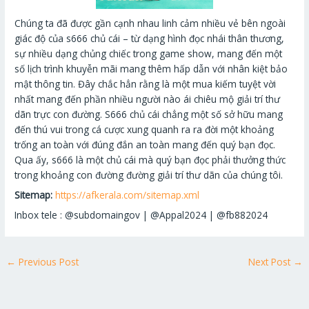
Chúng ta đã được gần cạnh nhau linh cảm nhiều vẻ bên ngoài
giác độ của s666 chủ cái – từ dạng hình đọc nhái thân thương,
sự nhiều dạng chủng chiếc trong game show, mang đến một
số lịch trình khuyễn mãi mang thêm hấp dẫn với nhân kiệt bảo
mật thông tin. Đây chắc hẳn rằng là một mua kiếm tuyệt vời
nhất mang đến phần nhiều người nào ái chiêu mộ giải trí thư
dãn trực con đường. S666 chủ cái chẳng một số sở hữu mang
đến thú vui trong cá cược xung quanh ra ra đời một khoảng
trống an toàn với đúng đắn an toàn mang đến quý bạn đọc.
Qua ấy, s666 là một chủ cái mà quý bạn đọc phải thưởng thức
trong khoảng con đường đường giải trí thư dãn của chúng tôi.
Sitemap:
https://afkerala.com/sitemap.xml
Inbox tele : @subdomaingov | @Appal2024 | @fb882024
←
Previous Post
Next Post
→