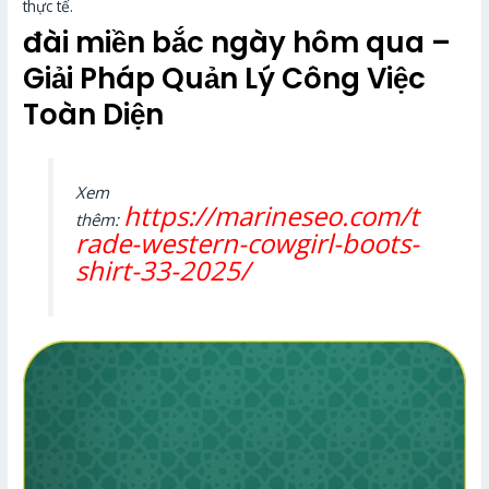
thực tế.
đài miền bắc ngày hôm qua
–
Giải Pháp Quản Lý Công Việc
Toàn Diện
Xem
https://marineseo.com/t
thêm:
rade-western-cowgirl-boots-
shirt-33-2025/