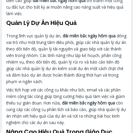
biến cao giúp
đài miền bắc ngày hôm qua
trở thành một công
cụ đắc lực cho bất kỳ ai muốn nâng cao năng suất và hiệu quả
làm việc.
Quản Lý Dự Án Hiệu Quả
Trong lĩnh vực quản lý dự án,
đài miền bắc ngày hôm qua
đóng
vai trò như một trung tâm điều phối, giúp các nhà quản lý dự án
theo dõi tiến độ, quản lý tài nguyên và giao tiếp với các thành
viên trong nhóm. Các tính năng như lập kế hoạch, phân công
nhiệm vụ, theo dõi tiến độ, quản lý rủi ro và báo cáo tiến độ
giúp các nhà quản lý dự án kiểm soát dự án một cách chặt chẽ
và đảm bảo dự án được hoàn thành đúng thời hạn và trong
phạm vi ngân sách.
Việc tích hợp với các công cụ khác như lịch, email và các phần
mềm cộng tác cũng giúp tăng cường hiệu quả làm việc và giảm
thiểu sự gián đoạn. Hơn nữa,
đài miền bắc ngày hôm qua
còn
cung cấp các công cụ phân tích và báo cáo, giúp nhà quản lý dự
án nhận xét hiệu quả của dự án và rút ra những bài học kinh
nghiệm cho các dự án sau này.
Nâng Cao Hiệu Quả Trong Giáo Dục