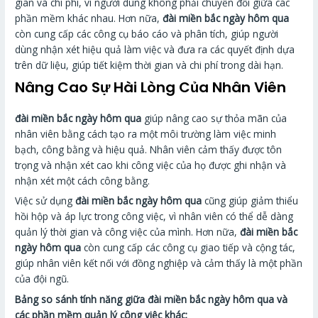
gian và chi phí, vì người dùng không phải chuyển đổi giữa các
phần mềm khác nhau. Hơn nữa,
đài miền bắc ngày hôm qua
còn cung cấp các công cụ báo cáo và phân tích, giúp người
dùng nhận xét hiệu quả làm việc và đưa ra các quyết định dựa
trên dữ liệu, giúp tiết kiệm thời gian và chi phí trong dài hạn.
Nâng Cao Sự Hài Lòng Của Nhân Viên
đài miền bắc ngày hôm qua
giúp nâng cao sự thỏa mãn của
nhân viên bằng cách tạo ra một môi trường làm việc minh
bạch, công bằng và hiệu quả. Nhân viên cảm thấy được tôn
trọng và nhận xét cao khi công việc của họ được ghi nhận và
nhận xét một cách công bằng.
Việc sử dụng
đài miền bắc ngày hôm qua
cũng giúp giảm thiểu
hồi hộp và áp lực trong công việc, vì nhân viên có thể dễ dàng
quản lý thời gian và công việc của mình. Hơn nữa,
đài miền bắc
ngày hôm qua
còn cung cấp các công cụ giao tiếp và cộng tác,
giúp nhân viên kết nối với đồng nghiệp và cảm thấy là một phần
của đội ngũ.
Bảng so sánh tính năng giữa đài miền bắc ngày hôm qua và
các phần mềm quản lý công việc khác: