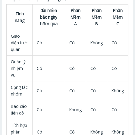
đài miền
Phần
Phần
Phần
Tính
bắc ngày
Mềm
Mềm
Mềm
năng
hôm qua
A
B
C
Giao
diện trực
Có
Có
Không
Có
quan
Quản lý
nhiệm
Có
Có
Có
Có
vụ
Cộng tác
Có
Có
Có
Không
nhóm
Báo cáo
Có
Không
Có
Có
tiến độ
Tích hợp
phần
Có
Có
Không
Không