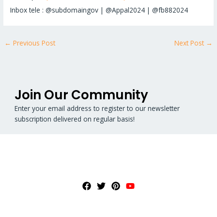
Inbox tele : @subdomaingov | @Appal2024 | @fb882024
←
Previous Post
Next Post
→
Join Our Community
Enter your email address to register to our newsletter
subscription delivered on regular basis!