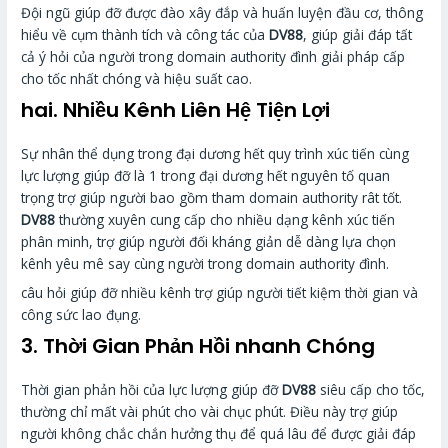
Đội ngũ giúp đỡ được đào xây đắp và huấn luyện đầu cơ, thông
hiểu về cụm thành tích và công tác của
DV88
, giúp giải đáp tất
cả ý hỏi của người trong domain authority đình giải pháp cấp
cho tốc nhất chóng và hiệu suất cao.
hai. Nhiều Kênh Liên Hệ Tiện Lợi
Sự nhân thể dụng trong đại dương hết quy trình xúc tiến cùng
lực lượng giúp đỡ là 1 trong đại dương hết nguyên tố quan
trọng trợ giúp người bao gồm tham domain authority rât tốt.
DV88
thường xuyên cung cấp cho nhiều dạng kênh xúc tiến
phân minh, trợ giúp người đối kháng giản dễ dàng lựa chọn
kênh yêu mê say cùng người trong domain authority đình.
câu hỏi giúp đỡ nhiều kênh trợ giúp người tiết kiệm thời gian và
công sức lao đụng.
3. Thời Gian Phản Hồi nhanh Chóng
Thời gian phản hồi của lực lượng giúp đỡ
DV88
siêu cấp cho tốc,
thường chỉ mất vài phút cho vài chục phút. Điều này trợ giúp
người không chắc chắn hưởng thụ để quá lâu để được giải đáp