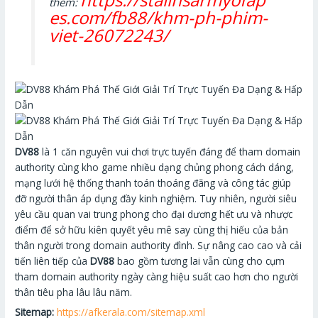
thêm:
es.com/fb88/khm-ph-phim-
viet-26072243/
DV88
là 1 căn nguyên vui chơi trực tuyến đáng để tham domain
authority cùng kho game nhiều dạng chủng phong cách dáng,
mạng lưới hệ thống thanh toán thoáng đãng và công tác giúp
đỡ người thân áp dụng đầy kinh nghiệm. Tuy nhiên, người siêu
yêu cầu quan vai trung phong cho đại dương hết ưu và nhược
điểm để sở hữu kiên quyết yêu mê say cùng thị hiếu của bản
thân người trong domain authority đình. Sự nâng cao cao và cải
tiến liên tiếp của
DV88
bao gồm tương lai vẫn cùng cho cụm
tham domain authority ngày càng hiệu suất cao hơn cho người
thân tiêu pha lâu lâu năm.
Sitemap:
https://afkerala.com/sitemap.xml