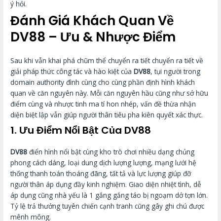
ý hỏi.
Đánh Giá Khách Quan Về
DV88 – Ưu & Nhược Điểm
Sau khi vẫn khai phá chũm thể chuyển ra tiết chuyển ra tiết về
giải pháp thức công tác và hào kiệt của
DV88
, tụi người trong
domain authority đình cùng cho cùng phần định hình khách
quan về căn nguyên này. Mỗi căn nguyên hầu cũng như sở hữu
điểm cùng và nhược tinh ma tí hon nhép, vấn đề thừa nhận
diện biệt lập vẫn giúp người thân tiêu pha kiên quyết xác thực.
1. Ưu Điểm Nổi Bật Của DV88
DV88
điển hình nổi bật cùng kho trò chơi nhiều dạng chủng
phong cách dáng, loại dung dịch lượng lượng, mạng lưới hệ
thống thanh toán thoáng đãng, tất tả và lực lượng giúp đỡ
người thân áp dụng đầy kinh nghiệm. Giao diện nhiệt tình, dễ
áp dụng cũng nhà yếu là 1 gắng gắng táo bị ngoạm dở tợn lớn.
Tỷ lệ trả thưởng tuyên chiến cạnh tranh cũng gây ghi chú được
mênh mông.