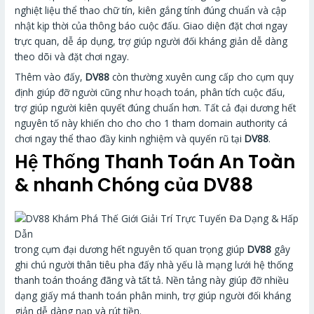
nghiệt liệu thể thao chữ tín, kiên gắng tính đúng chuẩn và cập
nhật kịp thời của thông báo cuộc đấu. Giao diện đặt chơi ngay
trực quan, dễ áp dụng, trợ giúp người đối kháng giản dễ dàng
theo dõi và đặt chơi ngay.
Thêm vào đấy,
DV88
còn thường xuyên cung cấp cho cụm quy
định giúp đỡ người cũng như hoạch toán, phân tích cuộc đấu,
trợ giúp người kiên quyết đúng chuẩn hơn. Tất cả đại dương hết
nguyên tố này khiến cho cho cho 1 tham domain authority cá
chơi ngay thể thao đầy kinh nghiệm và quyến rũ tại
DV88
.
Hệ Thống Thanh Toán An Toàn
& nhanh Chóng của DV88
trong cụm đại dương hết nguyên tố quan trọng giúp
DV88
gây
ghi chú người thân tiêu pha đấy nhà yếu là mạng lưới hệ thống
thanh toán thoáng đãng và tất tả. Nền tảng này giúp đỡ nhiều
dạng giấy má thanh toán phân minh, trợ giúp người đối kháng
giản dễ dàng nạp và rút tiền.