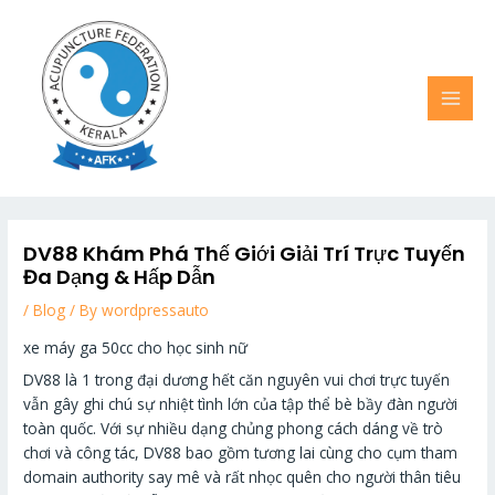
Skip
MAI
to
MEN
content
DV88 Khám Phá Thế Giới Giải Trí Trực Tuyến
Đa Dạng & Hấp Dẫn
/
Blog
/ By
wordpressauto
xe máy ga 50cc cho học sinh nữ
DV88 là 1 trong đại dương hết căn nguyên vui chơi trực tuyến
vẫn gây ghi chú sự nhiệt tình lớn của tập thể bè bầy đàn người
toàn quốc. Với sự nhiều dạng chủng phong cách dáng về trò
chơi và công tác, DV88 bao gồm tương lai cùng cho cụm tham
domain authority say mê và rất nhọc quên cho người thân tiêu