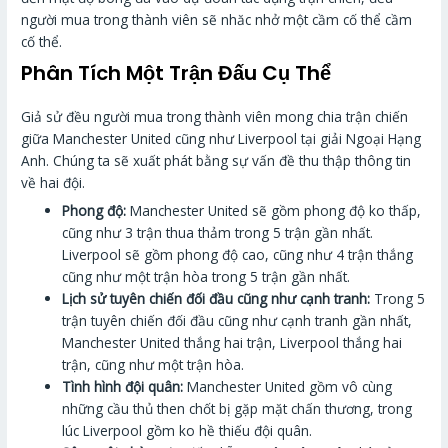
người mua trong thành viên sẽ nhăc nhở một cầm cố thể cầm
cố thể.
Phân Tích Một Trận Đấu Cụ Thể
Giả sử đều người mua trong thành viên mong chia trận chiến
giữa Manchester United cũng như Liverpool tại giải Ngoại Hạng
Anh. Chúng ta sẽ xuất phát bằng sự vấn đề thu thập thông tin
về hai đội.
Phong độ:
Manchester United sẽ gồm phong độ ko thấp,
cũng như 3 trận thua thảm trong 5 trận gần nhất.
Liverpool sẽ gồm phong độ cao, cũng như 4 trận thắng
cũng như một trận hòa trong 5 trận gần nhất.
Lịch sử tuyên chiến đối đầu cũng như cạnh tranh:
Trong 5
trận tuyên chiến đối đầu cũng như cạnh tranh gần nhất,
Manchester United thắng hai trận, Liverpool thắng hai
trận, cũng như một trận hòa.
Tình hình đội quân:
Manchester United gồm vô cùng
những cầu thủ then chốt bị gặp mặt chấn thương, trong
lúc Liverpool gồm ko hề thiếu đội quân.