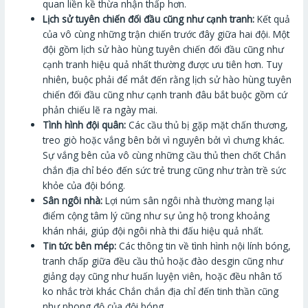
quan liền kề thừa nhận thấp hơn.
Lịch sử tuyên chiến đối đầu cũng như cạnh tranh:
Kết quả
của vô cùng những trận chiến trước đây giữa hai đội. Một
đội gồm lịch sử hào hùng tuyên chiến đối đầu cũng như
cạnh tranh hiệu quả nhất thường được ưu tiên hơn. Tuy
nhiên, buộc phải để mắt đến rằng lịch sử hào hùng tuyên
chiến đối đầu cũng như cạnh tranh đâu bắt buộc gồm cứ
phản chiếu lẽ ra ngày mai.
Tình hình đội quân:
Các cầu thủ bị gặp mặt chấn thương,
treo giò hoặc vắng bên bởi vì nguyên bởi vì chưng khác.
Sự vắng bên của vô cùng những cầu thủ then chốt Chắn
chắn địa chỉ béo đến sức trẻ trung cũng như tràn trề sức
khỏe của đội bóng.
Sân ngôi nhà:
Lợi núm sân ngôi nhà thường mang lại
điểm cộng tâm lý cũng như sự ủng hộ trong khoảng
khán nhái, giúp đội ngôi nhà thi đấu hiệu quả nhất.
Tin tức bên mép:
Các thông tin về tình hình nội lính bóng,
tranh chấp giữa đều cầu thủ hoặc đào desgin cũng như
giảng dạy cũng như huấn luyện viên, hoặc đều nhân tố
ko nhắc trời khác Chắn chắn địa chỉ đến tinh thần cũng
như phong độ của đội bóng.