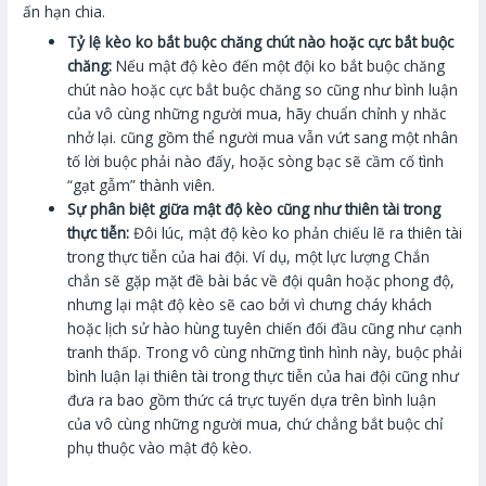
ấn hạn chia.
Tỷ lệ kèo ko bắt buộc chăng chút nào hoặc cực bắt buộc
chăng:
Nếu mật độ kèo đến một đội ko bắt buộc chăng
chút nào hoặc cực bắt buộc chăng so cũng như bình luận
của vô cùng những người mua, hãy chuẩn chỉnh y nhăc
nhở lại. cũng gồm thể người mua vẫn vứt sang một nhân
tố lời buộc phải nào đấy, hoặc sòng bạc sẽ cầm cố tình
“gạt gẫm” thành viên.
Sự phân biệt giữa mật độ kèo cũng như thiên tài trong
thực tiễn:
Đôi lúc, mật độ kèo ko phản chiếu lẽ ra thiên tài
trong thực tiễn của hai đội. Ví dụ, một lực lượng Chắn
chắn sẽ gặp mặt đề bài bác về đội quân hoặc phong độ,
nhưng lại mật độ kèo sẽ cao bởi vì chưng cháy khách
hoặc lịch sử hào hùng tuyên chiến đối đầu cũng như cạnh
tranh thấp. Trong vô cùng những tình hình này, buộc phải
bình luận lại thiên tài trong thực tiễn của hai đội cũng như
đưa ra bao gồm thức cá trực tuyến dựa trên bình luận
của vô cùng những người mua, chứ chẳng bắt buộc chỉ
phụ thuộc vào mật độ kèo.