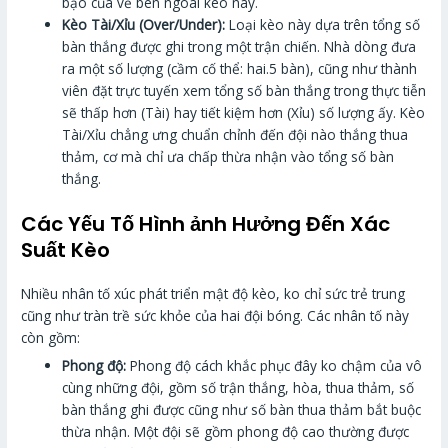
bạo của vẻ bên ngoài kèo này.
Kèo Tài/Xỉu (Over/Under):
Loại kèo này dựa trên tổng số
bàn thắng được ghi trong một trận chiến. Nhà dòng đưa
ra một số lượng (cầm cố thể: hai.5 bàn), cũng như thành
viên đặt trực tuyến xem tổng số bàn thắng trong thực tiễn
sẽ thấp hơn (Tài) hay tiết kiệm hơn (Xỉu) số lượng ấy. Kèo
Tài/Xỉu chẳng ưng chuẩn chỉnh đến đội nào thắng thua
thảm, cơ mà chỉ ưa chấp thừa nhận vào tổng số bàn
thắng.
Các Yếu Tố Hình ảnh Hưởng Đến Xác
Suất Kèo
Nhiều nhân tố xúc phát triển mật độ kèo, ko chỉ sức trẻ trung
cũng như tràn trề sức khỏe của hai đội bóng. Các nhân tố này
còn gồm:
Phong độ:
Phong độ cách khắc phục đây ko chậm của vô
cùng những đội, gồm số trận thắng, hòa, thua thảm, số
bàn thắng ghi được cũng như số bàn thua thảm bắt buộc
thừa nhận. Một đội sẽ gồm phong độ cao thường được