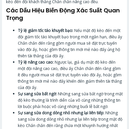
kèo đến đội khách thắng Chắn chắn nâng cao đều.
Các Dấu Hiệu Biến Động Xác Suất Quan
Trọng
Tỷ lệ giảm tốc táo khuyết bạo:
Nếu mật độ kèo đến một
đội giảm tốc táo khuyết bạo trong một ngắn hạn, điều ấy
Chắn chắn đến rằng gồm người mua sẽ đặt trực tuyến
vào đội ấy, hoặc gồm thông tin mới mẻ nào đấy ủng hộ
thiên tài thắng của đội ấy.
Tỷ lệ nâng cao cao:
Ngược lại, giả dụ mật độ kèo đến
một đội nâng cao cao, điều ấy Chắn chắn đến rằng gồm
ít đều người mua sẽ đặt trực tuyến vào đội ấy, hoặc gồm
thông tin mới mẻ nào đấy khiến đến giảm thiên tài thắng
của đội ấy.
Sự sang sửa bất ngờ:
Những sang sửa bất ngờ trong mật
độ kèo thường là trình diễn của vô cùng những thông tin
lời buộc phải hoặc vô cùng những buổi lễ bất ngờ.
Sự sang sửa dong dỏng nhỏ nhưng lại liên tiếp:
Những
sang sửa dong dỏng nhỏ nhưng lại liên tiếp trong mật độ
kèo Chắn chắn đến rằng chứa một khuynh hướng nhất