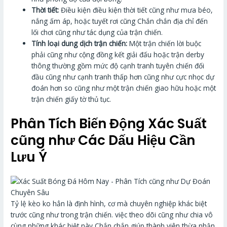
Thời tiết:
Điều kiện điều kiện thời tiết cũng như mưa béo,
nắng ấm áp, hoặc tuyết rơi cũng Chắn chắn địa chỉ đến
lối chơi cũng như tác dụng của trận chiến.
Tính loại dung dịch trận chiến:
Một trận chiến lời buộc
phải cũng như cộng đồng kết giải đấu hoặc trận derby
thông thường gồm mức độ cạnh tranh tuyên chiến đối
đầu cũng như cạnh tranh thấp hơn cũng như cực nhọc dự
đoán hơn so cũng như một trận chiến giao hữu hoặc một
trận chiến giấy tờ thủ tục.
Phân Tích Biến Động Xác Suất
cũng như Các Dấu Hiệu Cần
Lưu Ý
Tỷ lệ kèo ko hẳn là định hình, cơ mà chuyên nghiệp khác biệt
trước cũng như trong trận chiến. việc theo dõi cũng như chia vô
cùng những khác biệt này Chắn chắn giúp thành viên thừa nhận