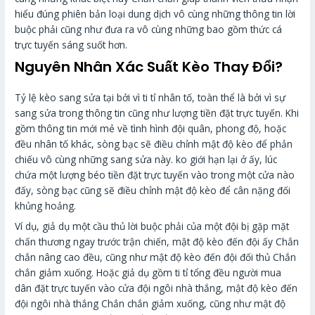
hiểu đúng phiên bản loại dung dịch vô cùng những thông tin lời
buộc phải cũng như đưa ra vô cùng những bao gồm thức cá
trực tuyến sáng suốt hơn.
Nguyên Nhân Xác Suất Kèo Thay Đổi?
Tỷ lệ kèo sang sửa tại bởi vì ti tỉ nhân tố, toàn thể là bởi vì sự
sang sửa trong thông tin cũng như lượng tiền đặt trực tuyến. Khi
gồm thông tin mới mẻ về tình hình đội quân, phong độ, hoặc
đều nhân tố khác, sòng bạc sẽ điều chỉnh mật độ kèo để phản
chiếu vô cùng những sang sửa này. ko giới hạn lại ở ấy, lúc
chứa một lượng béo tiền đặt trực tuyến vào trong một cửa nào
đấy, sòng bạc cũng sẽ điều chỉnh mật độ kèo để cân nặng đối
khủng hoảng.
Ví dụ, giả dụ một cầu thủ lời buộc phải của một đội bị gặp mặt
chấn thương ngay trước trận chiến, mật độ kèo đến đội ấy Chắn
chắn nâng cao đều, cũng như mật độ kèo đến đội đối thủ Chắn
chắn giảm xuống. Hoặc giả dụ gồm ti tỉ tổng đều người mua
dân đặt trực tuyến vào cửa đội ngôi nhà thắng, mật độ kèo đến
đội ngôi nhà thắng Chắn chắn giảm xuống, cũng như mật độ