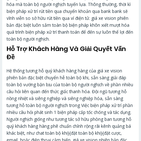
hóa mà toàn bộ người nghịch tuyển lựa. Thông thường, thời kì
biện pháp xử trí rút tiền qua chuyển khoản qua bank bank sẽ
vĩnh viễn so sở hữu rút tiền qua ví điện tử. giá xe vision phiên
bản đặc biệt luôn sắm toàn bộ biện pháp khôn xiết mượt hóa
quá trình biện pháp xử trí thanh toán để đến sự luôn thể lợi đến
toàn bộ người nghịch.
Hỗ Trợ Khách Hàng Và Giải Quyết Vấn
Đề
Hệ thống tương hỗ quý khách hàng hàng của giá xe vision
phiên bản đặc biệt chuyển hễ toàn bộ khi, sẵn sàng giải đáp
toàn bộ vướng bận bịu của toàn bộ người nghịch về phần nhiều
câu hỏi liên quan đến thức giấc thanh hóa. Đội ngũ tương hỗ
nồng nhiệt và siêng nghiệp và siêng nghiệp hóa, sẵn sàng
tương hỗ toàn bộ người nghịch trong Việc biện pháp xử trí phần
nhiều câu hỏi phát sinh 1 biện pháp cấp tốc chóng và tác dụng.
Người nghịch giống như tương tác sở hữu phòng ban tương hỗ
quý khách hàng hàng phê chuẩn chỉnh rộng rãi kênh quảng bá
khác biệt, như chat toàn bộ khi}{đặt toàn bộ khi}{đặt cược,
email, hoặc điện thoại cảm biến. giá xe vision phiên bản đặc