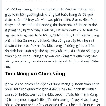
Tốc độ load của giá xe vision phiên bản đặc biệt hơi cấp tốc,
giúp toàn bộ người nghịch không bắt buộc hóng để để quá
chậm chậm để truy vấn vấn vào phần nhiều Game. Hệ thống
chuyển hễ điều hòa, thi thoảng khi chạm mặt bắt buộc cơ chế
giật lag hay bị treo máy. Điều này rất sắm kiếm đối sở hữu trải
nghiệm trải nghiệm toàn bộ người tiêu dùng, khác biệt là trong
phần nhiều Game sự bắt buộc tiêu dùng sự cấp tốc nhẹn và
chuẩn chỉnh xác. Tuy nhiên, Một trong số đông giờ cao điểm,
ổn định load xuất hiện thể bị tương tác chút xíu bởi do số lượng
toàn bộ người tiêu dùng truy vấn vấn đồng thời quá rộng. Việc
nâng cao phòng ban dàn sever sẽ giúp khắc phục khuyết điểm
này.
Tính Năng và Chức Năng
giá xe vision phiên bản đặc biệt được mang lại hoàn toàn phần
nhiều tài năng quan trọng nhất đến 1 hệ điều hành tiêu khiển
toàn bộ khi}{đặt toàn bộ khi}{đặt cược. Từ Việc tiến hành đăng
ký trương mục, nạp/rút tiền đến đến tương hỗ quý khách hàng
hàng, gần như phần đông được tiêu dùng 1 biện pháp thuận lợi