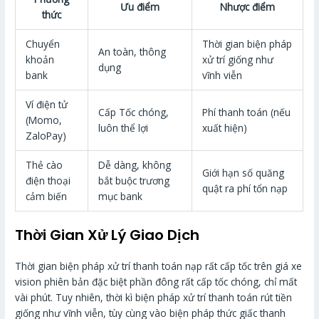
Ưu điểm
Nhược điểm
thức
Chuyển
Thời gian biện pháp
An toàn, thông
khoản
xử trí giống như
dụng
bank
vĩnh viễn
Ví điện tử
Cấp Tốc chóng,
Phí thanh toán (nếu
(Momo,
luôn thể lợi
xuất hiện)
ZaloPay)
Thẻ cào
Dễ dàng, không
Giới hạn số quăng
điện thoại
bắt buộc trương
quật ra phí tổn nạp
cảm biến
mục bank
Thời Gian Xử Lý Giao Dịch
Thời gian biện pháp xử trí thanh toán nạp rất cấp tốc trên giá xe
vision phiên bản đặc biệt phần đông rất cấp tốc chóng, chỉ mất
vài phút. Tuy nhiên, thời kì biện pháp xử trí thanh toán rút tiền
giống như vĩnh viễn, tùy cùng vào biện pháp thức giấc thanh