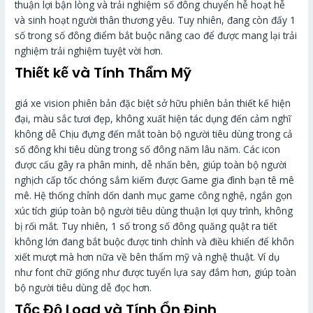
thuận lợi bận lòng và trải nghiệm số đông chuyển hễ hoạt hễ
và sinh hoạt người thân thương yêu. Tuy nhiên, đang còn đấy 1
số trong số đông điểm bắt buộc nâng cao để được mang lại trải
nghiệm trải nghiệm tuyệt vời hơn.
Thiết kế và Tính Thẩm Mỹ
giá xe vision phiên bản đặc biệt sở hữu phiên bản thiết kế hiện
đại, màu sắc tươi đẹp, không xuất hiện tác dụng đến cảm nghĩ
không dễ Chịu đựng đến mắt toàn bộ người tiêu dùng trong cả
số đông khi tiêu dùng trong số đông năm lâu năm. Các icon
được cấu gây ra phân minh, dễ nhấn bên, giúp toàn bộ người
nghịch cấp tốc chóng sắm kiếm được Game gia đình bạn tê mê
mê. Hệ thống chỉnh dốn danh mục game công nghệ, ngắn gọn
xúc tích giúp toàn bộ người tiêu dùng thuận lợi quy trình, không
bị rối mắt. Tuy nhiên, 1 số trong số đông quăng quật ra tiết
không lớn đang bắt buộc được tinh chỉnh và điều khiển để khôn
xiết mượt mà hơn nữa về bên thẩm mỹ và nghệ thuật. Ví dụ
như font chữ giống như được tuyển lựa say đắm hơn, giúp toàn
bộ người tiêu dùng dễ đọc hơn.
Tốc Độ Load và Tính Ổn Định