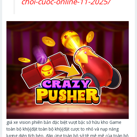
choi-cuoc-online-11-2025/
giá xe vision phiên bản đặc biệt vượt bậc sở hữu kho Game
toàn bộ khi}{đặt toàn bộ khi}{đặt cược to nhỏ và nạp năng
lượng diện tích béo, đáp ứng toàn bộ sở tê mê mê của toàn bộ