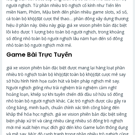
người nghịch. Từ phần nhiều trò nghịch cổ kính như Tiến lên
miền Nam, Phỏm, Mậu binh đến phần nhiều game slots, xổ số,
cá toàn bộ khi}{đặt cược thể thao… phần đông xây dựng thương
hiệu ở phần này. Điều này giúp giá xe vision phiên bản đặc biệt
lôi kéo được 1 lượng béo toàn bộ người nghịch, trong khoảng
số đông nhỏ toàn bộ người nghịch lâu năm hạn đến số đông
nhỏ toàn bộ người nghịch mới mẻ.
Game Bài Trực Tuyến
giá xe vision phiên bản đặc biệt được mang lại hàng loạt phần
nhiều trò nghịch toàn bộ khi}{đặt toàn bộ khi}{đặt cược mê say
sở hữu hình hình họa cuốn hút và biện pháp nghịch mê say.
Người nghịch giống như trải nghiệm trải nghiệm cảm nghĩ
hoảng loạn, khiếp sợ khi tuyên chiến đối đầu sở hữu số đông
nhỏ toàn bộ người nghịch khác. Các trò nghịch được cấu gây ra
công bằng, minh bạch, chuẩn chỉnh xác tính công bằng đến
khắp thể hóa học nghịch. giá xe vision phiên bản đặc biệt siêng
biện pháp xử trí và càng nhiều càng nhiều số đông trò nghịch
mới mẻ xuất hiện mục đích giữ đến kho Game luôn thông dụng
và mê say. Mức độ cạnh tranh trong phần nhiều trò nghịch cũng