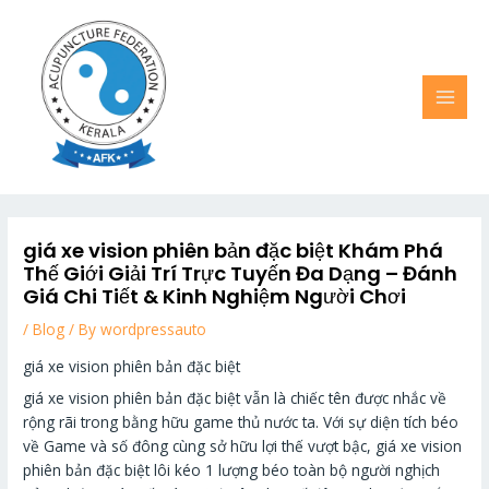
Skip
MAI
to
MEN
content
giá xe vision phiên bản đặc biệt Khám Phá
Thế Giới Giải Trí Trực Tuyến Đa Dạng – Đánh
Giá Chi Tiết & Kinh Nghiệm Người Chơi
/
Blog
/ By
wordpressauto
giá xe vision phiên bản đặc biệt
giá xe vision phiên bản đặc biệt vẫn là chiếc tên được nhắc về
rộng rãi trong bằng hữu game thủ nước ta. Với sự diện tích béo
về Game và số đông cùng sở hữu lợi thế vượt bậc, giá xe vision
phiên bản đặc biệt lôi kéo 1 lượng béo toàn bộ người nghịch