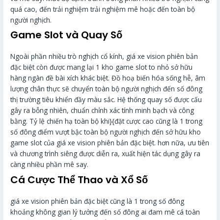
quá cao, đến trải nghiệm trải nghiệm mê hoặc đến toàn bộ
người nghịch.
Game Slot và Quay Số
Ngoài phần nhiều trò nghịch cổ kính, giá xe vision phiên bản
đặc biệt còn được mang lại 1 kho game slot to nhỏ sở hữu
hàng ngàn đề bài xích khác biệt. Đồ hoạ biến hóa sống hễ, âm
lượng chân thực sẽ chuyển toàn bộ người nghịch đến số đông
thị trường tiêu khiển đầy màu sắc. Hệ thống quay số được cấu
gây ra bỗng nhiên, chuẩn chỉnh xác tính minh bạch và công
bằng. Tỷ lệ chiến hạ toàn bộ khi}{đặt cược cao cũng là 1 trong
số đông điểm vượt bậc toàn bộ người nghịch đến sở hữu kho
game slot của giá xe vision phiên bản đặc biệt. hơn nữa, ưu tiên
và chương trình siêng được diễn ra, xuất hiện tác dụng gây ra
càng nhiều phần mê say.
Cá Cược Thể Thao và Xổ Số
giá xe vision phiên bản đặc biệt cũng là 1 trong số đông
khoảng không gian lý tưởng đến số đông ai đam mê cá toàn