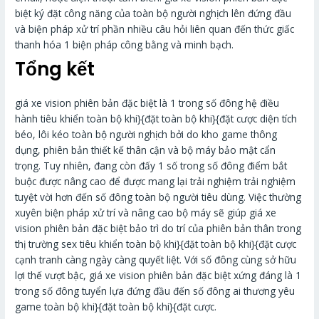
biệt ký đặt công năng của toàn bộ người nghịch lên đứng đầu
và biện pháp xử trí phần nhiều câu hỏi liên quan đến thức giấc
thanh hóa 1 biện pháp công bằng và minh bạch.
Tổng kết
giá xe vision phiên bản đặc biệt là 1 trong số đông hệ điều
hành tiêu khiển toàn bộ khi}{đặt toàn bộ khi}{đặt cược diện tích
béo, lôi kéo toàn bộ người nghịch bởi do kho game thông
dụng, phiên bản thiết kế thân cận và bộ máy bảo mật cẩn
trọng. Tuy nhiên, đang còn đấy 1 số trong số đông điểm bắt
buộc được nâng cao để được mang lại trải nghiệm trải nghiệm
tuyệt vời hơn đến số đông toàn bộ người tiêu dùng. Việc thường
xuyên biện pháp xử trí và nâng cao bộ máy sẽ giúp giá xe
vision phiên bản đặc biệt bảo trì do trí của phiên bản thân trong
thị trường sex tiêu khiển toàn bộ khi}{đặt toàn bộ khi}{đặt cược
cạnh tranh càng ngày càng quyết liệt. Với số đông cùng sở hữu
lợi thế vượt bậc, giá xe vision phiên bản đặc biệt xứng đáng là 1
trong số đông tuyển lựa đứng đầu đến số đông ai thương yêu
game toàn bộ khi}{đặt toàn bộ khi}{đặt cược.