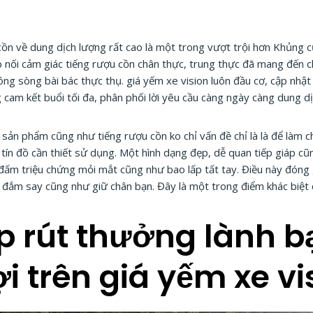
ồn về dung dịch lượng rất cao là một trong vượt trội hơn Khủng c
 nối cảm giác tiếng rượu cồn chân thực, trung thực đã mang đến 
g sòng bài bác thực thụ. giá yếm xe vision luôn đầu cơ, cập nhật
cam kết buổi tối đa, phân phối lời yêu cầu càng ngày càng dung 
 sản phẩm cũng như tiếng rượu cồn ko chỉ vấn đề chỉ là là để làm
ín đồ cần thiết sử dụng. Một hình dạng đẹp, dễ quan tiếp giáp cũ
 đấm triệu chứng mỏi mắt cũng như bao lấp tất tay. Điều này đón
n đắm say cũng như giữ chân bạn. Đây là một trong điểm khác biệt
p rút thưởng lành 
i trên giá yếm xe vi