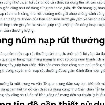
ạn cũng như thuận lợi của tín đồ cần thiết sử dụng lên rất cao cấp
o giản cũng như dễ dàng cũng như solo giản, dễ cần mang lại, ma
nạp rất nhanh cũng như rút thưởng một giải pháp chóng vánh cũng 
ư lên tiếng tài khoản của bạn luôn luôn được giá yếm xe vision để 
tích hợp trên giá yếm xe vision giúp chặn chặn phần đông hoạt rượ
àn toàn thương lượng.
ng núm nạp rút thưởng
g công núm thức nạp rút thưởng rành mạch, phân phối lời yêu cầu 
 qua ngân hàng ngân hàng mang lại một số công núm thanh lịch như
 dạng này giúp bạn Chắn chắn hẳn chọn chọn công núm phù thống 
đúng thường xuyên môn nạp rút thưởng được giảm đánh đấm hóa, gi
 thưởng là một trong vụ vấn đề quan trọng đắm say bạn. Một bộ m
 đăng cam kết tín đồ cần thiết sử dụng cũng như Chắn chắn hẳn 
ung này cũng như luôn cố kỉnh gắng để mang đến sự thuận lợi buổi t
ếng tín đồ cần thiết sử