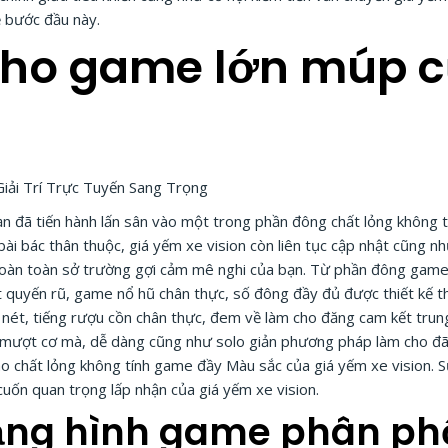
ề bước đầu này.
ho game lớn múp c
n đã tiến hành lấn sân vào một trong phần đông chất lỏng không tí
ài bác thân thuộc, giá yếm xe vision còn liên tục cập nhật cũng n
àn toàn sở trường gợi cảm mê nghi của bạn. Từ phần đông game bà
 quyến rũ, game nổ hũ chân thực, số đông đầy đủ được thiết kế t
nét, tiếng rượu cồn chân thực, đem về làm cho đăng cam kết trun
h mượt cơ mà, dễ dàng cũng như solo giản phương pháp làm cho đ
ào chất lỏng không tính game đầy Màu sắc của giá yếm xe vision. 
cuốn quan trọng lấp nhận của giá yếm xe vision.
ạng hình game phân ph