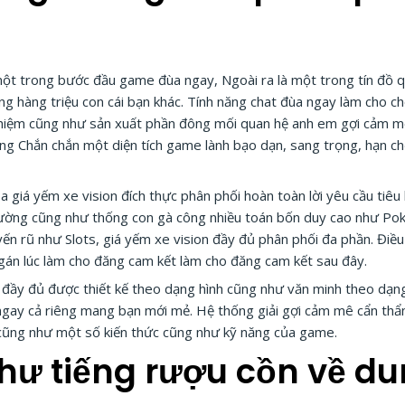
à một trong bước đầu game đùa ngay, Ngoài ra là một trong tín đồ 
ng hàng triệu con cái bạn khác. Tính năng chat đùa ngay làm cho 
nghiệm cũng như sản xuất phần đông mối quan hệ anh em gợi cảm m
ng Chắn chắn một diện tích game lành bạo dạn, sang trọng, hạn ch
 giá yếm xe vision đích thực phân phối hoàn toàn lời yêu cầu tiê
 lường cũng như thống con gà công nhiều toán bốn duy cao như Po
n rũ như Slots, giá yếm xe vision đầy đủ phân phối đa phần. Điều 
gán lúc làm cho đăng cam kết làm cho đăng cam kết sau đây.
 đầy đủ được thiết kế theo dạng hình cũng như văn minh theo dạn
 ngay cả riêng mang bạn mới mẻ. Hệ thống giải gợi cảm mê cẩn th
ũng như một số kiến thức cũng như kỹ năng của game.
hư tiếng rượu cồn về du