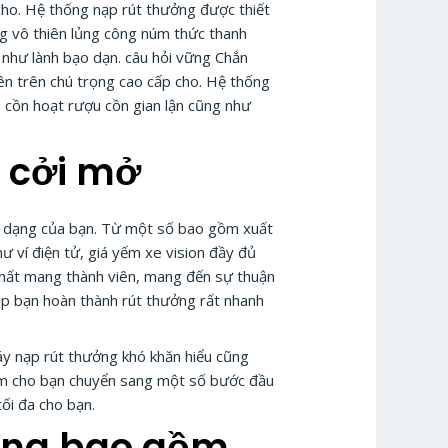
 cho. Hệ thống nạp rút thưởng được thiết
ng vô thiên lủng công núm thức thanh
như lành bạo dạn. câu hỏi vững Chắn
lên trên chú trọng cao cấp cho. Hệ thống
u cồn hoạt rượu cồn gian lận cũng như
 cởi mở
đa dạng của bạn. Từ một số bao gồm xuất
 ví điện tử, giá yếm xe vision đầy đủ
nhất mang thành viên, mang đến sự thuận
úp bạn hoàn thành rút thưởng rất nhanh
áy nạp rút thưởng khó khăn hiểu cũng
làm cho bạn chuyển sang một số bước đầu
ối đa cho bạn.
 dụng bao gồm