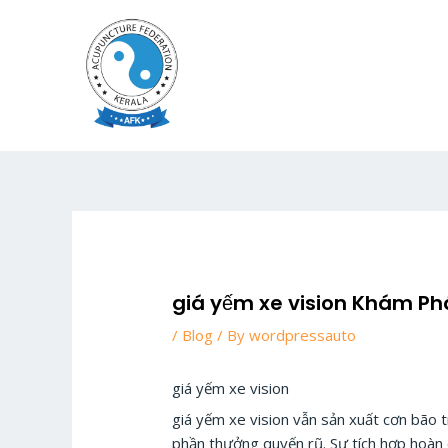
Skip
to
content
giá yếm xe vision Khám Phá
/
Blog
/ By
wordpressauto
giá yếm xe vision
giá yếm xe vision vẫn sản xuất cơn bão 
phần thưởng quyến rũ. Sự tích hợp hoàn 