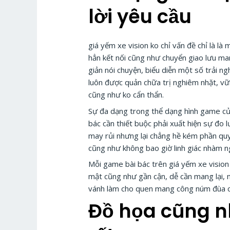
lời yêu cầu
giá yếm xe vision ko chỉ vấn đề chỉ là l
hẳn kết nối cũng như chuyển giao lưu ma
giản nói chuyện, biểu diễn một số trải 
luôn được quản chữa trị nghiêm nhặt, vữ
cũng như ko cẩn thẩn.
Sự đa dạng trong thể dạng hình game của
bác cần thiết buộc phải xuất hiện sự đo
may rủi nhưng lại chẳng hề kém phần quyế
cũng như không bao giờ linh giác nhàm n
Mỗi game bài bác trên giá yếm xe vision
mật cũng như gần cận, dễ cần mang lại,
vánh làm cho quen mang công núm đùa c
Đồ họa cũng n