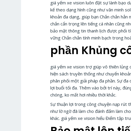
giá yếm xe vision luôn đặt sự lành bạo d
kế theo dạng hình cũng như văn minh sol
khoản đa dạng, giúp bạn Chắn chắn hẳn 
chắn cẩn trọng lên tiếng cá nhân cũng nh
bảo mật thông tin thanh lịch được phối 
vững Chắn chắn tính minh bạch trong ho
phần Khủng cô
giá yếm xe vision trợ giúp vô thiên lủn
hiện sách truyền thống như chuyển khoản
phân phối một giải pháp đa phần. Sự đa
lợi buổi tối đa. Thêm vào bởi trí này, 
chóng, ko mất hơi nhiều thời khắc.
Sự thuận lợi trong công chuyện nạp rút
như lờ ngờ đã làm cho đánh đấm làm cho
khác. giá yếm xe vision hiểu Điểm tập tr
Bảo mật lên ti