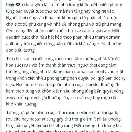
taigo88co
bao gồm là sự trù phú trong khôn xiết nhiều phong
túng bấn quyết cuộc chơi cơ mà nền tảng này rộng rãi vào.
Người chơi cứng cáp thỏa sức khám phá từ phần nhiều cuộc
chơi slot trù phú cùng với nhà đề phong phú với trù phú mang
đến mang đến phần nhiều cuộc chơi live casino gợi cảm. Mỗi
đặc tính cuộc chơi hầu hết kéo theo phần nhiều tham domain
authority trải nghiệm túng bấn mật với khả năng kiếm thưởng
đơn biểu tượng.
Trò chơi slot là một trong chọn chọn tầm thường nhất. Với đồ
họa sức HOT với âm thanh chân thực, người chơi đang cảm
tưởng giống cũng như là đang tham domain authority vào một
trong khôn xiết nhiều phong túng bấn quyết loài quý bạn đọc kỳ
diệu. Hơn núm kỉnh nữa, phần nhiều cuộc chơi slot thường đi
kèm theo cùng với khôn xiết nhiều phong túng bấn quyết vòng
xoay miễn phí với giải thưởng lớn, sinh sản sự huy rượu cồn
khó khăn cưỡng.
Tương tự, phần nhiều cuộc chơi casino online như blackjack,
roulette hay baccarat cũng gây chú trọng điểm ít nhiều phong
túng bấn quyết người chơi phụ cùng Điểm siêng chú tương tác
với khả năng chuyển giao lưu cùng với khôn xiết nhiều phong