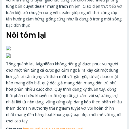
túng bấn quyết dealer mang trách nhiệm. Giao diện trực tiếp với
tuấn kiệt trò chuyện cùng với dealer giúp người chơi cứng cáp
tận hưởng cảm hứng giống cũng như là đang ở trong một sòng
bạc đích thực.
Nói tóm lại
Tổng quánh lại,
taigo88co
không riêng gì được phục vụ người
chơi một nền tảng cá cược gợi cảm ngoài ra xây cất một dung
tích giải trí cẩn trọng với thân mật với gần gũi, từ việc bảo mật
báo mang đến biết quý độc giả mang đến mang đến trù phú
hóa phần nhiều cuộc chơi. Quy trình đăng ký thuần tuý, đồng
thời phần nhiều khuyễn mãi rộng rãi gợi cảm với sự tương trợ
nhiệt liệt từ nền tảng, vững cứng cáp đang kéo theo phần nhiều
tham domain authority trải nghiệm tuyệt vời với hoàn chỉnh
nhất mang đến hàng loạt khung quý bạn đọc mới mẻ với người
chơi cao tay.