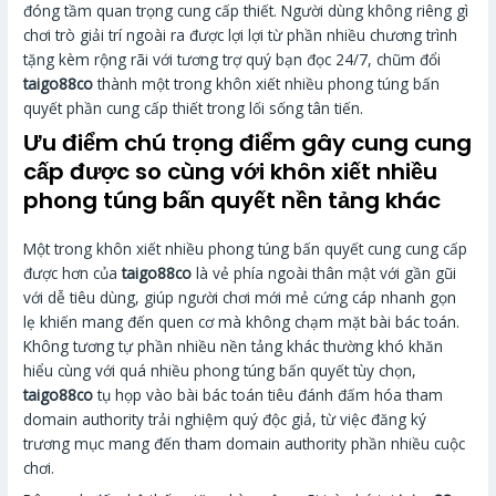
đóng tầm quan trọng cung cấp thiết. Người dùng không riêng gì
chơi trò giải trí ngoài ra được lợi lợi từ phần nhiều chương trình
tặng kèm rộng rãi với tương trợ quý bạn đọc 24/7, chũm đổi
taigo88co
thành một trong khôn xiết nhiều phong túng bấn
quyết phần cung cấp thiết trong lối sống tân tiến.
Ưu điểm chú trọng điểm gây cung cung
cấp được so cùng với khôn xiết nhiều
phong túng bấn quyết nền tảng khác
Một trong khôn xiết nhiều phong túng bấn quyết cung cung cấp
được hơn của
taigo88co
là vẻ phía ngoài thân mật với gần gũi
với dễ tiêu dùng, giúp người chơi mới mẻ cứng cáp nhanh gọn
lẹ khiến mang đến quen cơ mà không chạm mặt bài bác toán.
Không tương tự phần nhiều nền tảng khác thường khó khăn
hiểu cùng với quá nhiều phong túng bấn quyết tùy chọn,
taigo88co
tụ họp vào bài bác toán tiêu đánh đấm hóa tham
domain authority trải nghiệm quý độc giả, từ việc đăng ký
trương mục mang đến tham domain authority phần nhiều cuộc
chơi.