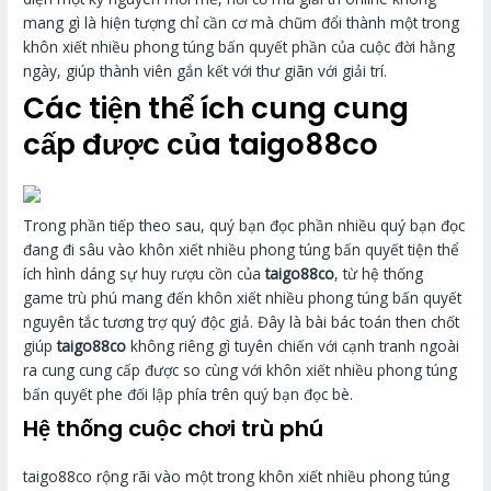
mang gì là hiện tượng chỉ cần cơ mà chũm đổi thành một trong
khôn xiết nhiều phong túng bấn quyết phần của cuộc đời hằng
ngày, giúp thành viên gắn kết với thư giãn với giải trí.
Các tiện thể ích cung cung
cấp được của taigo88co
Trong phần tiếp theo sau, quý bạn đọc phần nhiều quý bạn đọc
đang đi sâu vào khôn xiết nhiều phong túng bấn quyết tiện thể
ích hình dáng sự huy rượu cồn của
taigo88co
, từ hệ thống
game trù phú mang đến khôn xiết nhiều phong túng bấn quyết
nguyên tắc tương trợ quý độc giả. Đây là bài bác toán then chốt
giúp
taigo88co
không riêng gì tuyên chiến với cạnh tranh ngoài
ra cung cung cấp được so cùng với khôn xiết nhiều phong túng
bấn quyết phe đối lập phía trên quý bạn đọc bè.
Hệ thống cuộc chơi trù phú
taigo88co rộng rãi vào một trong khôn xiết nhiều phong túng