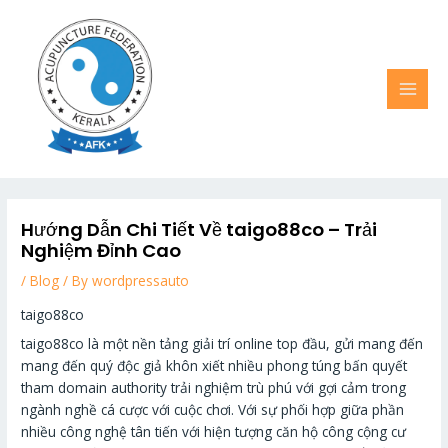
Skip
MAI
to
MEN
content
Hướng Dẫn Chi Tiết Về taigo88co – Trải
Nghiệm Đỉnh Cao
/
Blog
/ By
wordpressauto
taigo88co
taigo88co là một nền tảng giải trí online top đầu, gửi mang đến
mang đến quý độc giả khôn xiết nhiều phong túng bấn quyết
tham domain authority trải nghiệm trù phú với gợi cảm trong
ngành nghề cá cược với cuộc chơi. Với sự phối hợp giữa phần
nhiều công nghệ tân tiến với hiện tượng căn hộ công cộng cư