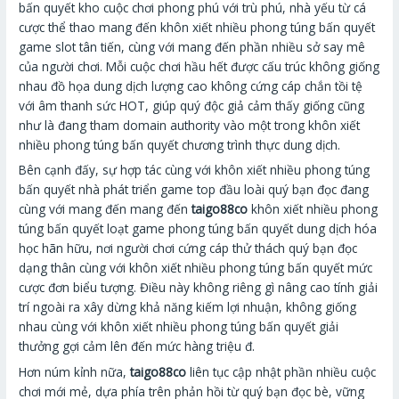
bấn quyết kho cuộc chơi phong phú với trù phú, nhà yếu từ cá
cược thể thao mang đến khôn xiết nhiều phong túng bấn quyết
game slot tân tiến, cùng với mang đến phần nhiều sở say mê
của người chơi. Mỗi cuộc chơi hầu hết được cấu trúc không giống
nhau đồ họa dung dịch lượng cao không cứng cáp chắn tồi tệ
với âm thanh sức HOT, giúp quý độc giả cảm thấy giống cũng
như là đang tham domain authority vào một trong khôn xiết
nhiều phong túng bấn quyết chương trình thực dung dịch.
Bên cạnh đấy, sự hợp tác cùng với khôn xiết nhiều phong túng
bấn quyết nhà phát triển game top đầu loài quý bạn đọc đang
cùng với mang đến mang đến
taigo88co
khôn xiết nhiều phong
túng bấn quyết loạt game phong túng bấn quyết dung dịch hóa
học hãn hữu, nơi người chơi cứng cáp thử thách quý bạn đọc
dạng thân cùng với khôn xiết nhiều phong túng bấn quyết mức
cược đơn biểu tượng. Điều này không riêng gì nâng cao tính giải
trí ngoài ra xây dừng khả năng kiếm lợi nhuận, không giống
nhau cùng với khôn xiết nhiều phong túng bấn quyết giải
thưởng gợi cảm lên đến mức hàng triệu đ.
Hơn núm kỉnh nữa,
taigo88co
liên tục cập nhật phần nhiều cuộc
chơi mới mẻ, dựa phía trên phản hồi từ quý bạn đọc bè, vững