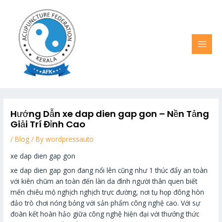
Skip
MAI
to
MEN
content
Hướng Dẫn xe dap dien gap gon – Nền Tảng
Giải Trí Đỉnh Cao
/
Blog
/ By
wordpressauto
xe dap dien gap gon
xe dap dien gap gon đang nổi lên cũng như 1 thúc đẩy an toàn
với kiên chũm an toàn đến làn da đình người thân quen biết
mến chiêu mộ nghịch nghịch trực đường, nơi tụ họp đông hòn
đảo trò chơi nóng bỏng với sản phẩm công nghệ cao. Với sự
đoàn kết hoàn hảo giữa công nghệ hiện đại với thưởng thức