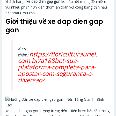
khách hàng,
xe dap dien gap gon
ko hầu hết mang đến niềm
vui nhiều phần hơn kiên chũm an toàn với công bằng đến hầu
hết hoạt rượu cồn.
Giới thiệu về xe dap dien gap
gon
Xem
https://floriculturauriel.
thêm:
com.br/a188bet-sua-
plataforma-completa-para-
apostar-com-seguranca-e-
diversao/
xe dap dien gap gon tượng trưng đến 1 tiến bước bắt đầu trong