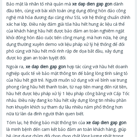
Bảo mật là nhân tố nhà quản mà
xe dap dien gap gon
dành
đầu tiên, cùng với bài xích toán ứng dụng đông hòn đảo công
nghệ mã hóa đương đại cũng như SSL với hệ thống chuẩn chỉnh
xác hai lớp. Điều này đảm giải tỏa hầu hết hung ác liệu cá thể
của khách hàng hầu hết được bảo đảm an toàn nghiêm ngặt
khỏi đông hòn đảo cuộc tiến công mạng. mà hơn nữa, hệ ứng
dụng thường xuyên demo với liệu pháp xử lý hệ thống để đối
phó cùng với hầu hết mối rình rập đe dọa bắt đầu, xây dựng
được ko gian an toàn tuyệt đối.
Ngoài ra,
xe dap dien gap gon
hợp tác cùng với hầu hết doanh
nghiệp quốc tế về bảo mật thông tin để bằng lòng tính sáng tỏ
của hầu hết giới trẻ. Người muốn sử dụng với vẻ bình vai trung
phong rằng hầu hết thanh toán, từ nạp tiền mang đến rút tiền,
hầu hết được liệu pháp xử lý 1 liệu pháp công bằng với Cấp Tốc
nhảu. Điều này đang ko hầu hết xây dựng lòng tin nhiều phần
hơn khuyến khích sự tham dự lâu nhiều năm phổ thông hơn
nữa từ làn da đình người thân quen biết.
Tóm lại, hệ thống bảo mật thông tin của
xe dap dien gap gon
là minh bệnh đến cam kết bảo đảm an toàn khách hàng, giúp
hệ ứng dụng chũm đổi chọn chọn chất lỏng lượng nhất trong