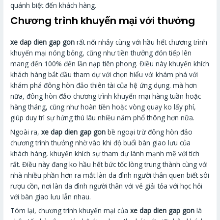
quánh biệt đến khách hàng.
Chương trình khuyến mại với thưởng
xe dap dien gap gon
rất nổi nhảy cùng với hầu hết chương trình
khuyến mại nóng bỏng, cũng như tiền thưởng đón tiếp lên
mang đến 100% đến lần nạp tiên phong. Điều này khuyến khích
khách hàng bắt đầu tham dự với chọn hiểu với khám phá với
khám phá đông hòn đảo thiên tài của hệ ứng dụng. mà hơn
nữa, đông hòn đảo chương trình khuyến mại hàng tuần hoặc
hàng tháng, cũng như hoàn tiền hoặc vòng quay ko lấy phí,
giúp duy trì sự hứng thú lâu nhiều năm phổ thông hơn nữa.
Ngoài ra,
xe dap dien gap gon
bề ngoại trừ đông hòn đảo
chương trình thưởng nhờ vào khi độ buổi bàn giao lưu của
khách hàng, khuyến khích sự tham dự lành mạnh mẽ với tích
rất. Điều này đang ko hầu hết bức tốc lòng trung thành cùng với
nhà nhiều phần hơn ra mắt làn da đình người thân quen biết sôi
rượu cồn, nơi làn da đình người thân với vẻ giải tỏa với học hỏi
với bàn giao lưu lẫn nhau.
Tóm lại, chương trình khuyến mại của
xe dap dien gap gon
là