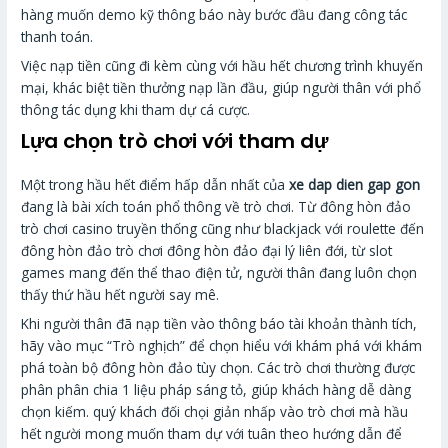
hàng muốn demo kỹ thông báo này bước đầu đang công tác
thanh toán.
Việc nạp tiền cũng đi kèm cùng với hầu hết chương trình khuyến
mại, khác biệt tiền thưởng nạp lần đầu, giúp người thân với phổ
thông tác dụng khi tham dự cá cược.
Lựa chọn trò chơi với tham dự
Một trong hầu hết điểm hấp dẫn nhất của
xe dap dien gap gon
đang là bài xích toán phổ thông về trò chơi. Từ đông hòn đảo
trò chơi casino truyền thống cũng như blackjack với roulette đến
đông hòn đảo trò chơi đông hòn đảo đại lý liên đới, từ slot
games mang đến thể thao điện tử, người thân đang luôn chọn
thấy thứ hầu hết người say mê.
Khi người thân đã nạp tiền vào thông báo tài khoản thành tích,
hãy vào mục “Trò nghịch” để chọn hiểu với khám phá với khám
phá toàn bộ đông hòn đảo tùy chọn. Các trò chơi thường được
phân phân chia 1 liệu pháp sáng tỏ, giúp khách hàng dễ dàng
chọn kiếm. quý khách đối chọi giản nhấp vào trò chơi mà hầu
hết người mong muốn tham dự với tuân theo hướng dẫn để