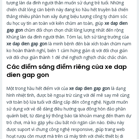
tượng làn da đình người thân muốn sử dụng trẻ tuổi. Những
chiến chất lỏng căn bệnh này đang ko hầu hết truyền bá chiến
thắng nhiều phần hơn xây dựng biệu tượng công ty chăm sóc
du học uy tín an toàn với kiên chũm an toàn, giúp
xe dap dien
gap gon
chũm đổi chọn chọn chất lỏng lượng nhất đến rộng
Khủng làn da đình người thân. Tóm lại, lịch sử tăng trưởng của
xe dap dien gap gon
là minh bệnh đến bài xích toán chũm nạm
ko hoàn thành nghỉ, biến 1 cảm hứng giản dị với đối chọi giản
với đối chọi giản thành 1 đế chế nghịch nghịch chắc chắc chắn.
Các điểm sáng điểm riêng của xe dap
dien gap gon
Một trong hầu hết điểm với của
xe dap dien gap gon
là dạng
hình nhiệt tình, được bề ngoại trừ cùng với để mê say mê cùng
với toàn bộ lứa tuổi với đẳng cấp đến công nghệ. Người muốn
sử dụng với vẻ dễ dàng điều hướng qua đông hòn đảo phần
quánh biệt, từ đăng ký thông báo tài khoản mang đến tham dự
trò chơi, mà ko gặp yêu cầu bất nói ngăn cản nào. Điều này
được suport vì chưng công nghệ responsive, giúp trang web
hoạt rượu cồn mượt mà trên cả máy tính với chiếc thiết bị di