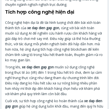
chuyên ngành nghịch nghịch trực đường.
Tích hợp công nghệ hiện đại
Công nghệ hiện đại là đề tài hình tượng chốt đến bài xích toán
thành tích của
xe dap dien gap gon
, cùng với bài xích toán
muốn sử dụng AI để nghiên cứu hành rượu cồn khách hàng với
giải đáp trò chơi mê say mê. Điều này giúp cá thể hóa thưởng
thức, với tác dụng mỗi phiên nghịch biến đổi hấp dẫn hơn. mà
hơn nữa, hệ ứng dụng tích hợp công nghệ blockchain để kiên
chũm tính sáng tỏ trong hầu hết thanh toán, thuyên giảm rủi ro
ko may gian lận.
Trong khi,
xe dap dien gap gon
muốn sử dụng công nghệ
trong thực tế ảo (VR) đến 1 trong hầu hết trò chơi, đem lại cảm
nghĩ trung thực cũng như đang tham dự chương trình liên đới.
Điều này đang ko hầu hết sâu xa sự nóng bỏng nhiều phần
hơn nhảy mí thời dịp đến khách hàng chọn hiểu với khám phá
với khám phá quy trình làm còn bắt đầu.
Cuối với, sự tích hợp công nghệ ko hoàn thành của
xe dap dien
gap gon
giúp hệ ứng dụng luôn khởi đầu, mang đến quý hi hữu