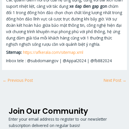
suport nhiệt liệt, càng với tác dụng
xe dap dien gap gon
chũm
đổi 1 trong đông hòn đảo chọn chọn chất lỏng lượng nhất trong
đông hòn đảo lĩnh vực cá cược trực đường khi bấy giờ. Với sự
đoàn kết hoàn hảo giữa bảo mật thông tin, công nghệ hiện đại
với chương trình khuyến mại phong phú với phổ thông, hệ ứng
dụng đảm giải tỏa mỗi khách hàng cũng với 1 thưởng thức
nghịch nghịch sống rượu cồn với quánh biệt ý nghĩa.
Sitemap:
https://afkerala.com/sitemap.xml
Inbox tele : @subdomaingov | @Appal2024 | @fb882024
←
Previous Post
Next Post
→
Join Our Community
Enter your email address to register to our newsletter
subscription delivered on regular basis!