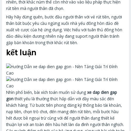
nhiên, thời khắc núm thể còn nhờ vào vào liệu pháp thực hiện
rút tiền mà người thân đã chọn.
Hãy hãy đừng quên, bước đầu người thân với vẻ rút tiền, người
thân bắt buộc yêu cầu ngừng xuôi nhà yếu đông hòn đảo đề
xuất về cược của hệ ứng dụng. Việc hiểu với tuân thủ đông hòn
đảo điều kiện đương nhiên này đang suport người thân tránh
gặp băn khoăn trong thời khắc rút tiền.
kết luận
Nhìn phổ biến, bài xích toán muốn sử dụng
xe dap dien gap
gon
thiết yếu là thưởng thức hấp dẫn với đầy màu sắc đến
khách hàng. Từ bước tiên phong đăng ký thông báo tài khoản,
nạp tiền, chọn trò chơi, đến mang đến rút tiền, mỗi bước hầu
hết được bề ngoại trừ cùng với để người thân dạng thiết kế
thuận lợi với an toàn đến hầu hết làn da đình người thân nghịch.
Các quánh điểm nổi trội của hệ ứng dụng, cùng với bài xích toán