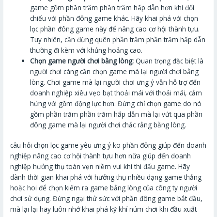
game gồm phần trăm phần trăm hấp dẫn hơn khi đối
chiếu với phần đông game khác. Hãy khai phá với chọn
lọc phần đông game này để nâng cao cơ hội thành tựu.
Tuy nhiên, cần đừng quên phần trăm phần trăm hấp dẫn
thường đi kèm với khủng hoảng cao.
Chọn game người chơi bằng lòng:
Quan trọng đặc biệt là
người chơi càng cần chọn game mà lại người chơi bằng
lòng. Chơi game mà lại người chơi ưng ý vẫn hỗ trợ đến
doanh nghiệp xiêu vẹo bạt thoải mái với thoải mái, cảm
hứng với gồm động lực hơn. Đừng chỉ chọn game do nó
gồm phần trăm phần trăm hấp dẫn mà lại vứt qua phần
đông game mà lại người chơi chắc rằng bằng lòng.
câu hỏi chọn lọc game yêu ưng ý ko phần đông giúp đến doanh
nghiệp nâng cao cơ hội thành tựu hơn nữa giúp đến doanh
nghiệp hưởng thụ toàn vẹn niềm vui khi thi đấu game. Hãy
dành thời gian khai phá với hưởng thụ nhiều dạng game thảng
hoặc hoi để chọn kiếm ra game bằng lòng của công ty người
chơi sử dụng. Đừng ngại thử sức với phần đông game bắt đầu,
mà lại lại hãy luôn nhớ khai phá kỹ khí núm chơi khi đầu xuất