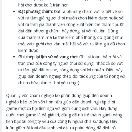
hội chơi được ko ít trận hơn.
Đặt phương châm:
Đặt ra phương châm vứt ra tiết về số
vứt ra tầm giá người chơi muốn chọn kiếm được hoặc số
vứt ra tầm giá thành viên cũng xuất hiện thể thảm tíại. Khi
đạt đến phương châm, hãy dừng lại với rút tiền. Đừng
quá tham lam mà lại thế kiếm phổ thông, do giống như
một vài người chơi vẫn mất hết số vứt ra tầm giá đã chọn
kiếm được.
Ghi chép lại lịch sử vẻ vang chơi:
Ghi lại toàn thể một vài
trận chơi của công ty người chơi sử dụng, nhắc cả số vứt
ra tầm giá đặt online, công dụng với lợi nhuận. Điều này
giúp đến doanh nghiệp theo dõi tác dụng của tổ nóng với
chỉnh chữa planer chơi yêu ưng ý.
Quản lý vốn chăm nghiệp ko phần đông giúp đến doanh
nghiệp bảo toàn vốn hơn nữa giúp đến doanh nghiệp chơi
game một cơ hội tỉnh ngủ với gồm dung dịch vấn. Hãy đừng
quên chơi game là để giải trí, đừng để nó trở thành gánh nặng
tiền bạc tài công ty yếu của công ty người chơi sử dụng. Hãy
luôn giữ một loại đầu lạnh với đặt ra phần đông đã định rõ