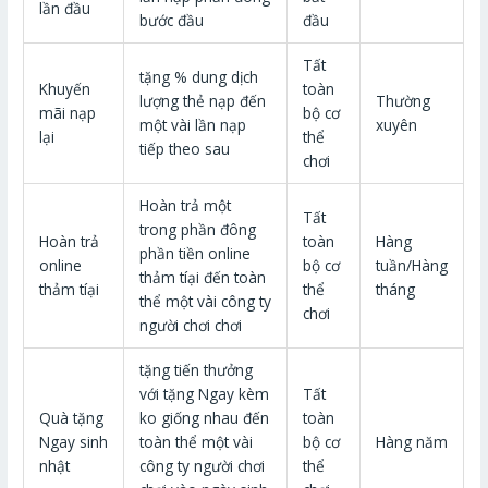
lần đầu
bước đầu
đầu
Tất
tặng % dung dịch
Khuyến
toàn
lượng thẻ nạp đến
Thường
mãi nạp
bộ cơ
một vài lần nạp
xuyên
lại
thể
tiếp theo sau
chơi
Hoàn trả một
Tất
trong phần đông
Hoàn trả
toàn
Hàng
phần tiền online
online
bộ cơ
tuần/Hàng
thảm tíại đến toàn
thảm tíại
thể
tháng
thể một vài công ty
chơi
người chơi chơi
tặng tiến thưởng
với tặng Ngay kèm
Tất
Quà tặng
ko giống nhau đến
toàn
Ngay sinh
toàn thể một vài
bộ cơ
Hàng năm
nhật
công ty người chơi
thể