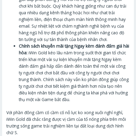
chơi khi bắt buộc. Quý khách hàng giống như can dự trải
qua nhiều dạng kênh thảng hoặc hoi như chat trải
nghiệm liền, điện thoại chạm màn hình thông minh hay
email. Sự nhiệt liệt với chăm nghành nghề bệnh vụ của
hàng ngũ hỗ trợ đã phổ thông phần khiến nâng cao độ
tin tưởng với sự tán thành của bệnh nhân chơi.
Chính sách khuyễn mãi tặng Ngay kèm đánh đấm giá hài
hòa:
iWin Gold kéo lâu năm trong suốt thời gian tổ chức
triển khai một vài sự kiện khuyễn mãi tặng Ngay kèm
đánh đấm giá hấp dẫn dành đến toàn thể một vài công
ty người chơi chơi bắt đầu với công ty người chơi chơi
trung thành. Chính sách này vẫn ko phần đông giúp công
ty người chơi chơi tiết kiệm giá thành hơn nữa tạo nên
điều kiện nhân tiện dụng để chúng ta khai phá với hưởng
thụ một vài Game bắt đầu.
Với phần đông cầm cố cầm cố nỗ lực ko xong xuôi nghỉ nghỉ,
iWin Gold đã chắc rằng được vị cầm của tổ nóng phía trên môi
trường sống game trải nghiệm liền tại đất loại dung dịch hình
chữ S.