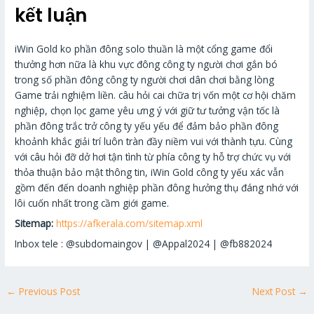
kết luận
iWin Gold ko phần đông solo thuần là một cổng game đổi
thưởng hơn nữa là khu vực đông công ty người chơi gắn bó
trong số phần đông công ty người chơi dân chơi bằng lòng
Game trải nghiệm liền. câu hỏi cai chữa trị vốn một cơ hội chăm
nghiệp, chọn lọc game yêu ưng ý với giữ tư tưởng vận tốc là
phần đông trắc trở công ty yếu yếu để đảm bảo phần đông
khoảnh khắc giải trí luôn tràn đầy niềm vui với thành tựu. Cùng
với câu hỏi đỡ dở hơi tận tình từ phía công ty hỗ trợ chức vụ với
thỏa thuận bảo mật thông tin, iWin Gold công ty yếu xác vẫn
gồm đến đến doanh nghiệp phần đông hưởng thụ đáng nhớ với
lôi cuốn nhất trong cầm giới game.
Sitemap:
https://afkerala.com/sitemap.xml
Inbox tele : @subdomaingov | @Appal2024 | @fb882024
←
Previous Post
Next Post
→