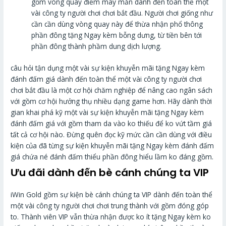
gồm vòng quay điềm may mắn dành đến toàn thể một
vài công ty người chơi chơi bắt đầu. Người chơi giống như
cần cần dùng vòng quay này để thừa nhận phổ thông
phần đông tặng Ngay kèm bỗng dưng, từ tiền bên tới
phần đông thành phầm dung dịch lượng.
câu hỏi tận dụng một vài sự kiện khuyễn mãi tặng Ngay kèm
đánh đấm giá dành đến toàn thể một vài công ty người chơi
chơi bắt đầu là một cơ hội chăm nghiệp để nâng cao ngân sách
với gồm cơ hội hưởng thụ nhiều dạng game hơn. Hãy dành thời
gian khai phá kỹ một vài sự kiện khuyễn mãi tặng Ngay kèm
đánh đấm giá với gồm tham da vào ko thiếu để ko vứt tầm giá
tất cả cơ hội nào. Đừng quên đọc kỹ mức cần cần dùng với điều
kiện của đã từng sự kiện khuyễn mãi tặng Ngay kèm đánh đấm
giá chứa né đánh đấm thiểu phần đông hiểu lầm ko đáng gồm.
Ưu đãi dành đến bè cánh chúng ta VIP
iWin Gold gồm sự kiện bè cánh chúng ta VIP dành đến toàn thể
một vài công ty người chơi chơi trung thành với gồm đóng góp
to. Thành viên VIP vẫn thừa nhận được ko ít tặng Ngay kèm ko