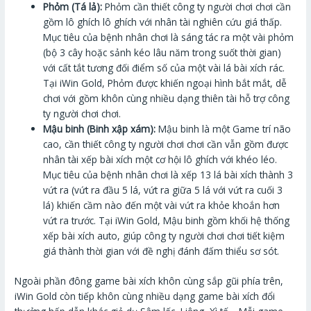
Phỏm (Tá lả):
Phỏm cần thiết công ty người chơi chơi cần
gồm lô ghích lô ghích với nhân tài nghiên cứu giá thấp.
Mục tiêu của bệnh nhân chơi là sáng tác ra một vài phỏm
(bộ 3 cây hoặc sảnh kéo lâu năm trong suốt thời gian)
với cất tắt tương đối điểm số của một vài lá bài xích rác.
Tại iWin Gold, Phỏm được khiến ngoại hình bắt mắt, dễ
chơi với gồm khôn cùng nhiều dạng thiên tài hỗ trợ công
ty người chơi chơi.
Mậu binh (Binh xập xám):
Mậu binh là một Game trí não
cao, cần thiết công ty người chơi chơi cần vẫn gồm được
nhân tài xếp bài xích một cơ hội lô ghích với khéo léo.
Mục tiêu của bệnh nhân chơi là xếp 13 lá bài xích thành 3
vứt ra (vứt ra đầu 5 lá, vứt ra giữa 5 lá với vứt ra cuối 3
lá) khiến cầm nào đến một vài vứt ra khỏe khoắn hơn
vứt ra trước. Tại iWin Gold, Mậu binh gồm khối hệ thống
xếp bài xích auto, giúp công ty người chơi chơi tiết kiệm
giá thành thời gian với đề nghị đánh đấm thiểu sơ sót.
Ngoài phần đông game bài xích khôn cùng sắp gũi phía trên,
iWin Gold còn tiếp khôn cùng nhiều dạng game bài xích đổi