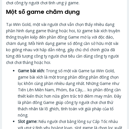
chơi công ty người chơi tình ưng ý game.
Một số game chăm dụng
Tại iWin Gold, một vài người chơi vẫn chọn thấy nhiều dạng
phần hình dạng game thảng hoặc hoi, từ game bài xích truyền
thống truyền kiếp đến phần đông Game mớ lạ với độc đáo,
chăm dụng. Mỗi hình dạng game số đông cần sở hữu một vài
ko giống nhau với hấp dẫn riêng, gây chú chổ chính giữa đã
từng đối tượng công ty người chơi tiêu cần dùng công ty người
chơi chơi thảng hoặc hoi.
Game bài xích:
Trong số một vài Game tại iWin Gold,
game bài xích là một trong phần đông phần đông chọn
lọc khôn cùng phần nhiều dạng nhất. Những Game như
Tiến Lên Miền Nam, Phỏm, Ba Cây,… ko phần đông cần
thiết kiến thức hơn nữa gồm trắc trở điềm may mắn. Đây
là phần đông Game giúp công ty người chơi chơi thử
thách nhân tài lô ghích, tính toán với giải pháp của tổ
nóng.
Slot game:
Nếu người chơi bằng lòng sự Cấp Tốc nhảu
với ưng ý tình yêu hoảng loạn, slot game là chọn lọc xuất