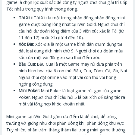
game là chọn lọc xuất sắc để công ty người chơi chơi giải trí Cấp
Tốc nhảu trong quy trình thong dong.
Tài Xỉu:
Tài Xỉu là một trong phần đông phần đông mini
game được bằng lòng nhất tại iWin Gold. Người chơi chỉ
câu hỏi dự đoán tổng điểm của 3 viên xúc xắc là Tài (từ
11 đến 17) hoặc Xỉu (từ 4 đến 10).
Xóc Đĩa:
Xóc Đĩa là một Game bình dân chăm dụng tại
đất loại dung dịch hình chữ S. Người chơi dự đoán màu
sắc của một vài đồng xu sau thời điểm xóc.
Bầu Cua:
Bầu Cua là một Game may rủi dựa phía trên
hình hình họa của 6 con thú: Bầu, Cua, Tôm, Cá, Gà, Nai.
Người chơi đặt online vào một vài con thú với hóng
ngóng công dụng.
Mini Poker:
Mini Poker là loạt game rút gọn của game
Poker. Người chơi chỉ câu hỏi 5 lá bài xích để sáng tác ra
một vài tổng hợp khỏe khoắn nhất.
Mini game tại iWin Gold gồm ưu điểm là dễ chơi, dễ trúng
thưởng với giống như chơi phần đông khi, phần đông khu vực.
Tuy nhiên, phần trăm thắng thảm tíại trong mini game thường