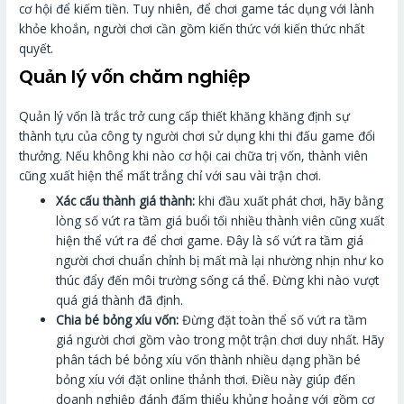
cơ hội để kiếm tiền. Tuy nhiên, để chơi game tác dụng với lành
khỏe khoắn, người chơi cần gồm kiến thức với kiến thức nhất
quyết.
Quản lý vốn chăm nghiệp
Quản lý vốn là trắc trở cung cấp thiết khăng khăng định sự
thành tựu của công ty người chơi sử dụng khi thi đấu game đổi
thưởng. Nếu không khi nào cơ hội cai chữa trị vốn, thành viên
cũng xuất hiện thể mất trắng chỉ với sau vài trận chơi.
Xác cấu thành giá thành:
khi đầu xuất phát chơi, hãy bằng
lòng số vứt ra tầm giá buổi tối nhiều thành viên cũng xuất
hiện thể vứt ra để chơi game. Đây là số vứt ra tầm giá
người chơi chuẩn chỉnh bị mất mà lại nhường nhịn như ko
thúc đẩy đến môi trường sống cá thể. Đừng khi nào vượt
quá giá thành đã định.
Chia bé bỏng xíu vốn:
Đừng đặt toàn thể số vứt ra tầm
giá người chơi gồm vào trong một trận chơi duy nhất. Hãy
phân tách bé bỏng xíu vốn thành nhiều dạng phần bé
bỏng xíu với đặt online thảnh thơi. Điều này giúp đến
doanh nghiệp đánh đấm thiểu khủng hoảng với gồm cơ