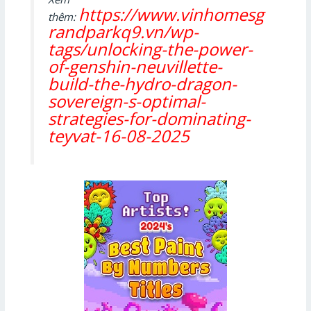
https://www.vinhomesg
thêm:
randparkq9.vn/wp-
tags/unlocking-the-power-
of-genshin-neuvillette-
build-the-hydro-dragon-
sovereign-s-optimal-
strategies-for-dominating-
teyvat-16-08-2025