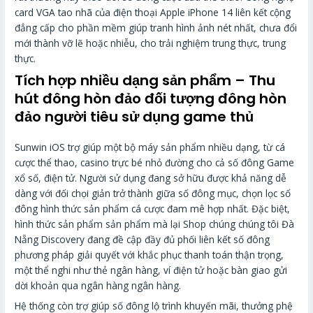
card VGA tao nhã của điện thoại Apple iPhone 14 liên kết cộng
đẳng cấp cho phần mềm giúp tranh hình ảnh nét nhất, chưa đổi
mới thành vỡ lẽ hoặc nhiễu, cho trải nghiệm trung thực, trung
thực.
Tích hợp nhiều dạng sản phẩm – Thu
hút đông hòn đảo đối tượng đông hòn
đảo người tiêu sử dụng game thủ
Sunwin iOS trợ giúp một bộ máy sản phẩm nhiều dạng, từ cá
cược thể thao, casino trực bé nhỏ đường cho cả số đông Game
xổ số, điện tử. Người sử dụng đang sở hữu được khả năng dễ
dàng với đối chọi giản trở thành giữa số đông mục, chọn lọc số
đông hình thức sản phẩm cá cược đam mê hợp nhất. Đặc biệt,
hình thức sản phẩm sản phẩm mà lại Shop chúng chúng tôi Đà
Nẵng Discovery đang đề cập đầy đủ phối liên kết số đông
phương pháp giải quyết với khắc phục thanh toán thận trọng,
một thể nghi như thẻ ngân hàng, ví điện tử hoặc bàn giao gửi
dời khoản qua ngân hàng ngân hàng.
Hệ thống còn trợ giúp số đông lộ trình khuyến mãi, thưởng phệ