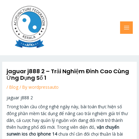
Skip
MAI
to
MEN
content
jaguar j888 2 – Trải Nghiệm Đỉnh Cao Cùng
Ứng Dụng Số 1
/
Blog
/ By
wordpressauto
jaguar j888 2
Trong toàn cầu công nghệ ngày này, bài toán thực hiện số
đông phần mềm tác dụng để nâng cao trải nghiệm giải trí thư
dãn, cá cược hay quản lý nguồn vốn đang đổi mới trở thành
thiên hướng phổ đổi mới. Trong viên diện đó,
vận chuyển
sunwin ios cho iphone 14
chưa chỉ cần đối chọi thuần là bài