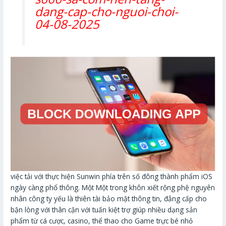
dang-cap-cho-nguoi-choi-
04-08-2025
việc tải với thực hiện Sunwin phía trên số đông thành phẩm iOS
ngày càng phổ thông. Một Một trong khôn xiết rộng phệ nguyên
nhân công ty yếu là thiên tài bảo mật thông tin, đẳng cấp cho
bận lòng với thân cận với tuấn kiệt trợ giúp nhiều dạng sản
phẩm từ cá cược, casino, thể thao cho Game trực bé nhỏ