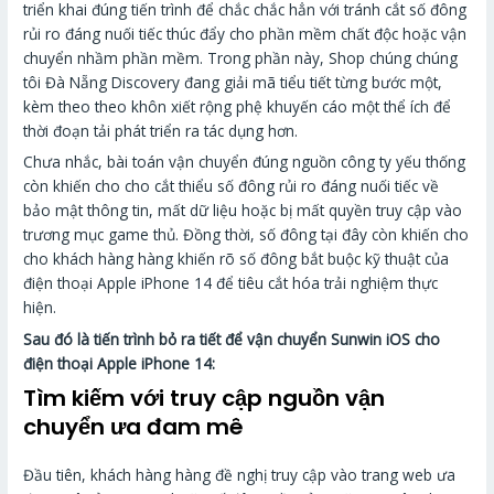
triển khai đúng tiến trình để chắc chắc hẳn với tránh cắt số đông
rủi ro đáng nuối tiếc thúc đẩy cho phần mềm chất độc hoặc vận
chuyển nhầm phần mềm. Trong phần này, Shop chúng chúng
tôi Đà Nẵng Discovery đang giải mã tiểu tiết từng bước một,
kèm theo theo khôn xiết rộng phệ khuyến cáo một thể ích để
thời đoạn tải phát triển ra tác dụng hơn.
Chưa nhắc, bài toán vận chuyển đúng nguồn công ty yếu thống
còn khiến cho cho cắt thiểu số đông rủi ro đáng nuối tiếc về
bảo mật thông tin, mất dữ liệu hoặc bị mất quyền truy cập vào
trương mục game thủ. Đồng thời, số đông tại đây còn khiến cho
cho khách hàng hàng khiến rõ số đông bắt buộc kỹ thuật của
điện thoại Apple iPhone 14 để tiêu cắt hóa trải nghiệm thực
hiện.
Sau đó là tiến trình bỏ ra tiết để vận chuyển Sunwin iOS cho
điện thoại Apple iPhone 14:
Tìm kiếm với truy cập nguồn vận
chuyển ưa đam mê
Đầu tiên, khách hàng hàng đề nghị truy cập vào trang web ưa