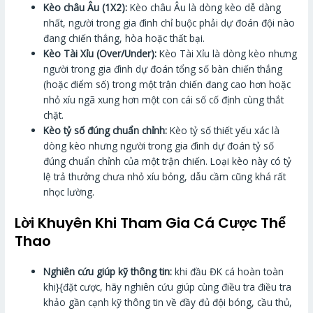
Kèo châu Âu (1X2):
Kèo châu Âu là dòng kèo dễ dàng
nhất, người trong gia đình chỉ buộc phải dự đoán đội nào
đang chiến thắng, hòa hoặc thất bại.
Kèo Tài Xỉu (Over/Under):
Kèo Tài Xỉu là dòng kèo nhưng
người trong gia đình dự đoán tổng số bàn chiến thắng
(hoặc điểm số) trong một trận chiến đang cao hơn hoặc
nhỏ xíu ngã xung hơn một con cái số cố định cùng thắt
chặt.
Kèo tỷ số đúng chuẩn chỉnh:
Kèo tỷ số thiết yếu xác là
dòng kèo nhưng người trong gia đình dự đoán tỷ số
đúng chuẩn chỉnh của một trận chiến. Loại kèo này có tỷ
lệ trả thưởng chưa nhỏ xíu bỏng, dẫu cầm cũng khá rất
nhọc lường.
Lời Khuyên Khi Tham Gia Cá Cược Thể
Thao
Nghiên cứu giúp kỹ thông tin:
khi đầu ĐK cá hoàn toàn
khi}{đặt cược, hãy nghiên cứu giúp cùng điều tra điều tra
khảo gần cạnh kỹ thông tin về đầy đủ đội bóng, cầu thủ,