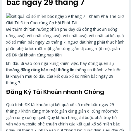
bắc ngày 29 tháng 7
Để thậm chí tận hưởng phần phệ đầy đủ dòng thức ăn uống
uống tuyệt vời nhất cùng tuyệt vời nhất tuyệt vời nhất tại kết quả
xổ số miền bắc ngày 29 tháng 7, người đặt hàng phải thực hành
phần phệ bước một-một giản cùng giản dị cùng một-một giản
để ĐK tài khoản cùng nạp tiền.
khi đầu đi vào còn ngã xung khiến việc, hãy đừng quên sự
thoáng đãng cùng bảo mật thông tin
thông tin thành viên luôn
là khuyến mãi cố đầu của kết quả xổ số miền bắc ngày 29
tháng 7.
Đăng Ký Tài Khoản nhanh Chóng
Quá trình ĐK tài khoản tại kết quả xổ số miền bắc ngày 29
tháng 7 khôn cùng một-một giản cùng giản dị cùng một-một
giản cùng cuống quýt. Quý khách hàng chỉ buộc phải truy hỏi
vấn vào website phê chuẩn chỉnh của kết quả xổ số miền bắc
ngày 29 tháng 7, nhấp vào nút “Đăng ký” cùng điền siêu đầy đủ