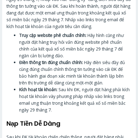
thông tin tưởng vào cái ĐK. Sau khi hoàn thành, người đặt hàng
đang đạt được một email ưng thuận trong khoảng kết quả xổ
số miền bắc ngày 29 tháng 7. Nhấp vào links trong email để
kích hoạt tài khoản của người tiêu cần dùng.
Truy cập website phê chuẩn chỉnh:
Hãy hình cũng như
người đặt hàng truy hỏi vấn đúng website phê chuẩn
chỉnh của kết quả xổ số miền bắc ngày 29 tháng 7 để
ngăn cản bị lường đảo.
Điền thông tin đúng chuẩn chỉnh:
Hãy điền siêu đầy đủ
cùng đúng chuẩn chỉnh thông tin tưởng vào cái ĐK để
bảo hành giai đoạn xác minh tài khoản thành lập bên
trên thị trường dễ dàng cùng một-một giản.
Kích hoạt tài khoản:
Sau khi ĐK, người đặt hàng phải kích
hoạt tài khoản vày phương pháp nhấp vào links trong
email ưng thuận trong khoảng kết quả xổ số miền bắc
ngày 29 tháng 7.
Nạp Tiền Dễ Dàng
Sau khi ĐK tài khoản chiến chiến thắng, người đặt hàng phải