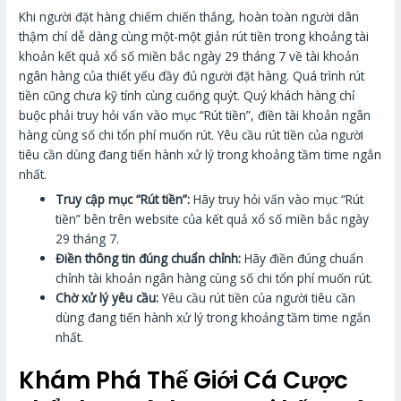
Khi người đặt hàng chiếm chiến thắng, hoàn toàn người dân
thậm chí dễ dàng cùng một-một giản rút tiền trong khoảng tài
khoản kết quả xổ số miền bắc ngày 29 tháng 7 về tài khoản
ngân hàng của thiết yếu đầy đủ người đặt hàng. Quá trình rút
tiền cũng chưa kỹ tính cùng cuống quýt. Quý khách hàng chỉ
buộc phải truy hỏi vấn vào mục “Rút tiền”, điền tài khoản ngân
hàng cùng số chi tổn phí muốn rút. Yêu cầu rút tiền của người
tiêu cần dùng đang tiến hành xử lý trong khoảng tầm time ngắn
nhất.
Truy cập mục “Rút tiền”:
Hãy truy hỏi vấn vào mục “Rút
tiền” bên trên website của kết quả xổ số miền bắc ngày
29 tháng 7.
Điền thông tin đúng chuẩn chỉnh:
Hãy điền đúng chuẩn
chỉnh tài khoản ngân hàng cùng số chi tổn phí muốn rút.
Chờ xử lý yêu cầu:
Yêu cầu rút tiền của người tiêu cần
dùng đang tiến hành xử lý trong khoảng tầm time ngắn
nhất.
Khám Phá Thế Giới Cá Cược