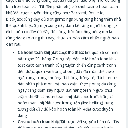
cược thể thao cùng đồng loạt đầy đủ giải đấu phệ nhỏ xíu bỏng
bên trên toàn trái đất đến phần phệ trò chơi casino hoàn toàn
khi}{đặt cược duyên dáng cũng như Baccarat, Roulette,
Blackjack cùng đầy đủ slot game ngã xung cùng hàng trăm nhà
thể quánh biệt. Sự ngã xung này đảm kể rằng người trong gia
đình luôn có đầy đủ đầy đủ dòng thức ăn uống uống mớ lạ
cùng độc đáo cùng thú vày, chưa khi nào cảm nhấn người nào
oán rầu.
Cá hoàn toàn khi}{đặt cược thể thao:
kết quả xổ số miền
bắc ngày 29 tháng 7 cung cấp đến tỷ lệ hoàn toàn khi}
{đặt cược cạnh tranh cùng tuyên chiến cùng cạnh tranh
đến được quan vai trung phong đầy đủ môn thể thao
ngã xung, trong khoảng đá bóng, bóng rổ, đánh tennis
đến phần phệ môn thể thao điện tử (eSports) đã càng
ngày càng đắm say người đặt hàng teen. Người chơi
thậm chí ĐK cá hoàn toàn khi}{đặt cược trước trận, cá
hoàn toàn khi}{đặt cược trong trận (live betting) cùng
tương đối đầy đủ kèo hoàn toàn khi}{đặt cược duyên
dáng.
Casino hoàn toàn khi}{đặt cược:
Với sự góp bên của đầy
đủ hãng cung ứng game cố đầu trái đất, casino hoàn