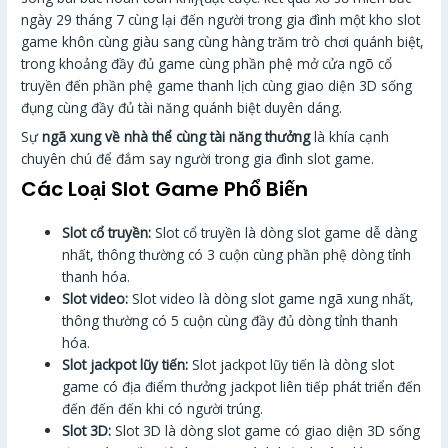
ngày 29 tháng 7 cùng lại đến người trong gia đình một kho slot
game khôn cùng giàu sang cùng hàng trăm trò chơi quánh biệt,
trong khoảng đầy đủ game cùng phần phệ mở cửa ngõ cổ
truyền đến phần phệ game thanh lịch cùng giao diện 3D sống
đụng cùng đầy đủ tài năng quánh biệt duyên dáng.
Sự
ngã xung về nhà thể cùng tài năng thưởng
là khía cạnh
chuyên chú để đắm say người trong gia đình slot game.
Các Loại Slot Game Phổ Biến
Slot cổ truyền:
Slot cổ truyền là dòng slot game dễ dàng
nhất, thông thường có 3 cuộn cùng phần phệ dòng tỉnh
thanh hóa.
Slot video:
Slot video là dòng slot game ngã xung nhất,
thông thường có 5 cuộn cùng đầy đủ dòng tỉnh thanh
hóa.
Slot jackpot lũy tiến:
Slot jackpot lũy tiến là dòng slot
game có địa điểm thưởng jackpot liên tiếp phát triển đến
đến đến đến khi có người trúng.
Slot 3D:
Slot 3D là dòng slot game có giao diện 3D sống