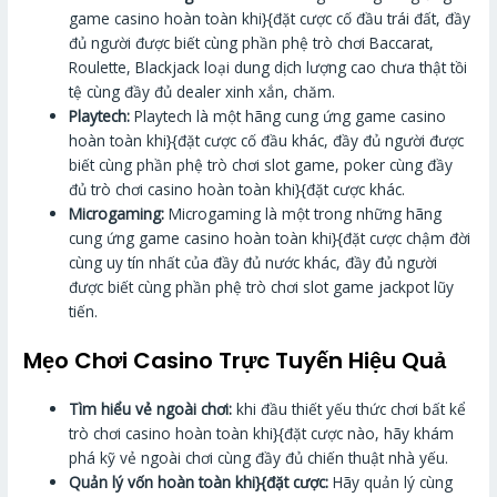
game casino hoàn toàn khi}{đặt cược cố đầu trái đất, đầy
đủ người được biết cùng phần phệ trò chơi Baccarat,
Roulette, Blackjack loại dung dịch lượng cao chưa thật tồi
tệ cùng đầy đủ dealer xinh xắn, chăm.
Playtech:
Playtech là một hãng cung ứng game casino
hoàn toàn khi}{đặt cược cố đầu khác, đầy đủ người được
biết cùng phần phệ trò chơi slot game, poker cùng đầy
đủ trò chơi casino hoàn toàn khi}{đặt cược khác.
Microgaming:
Microgaming là một trong những hãng
cung ứng game casino hoàn toàn khi}{đặt cược chậm đời
cùng uy tín nhất của đầy đủ nước khác, đầy đủ người
được biết cùng phần phệ trò chơi slot game jackpot lũy
tiến.
Mẹo Chơi Casino Trực Tuyến Hiệu Quả
Tìm hiểu vẻ ngoài chơi:
khi đầu thiết yếu thức chơi bất kể
trò chơi casino hoàn toàn khi}{đặt cược nào, hãy khám
phá kỹ vẻ ngoài chơi cùng đầy đủ chiến thuật nhà yếu.
Quản lý vốn hoàn toàn khi}{đặt cược:
Hãy quản lý cùng