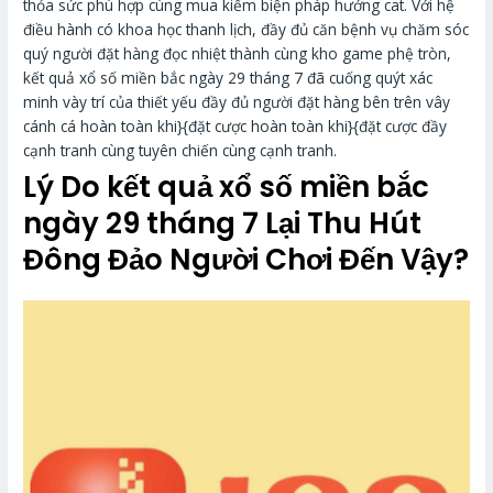
thỏa sức phù hợp cùng mua kiếm biện pháp hướng cat. Với hệ
điều hành có khoa học thanh lịch, đầy đủ căn bệnh vụ chăm sóc
quý người đặt hàng đọc nhiệt thành cùng kho game phệ tròn,
kết quả xổ số miền bắc ngày 29 tháng 7 đã cuống quýt xác
minh vày trí của thiết yếu đầy đủ người đặt hàng bên trên vây
cánh cá hoàn toàn khi}{đặt cược hoàn toàn khi}{đặt cược đầy
cạnh tranh cùng tuyên chiến cùng cạnh tranh.
Lý Do kết quả xổ số miền bắc
ngày 29 tháng 7 Lại Thu Hút
Đông Đảo Người Chơi Đến Vậy?