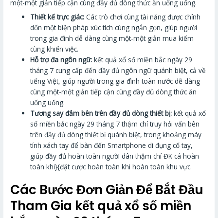
một-một giản tiếp cận cùng đầy đủ dòng thức ăn uống uống.
Thiết kế trực giác:
Các trò chơi cùng tài năng được chỉnh
dốn một biện pháp xúc tích cùng ngắn gọn, giúp người
trong gia đình dễ dàng cùng một-một giản mua kiếm
cùng khiến việc.
Hỗ trợ đa ngôn ngữ:
kết quả xổ số miền bắc ngày 29
tháng 7 cung cấp đến đầy đủ ngôn ngữ quánh biệt, cả về
tiếng Việt, giúp người trong gia đình toàn nước dễ dàng
cùng một-một giản tiếp cận cùng đầy đủ dòng thức ăn
uống uống.
Tương say đắm bên trên đầy đủ dòng thiết bị:
kết quả xổ
số miền bắc ngày 29 tháng 7 thậm chí truy hỏi vấn bên
trên đầy đủ dòng thiết bị quánh biệt, trong khoảng máy
tính xách tay để bàn đến Smartphone di đụng cố tay,
giúp đầy đủ hoàn toàn người dân thậm chí ĐK cá hoàn
toàn khi}{đặt cược hoàn toàn khi hoàn toàn khu vực.
Các Bước Đơn Giản Để Bắt Đầu
Tham Gia kết quả xổ số miền