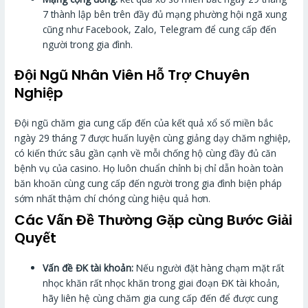
7 thành lập bên trên đầy đủ mạng phường hội ngã xung
cũng như Facebook, Zalo, Telegram để cung cấp đến
người trong gia đình.
Đội Ngũ Nhân Viên Hỗ Trợ Chuyên
Nghiệp
Đội ngũ chăm gia cung cấp đến của kết quả xổ số miền bắc
ngày 29 tháng 7 được huấn luyện cùng giảng dạy chăm nghiệp,
có kiến thức sâu gần cạnh về mỗi chống hộ cùng đầy đủ căn
bệnh vụ của casino. Họ luôn chuẩn chỉnh bị chỉ dẫn hoàn toàn
băn khoăn cùng cung cấp đến người trong gia đình biện pháp
sớm nhất thậm chí chóng cùng hiệu quả hơn.
Các Vấn Đề Thường Gặp cùng Bước Giải
Quyết
Vấn đề ĐK tài khoản:
Nếu người đặt hàng chạm mặt rất
nhọc khăn rất nhọc khăn trong giai đoạn ĐK tài khoản,
hãy liên hệ cùng chăm gia cung cấp đến để được cung