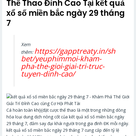
Thể Thao Đỉnh Cao Tại kết quả
xổ số miền bắc ngày 29 tháng
7
Xem
https://gapptreaty.in/sh
thêm:
bet/yeuphimmoi-kham-
pha-the-gioi-giai-tri-truc-
tuyen-dinh-cao/
Cá hoàn toàn khi}{đặt cược thể thao là một trong những dòng
hóa loại dung dịch nòng cốt của kết quả xổ số miền bắc ngày
29 tháng 7, đắm say đại khái người trong gia đình ĐK mỗi ngày.
kết quả xổ số miền bắc ngày 29 tháng 7 cung cấp đến tỷ lệ