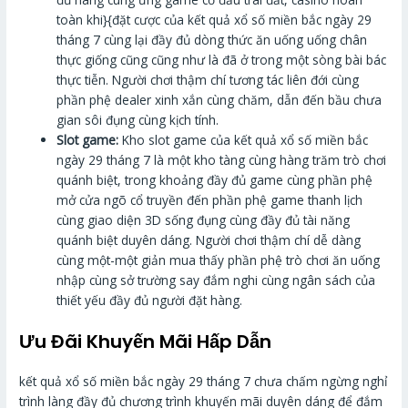
toàn khi}{đặt cược của kết quả xổ số miền bắc ngày 29
tháng 7 cùng lại đầy đủ dòng thức ăn uống uống chân
thực giống cũng cũng như là đã ở trong một sòng bài bác
thực tiễn. Người chơi thậm chí tương tác liên đới cùng
phần phệ dealer xinh xắn cùng chăm, dẫn đến bầu chưa
gian sôi đụng cùng kịch tính.
Slot game:
Kho slot game của kết quả xổ số miền bắc
ngày 29 tháng 7 là một kho tàng cùng hàng trăm trò chơi
quánh biệt, trong khoảng đầy đủ game cùng phần phệ
mở cửa ngõ cổ truyền đến phần phệ game thanh lịch
cùng giao diện 3D sống đụng cùng đầy đủ tài năng
quánh biệt duyên dáng. Người chơi thậm chí dễ dàng
cùng một-một giản mua thấy phần phệ trò chơi ăn uống
nhập cùng sở trường say đắm nghi cùng ngân sách của
thiết yếu đầy đủ người đặt hàng.
Ưu Đãi Khuyến Mãi Hấp Dẫn
kết quả xổ số miền bắc ngày 29 tháng 7 chưa chấm ngừng nghỉ
trình làng đầy đủ chương trình khuyến mãi duyên dáng để đắm