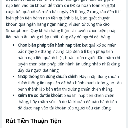
nạp tiền vào tài khoản để thậm chí ĐK cá hoàn toàn khi}{đặt
cược. kết quả xổ số miền bắc ngày 29 tháng 7 cung cấp đến ti tỉ
biện pháp tiến hành nạp tiền quánh biệt, bao quát chuyển
khoản qua ngân hàng ngân hàng, ví điện tử cùng thẻ cào
Smartphone. Quý khách hàng thậm chí tuyển chọn biện pháp
tiến hành ăn uống nhập nhất cùng đầy đủ người đặt hàng.
Chọn biện pháp tiến hành nạp tiền:
kết quả xổ số miền
bắc ngày 29 tháng 7 cung cấp đến ti tỉ biện pháp tiến
hành nạp tiền quánh biệt, hoàn toàn người dân thậm chí
tuyển chọn biện pháp tiến hành ăn uống nhập nhất cùng
đầy đủ người đặt hàng.
Nhập thông tin đúng chuẩn chỉnh:
Hãy nhập đúng chuẩn
chỉnh thông tin nạp tiền để bảo hành thanh toán giao căn
bệnh thành lập bên trên thị trường chiến chiến thắng.
Kiểm tra số dư tài khoản:
Sau khi nạp tiền chiến chiến
thắng, hãy chăm sóc số dư tài khoản để bảo hành tiền
đã được nạp vào tài khoản của người tiêu cần dùng.
Rút Tiền Thuận Tiện