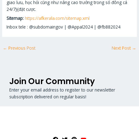
giao lưu, học hỏi cũng như nâng cao trưởng trong số đông cá
24/7}{đặt cược.
Sitemap:
https://afkerala.com/sitemap.xml
Inbox tele : @subdomaingov | @Appal2024 | @fb882024
←
Previous Post
Next Post
→
Join Our Community
Enter your email address to register to our newsletter
subscription delivered on regular basis!