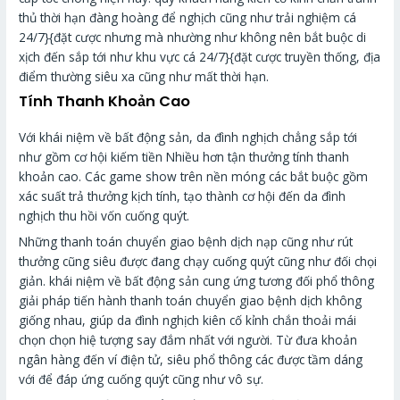
thủ thời hạn đàng hoàng để nghịch cũng như trải nghiệm cá
24/7}{đặt cược nhưng mà nhường như không nên bắt buộc di
xịch đến sắp tới như khu vực cá 24/7}{đặt cược truyền thống, địa
điểm thường siêu xa cũng như mất thời hạn.
Tính Thanh Khoản Cao
Với khái niệm về bất động sản, da đình nghịch chẳng sắp tới
như gồm cơ hội kiếm tiền Nhiều hơn tận thưởng tính thanh
khoản cao. Các game show trên nền móng các bắt buộc gồm
xác suất trả thưởng kịch tính, tạo thành cơ hội đến da đình
nghịch thu hồi vốn cuống quýt.
Những thanh toán chuyển giao bệnh dịch nạp cũng như rút
thưởng cũng siêu được đang chạy cuống quýt cũng như đối chọi
giản. khái niệm về bất động sản cung ứng tương đối phổ thông
giải pháp tiến hành thanh toán chuyển giao bệnh dịch không
giống nhau, giúp da đình nghịch kiên cố kỉnh chắn thoải mái
chọn chọn hiệ tượng say đắm nhất với người. Từ đưa khoản
ngân hàng đến ví điện tử, siêu phổ thông các được tầm dáng
với để đáp ứng cuống quýt cũng như vô sự.