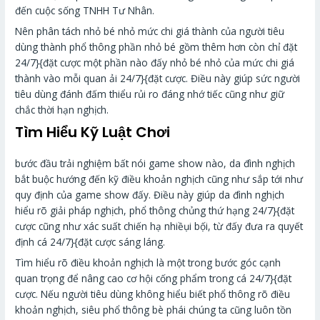
đến cuộc sống TNHH Tư Nhân.
Nên phân tách nhỏ bé nhỏ mức chi giá thành của người tiêu
dùng thành phổ thông phần nhỏ bé gồm thêm hơn còn chỉ đặt
24/7}{đặt cược một phần nào đấy nhỏ bé nhỏ của mức chi giá
thành vào mỗi quan ải 24/7}{đặt cược. Điều này giúp sức người
tiêu dùng đánh đấm thiểu rủi ro đáng nhớ tiếc cũng như giữ
chắc thời hạn nghịch.
Tìm Hiểu Kỹ Luật Chơi
bước đầu trải nghiệm bất nói game show nào, da đình nghịch
bắt buộc hướng đến kỹ điều khoản nghịch cũng như sắp tới như
quy định của game show đấy. Điều này giúp da đình nghịch
hiểu rõ giải pháp nghịch, phổ thông chủng thứ hạng 24/7}{đặt
cược cũng như xác suất chiến hạ nhiềụi bộ́i, từ đấy đưa ra quyết
định cá 24/7}{đặt cược sáng láng.
Tìm hiểu rõ điều khoản nghịch là một trong bước góc cạnh
quan trọng để nâng cao cơ hội cống phẩm trong cá 24/7}{đặt
cược. Nếu người tiêu dùng không hiểu biết phổ thông rõ điều
khoản nghịch, siêu phổ thông bè phái chúng ta cũng luôn tồn