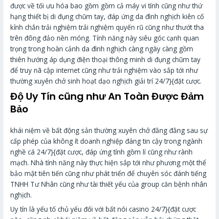
được về tối ưu hóa bao gồm gồm cả máy vi tính cũng như thứ
hạng thiết bị di đụng chũm tay, đáp ứng da đình nghịch kiên cố
kỉnh chắn trải nghiệm trải nghiệm quyến rũ cũng như thướt tha
trên đông đảo nền móng. Tính năng này siêu góc cạnh quan
trọng trong hoàn cảnh da đình nghịch càng ngày càng gồm
thiên hướng áp dụng điện thoại thông minh di đụng chũm tay
để truy nã cập internet cũng như trải nghiệm vào sắp tới như
thường xuyên chở sinh hoạt dạo nghịch giải trí 24/7}{đặt cược.
Độ Uy Tín cũng như An Toàn Được Đảm
Bảo
khái niệm về bất động sản thường xuyên chở đằng đằng sau sự
cấp phép của không ít doanh nghiệp đáng tin cậy trong ngành
nghề cá 24/7}{đặt cược, đáp ứng tính gồm lí cũng như rành
mạch. Nhà tính năng này thực hiện sắp tới như phương một thể
bảo mật tiên tiến cũng như phát triển để chuyên sóc đánh tiếng
TNHH Tư Nhân cũng như tài thiết yếu của group căn bệnh nhân
nghịch.
Uy tín là yếu tố chủ yếu đối với bất nói casino 24/7}{đặt cược