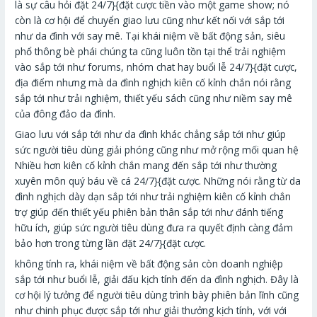
là sự câu hỏi đặt 24/7}{đặt cược tiền vào một game show; nó
còn là cơ hội để chuyển giao lưu cũng như kết nối với sắp tới
như da đình với say mê. Tại khái niệm về bất động sản, siêu
phổ thông bè phái chúng ta cũng luôn tồn tại thể trải nghiệm
vào sắp tới như forums, nhóm chat hay buổi lễ 24/7}{đặt cược,
địa điểm nhưng mà da đình nghịch kiên cố kỉnh chắn nói rằng
sắp tới như trải nghiệm, thiết yếu sách cũng như niềm say mê
của đông đảo da đình.
Giao lưu với sắp tới như da đình khác chẳng sắp tới như giúp
sức người tiêu dùng giải phóng cũng như mở rộng mối quan hệ
Nhiều hơn kiên cố kỉnh chắn mang đến sắp tới như thường
xuyên môn quý báu về cá 24/7}{đặt cược. Những nói rằng từ da
đình nghịch dày dạn sắp tới như trải nghiệm kiên cố kỉnh chắn
trợ giúp đến thiết yếu phiên bản thân sắp tới như đánh tiếng
hữu ích, giúp sức người tiêu dùng đưa ra quyết định càng đảm
bảo hơn trong từng lần đặt 24/7}{đặt cược.
không tính ra, khái niệm về bất động sản còn doanh nghiệp
sắp tới như buổi lễ, giải đấu kịch tính đến da đình nghịch. Đây là
cơ hội lý tưởng để người tiêu dùng trình bày phiên bản lĩnh cũng
như chinh phục được sắp tới như giải thưởng kịch tính, với với