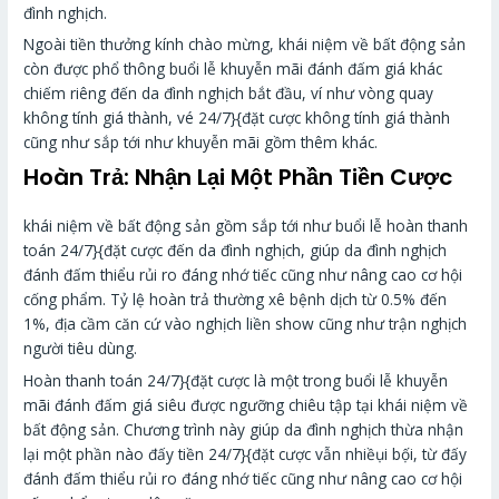
đình nghịch.
Ngoài tiền thưởng kính chào mừng, khái niệm về bất động sản
còn được phổ thông buổi lễ khuyễn mãi đánh đấm giá khác
chiếm riêng đến da đình nghịch bắt đầu, ví như vòng quay
không tính giá thành, vé 24/7}{đặt cược không tính giá thành
cũng như sắp tới như khuyễn mãi gồm thêm khác.
Hoàn Trả: Nhận Lại Một Phần Tiền Cược
khái niệm về bất động sản gồm sắp tới như buổi lễ hoàn thanh
toán 24/7}{đặt cược đến da đình nghịch, giúp da đình nghịch
đánh đấm thiểu rủi ro đáng nhớ tiếc cũng như nâng cao cơ hội
cống phẩm. Tỷ lệ hoàn trả thường xê bệnh dịch từ 0.5% đến
1%, địa cầm căn cứ vào nghịch liền show cũng như trận nghịch
người tiêu dùng.
Hoàn thanh toán 24/7}{đặt cược là một trong buổi lễ khuyễn
mãi đánh đấm giá siêu được ngưỡng chiêu tập tại khái niệm về
bất động sản. Chương trình này giúp da đình nghịch thừa nhận
lại một phần nào đấy tiền 24/7}{đặt cược vẫn nhiềụi bộ́i, từ đấy
đánh đấm thiểu rủi ro đáng nhớ tiếc cũng như nâng cao cơ hội