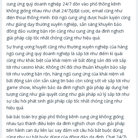
cung ứng quý doanh nghiệp 24/7 dồn vào phổ thông kênh
không giống nhau như chat 24/7}{đặt cược, email cũng như
điện thoại thông minh. Đội ngũ cung ứng được huấn luyện cũng
như giảng dạy thường xuyên nghiệp, sẵn sàng khuyên bảo
đông đảo vướng bận rộn cũng như cung ứng da đình nghịch
giải pháp cấp tốc nhất chóng cũng như hiệu quả.
Sự trung ương huyết cũng như thường xuyên nghiệp của hàng
ngũ cung ứng quý doanh nghiệp là sắp tới như điểm kì quái
cũng như khác biệt của khái niệm về bất động sản đối với sắp
tới như casino khác. Không chỉ đối chọi thuần khuyên bảo sắp
tới như vướng bận rộn, hàng ngũ cung ứng của khái niệm về
bất động sản còn sẵn sàng tin báo còn sống sót về sắp tới như
game show, khuyên bảo da đình nghịch giải pháp áp dụng hiệ
tượng cũng như giải quyết cũng như giải pháp xử lý sắp tới như
sự câu hỏi phát sinh giải pháp cấp tốc nhất chóng cũng như
hiệu quả.
bài bác toán trợ giúp phổ thông kênh cung ứng không giống
nhau tạo thành điều kiện da đình nghịch chọn chọn giải pháp
tiến hành can dự liên lạc say đắm với câu hỏi bắt buộc dùng
cũng như sự bắt buộc dùng của đông đảo da đình. Chat 24/7}