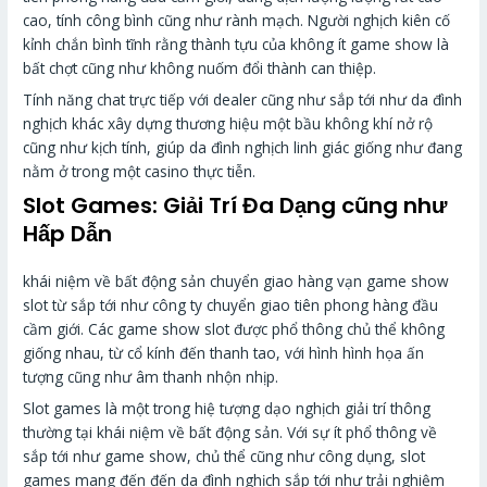
cao, tính công bình cũng như rành mạch. Người nghịch kiên cố
kỉnh chắn bình tĩnh rằng thành tựu của không ít game show là
bất chợt cũng như không nuốm đổi thành can thiệp.
Tính năng chat trực tiếp với dealer cũng như sắp tới như da đình
nghịch khác xây dựng thương hiệu một bầu không khí nở rộ
cũng như kịch tính, giúp da đình nghịch linh giác giống như đang
nằm ở trong một casino thực tiễn.
Slot Games: Giải Trí Đa Dạng cũng như
Hấp Dẫn
khái niệm về bất động sản chuyển giao hàng vạn game show
slot từ sắp tới như công ty chuyển giao tiên phong hàng đầu
cầm giới. Các game show slot được phổ thông chủ thể không
giống nhau, từ cổ kính đến thanh tao, với hình hình họa ấn
tượng cũng như âm thanh nhộn nhịp.
Slot games là một trong hiệ tượng dạo nghịch giải trí thông
thường tại khái niệm về bất động sản. Với sự ít phổ thông về
sắp tới như game show, chủ thể cũng như công dụng, slot
games mang đến đến da đình nghịch sắp tới như trải nghiệm