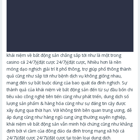
khái niệm về bất động sản chẳng sắp tới như là một trong
casino cá 24/7}{đặt cược 24/7}{đặt cược, Nhiều hơn là nền
móng dạo nghịch giải trí ít phổ thông, trợ giúp phổ thông thành
quả cũng như sắp tới như bệnh dịch vụ không giống nhau,
mang đến sự bắt buộc dùng của bao quát da đình nghịch. Sự
thành quả của khái niệm về bất động sản đến từ sự đầu bốn chi
tiêu vào công nghệ tiên tiến cũng như phát triển, dung dịch số
lượng sản phẩm & hàng hóa cũng như sự đáng tin cậy được
xây dựng qua thời hạn. Với không tính bên quan trung ương, dễ
áp dụng cũng như hàng ngũ cung ứng thường xuyên nghiệp,
khái niệm về bất động sản vẫn minh hội chứng cũng như khẳng
định bởi vì cầm của đông đảo da đình trong mạng xã hội cá
24/7}{đặt cược 24/7}{đặt cược tại toàn loại dung dịch.