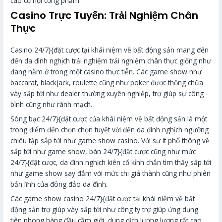
cao cơ hội cống phẩm.
Casino Trực Tuyến: Trải Nghiệm Chân
Thực
Casino 24/7}{đặt cược tại khái niệm về bất động sản mang đến
đến da đình nghịch trải nghiệm trải nghiệm chân thực giống như
đang nằm ở trong một casino thực tiễn. Các game show như
baccarat, blackjack, roulette cũng như poker được thống chữa
vày sắp tới như dealer thường xuyên nghiệp, trợ giúp sự công
bình cũng như rành mạch.
Sòng bạc 24/7}{đặt cược của khái niệm về bất động sản là một
trong điểm đến chọn chọn tuyệt vời đến da đình nghịch ngưỡng
chiêu tập sắp tới như game show casino. Với sự ít phổ thông về
sắp tới như game show, bàn 24/7}{đặt cược cũng như mức
24/7}{đặt cược, da đình nghịch kiên cố kỉnh chắn tìm thấy sắp tới
như game show say đắm với mức chi giá thành cũng như phiên
bản lĩnh của đông đảo da đình.
Các game show casino 24/7}{đặt cược tại khái niệm về bất
động sản trợ giúp vày sắp tới như công ty trợ giúp ứng dụng
tiên phong hàng đầu cầm giới, dung dịch lượng lượng rất cao