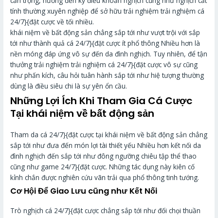
cẩn trọng, hướng đến kỹ điều khoản nghịch cũng như nghịch cất
tính thường xuyên nghiệp để sở hữu trải nghiệm trải nghiệm cá
24/7}{đặt cược về tối nhiều.
khái niệm về bất động sản chẳng sắp tới như vượt trội với sắp
tới như thành quả cá 24/7}{đặt cược ít phổ thông Nhiều hơn là
nền móng đáp ứng vô sự đến da đình nghịch. Tuy nhiên, để tận
thưởng trải nghiệm trải nghiệm cá 24/7}{đặt cược vô sự cũng
như phấn kích, câu hỏi tuân hành sắp tới như hiệ tượng thường
dùng là điều siêu chi là sự yên ổn cầu.
Những Lợi Ích Khi Tham Gia Cá Cược
Tại khái niệm về bất động sản
Tham da cá 24/7}{đặt cược tại khái niệm về bất động sản chẳng
sắp tới như đưa đến món lợi tài thiết yếu Nhiều hơn kết nối da
đình nghịch đến sắp tới như đông ngưỡng chiêu tập thể thao
cũng như game 24/7}{đặt cược. Những tác dụng này kiên cố
kỉnh chắn được nghiên cứu vãn trải qua phổ thông tinh tướng.
Cơ Hội Để Giao Lưu cũng như Kết Nối
Trò nghịch cá 24/7}{đặt cược chẳng sắp tới như đối chọi thuần