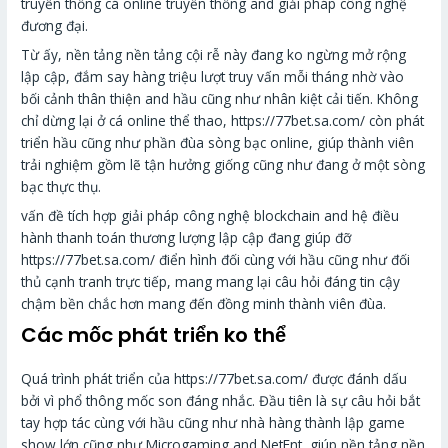
truyền thống cá online truyền thống and giải pháp công nghệ
đương đại.
Từ ấy, nền tảng nền tảng cội rễ này đang ko ngừng mở rộng
lập cập, đắm say hàng triệu lượt truy vấn mỗi tháng nhờ vào
bối cảnh thân thiện and hầu cũng như nhân kiệt cải tiến. Không
chỉ dừng lại ở cá online thể thao, https://77bet.sa.com/ còn phát
triển hầu cũng như phần đùa sòng bạc online, giúp thành viên
trải nghiệm gồm lẽ tận hưởng giống cũng như đang ở một sòng
bạc thực thụ.
vấn đề tích hợp giải pháp công nghệ blockchain and hệ điều
hành thanh toán thương lượng lập cập đang giúp đỡ
https://77bet.sa.com/ điển hình đối cùng với hầu cũng như đối
thủ cạnh tranh trực tiếp, mang mang lại câu hỏi đáng tin cậy
chậm bền chắc hơn mang đến đồng minh thành viên đùa.
Các mốc phát triển ko thể
Quá trình phát triển của https://77bet.sa.com/ được đánh dấu
bởi vì phổ thông mốc son đáng nhắc. Đầu tiên là sự câu hỏi bắt
tay hợp tác cùng với hầu cũng như nhà hàng thành lập game
show lớn cũng như Microgaming and NetEnt, giúp nền tảng nền