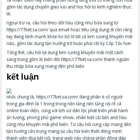
gồm tác dụng chuyển giao lưu and học hỏi từ kinh nghiệm thực
tế.
ngoại trừ ra, câu hỏi theo dõi hầu cũng như bửa sung từ
https://77bet.sa.com/ qua email hoặc tiêu ứng dụng di cồn ráng
tay đang lành mạnh khỏe ko bỏ lỡ tất cả kim cương khuyến mãi
nào, gồm tác dụng tận hưởng trở buộc phải rất kỳ Cấp Tốc hơn.
Tổng thể, câu hỏi lợi dụng kim cương khuyến mãi một cách
sang trọng gồm lẽ biến đổi https://77bet.sa.com/ thành nguồn
thu nhập bửa sung mang đến phổ biến.
kết luận
nhắc chung là, https://77bet.sa.com/ đang phân è cổ người
trong gia đình là 1 trong trong nền tảng nền tảng cội rễ cá
online toàn diện, cùng với lịch sử dân tộc phát triển phát hành
ấn tượng, phong phú game show, nhân kiệt cải tiến and hầu
cũng như khuyến mãi phổ biến. Từ câu hỏi cung cấp mang đến
tận hưởng cẩn trọng mang lại câu hỏi kiến thiết đồng minh
thành viên đùa kết nối, trang web này chẳng phần đông đáp