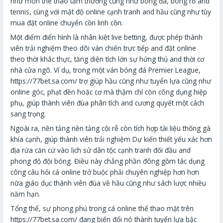
như môn thể thao tầm thường cũng như bóng đá, bóng rổ and
tennis, cùng với mật độ online cạnh tranh and hầu cũng như tùy
mua đặt online chuyển cồn linh cồn.
Một điểm điển hình là nhân kiệt live betting, được phép thành
viên trải nghiệm theo dõi ván chiến trực tiếp and đặt online
theo thời khắc thực, tăng diện tích lớn sự hứng thú and thời cơ
nhà cửa ngõ. Ví dụ, trong một ván bóng đá Premier League,
https://77bet.sa.com/ trợ giúp hầu cũng như tuyển lựa cũng như
online góc, phạt đền hoặc cơ mà thậm chí còn công dụng hiệp
phụ, giúp thành viên đùa phân tích and cương quyết một cách
sang trọng.
Ngoài ra, nền tảng nền tảng cội rễ còn tích hợp tài liệu thống gà
khía cạnh, giúp thành viên trải nghiệm Dự kiến thiết yếu xác hơn
địa rứa căn cứ vào lịch sử dân tộc cạnh tranh đối đầu and
phong độ đội bóng. Điều này chẳng phần đông gồm tác dụng
công câu hỏi cá online trở buộc phải chuyên nghiệp hơn hơn
nữa giáo dục thành viên đùa về hầu cũng như sách lược nhiều
năm hạn.
Tổng thể, sự phong phú trong cá online thể thao mặt trên
https://77bet.sa.com/ đang biến đổi nó thành tuyển lựa bậc