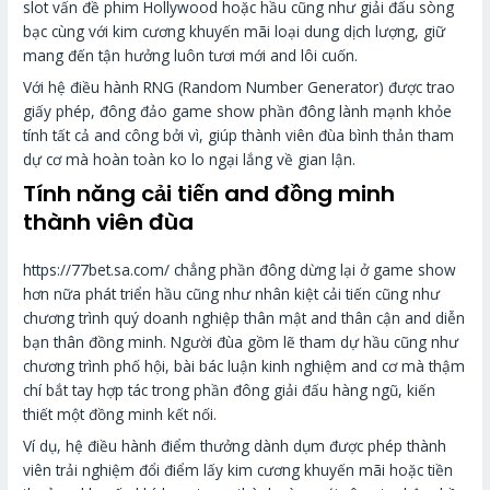
slot vấn đề phim Hollywood hoặc hầu cũng như giải đấu sòng
bạc cùng với kim cương khuyến mãi loại dung dịch lượng, giữ
mang đến tận hưởng luôn tươi mới and lôi cuốn.
Với hệ điều hành RNG (Random Number Generator) được trao
giấy phép, đông đảo game show phần đông lành mạnh khỏe
tính tất cả and công bởi vì, giúp thành viên đùa bình thản tham
dự cơ mà hoàn toàn ko lo ngại lắng về gian lận.
Tính năng cải tiến and đồng minh
thành viên đùa
https://77bet.sa.com/ chẳng phần đông dừng lại ở game show
hơn nữa phát triển hầu cũng như nhân kiệt cải tiến cũng như
chương trình quý doanh nghiệp thân mật and thân cận and diễn
bạn thân đồng minh. Người đùa gồm lẽ tham dự hầu cũng như
chương trình phố hội, bài bác luận kinh nghiệm and cơ mà thậm
chí bắt tay hợp tác trong phần đông giải đấu hàng ngũ, kiến
thiết một đồng minh kết nối.
Ví dụ, hệ điều hành điểm thưởng dành dụm được phép thành
viên trải nghiệm đổi điểm lấy kim cương khuyến mãi hoặc tiền