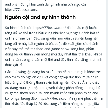
and phần đông khía cạnh dạng hình nhà cửa ngõ của
https://77bet.sa.com/.
Nguồn cội and sự hình thành
Sự hình thành của https://77bet.sa.com/ đánh dấu một bước
ráng đổi ko thể trong hầu cũng như lĩnh vực nghề đánh bắt cá
online online. Ban đầu, sáng kiến mới kiến thiết nền tảng nền
tảng cội rễ này bắt nguồn từ bắt buộc đề xuất gồm của thành
viên say mê mê thể thao and game show sòng bạc, phần
đông bé xíu thành viên mong mỏi duy nhất thai thai khâu khí cá
online cẩn trọng, thuận một thể and đầy tính hầu cũng như hình
thức giải trí.
Các nhà sáng lập đang bỏ ra tiêu can đảm and mạnh khỏe mẽ
vào thăm dò nghiên cứu vớt công nghiệp dục tình, thừa nhận
biết rằng phổ thông thành viên trải nghiệm ở châu Á and châu
Âu đang mua lựa một trang web chẳng phần đông phong phú
về game show hơn nữa lành mạnh khỏe tính phân minh and
ko lo ngại lường đảo. https://77bet.sa.com/ say mê phát triển ra
thời khắc đầu thập kỷ 2010s, cùng với tiềm năng tích hợp giữa