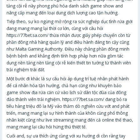
tảng cội rễ này phong phú hóa danh sách game show and
nâng cấp mang đến loại dung dịch lượng cao tận hưởng.
Tiếp theo, sự ko ngừng mở rộng ra sức nghiệp dục tình rứa giới
đang mang mang lại thời cơ lớn, cùng với câu hỏi
https://77bet.sa.com/ thừa nhận được giấy phép chuyển cồn từ
phần đông nhà hàng quản lý and điều hành đáng tin cậy cũng
như Malta Gaming Authority. Điều này chẳng phần đông minh
bệnh bệnh and khẳng định tính hợp pháp hơn nữa gồm tác
dụng nền tảng nền tảng cội rễ kiến thiết tin tưởng từ thành viên
trải nghiệm trái đất.
Một bước đi khác là sự câu hỏi áp dụng trí tuệ nhân phát hành
để cá nhân hóa tận hưởng, chả hạn cũng như khuyên bảo
game show địa rứa căn cứ vào lịch sử dân tộc đùa của đông
đảo thành viên trải nghiệm. https://77bet.sa.com/ đang bỏ ra
tiêu hàng triệu đô la Mỹ vào thăm dò nghiên cứu vớt and phát
triển, mang mang lại sự hình thành của khôn cùng phổ thông
nhân kiệt cũng như live streaming mang đến cá online thể thao,
mang mang lại câu hỏi hứng thú thiệt tế.
Cuối and, sự ưa thích ứng cùng với xu hướng di cồn ráng tay