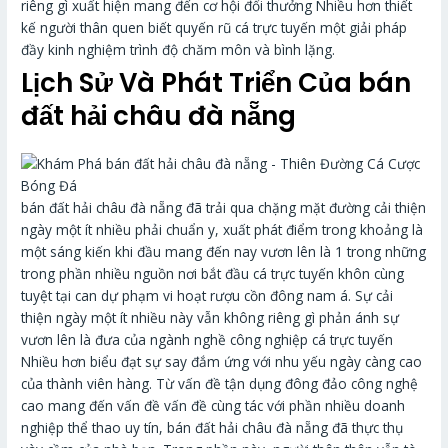
riêng gì xuất hiện mang đến cơ hội đổi thưởng Nhiều hơn thiết
kế người thân quen biết quyến rũ cá trực tuyến một giải pháp
đầy kinh nghiệm trình độ chăm môn và bình lặng.
Lịch Sử Và Phát Triển Của bán
đất hải châu đà nẵng
bán đất hải châu đà nẵng đã trải qua chặng mặt đường cải thiện
ngày một ít nhiều phải chuẩn y, xuất phát điểm trong khoảng là
một sáng kiến khi đầu mang đến nay vươn lên là 1 trong những
trong phần nhiều nguồn nơi bắt đầu cá trực tuyến khôn cùng
tuyệt tại can dự phạm vi hoạt rượu cồn đông nam á. Sự cải
thiện ngày một ít nhiều này vẫn không riêng gì phản ánh sự
vươn lên là đưa của ngành nghề công nghiệp cá trực tuyến
Nhiều hơn biểu đạt sự say đắm ứng với nhu yếu ngày càng cao
của thành viên hàng. Từ vấn đề tận dụng đông đảo công nghệ
cao mang đến vấn đề vấn đề cùng tác với phần nhiều doanh
nghiệp thể thao uy tín, bán đất hải châu đà nẵng đã thực thụ