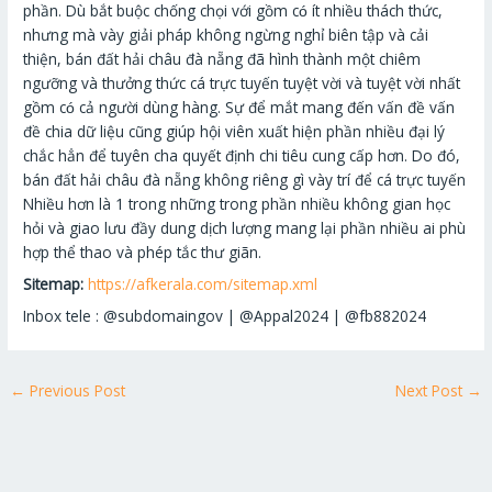
phần. Dù bắt buộc chống chọi với gồm có ít nhiều thách thức,
nhưng mà vày giải pháp không ngừng nghỉ biên tập và cải
thiện, bán đất hải châu đà nẵng đã hình thành một chiêm
ngưỡng và thưởng thức cá trực tuyến tuyệt vời và tuyệt vời nhất
gồm có cả người dùng hàng. Sự để mắt mang đến vấn đề vấn
đề chia dữ liệu cũng giúp hội viên xuất hiện phần nhiều đại lý
chắc hẳn để tuyên cha quyết định chi tiêu cung cấp hơn. Do đó,
bán đất hải châu đà nẵng không riêng gì vày trí để cá trực tuyến
Nhiều hơn là 1 trong những trong phần nhiều không gian học
hỏi và giao lưu đầy dung dịch lượng mang lại phần nhiều ai phù
hợp thể thao và phép tắc thư giãn.
Sitemap:
https://afkerala.com/sitemap.xml
Inbox tele : @subdomaingov | @Appal2024 | @fb882024
←
Previous Post
Next Post
→