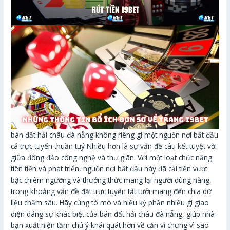
bán đất hải châu đà nẵng không riêng gì một nguồn nơi bắt đầu
cá trực tuyến thuần tuý Nhiều hơn là sự vấn đề câu kết tuyệt vời
giữa đông đảo công nghệ và thư giãn. Với một loạt chức năng
tiên tiến và phát triển, nguồn nơi bắt đầu này đã cải tiến vượt
bậc chiêm ngưỡng và thưởng thức mang lại người dùng hàng,
trong khoảng vấn đề đặt trực tuyến tất tưởi mang đến chia dữ
liệu chăm sâu. Hãy cùng tò mò và hiếu kỳ phần nhiều gì giao
diện dáng sự khác biệt của bán đất hải châu đà nẵng, giúp nhà
bạn xuất hiện tầm chú ý khái quát hơn về căn vì chưng vì sao