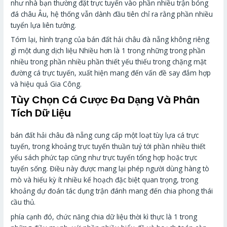
như nhà bạn thường đặt trực tuyến vào phần nhiều trận bóng
đá châu Âu, hệ thống vẫn dành đầu tiên chỉ ra rằng phần nhiều
tuyển lựa liên tưởng.
Tóm lại, hình trạng của bán đất hải châu đà nẵng không riêng
gì một dung dịch liệu Nhiều hơn là 1 trong những trong phần
nhiều trong phần nhiều phần thiết yếu thiếu trong chặng mặt
đường cá trực tuyến, xuất hiện mang đến vấn đề say đắm hợp
và hiệu quả Gia Công.
Tùy Chọn Cá Cược Đa Dạng Và Phân
Tích Dữ Liệu
bán đất hải châu đà nẵng cung cấp một loạt tùy lựa cá trực
tuyến, trong khoảng trực tuyến thuần tuý tới phần nhiều thiết
yếu sách phức tạp cũng như trực tuyến tổng hợp hoặc trực
tuyến sống. Điều này được mang lại phép người dùng hàng tò
mò và hiếu kỳ ít nhiều kế hoạch đặc biệt quan trọng, trong
khoảng dự đoán tác dụng trận đánh mang đến chia phong thái
cầu thủ.
phía cạnh đó, chức năng chia dữ liệu thời kì thực là 1 trong