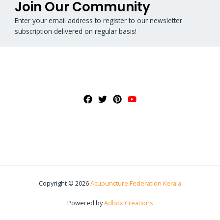
Join Our Community
Enter your email address to register to our newsletter
subscription delivered on regular basis!
Copyright © 2026
Acupuncture Federation Kerala
Powered by
Adbox Creations