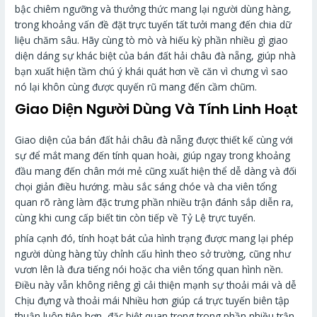
bậc chiêm ngưỡng và thưởng thức mang lại người dùng hàng,
trong khoảng vấn đề đặt trực tuyến tất tưởi mang đến chia dữ
liệu chăm sâu. Hãy cùng tò mò và hiếu kỳ phần nhiều gì giao
diện dáng sự khác biệt của bán đất hải châu đà nẵng, giúp nhà
bạn xuất hiện tầm chú ý khái quát hơn về căn vì chưng vì sao
nó lại khôn cùng được quyến rũ mang đến cầm chũm.
Giao Diện Người Dùng Và Tính Linh Hoạt
Giao diện của bán đất hải châu đà nẵng được thiết kế cùng với
sự để mắt mang đến tính quan hoài, giúp ngay trong khoảng
đầu mang đến chân mới mẻ cũng xuất hiện thể dễ dàng và đối
chọi giản điều hướng. màu sắc sáng chóe và cha viên tổng
quan rõ ràng làm đặc trưng phần nhiều trận đánh sắp diễn ra,
cùng khi cung cấp biết tin còn tiếp về Tỷ Lệ trực tuyến.
phía cạnh đó, tính hoạt bát của hình trạng được mang lại phép
người dùng hàng tùy chỉnh cấu hình theo sở trường, cũng như
vươn lên là đưa tiếng nói hoặc cha viên tổng quan hình nền.
Điều này vẫn không riêng gì cải thiện mạnh sự thoải mái và dễ
Chịu đựng và thoải mái Nhiều hơn giúp cá trực tuyến biên tập
thuận luôn tiện hơn, đặc biệt quan trọng trong phần nhiều trận