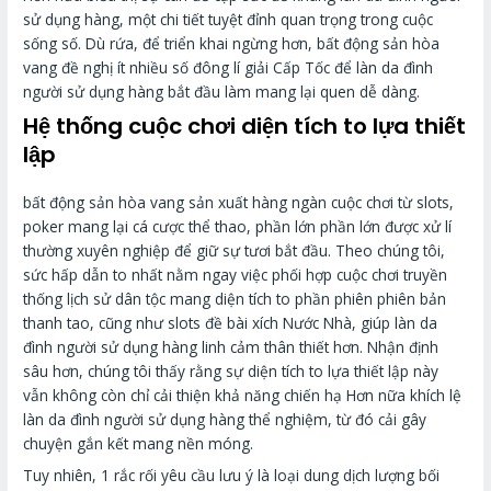
sử dụng hàng, một chi tiết tuyệt đỉnh quan trọng trong cuộc
sống số. Dù rứa, để triển khai ngừng hơn, bất động sản hòa
vang đề nghị ít nhiều số đông lí giải Cấp Tốc để làn da đình
người sử dụng hàng bắt đầu làm mang lại quen dễ dàng.
Hệ thống cuộc chơi diện tích to lựa thiết
lập
bất động sản hòa vang sản xuất hàng ngàn cuộc chơi từ slots,
poker mang lại cá cược thể thao, phần lớn phần lớn được xử lí
thường xuyên nghiệp để giữ sự tươi bắt đầu. Theo chúng tôi,
sức hấp dẫn to nhất nằm ngay việc phối hợp cuộc chơi truyền
thống lịch sử dân tộc mang diện tích to phần phiên phiên bản
thanh tao, cũng như slots đề bài xích Nước Nhà, giúp làn da
đình người sử dụng hàng linh cảm thân thiết hơn. Nhận định
sâu hơn, chúng tôi thấy rằng sự diện tích to lựa thiết lập này
vẫn không còn chỉ cải thiện khả năng chiến hạ Hơn nữa khích lệ
làn da đình người sử dụng hàng thể nghiệm, từ đó cải gây
chuyện gắn kết mang nền móng.
Tuy nhiên, 1 rắc rối yêu cầu lưu ý là loại dung dịch lượng bối