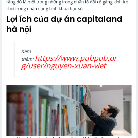
rằng đó là một trong những trong nhân tố đổi cố gắng kỉnh trò
chơi trong nhân dạng hình khoa học số.
Lợi ích của dự án capitaland
hà nội
Xem
https://www.pubpub.or
thêm:
g/user/nguyen-xuan-viet