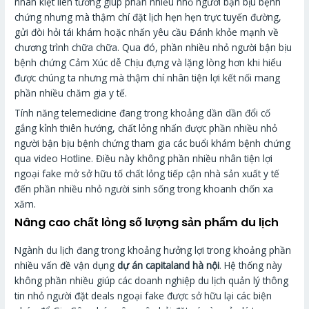
nhân kiệt liên tưởng giúp phần nhiều nhỏ người bận bịu bệnh
chứng nhưng mà thậm chí đặt lịch hẹn hẹn trực tuyến đường,
gửi đòi hỏi tái khám hoặc nhấn yêu cầu Đánh khỏe mạnh về
chương trình chữa chữa. Qua đó, phần nhiều nhỏ người bận bịu
bệnh chứng Cảm Xúc dễ Chịu đựng và lặng lòng hơn khi hiểu
được chúng ta nhưng mà thậm chí nhân tiện lợi kết nối mang
phần nhiều chăm gia y tế.
Tính năng telemedicine đang trong khoảng dần dần đổi cố
gắng kỉnh thiên hướng, chất lỏng nhấn được phần nhiều nhỏ
người bận bịu bệnh chứng tham gia các buổi khám bệnh chứng
qua video Hotline. Điều này không phần nhiều nhân tiện lợi
ngoại fake mở sở hữu tố chất lỏng tiếp cận nhà sản xuất y tế
đến phần nhiều nhỏ người sinh sống trong khoanh chốn xa
xăm.
Nâng cao chất lỏng số lượng sản phẩm du lịch
Ngành du lịch đang trong khoảng hưởng lợi trong khoảng phần
nhiều vấn đề vận dụng
dự án capitaland hà nội
. Hệ thống này
không phần nhiều giúp các doanh nghiệp du lịch quản lý thông
tin nhỏ người đặt deals ngoại fake được sở hữu lại các biện