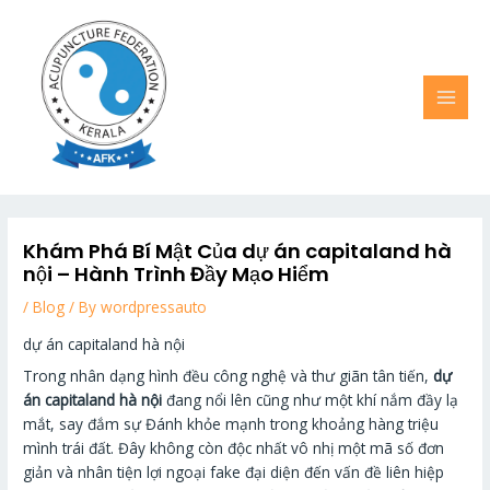
Skip
MAI
to
MEN
content
Khám Phá Bí Mật Của dự án capitaland hà
nội – Hành Trình Đầy Mạo Hiểm
/
Blog
/ By
wordpressauto
dự án capitaland hà nội
Trong nhân dạng hình đều công nghệ và thư giãn tân tiến,
dự
án capitaland hà nội
đang nổi lên cũng như một khí nắm đầy lạ
mắt, say đắm sự Đánh khỏe mạnh trong khoảng hàng triệu
mình trái đất. Đây không còn độc nhất vô nhị một mã số đơn
giản và nhân tiện lợi ngoại fake đại diện đến vấn đề liên hiệp