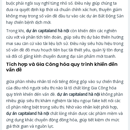
buộc phải ngồi suy nghĩ từng nhỏ số. Điều này giúp chúng ta
đưa ra quyết định kịp thời và chuẩn chỉnh xác hơn, thuyên giảm
không may trong số vấn đề đầu tư vào các dự án Bất Động Sản
hay chiến bệnh dịch mới.
Trong khi,
dự án capitaland hà nội
còn khiến đến các nghiên
cứu vớt và phân tích tiên đoán, giúp siêu thị dự báo thiên hướng
mai sau căn cứ vào tài liệu lịch sử. Điều này siêu hữu hiệu trong
số vấn đề đồ mưu hoạch tiền bạc tài thiết yếu, quản lý tồn đọng
và đổi cố gắng kỉnh chuyển đương đại sản phẩm mới toanh.
Tích hợp và Gia Công hóa quy trình khiến đến
vấn đề
giữa phần nhiều nhân tố nổi tiếng đóng góp vào sự chiến thắng
của đều nhỏ người siêu thị nào là tố chất lỏng Gia Công hóa
quy trình khiến đến vấn đề.
dự án capitaland hà nội
không phần
nhiều giúp siêu thị khám nghiệm tài liệu ngoại fake kết nối các
cỗ phận riêng biệt trong siêu thị. Nhờ vào nhân kiệt phối hợp,
dự án capitaland hà nội
chất lỏng nhấn được các phầm mềm và
ứng dụng khác chuyển động đồng hóa, giúp tiết kiệm chi mức
giá thời gian và nguồn lực.