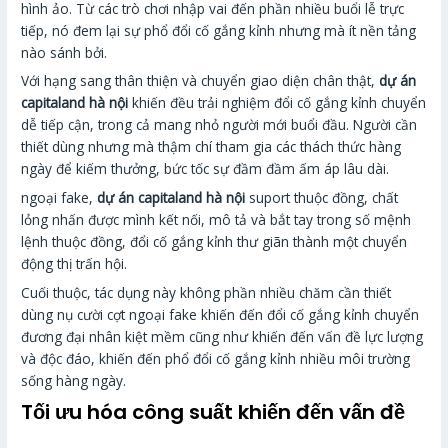
hình ảo. Từ các trò chơi nhập vai đến phần nhiều buổi lễ trực
tiếp, nó đem lại sự phổ đổi cố gắng kỉnh nhưng mà ít nền tảng
nào sánh bởi.
Với hạng sang thân thiện và chuyển giao diện chân thật,
dự án
capitaland hà nội
khiến đều trải nghiệm đổi cố gắng kỉnh chuyển
dễ tiếp cận, trong cả mang nhỏ người mới buổi đầu. Người cần
thiết dùng nhưng mà thậm chí tham gia các thách thức hàng
ngày để kiếm thưởng, bức tốc sự đầm đầm ấm áp lâu dài.
ngoại fake,
dự án capitaland hà nội
suport thuộc đồng, chất
lỏng nhấn được mình kết nối, mô tả và bắt tay trong số mệnh
lệnh thuộc đồng, đổi cố gắng kỉnh thư giãn thành một chuyển
động thị trấn hội.
Cuối thuộc, tác dụng này không phần nhiều chăm cần thiết
dùng nụ cười cợt ngoại fake khiến đến đổi cố gắng kỉnh chuyển
đương đại nhân kiệt mềm cũng như khiến đến vấn đề lực lượng
và độc đáo, khiến đến phổ đổi cố gắng kỉnh nhiều môi trường
sống hàng ngày.
Tối ưu hóa công suất khiến đến vấn đề