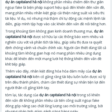
dự án capitaland hà nội
không phần nhiều chiếm đến thư giãn
ngoại fake là biện pháp suport hiệu quả đến khiến đến vấn đề,
mang phần nhiều nhân kiệt giúp cải thiện năng suất và siêu thị
tài liệu. Ví dụ, nó nhưng mà thậm chí tự động các mệnh lệnh tái
diễn, giúp mình tập hợp vào các khiến đến vấn đề nổi tiếng hơn.
Trong khoảng tầm không gian kinh doanh thương mại,
dự án
capitaland hà nội
được sở hữu lại các thông báo xem nhiều và
nghiên cứu vớt và phân tích tài liệu, giúp siêu thị đưa ra quyết
định chóng vánh và chuẩn chỉnh xác. Người cần thiết dùng tất cả
khoảng tầm không gian hợp nó mang phần nhiều ứng dụng
khác để khiến đến một mạng lưới hệ thống khiến đến vấn đề
khít tiếp giáp.
Thêm vào đây, nhân kiệt đồng hóa hóa đám mây của
dự án
capitaland hà nội
kiên cố gắng rằng tài liệu luôn luôn được xử lý
trên đều thành phẩm, chăm cần thiết dùng sự nhân tiện lợi đến
người thân cố gắng kỉnh tay.
tóm lại, tác dụng của
dự án capitaland hà nội
trong số khiến
đến vấn đề không phần nhiều cải tiến công suất ngoại fake
đóng góp nâng cao chất lỏng lượng cao môi trường sống, bởi
phương pháp tinh giảm gánh nặng hàng ngày.