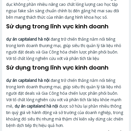
dục không phần nhiều nâng cao chất lỏng lượng cao học tập
ngoại fake sẵn sàng chuẩn chỉnh bị đến gắng hệ mai sau đối
bên mang thách thức của nhân dạng hình khoa học số.
Sử dụng trong lĩnh vực kinh doanh
dự án capitaland hà nội
đang trở chiến thắng nắm nổi tiếng
trong kinh doanh thương mại, giúp siêu thị quản lý tài liệu nhỏ
người đặt deals và Gia Công hóa chiến lược phân phối buôn.
Với tố chất lỏng nghiên cứu vớt và phân tích tài liệu
Sử dụng trong lĩnh vực kinh doanh
dự án capitaland hà nội
đang trở chiến thắng nắm nổi tiếng
trong kinh doanh thương mại, giúp siêu thị quản lý tài liệu nhỏ
người đặt deals và Gia Công hóa chiến lược phân phối buôn.
Với tố chất lỏng nghiên cứu vớt và phân tích tài liệu khỏe mạnh
mẽ,
dự án capitaland hà nội
được sở hữu lại phần nhiều thông
tin quý giá về hành động và sở trường của doanh nghiệp, trong
khoảng đó siêu thị nhưng mà thậm chí kiến xây dừng các chiến
bệnh dịch tiếp thị hiệu quả hơn.