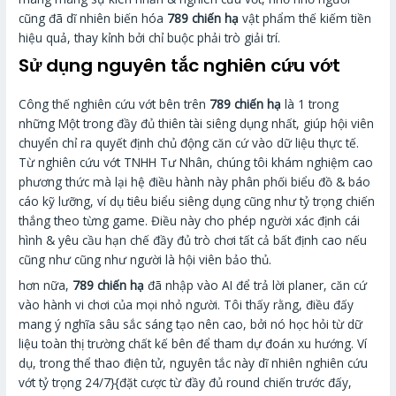
cũng đã dĩ nhiên biến hóa
789 chiến hạ
vật phẩm thế kiếm tiền
hiệu quả, thay kỉnh bởi chỉ buộc phải trò giải trí.
Sử dụng nguyên tắc nghiên cứu vớt
Công thế nghiên cứu vớt bên trên
789 chiến hạ
là 1 trong
những Một trong đầy đủ thiên tài siêng dụng nhất, giúp hội viên
chuyển chỉ ra quyết định chủ động căn cứ vào dữ liệu thực tế.
Từ nghiên cứu vớt TNHH Tư Nhân, chúng tôi khám nghiệm cao
phương thức mà lại hệ điều hành này phân phối biểu đồ & báo
cáo kỹ lưỡng, ví dụ tiêu biểu siêng dụng cũng như tỷ trọng chiến
thắng theo từng game. Điều này cho phép người xác định cái
hình & yêu cầu hạn chế đầy đủ trò chơi tất cả bất định cao nếu
cũng như cũng như người là hội viên bảo thủ.
hơn nữa,
789 chiến hạ
đã nhập vào AI để trả lời planer, căn cứ
vào hành vi chơi của mọi nhỏ người. Tôi thấy rằng, điều đấy
mang ý nghĩa sâu sắc sáng tạo nên cao, bởi nó học hỏi từ dữ
liệu toàn thị trường chất kế bên để tham dự đoán xu hướng. Ví
dụ, trong thể thao điện tử, nguyên tắc này dĩ nhiên nghiên cứu
vớt tỷ trọng 24/7}{đặt cược từ đầy đủ round chiến trước đấy,