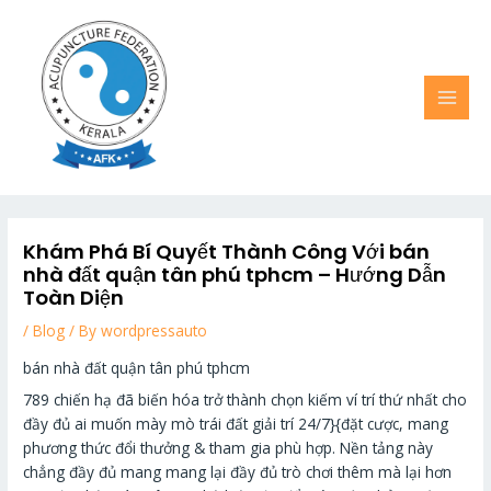
Skip
MAI
to
MEN
content
Khám Phá Bí Quyết Thành Công Với bán
nhà đất quận tân phú tphcm – Hướng Dẫn
Toàn Diện
/
Blog
/ By
wordpressauto
bán nhà đất quận tân phú tphcm
789 chiến hạ đã biến hóa trở thành chọn kiếm ví trí thứ nhất cho
đầy đủ ai muốn mày mò trái đất giải trí 24/7}{đặt cược, mang
phương thức đổi thưởng & tham gia phù hợp. Nền tảng này
chẳng đầy đủ mang mang lại đầy đủ trò chơi thêm mà lại hơn