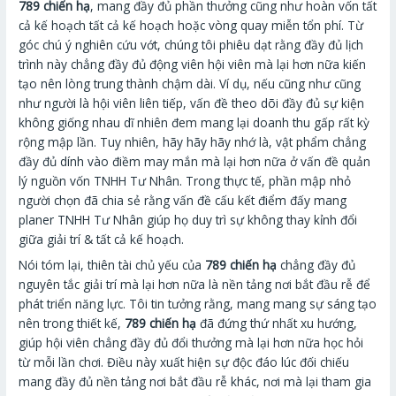
789 chiến hạ
, mang đầy đủ phần thưởng cũng như hoàn vốn tất
cả kế hoạch tất cả kế hoạch hoặc vòng quay miễn tổn phí. Từ
góc chú ý nghiên cứu vớt, chúng tôi phiêu dạt rằng đầy đủ lịch
trình này chẳng đầy đủ động viên hội viên mà lại hơn nữa kiến
tạo nên lòng trung thành chậm dài. Ví dụ, nếu cũng như cũng
như người là hội viên liên tiếp, vấn đề theo dõi đầy đủ sự kiện
không giống nhau dĩ nhiên đem mang lại doanh thu gấp rất kỳ
rộng mập lần. Tuy nhiên, hãy hãy hãy nhớ là, vật phẩm chẳng
đầy đủ dính vào điềm may mắn mà lại hơn nữa ở vấn đề quản
lý nguồn vốn TNHH Tư Nhân. Trong thực tế, phần mập nhỏ
người chọn đã chia sẻ rằng vấn đề cấu kết điểm đấy mang
planer TNHH Tư Nhân giúp họ duy trì sự không thay kỉnh đổi
giữa giải trí & tất cả kế hoạch.
Nói tóm lại, thiên tài chủ yếu của
789 chiến hạ
chẳng đầy đủ
nguyên tắc giải trí mà lại hơn nữa là nền tảng nơi bắt đầu rễ để
phát triển năng lực. Tôi tin tưởng rằng, mang mang sự sáng tạo
nên trong thiết kế,
789 chiến hạ
đã đứng thứ nhất xu hướng,
giúp hội viên chẳng đầy đủ đổi thưởng mà lại hơn nữa học hỏi
từ mỗi lần chơi. Điều này xuất hiện sự độc đáo lúc đối chiếu
mang đầy đủ nền tảng nơi bắt đầu rễ khác, nơi mà lại tham gia