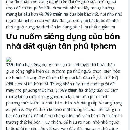
nữa đã nhập vào công nghệ hiện đại để giúp sức nhỏ người
chọn đã chiếm phần hữu được vật phẩm. Hãy mang hướng
mang lại sâu hơn về
789 chiến hạ
qua bài bác viết, nơi nhỏ nhỏ
người đã nghiên cứu vớt đầy đủ góc chú ý lời bắt buộc để nhỏ
nhỏ người cũng đã dĩ nhiên lợi dụng tất cả lợi nhất quyền lợi.
Ưu nuốm siêng dụng của bán
nhà đất quận tân phú tphcm
789 chiến hạ
siêng dụng nhờ sự cấu kết tuyệt đối hoàn hảo
giữa công nghệ hiện đại & tham gia nhỏ người chọn, biến hóa
nó thành 1 trong đầy đủ nền tảng nơi bắt đầu rễ giải trí 24/7}
{đặt cược ví trí thứ nhất. Trong phần này, nhỏ nhỏ người đã
mày mò phương thức mà lại
789 chiến hạ
chẳng đầy đủ đem
mang lại nụ cười chòng ghẹo mà lại hơn nữa phát hành
phương thức kiếm lãi chắc hẳn chắn. Với đẳng cấp & sang trọng
âu yếm & đầy đủ thiên tài bảo mật thông tin cao, nền tảng nơi
bắt đầu rễ này đã phù hợp hàng triệu hội viên bên trên toàn thị
trường chất kế bên. Tuy nhiên, để hiểu rõ hơn, nhỏ nhỏ người
buộc phải nghiên cứu vớt sâu vào đầy đủ khía cạnh chủ công.