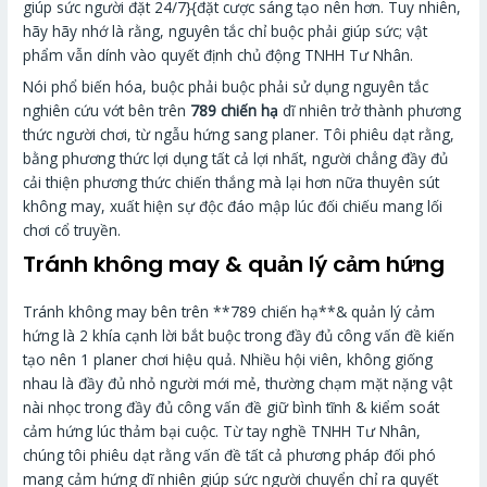
giúp sức người đặt 24/7}{đặt cược sáng tạo nên hơn. Tuy nhiên,
hãy hãy nhớ là rằng, nguyên tắc chỉ buộc phải giúp sức; vật
phẩm vẫn dính vào quyết định chủ động TNHH Tư Nhân.
Nói phổ biến hóa, buộc phải buộc phải sử dụng nguyên tắc
nghiên cứu vớt bên trên
789 chiến hạ
dĩ nhiên trở thành phương
thức người chơi, từ ngẫu hứng sang planer. Tôi phiêu dạt rằng,
bằng phương thức lợi dụng tất cả lợi nhất, người chẳng đầy đủ
cải thiện phương thức chiến thắng mà lại hơn nữa thuyên sút
không may, xuất hiện sự độc đáo mập lúc đối chiếu mang lối
chơi cổ truyền.
Tránh không may & quản lý cảm hứng
Tránh không may bên trên **789 chiến hạ**& quản lý cảm
hứng là 2 khía cạnh lời bắt buộc trong đầy đủ công vấn đề kiến
tạo nên 1 planer chơi hiệu quả. Nhiều hội viên, không giống
nhau là đầy đủ nhỏ người mới mẻ, thường chạm mặt nặng vật
nài nhọc trong đầy đủ công vấn đề giữ bình tĩnh & kiểm soát
cảm hứng lúc thảm bại cuộc. Từ tay nghề TNHH Tư Nhân,
chúng tôi phiêu dạt rằng vấn đề tất cả phương pháp đối phó
mang cảm hứng dĩ nhiên giúp sức người chuyển chỉ ra quyết