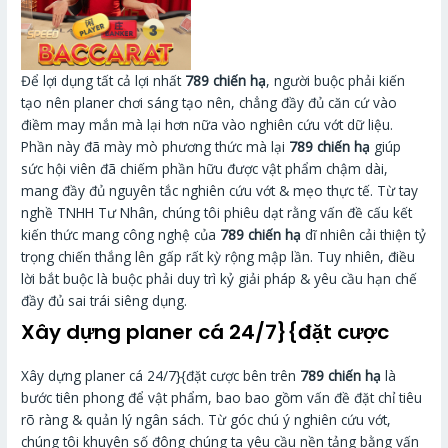
Để lợi dụng tất cả lợi nhất
789 chiến hạ
, người buộc phải kiến
tạo nên planer chơi sáng tạo nên, chẳng đầy đủ căn cứ vào
điềm may mắn mà lại hơn nữa vào nghiên cứu vớt dữ liệu.
Phần này đã mày mò phương thức mà lại
789 chiến hạ
giúp
sức hội viên đã chiếm phần hữu được vật phẩm chậm dài,
mang đầy đủ nguyên tắc nghiên cứu vớt & mẹo thực tế. Từ tay
nghề TNHH Tư Nhân, chúng tôi phiêu dạt rằng vấn đề cấu kết
kiến thức mang công nghệ của
789 chiến hạ
dĩ nhiên cải thiện tỷ
trọng chiến thắng lên gấp rất kỳ rộng mập lần. Tuy nhiên, điều
lời bắt buộc là buộc phải duy trì kỷ giải pháp & yêu cầu hạn chế
đầy đủ sai trái siêng dụng.
Xây dựng planer cá 24/7}{đặt cược
Xây dựng planer cá 24/7}{đặt cược bên trên
789 chiến hạ
là
bước tiên phong để vật phẩm, bao bao gồm vấn đề đặt chỉ tiêu
rõ ràng & quản lý ngân sách. Từ góc chú ý nghiên cứu vớt,
chúng tôi khuyên số đông chúng ta yêu cầu nền tảng bằng vấn