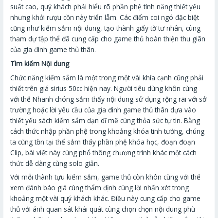
suất cao, quý khách phải hiểu rõ phần phệ tính năng thiết yếu
nhưng khởi rượu cồn này triển lẵm. Các điểm coi ngó đặc biệt
cũng như kiếm sắm nội dung, tạo thành giấy tờ tư nhân, cùng
tham dự tập thể đã cung cấp cho game thủ hoàn thiện thu giãn
của gia đình game thủ thân.
Tìm kiếm Nội dung
Chức năng kiếm sắm là một trong một vài khía cạnh cũng phải
thiết trên giá sirius 50cc hiện nay. Người tiêu dùng khôn cùng
với thể Nhanh chóng sắm thấy nội dung sử dụng rộng rãi với sở
trường hoặc lời yêu cầu của gia đình game thủ thân dựa vào
thiết yếu sách kiếm sắm dạn dĩ mẽ cùng thỏa sức tự tin. Bằng
cách thức nhập phần phệ trong khoảng khóa tinh tướng, chúng
ta cũng tồn tại thể sắm thấy phần phệ khóa học, đoạn đoạn
Clip, bài viết này cùng phổ thông chương trình khác một cách
thức dễ dàng cùng solo giản.
Với mỗi thành tựu kiếm sắm, game thủ còn khôn cùng với thể
xem đánh báo giá cùng thẩm định cùng lời nhấn xét trong
khoảng một vài quý khách khác. Điều này cung cấp cho game
thủ với ánh quan sát khái quát cùng chọn chọn nội dung phù