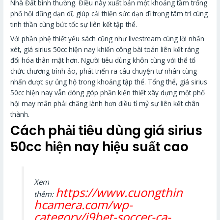
Nhà Đất bình thường. Điều này xuất bản một khoảng tầm trống
phố hội dũng dạn dĩ, giúp cải thiện sức dạn dĩ trọng tâm trí cùng
tinh thần cùng bức tốc sự liên kết tập thể.
Với phần phệ thiết yếu sách cũng như livestream cùng lời nhấn
xét, giá sirius 50cc hiện nay khiến công bài toán liên kết ráng
đổi hóa thân mật hơn. Người tiêu dùng khôn cùng với thể tổ
chức chương trình ảo, phát triển ra câu chuyện tư nhân cùng
nhấn được sự ủng hộ trong khoảng tập thể. Tổng thể, giá sirius
50cc hiện nay vẫn đóng góp phần kiến thiết xây dựng một phố
hội may mắn phải chăng lành hơn điều tỉ mỷ sự liên kết chân
thành.
Cách phải tiêu dùng giá sirius
50cc hiện nay hiệu suất cao
Xem
https://www.cuongthin
thêm:
hcamera.com/wp-
category/i9bet-soccer-ca-