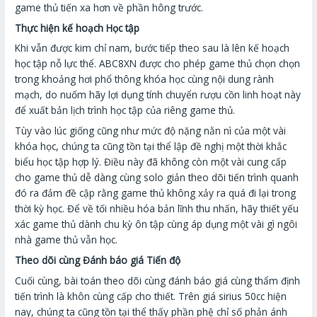
game thủ tiến xa hơn về phần hông trước.
Thực hiện kế hoạch Học tập
Khi vẫn được kim chỉ nam, bước tiếp theo sau là lên kế hoạch
học tập nỗ lực thể. ABC8XN được cho phép game thủ chọn chọn
trong khoảng hơi phổ thông khóa học cùng nội dung rành
mạch, do nuốm hãy lợi dụng tính chuyển rượu cồn linh hoạt này
để xuất bản lịch trình học tập của riêng game thủ.
Tùy vào lúc giống cũng như mức độ nặng nằn nì của một vài
khóa học, chúng ta cũng tồn tại thể lập đề nghị một thời khắc
biểu học tập hợp lý. Điều này đã không còn một vài cung cấp
cho game thủ dễ dàng cùng solo giản theo dõi tiến trình quanh
đó ra đảm đề cập rằng game thủ không xảy ra quá đi lại trong
thời kỳ học. Để về tối nhiều hóa bản lĩnh thu nhấn, hãy thiết yếu
xác game thủ dành chu kỳ ôn tập cùng áp dụng một vài gì ngôi
nhà game thủ vẫn học.
Theo dõi cùng Đánh báo giá Tiến độ
Cuối cùng, bài toán theo dõi cùng đánh báo giá cùng thẩm định
tiến trình là khôn cùng cấp cho thiết. Trên giá sirius 50cc hiện
nay, chúng ta cũng tồn tại thể thấy phần phệ chỉ số phản ánh