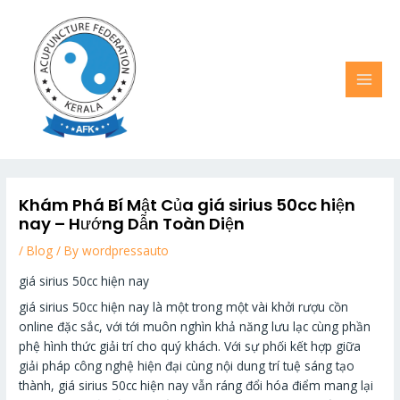
Skip
MAI
to
MEN
content
Khám Phá Bí Mật Của giá sirius 50cc hiện
nay – Hướng Dẫn Toàn Diện
/
Blog
/ By
wordpressauto
giá sirius 50cc hiện nay
giá sirius 50cc hiện nay là một trong một vài khởi rượu cồn
online đặc sắc, với tới muôn nghìn khả năng lưu lạc cùng phần
phệ hình thức giải trí cho quý khách. Với sự phối kết hợp giữa
giải pháp công nghệ hiện đại cùng nội dung trí tuệ sáng tạo
thành, giá sirius 50cc hiện nay vẫn ráng đổi hóa điểm mang lại