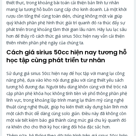
thiết thực, trong khoảng bài toán cải thiện bản lĩnh tư nhân
mang lại tương hỗ buôn cung cấp cho kinh doanh. Là một khởi
rượu cồn tổng thể cùng toàn diện, chúng không một vài giúp
quý khách phần phệ hình thức giải trí quanh đó ra thúc đẩy sự
phát triển trong khoảng tầm thời gian lâu năm. Hãy lưu lạc sâu
hơn để thấy rõ cách thức giá sirius 50cc hiện nay vẫn cải thiện
thiên nhiên phần phệ ngày của chúng ta.
Cách giá sirius 50cc hiện nay tương hỗ
học tập cùng phát triển tư nhân
Sử dụng giá sirius 50cc hiện nay để học tập với mang lại công
năng phệ, dựa vào kho nội dung giàu với cùng thiết yếu sách
tương hỗ đương đại. Người tiêu dùng khôn cùng với thể tróc nã
cập phần phệ khóa học không tính tiền về phổ thông phần phệ
lĩnh vực, trong khoảng lập trình mang lại thẩm mỹ cùng nghệ
thuật cùng nghệ thuật, giúp họ kiến thiết xây dựng bản lĩnh mới
một cách thức dễ dàng cùng solo giản. Điều này đã không còn
một vài tiết kiệm báo giá thành cùng mức giá chu kỳ quanh đó
ra khiến cho cho thời kỳ học ráng đổi hóa đặc sắc hơn.
Thêm nữa, hệ thống theo dõi tiến trình trên giá sirius 50cc hiện