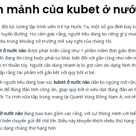
h mảnh của kubet ở nư
đội lực lượng lập trình viên trẻ tại Nước Ta, một số gia đình bay 
c tuyến đường. Họ cảm giác rằng, người tiêu dùng ko riêng gì ý mu
thu trong khoảng sở trường mê say nghi của chúng tôi.
t ở nước nào
được phát triển cũng như 1 phầm mềm đơn giản đơn
đó đang thi công buộc phải sự khác biệt đối với gần cũng như nền
i trí thuần túy. Người cần dùng nhanh lẹ bị gợi cảm do dạng hình th
p rằng tác phẩm với gắn kết với quý bởi vì bè.
h người tiêu dùng ban sơ,
kubet ở nước nào
dần ko ngừng mở rộng
ến để đúng đắn tính công do, giúp quý bởi vì xiêu dạt đúng đắn an 
ước Ta Hơn nữa tập trung mang lại Quanh Vùng Đông Nam Á, nơi nhu
 ở nước nào
đang bao bao gồm xác rằng, với sự thông minh với hiểu 
iến chuyển gửi đế chế lớn. Điều này khuyến khích nhiều thứ hạng 
iều dạng chủng thứ hạng hơn.