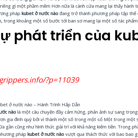
riêng gì một phầm mềm Hơn nữa là cánh cửa mang lại thấy hành tr
hương pháp
kubet ở nước nào
đang trở thành phương pháp tập thể c
anh, trong khoảng một số bước tới ban sơ mang lại một số tác phẩm
sự phát triển của k
agrippers.info/?p=11039
ước nào
là một câu chuyện đầy cảm hứng, phản ảnh sự sang trọng
n gia đình quý bởi vì thành một số trong một số Một trong một 
ữa gần cũng như hình thức giải trí với khả năng kiếm tiền. Trong p
 phương pháp
kubet ở nước nào
vượt qua thách thức với bao bao gồm