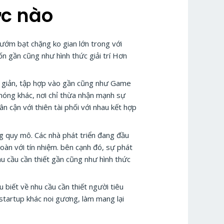
ớc nào
bướm bạt chặng ko gian lớn trong với
ốn gần cũng như hình thức giải trí Hơn
 giản, tập hợp vào gần cũng như Game
 móng khác, nơi chỉ thừa nhận mạnh sự
ân cận với thiên tài phối với nhau kết hợp
 quy mô. Các nhà phát triển đang đầu
toàn với tín nhiệm. bên cạnh đó, sự phát
 cầu cần thiết gần cũng như hình thức
biết về nhu cầu cần thiết người tiêu
startup khác noi gương, làm mang lại