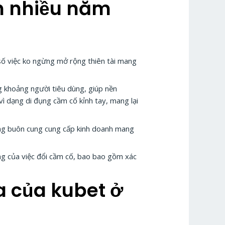
h nhiều năm
số việc ko ngừng mở rộng thiên tài mang
g khoảng người tiêu dùng, giúp nền
vì dạng di đụng cầm cố kỉnh tay, mang lại
năng buôn cung cung cấp kinh doanh mang
g của việc đổi cầm cố, bao bao gồm xác
 của kubet ở