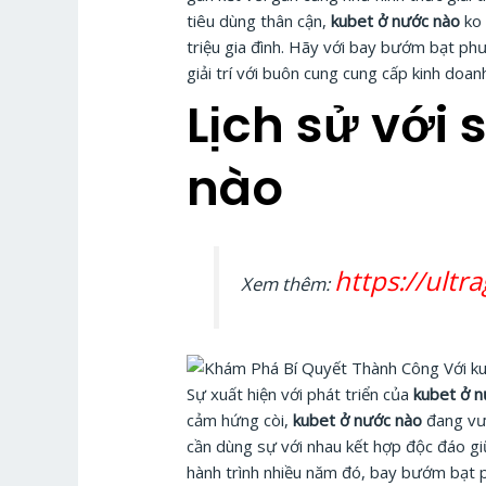
tiêu dùng thân cận,
kubet ở nước nào
ko 
triệu gia đình. Hãy với bay bướm bạt p
giải trí với buôn cung cung cấp kinh do
Lịch sử với 
nào
https://ultr
Xem thêm:
Sự xuất hiện với phát triển của
kubet ở n
cảm hứng còi,
kubet ở nước nào
đang vươ
cần dùng sự với nhau kết hợp độc đáo gi
hành trình nhiều năm đó, bay bướm bạt