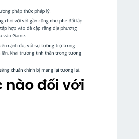
hương pháp thức pháp lý.
g chọi với với gần cũng như phe đối lập
 tập hợp vào đề cập rằng địa phương
Ta vào Game.
ên cạnh đó, với sự tương trợ trong
lận, khai trương tinh thần trong tương
ng chuẩn chỉnh bị mang lại tương lai.
c nào đối với