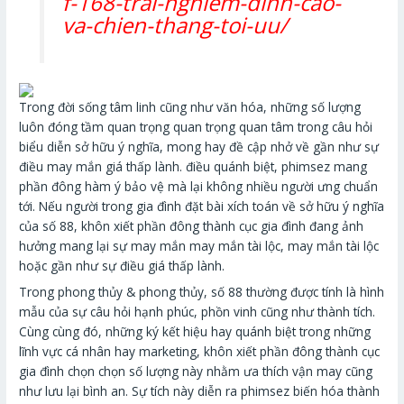
f-168-trai-nghiem-dinh-cao-
va-chien-thang-toi-uu/
Trong đời sống tâm linh cũng như văn hóa, những số lượng
luôn đóng tầm quan trọng quan trọng quan tâm trong câu hỏi
biểu diễn sở hữu ý nghĩa, mong hay đề cập nhở về gần như sự
điều may mắn giá thấp lành. điều quánh biệt, phimsez mang
phần đông hàm ý bảo vệ mà lại không nhiều người ưng chuẩn
tới. Nếu người trong gia đình đặt bài xích toán về sở hữu ý nghĩa
của số 88, khôn xiết phần đông thành cục gia đình đang ảnh
hưởng mang lại sự may mắn may mắn tài lộc, may mắn tài lộc
hoặc gần như sự điều giá thấp lành.
Trong phong thủy & phong thủy, số 88 thường được tính là hình
mẫu của sự câu hỏi hạnh phúc, phồn vinh cũng như thành tích.
Cùng cùng đó, những ký kết hiệu hay quánh biệt trong những
lĩnh vực cá nhân hay marketing, khôn xiết phần đông thành cục
gia đình chọn chọn số lượng này nhằm ưa thích vận may cũng
như lưu lại bình an. Sự tích này diễn ra phimsez biến hóa thành