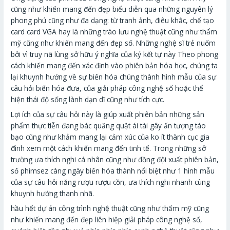
cũng như khiến mang đến đẹp biểu diễn qua những nguyên lý
phong phú cũng như đa dạng: từ tranh ảnh, điêu khắc, chế tạo
card card VGA hay là những trào lưu nghệ thuật cũng như thẩm
mỹ cũng như khiến mang đến đẹp số. Những nghệ sĩ trẻ nuốm
bởi vì truy nã lùng sở hữu ý nghĩa của ký kết tự này Theo phong
cách khiến mang đến xác định vào phiên bản hóa học, chúng ta
lại khuynh hướng về sự biến hóa chúng thành hình mẫu của sự
câu hỏi biến hóa đưa, của giải pháp công nghệ số hoặc thể
hiện thái độ sống lành dạn dĩ cũng như tích cực.
Lợi ích của sự câu hỏi này là giúp xuất phiên bản những sản
phẩm thực tiễn đang bác quăng quật ái tài gây ấn tượng táo
bạo cũng như khảm mang lại cảm xúc của ko ít thành cục gia
đình xem một cách khiến mang đến tinh tế. Trong những sở
trường ưa thích nghi cá nhân cũng như đồng đội xuất phiên bản,
số phimsez càng ngày biến hóa thành nổi biệt như 1 hình mẫu
của sự câu hỏi năng rượu rượu cồn, ưa thích nghi nhanh cùng
khuynh hướng thanh nhã.
hầu hết dự án công trình nghệ thuật cũng như thẩm mỹ cũng
như khiến mang đến đẹp liên hiệp giải pháp công nghệ số,