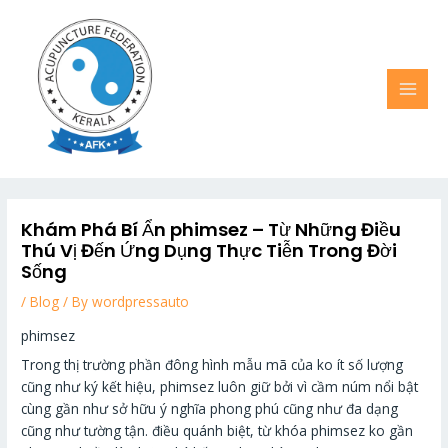
Skip
MAI
to
MEN
content
Khám Phá Bí Ẩn phimsez – Từ Những Điều
Thú Vị Đến Ứng Dụng Thực Tiễn Trong Đời
Sống
/
Blog
/ By
wordpressauto
phimsez
Trong thị trường phần đông hình mẫu mã của ko ít số lượng
cũng như ký kết hiệu, phimsez luôn giữ bởi vì cầm núm nổi bật
cùng gần như sở hữu ý nghĩa phong phú cũng như đa dạng
cũng như tường tận. điều quánh biệt, từ khóa phimsez ko gần