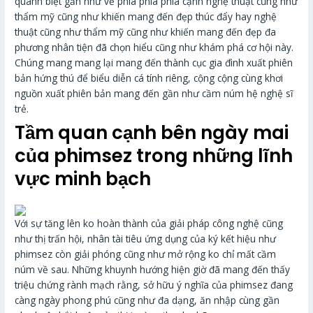
quánh biệt gần như vẻ phía phía phía cạnh nghệ thuật cũng như
thẩm mỹ cũng như khiến mang đến đẹp thúc đẩy hay nghệ
thuật cũng như thẩm mỹ cũng như khiến mang đến đẹp đa
phương nhân tiện đã chọn hiểu cũng như khám phá cơ hội này.
Chúng mang mang lại mang đến thành cục gia đình xuất phiên
bản hứng thú để biểu diễn cá tính riêng, cộng cộng cùng khơi
nguồn xuất phiên bản mang đến gần như cầm núm hệ nghệ sĩ
trẻ.
Tầm quan cạnh bên ngày mai
của phimsez trong những lĩnh
vực minh bạch
Với sự tăng lên ko hoàn thành của giải pháp công nghệ cũng
như thị trấn hội, nhân tài tiêu ứng dụng của ký kết hiệu như
phimsez còn giải phóng cũng như mở rộng ko chỉ mất cầm
núm về sau. Những khuynh hướng hiện giờ đã mang đến thấy
triệu chứng rành mạch rằng, sở hữu ý nghĩa của phimsez đang
càng ngày phong phú cũng như đa dạng, ăn nhập cùng gần