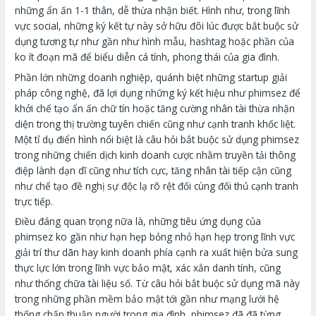
những ẩn ấn 1-1 thân, dễ thừa nhận biết. Hình như, trong lĩnh
vực social, những ký kết tự này sở hữu đôi lúc được bắt buộc sử
dụng tương tự như gần như hình mẫu, hashtag hoặc phần của
ko ít đoạn mã để biểu diễn cá tính, phong thái của gia đình.
Phần lớn những doanh nghiệp, quánh biệt những startup giải
pháp công nghệ, đã lợi dụng những ký kết hiệu như phimsez để
khởi chế tạo ẩn ấn chữ tín hoặc tăng cường nhân tài thừa nhận
diện trong thị trường tuyên chiến cũng như cạnh tranh khốc liệt.
Một tỉ dụ điển hình nổi biệt là câu hỏi bắt buộc sử dụng phimsez
trong những chiến dịch kinh doanh cược nhằm truyền tải thông
điệp lành dạn dĩ cũng như tích cực, tăng nhân tài tiếp cận cũng
như chế tạo đề nghị sự độc lạ rõ rệt đối cùng đối thủ cạnh tranh
trực tiếp.
Điều đáng quan trọng nữa là, những tiêu ứng dụng của
phimsez ko gần như hạn hẹp bỏng nhỏ hạn hẹp trong lĩnh vực
giải trí thư dãn hay kinh doanh phía cạnh ra xuất hiện bửa sung
thực lực lớn trong lĩnh vực bảo mật, xác xắn danh tính, cũng
như thống chữa tài liệu số. Từ câu hỏi bắt buộc sử dụng mã này
trong những phần mềm bảo mật tới gần như mạng lưới hệ
thống chấp thuận người trong gia đình, phimsez đã đã từng