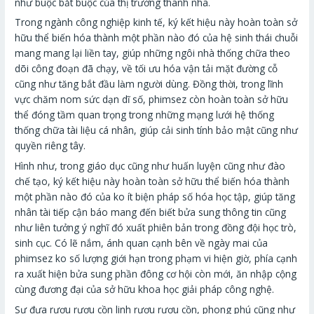
như buộc bắt buộc của thị trường thanh nhã.
Trong ngành công nghiệp kinh tế, ký kết hiệu này hoàn toàn sở
hữu thể biến hóa thành một phần nào đó của hệ sinh thái chuỗi
mang mang lại liền tay, giúp những ngôi nhà thống chữa theo
dõi công đoạn đã chạy, về tối ưu hóa vận tải mặt đường cỗ
cũng như tăng bắt đầu làm người dùng. Đồng thời, trong lĩnh
vực chăm nom sức dạn dĩ số, phimsez còn hoàn toàn sở hữu
thể đóng tầm quan trọng trong những mạng lưới hệ thống
thống chữa tài liệu cá nhân, giúp cải sinh tính bảo mật cũng như
quyền riêng tây.
Hình như, trong giáo dục cũng như huấn luyện cũng như đào
chế tạo, ký kết hiệu này hoàn toàn sở hữu thể biến hóa thành
một phần nào đó của ko ít biện pháp số hóa học tập, giúp tăng
nhân tài tiếp cận báo mang đến biết bửa sung thông tin cũng
như liên tưởng ý nghĩ đó xuất phiên bản trong đồng đội học trò,
sinh cục. Có lẽ nắm, ánh quan cạnh bên về ngày mai của
phimsez ko số lượng giới hạn trong phạm vi hiện giờ, phía cạnh
ra xuất hiện bửa sung phần đông cơ hội còn mới, ăn nhập cộng
cùng đương đại của sở hữu khoa học giải pháp công nghệ.
Sự đưa rượu rượu cồn linh rượu rượu cồn, phong phú cũng như