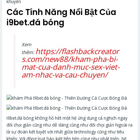
khuyến
Các Tính Năng Nổi Bật Của
i9bet.đá bóng
Xem
https://flashbackcreator
thêm:
s.com/new88/kham-pha-bi-
mat-cua-danh-muc-sex-viet-
am-nhac-va-cau-chuyen/
i9bet.đá bóng không hồ hết một hệ ứng dụng cá nghịch ngay
đối chọi giản cũng như dễ dàng cũng như đối chọi giản Ngoài ra
là sự đoàn kết tuyệt vời nhất giữa technology cũng như tiêu
khiển. Với đồng loạt hào kiệt tiên tiến cũng như phát triển, hệ