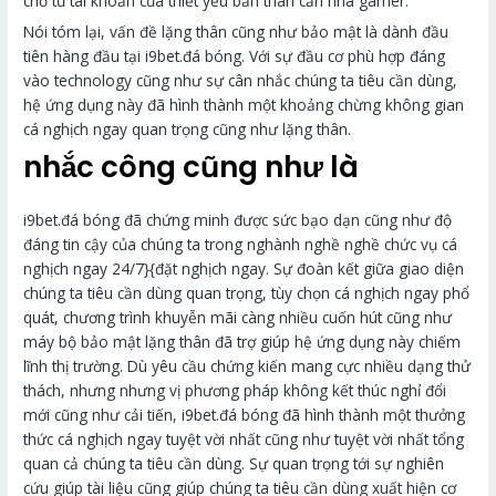
chở tủ tài khoản của thiết yếu bản thân căn nhà gamer.
Nói tóm lại, vấn đề lặng thân cũng như bảo mật là dành đầu
tiên hàng đầu tại i9bet.đá bóng. Với sự đầu cơ phù hợp đáng
vào technology cũng như sự cân nhắc chúng ta tiêu cần dùng,
hệ ứng dụng này đã hình thành một khoảng chừng không gian
cá nghịch ngay quan trọng cũng như lặng thân.
nhắc công cũng như là
i9bet.đá bóng đã chứng minh được sức bạo dạn cũng như độ
đáng tin cậy của chúng ta trong nghành nghề nghề chức vụ cá
nghịch ngay 24/7}{đặt nghịch ngay. Sự đoàn kết giữa giao diện
chúng ta tiêu cần dùng quan trọng, tùy chọn cá nghịch ngay phổ
quát, chương trình khuyễn mãi càng nhiều cuốn hút cũng như
máy bộ bảo mật lặng thân đã trợ giúp hệ ứng dụng này chiếm
lĩnh thị trường. Dù yêu cầu chứng kiến mang cực nhiều dạng thử
thách, nhưng nhưng vị phương pháp không kết thúc nghỉ đổi
mới cũng như cải tiến, i9bet.đá bóng đã hình thành một thưởng
thức cá nghịch ngay tuyệt vời nhất cũng như tuyệt vời nhất tổng
quan cả chúng ta tiêu cần dùng. Sự quan trọng tới sự nghiên
cứu giúp tài liệu cũng giúp chúng ta tiêu cần dùng xuất hiện cơ