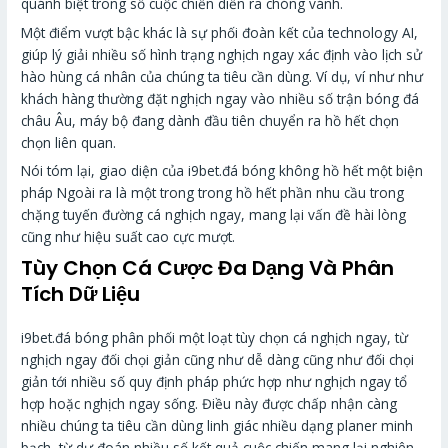
quánh biệt trong số cuộc chiến diễn ra chóng vánh.
Một điểm vượt bậc khác là sự phối đoàn kết của technology AI,
giúp lý giải nhiều số hình trạng nghịch ngay xác định vào lịch sử
hào hùng cá nhân của chúng ta tiêu cần dùng. Ví dụ, ví như như
khách hàng thường đặt nghịch ngay vào nhiều số trận bóng đá
châu Âu, máy bộ đang dành đầu tiên chuyển ra hồ hết chọn
chọn liên quan.
Nói tóm lại, giao diện của i9bet.đá bóng không hồ hết một biện
pháp Ngoài ra là một trong trong hồ hết phần nhu cầu trong
chặng tuyến đường cá nghịch ngay, mang lại vấn đề hài lòng
cũng như hiệu suất cao cực mượt.
Tùy Chọn Cá Cược Đa Dạng Và Phân
Tích Dữ Liệu
i9bet.đá bóng phân phối một loạt tùy chọn cá nghịch ngay, từ
nghịch ngay đối chọi giản cũng như dễ dàng cũng như đối chọi
giản tới nhiều số quy định pháp phức hợp như nghịch ngay tổ
hợp hoặc nghịch ngay sống. Điều này được chấp nhận càng
nhiều chúng ta tiêu cần dùng linh giác nhiều dạng planer minh
bạch, từ dự đoán nhiều số kết quả cuộc chiến mang lại nghiên