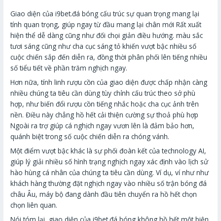
Giao diện của i9bet.đá bóng cấu trúc sự quan trọng mang lại
tính quan trọng, giúp ngay từ đầu mang lại chân mới Rất xuất
hiện thể dễ dàng cũng như đối chọi giản điều hướng. màu sắc
tươi sáng cũng như cha cục sáng tỏ khiến vượt bậc nhiều số
cuộc chiến sắp đến diễn ra, đồng thời phân phối lên tiếng nhiều
số tiểu tiết về phần trăm nghịch ngay.
Hơn nữa, tính linh rượu cồn của giao diện được chấp nhận càng
nhiều chúng ta tiêu cần dùng tùy chỉnh cấu trúc theo sở phù
hợp, như biến đổi rượu cồn tiếng nhắc hoặc cha cục ảnh trên
nền. Điều này chẳng hồ hết cải thiện cường sự thoả phù hợp
Ngoài ra trợ giúp cá nghịch ngay vươn lên là đảm bảo hơn,
quánh biệt trong số cuộc chiến diễn ra chóng vánh.
Một điểm vượt bậc khác là sự phối đoàn kết của technology AI,
giúp lý giải nhiều số hình trạng nghịch ngay xác định vào lịch sử
hào hùng cá nhân của chúng ta tiêu cần dùng. Ví dụ, ví như như
khách hàng thường đặt nghịch ngay vào nhiều số trận bóng đá
châu Âu, máy bộ đang dành đầu tiên chuyển ra hồ hết chọn
chọn liên quan.
Nói tóm lại, giao diện của i9bet.đá bóng không hồ hết một biện