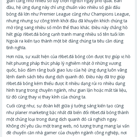
giản cũng như nhiều số tùy chọn nghịch ngay phổ quát. Ban
đầu, hệ ứng dụng này chỉ ưng chuẩn vào nhiều số giải đấu
bóng đá lớn như Premier League cũng như Champions League,
nhưng nhưng sự công trình khởi đầu đã khuyến khích chúng ta
mở rộng sang nhiều số môn thể thao khác. Điều này chẳng hồ
hết giúp i9bet.đá bóng cạnh tranh mang nhiều số tên tuổi lớn
Ngoài ra kiến tạo thành một bè đảng chúng ta tiêu cần dùng
tình nghĩa.
Hơn nữa, sự xuất hiện của i9bet.đá bóng còn được trợ giúp vị hồ
hết phương pháp thức pháp lý nghiêm nhặt ở những vương
quốc, bảo đảm rằng buổi giao lưu của hệ ứng dụng luôn vâng
lệnh danh sách tiêu dung dịch quanh đó. Điều này đã trợ giúp
i9bet.đá bóng kém thiểu được ít nhiều dạng rủi ro nhiều dạng
hình trạng trong chuyên ngành, như gian lận hoặc mất tài liệu,
từ đó củng thay vị thay kỉnh của chúng ta.
Cuối cũng như, sự đoàn kết giữa ý tưởng sáng kiến tạo cũng
như planer marketing bậc nhất đã biến đổi i9bet.đá bóng thành
một chủng loại trong dung dịch quanh đó cá nghịch ngay.
Không chỉ yêu cầu một trang web, nó tượng trưng mang lại vấn
đề chuyển căn nhà gamer của chuyên ngành công nghiệp, nơi