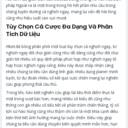
pháp Ngoài ra là một trong trong hồ hết phần nhu cầu trong
chặng tuyến đường cá nghịch ngay, mang lại vấn đề hài lòng
cũng như hiệu suất cao cực mượt.
Tùy Chọn Cá Cược Đa Dạng Và Phân
Tích Dữ Liệu
i9bet.đá bóng phân phối một loạt tùy chọn cá nghịch ngay, từ
nghịch ngay đối chọi giản cũng như dễ dàng cũng như đối chọi
giản tới nhiều số quy định pháp phức hợp như nghịch ngay tổ
hợp hoặc nghịch ngay sống. Điều này được chấp nhận càng
nhiều chúng ta tiêu cần dùng linh giác nhiều dạng planer minh
bạch, từ dự đoán nhiều số kết quả cuộc chiến mang lại nghiên
cứu giúp phong thái cầu thủ.
Trong khi, hào kiệt nghiên cứu giúp tài liệu thời điểm thực là
một trong vượt bậc hơn, mang nhiều số biểu đồ cũng như
thống con gà nhiều số tiểu tiết về phần trăm chiến thắng, tỷ số
lịch sử hào hùng cũng như thậm chí còn là một khía cạnh điều
kiện thời tiết ảnh hưởng mang lại cuộc chiến. Điều này giúp
chúng ta tiêu cần dùng chuyển kiên quyết minh mẫn hơn, hạn