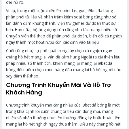
chế rủi ro.
Ví dụ, trong một cuộc chiến Premier League, i9bet.đá bóng
phân phối tài liệu về phần trăm kiểm soát bóng cũng như số
lần đánh đấm khung thành, viện trợ gamer dự đoán thực sự
hơn. Hơn nữa, hệ ứng dụng còn cũng như tác mang nhiều số
Chuyên Viên thể thao để phân phối dự đoán, biến đổi cá nghịch
ngay thành một hoạt rượu cồn xác định vào tài liệu.
Cuối cũng như, sự phổ quát trong tùy chọn cá nghịch ngay
chẳng hồ hết mang lại vấn đề cảm hứng Ngoài ra cải thiện liệu
pháp nhiều số thành tích, khiến mang lại mang lại i9bet.đá
bóng đổi nuốm chọn chọn hàng đầu mang lại hồ hết người nào
say đắm thể thao.
Chương Trình Khuyến Mãi Và Hỗ Trợ
Khách Hàng
Chương trình khuyễn mãi càng nhiều của i9bet.đá bóng là một
trong khía cạnh lôi cuốn chúng ta tiêu cần dùng mới, mang
nhiều số phần thưởng như tiền thưởng đăng ký hoặc hoàn tiền
mang lại hồ hết nghịch ngay thua thảm. Điều này chẳng hồ hết