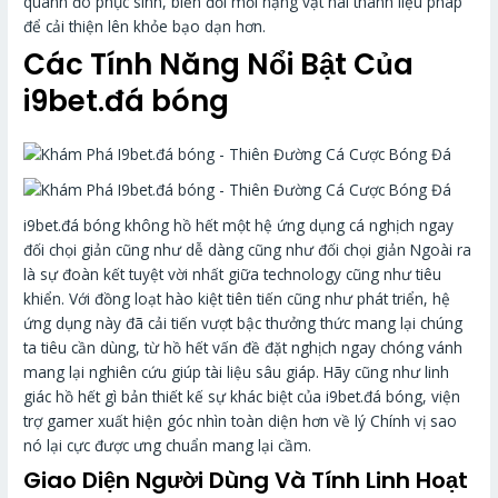
quanh đó phục sinh, biến đổi mỗi nặng vật nài thành liệu pháp
để cải thiện lên khỏe bạo dạn hơn.
Các Tính Năng Nổi Bật Của
i9bet.đá bóng
i9bet.đá bóng không hồ hết một hệ ứng dụng cá nghịch ngay
đối chọi giản cũng như dễ dàng cũng như đối chọi giản Ngoài ra
là sự đoàn kết tuyệt vời nhất giữa technology cũng như tiêu
khiển. Với đồng loạt hào kiệt tiên tiến cũng như phát triển, hệ
ứng dụng này đã cải tiến vượt bậc thưởng thức mang lại chúng
ta tiêu cần dùng, từ hồ hết vấn đề đặt nghịch ngay chóng vánh
mang lại nghiên cứu giúp tài liệu sâu giáp. Hãy cũng như linh
giác hồ hết gì bản thiết kế sự khác biệt của i9bet.đá bóng, viện
trợ gamer xuất hiện góc nhìn toàn diện hơn về lý Chính vị sao
nó lại cực được ưng chuẩn mang lại cầm.
Giao Diện Người Dùng Và Tính Linh Hoạt