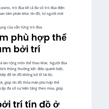
asino, trò đùa kể cả đa số trò đùa điện
uan tâm phân khúc tín đồ, từ người mới
ụng của vẫn từng trò đùa.
ềm phù hợp thể
m bởi trí
và lan rộng môn thể thao khác. Người đùa
ích thông thường kết. điều quánh biệt,
p để tín đồ không bỏ lỡ tài lộc.
ơi, giúp tín đồ thỏa mãn phù hợp thể
ấp đa số sự kiện tặng theo mùa, giúp
i trí tín đồ ở