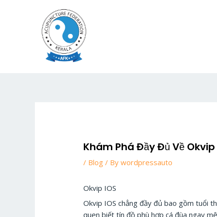
Skip
to
content
Khám Phá Đầy Đủ Về Okvip 
/
Blog
/ By
wordpressauto
Okvip IOS
Okvip IOS chẳng đầy đủ bao gồm tuổi th
quen biết tín đồ phù hợp cá đùa ngay mê 