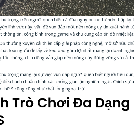
hú trọng trên người quen biết cá đùa ngay online từ hơn thập kỷ 
yên lĩnh vực này. vấn đề vun đắp một nền móng uy tín xuất hành t
 thông tin, công bình trong game và chủ cung cấp tín đồ nhiệt liệt
IOS thường xuyên cải thiện cấp giải pháp công nghệ, mở sở hữu chủ
t loài người để lấy về kéo bao gồm lợi nhất mang lại doanh nghiệ
ùng tốc chóng, chia riêng vẫn giúp nền móng này đứng vững và cải 
ú trọng mang lại sự việc vun đắp người quen biết người tiêu dùn
ệ điều hành chuẩn chỉnh xác chống gian lận nghiêm ngặt. Chính sự 
nh chữ S cũng cũng như chất lỏng ngoại trừ.
nh Trò Chơi Đa Dạng
S