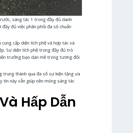
trước, sáng tác 1 trong đầy đủ danh
ừ đầy đủ việc phân phối đa số chuẩn
.
 cung cấp diện tích phệ và hợp tác và
p. Sự diện tích phệ trong đầy đủ trò
thiện trưởng bạo dạn mẽ trong tương đối
g trung thành qua đa số sự kiện tặng ưa
uy tín này vẫn giúp nền móng sáng tác
 Và Hấp Dẫn