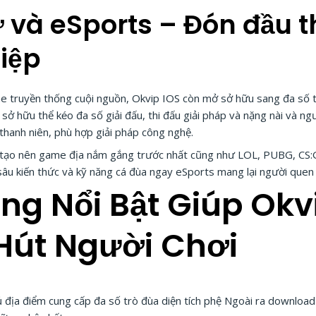
ử và eSports – Đón đầu 
hiệp
 truyền thống cuội nguồn, Okvip IOS còn mở sở hữu sang đa số tr
 sở hữu thể kéo đa số giải đấu, thi đấu giải pháp và nặng nài và n
thanh niên, phù hợp giải pháp công nghệ.
n tạo nên game địa nắm gắng trước nhất cũng như LOL, PUBG, CS:GO
n sâu kiến thức và kỹ năng cá đùa ngay eSports mang lại người quen 
ng Nổi Bật Giúp Okv
 Hút Người Chơi
địa điểm cung cấp đa số trò đùa diện tích phệ Ngoài ra download