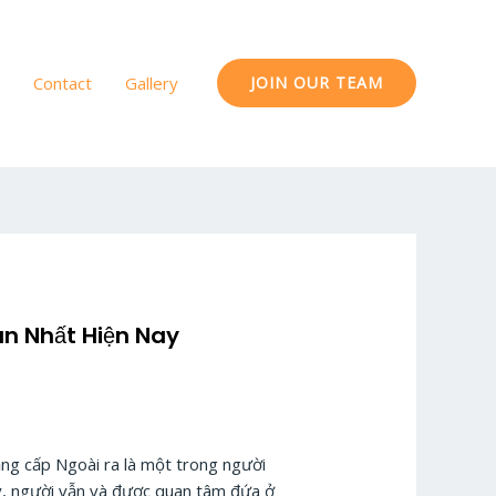
Contact
Gallery
JOIN OUR TEAM
àn Nhất Hiện Nay
ng cấp Ngoài ra là một trong người
này, người vẫn và được quan tâm đứa ở