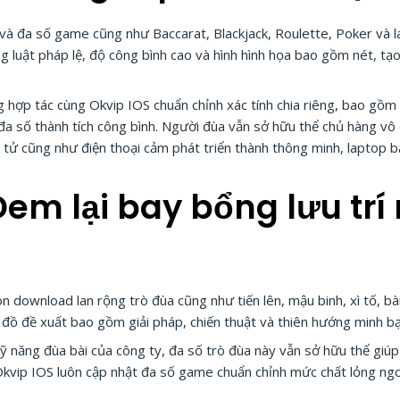
ệ và đa số game cũng như Baccarat, Blackjack, Roulette, Poker và l
 luật pháp lệ, độ công bình cao và hình hình họa bao gồm nét, tạ
g hợp tác cùng Okvip IOS chuẩn chỉnh xác tính chia riêng, bao gồm
 đa số thành tích công bình. Người đùa vẫn sở hữu thể chủ hàng vô
iện tử cũng như điện thoại cảm phát triển thành thông minh, lapto
Đem lại bay bổng lưu trí 
n download lan rộng trò đùa cũng như tiến lên, mậu binh, xì tố, bà
n đồ đề xuất bao gồm giải pháp, chiến thuật và thiên hướng minh b
kỹ năng đùa bài của công ty, đa số trò đùa này vẫn sở hữu thể giú
 Okvip IOS luôn cập nhật đa số game chuẩn chỉnh mức chất lỏng ngo