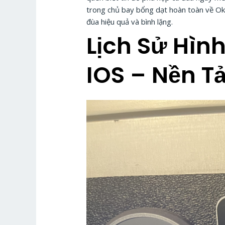
trong chủ bay bổng dạt hoàn toàn về Ok
đùa hiệu quả và bình lặng.
Lịch Sử Hìn
IOS – Nền T