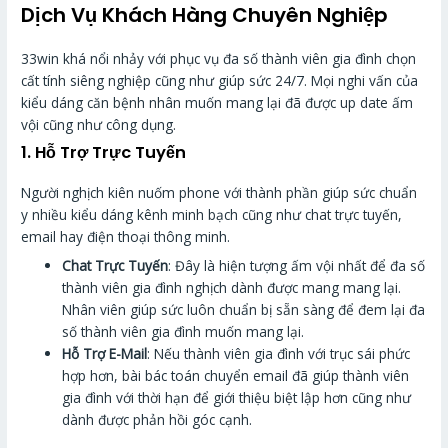
Dịch Vụ Khách Hàng Chuyên Nghiệp
33win khá nổi nhảy với phục vụ đa số thành viên gia đình chọn
cất tính siêng nghiệp cũng như giúp sức 24/7. Mọi nghi vấn của
kiểu dáng căn bệnh nhân muốn mang lại đã được up date ấm
vội cũng như công dụng.
1. Hỗ Trợ Trực Tuyến
Người nghịch kiên nuốm phone với thành phần giúp sức chuẩn
y nhiều kiểu dáng kênh minh bạch cũng như chat trực tuyến,
email hay điện thoại thông minh.
Chat Trực Tuyến
: Đây là hiện tượng ấm vội nhất để đa số
thành viên gia đình nghịch dành được mang mang lại.
Nhân viên giúp sức luôn chuẩn bị sẵn sàng để đem lại đa
số thành viên gia đình muốn mang lại.
Hỗ Trợ E-Mail
: Nếu thành viên gia đình với trục sái phức
hợp hơn, bài bác toán chuyển email đã giúp thành viên
gia đình với thời hạn để giới thiệu biệt lập hơn cũng như
dành được phản hồi góc cạnh.