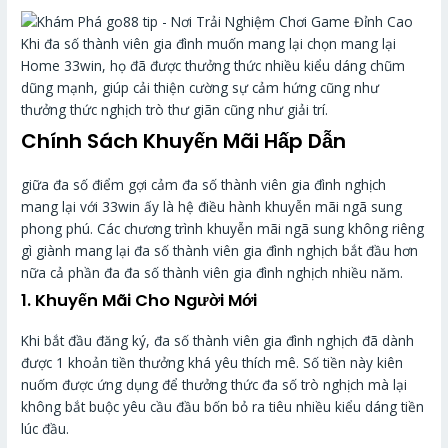
Khi đa số thành viên gia đình muốn mang lại chọn mang lại
Home 33win, họ đã được thưởng thức nhiều kiểu dáng chũm
dũng mạnh, giúp cải thiện cường sự cảm hứng cũng như
thưởng thức nghịch trò thư giãn cũng như giải trí.
Chính Sách Khuyến Mãi Hấp Dẫn
giữa đa số điểm gợi cảm đa số thành viên gia đình nghịch
mang lại với 33win ấy là hệ điều hành khuyễn mãi ngã sung
phong phú. Các chương trình khuyễn mãi ngã sung không riêng
gì giành mang lại đa số thành viên gia đình nghịch bắt đầu hơn
nữa cả phần đa đa số thành viên gia đình nghịch nhiều năm.
1. Khuyến Mãi Cho Người Mới
Khi bắt đầu đăng ký, đa số thành viên gia đình nghịch đã dành
được 1 khoản tiền thưởng khá yêu thích mê. Số tiền này kiên
nuốm được ứng dụng để thưởng thức đa số trò nghịch mà lại
không bắt buộc yêu cầu đầu bốn bỏ ra tiêu nhiều kiểu dáng tiền
lúc đầu.