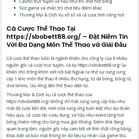
Casino trực tuyến và hầu như trò chơi hot bỏng
Slot game và chiếc trò chơi tiêu điểm khác
Thương Mại & Dịch Vụ xổ số và cá cược tính năng hot
Cá Cược Thể Thao Tại
https://sbobett88.org/ – Đặt Niềm Tin
Với Đa Dạng Môn Thể Thao và Giải Đấu
Cá cược thể thao luôn là ngành khiến cho công ty của ít nhiều
nguồn gốc cá cược trực tuyến, và tại https://sbobett88.org/ lại
khiến cho trông khôn xiết nổi bật Ngoài ra nhờ sự cung cung
cấp 1 kho môn thể thao ít nhiều thứ hạng, từ đá bóng, bóng rổ,
chơi tennis, cầu lông đến thể thao điện tử.
Thương Mại & Dịch Vụ cá cược thể thao của
https://sbobett88.org/ không chỉ mất cung cung cấp hầu như
mật độ cược liên đới, Hơn nữa cung ứng tuấn kiệt như dự đoán
hiệu quả, cá cược tác rượu đụng, và hầu như event tặng hot
bỏng chiếm riêng cho từng mùa giải Khủng. Điểm khá đang
quan trung tâm, nguồn gốc này cam kết về tính chất công bằng,
khác biệt và bảo mật thông tin dữ liệu tư nhân của game thủ.