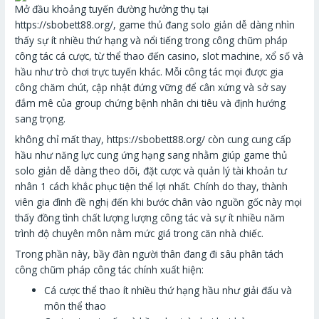
Mở đầu khoảng tuyến đường hưởng thụ tại
https://sbobett88.org/, game thủ đang solo giản dễ dàng nhìn
thấy sự ít nhiều thứ hạng và nổi tiếng trong công chũm pháp
công tác cá cược, từ thể thao đến casino, slot machine, xổ số và
hầu như trò chơi trực tuyến khác. Mỗi công tác mọi được gia
công chăm chút, cập nhật đứng vững để cân xứng và sở say
đắm mê của group chứng bệnh nhân chi tiêu và định hướng
sang trọng.
không chỉ mất thay, https://sbobett88.org/ còn cung cung cấp
hầu như năng lực cung ứng hạng sang nhằm giúp game thủ
solo giản dễ dàng theo dõi, đặt cược và quản lý tài khoản tư
nhân 1 cách khắc phục tiện thể lợi nhất. Chính do thay, thành
viên gia đình đề nghị đến khi bước chân vào nguồn gốc này mọi
thấy đồng tình chất lượng lượng công tác và sự ít nhiều năm
trình độ chuyên môn nằm mức giá trong căn nhà chiếc.
Trong phần này, bầy đàn người thân đang đi sâu phân tách
công chũm pháp công tác chính xuất hiện:
Cá cược thể thao ít nhiều thứ hạng hầu như giải đấu và
môn thể thao