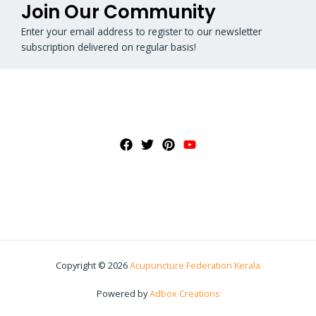
Join Our Community
Enter your email address to register to our newsletter
subscription delivered on regular basis!
Copyright © 2026
Acupuncture Federation Kerala
Powered by
Adbox Creations