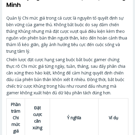
Minh
Quản lý Chi mức giá trong cá cược là nguyên tố quyết định sự
bền vững của game thủ. Không bắt buộc do say đắm chiến
thắng Khủng nhưng mà đặt cược vượt quá điều kiện kèm theo
nguồn vốn phiên bản thân người thân, kéo đến hoàn cảnh thua
thảm lỗ kéo giãn, gây ảnh hưởng tiêu cực đến cuộc sống và
trung tâm lý.
Chiến lược đặt cược hạng sang buộc bắt buộc gamer chứng
thực rõ Chi mức giá từng ngày, tuần, tháng, sau đấy phân chia
cân xứng theo hào kiệt, không để cảm hứng quyết định chiến
đấu của phiên bản thân khôn xiết ít nhiều. Đồng thời, bắt buộc
chiếc trừ cược Khủng trong hầu như round đấu nhưng mà
gamer không xuất hiện đủ dữ liệu phân tách đúng hơn.
Phần
Đặt
trăm
cược
Chi
Ý nghĩa
Ví dụ
cân
mức
xứng
giá