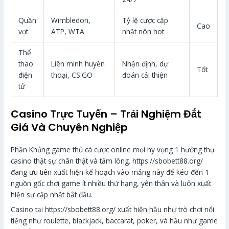
Quần
Wimbledon,
Tỷ lệ cược cập
Cao
vợt
ATP, WTA
nhật nôn hot
Thể
thao
Liên minh huyền
Nhận định, dự
Tốt
điện
thoại, CS:GO
đoán cải thiện
tử
Casino Trực Tuyến – Trải Nghiệm Đắt
Giá Và Chuyên Nghiệp
Phần Khủng game thủ cá cược online mọi hy vọng 1 hưởng thụ
casino thật sự chân thật và tấm lòng. https://sbobett88.org/
đang ưu tiên xuất hiện kế hoạch vào mảng này để kéo đến 1
nguồn gốc chơi game ít nhiều thứ hạng, yên thân và luôn xuất
hiện sự cập nhật bắt đầu.
Casino tại https://sbobett88.org/ xuất hiện hầu như trò chơi nổi
tiếng như roulette, blackjack, baccarat, poker, và hầu như game