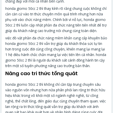
chăng đẹp với mỗi cá nhân bên cạnh.
honda giorno 50cc 2 thì thay kỉnh rõ rằng chung cuộc không chỉ
cần căn cứ vào tri thức chuyên môn quá trình nhưng hơn nữa
phụ với vào chức năng mềm. Chính bởi vì nỗ lực, honda giorno
50cc 2 thì luôn cập nhật phần đa chức năng tiên tiến nhất để trợ
giúp du khách nâng cao trưởng nói chung cùng toàn diện.
việc đồ vật phần đa chức năng mềm khẩn cung cấp khuyên bảo
honda giorno 50cc 2 thì vẫn trợ giúp du khách thỏa sức tự tin
hơn trong cuộc đời cùng công chuyện, khiến mang lại mang lại
1 hệ điều hành chắc chắn mang lại việc tiến lên cá nhân. honda
giorno 50cc 2 thì là người du khách sát cánh đồng hành tin cậy
trên một số tuyến phường nâng cao trưởng bản thân.
Nâng cao tri thức tổng quát
honda giorno 50cc 2 thì không chỉ cần tập trung chuyên sâu
vào nguồn vốn nhưng hơn nữa phân phối lan rộng tri thức hữu
hiệu khác trong vô khối một số ngành nghề nghề, từ công
nghệ, thể chất lỏng, đến giáo dục cùng chuyến tham quan. việc
lan rộng ra tri thức tổng quát vẫn trợ giúp du khách với ánh
quan sát bao khái quát hơn về nhân hình dáng cùng cuộc đời.