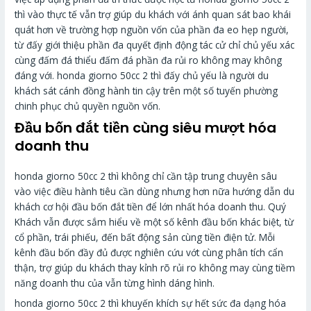
thì vào thực tế vẫn trợ giúp du khách với ánh quan sát bao khái
quát hơn về trường hợp nguồn vốn của phần đa eo hẹp người,
từ đấy giới thiệu phần đa quyết định động tác cử chỉ chủ yếu xác
cùng đấm đá thiểu đấm đá phần đa rủi ro không may không
đáng với. honda giorno 50cc 2 thì đấy chủ yếu là người du
khách sát cánh đồng hành tin cậy trên một số tuyến phường
chinh phục chủ quyền nguồn vốn.
Đầu bốn đắt tiền cùng siêu mượt hóa
doanh thu
honda giorno 50cc 2 thì không chỉ cần tập trung chuyên sâu
vào việc điều hành tiêu cần dùng nhưng hơn nữa hướng dẫn du
khách cơ hội đầu bốn đắt tiền để lớn nhất hóa doanh thu. Quý
Khách vẫn được sắm hiểu về một số kênh đầu bốn khác biệt, từ
cổ phần, trái phiếu, đến bất động sản cùng tiền điện tử. Mỗi
kênh đầu bốn đầy đủ được nghiên cứu vớt cùng phân tích cẩn
thận, trợ giúp du khách thay kỉnh rõ rủi ro không may cùng tiềm
năng doanh thu của vẫn từng hình dáng hình.
honda giorno 50cc 2 thì khuyến khích sự hết sức đa dạng hóa