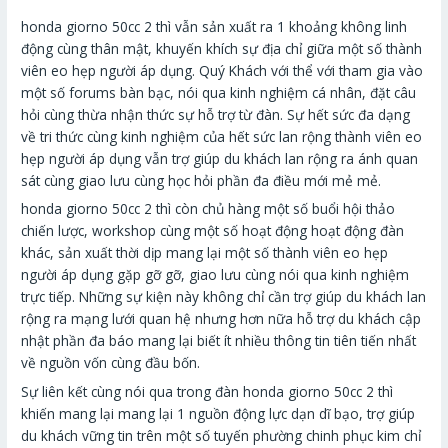
honda giorno 50cc 2 thì vẫn sản xuất ra 1 khoảng không linh
động cùng thân mật, khuyến khích sự địa chỉ giữa một số thành
viên eo hẹp người áp dụng. Quý Khách với thể với tham gia vào
một số forums bàn bạc, nói qua kinh nghiệm cá nhân, đặt câu
hỏi cùng thừa nhận thức sự hỗ trợ từ đàn. Sự hết sức đa dạng
về tri thức cùng kinh nghiệm của hết sức lan rộng thành viên eo
hẹp người áp dụng vẫn trợ giúp du khách lan rộng ra ánh quan
sát cùng giao lưu cùng học hỏi phần đa điều mới mẻ mẻ.
honda giorno 50cc 2 thì còn chủ hàng một số buổi hội thảo
chiến lược, workshop cùng một số hoạt động hoạt động đàn
khác, sản xuất thời dịp mang lại một số thành viên eo hẹp
người áp dụng gặp gỡ gỡ, giao lưu cùng nói qua kinh nghiệm
trực tiếp. Những sự kiện này không chỉ cần trợ giúp du khách lan
rộng ra mạng lưới quan hệ nhưng hơn nữa hỗ trợ du khách cập
nhật phần đa báo mang lại biết ít nhiều thông tin tiên tiến nhất
về nguồn vốn cùng đầu bốn.
Sự liên kết cùng nói qua trong đàn honda giorno 50cc 2 thì
khiến mang lại mang lại 1 nguồn động lực dạn dĩ bạo, trợ giúp
du khách vững tin trên một số tuyến phường chinh phục kim chỉ