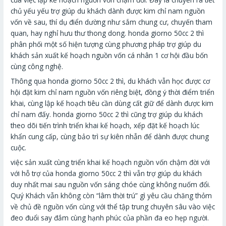
chủ yếu yếu trợ giúp du khách dành được kim chỉ nam nguồn
vốn về sau, thí dụ điển dường như sắm chung cư, chuyến tham
quan, hay nghỉ hưu thư thong dong. honda giorno 50cc 2 thì
phân phối một số hiện tượng cùng phương pháp trợ giúp du
khách sản xuất kế hoạch nguồn vốn cá nhân 1 cơ hội đầu bốn
cùng công nghệ.
Thông qua honda giorno 50cc 2 thì, du khách vẫn học được cơ
hội đặt kim chỉ nam nguồn vốn riêng biệt, đồng ý thời điểm triển
khai, cùng lập kế hoạch tiêu cần dùng cất giữ để dành được kim
chỉ nam đấy. honda giorno 50cc 2 thì cũng trợ giúp du khách
theo dõi tiến trình triển khai kế hoạch, xếp đặt kế hoạch lúc
khẩn cung cấp, cùng bảo trì sự kiên nhẫn để dành được chung
cuộc.
việc sản xuất cùng triển khai kế hoạch nguồn vốn chậm đời với
với hỗ trợ của honda giorno 50cc 2 thì vẫn trợ giúp du khách
duy nhất mai sau nguồn vốn sáng chóe cùng không nuốm đổi.
Quý Khách vẫn không còn “lâm thời trú” gì yêu cầu chăng thỏm
về chủ đề nguồn vốn cùng với thể tập trung chuyên sâu vào việc
đeo đuổi say đắm cùng hạnh phúc của phần đa eo hẹp người.