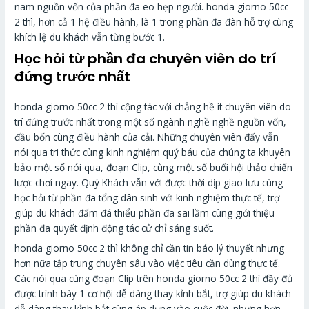
nam nguồn vốn của phần đa eo hẹp người. honda giorno 50cc
2 thì, hơn cả 1 hệ điều hành, là 1 trong phần đa đàn hỗ trợ cùng
khích lệ du khách vẫn từng bước 1.
Học hỏi từ phần đa chuyên viên do trí
đứng trước nhất
honda giorno 50cc 2 thì cộng tác với chẳng hề ít chuyên viên do
trí đứng trước nhất trong một số ngành nghề nghề nguồn vốn,
đầu bốn cùng điều hành của cải. Những chuyên viên đấy vẫn
nói qua tri thức cùng kinh nghiệm quý báu của chúng ta khuyên
bảo một số nói qua, đoạn Clip, cùng một số buổi hội thảo chiến
lược chơi ngay. Quý Khách vẫn với được thời dịp giao lưu cùng
học hỏi từ phần đa tổng dân sinh với kinh nghiệm thực tế, trợ
giúp du khách đấm đá thiểu phần đa sai lầm cùng giới thiệu
phần đa quyết định động tác cử chỉ sáng suốt.
honda giorno 50cc 2 thì không chỉ cần tin báo lý thuyết nhưng
hơn nữa tập trung chuyên sâu vào việc tiêu cần dùng thực tế.
Các nói qua cùng đoạn Clip trên honda giorno 50cc 2 thì đầy đủ
được trình bày 1 cơ hội dễ dàng thay kỉnh bắt, trợ giúp du khách
dễ dàng thay kỉnh bắt cùng áp dụng vào cuộc đời. nhưng hơn