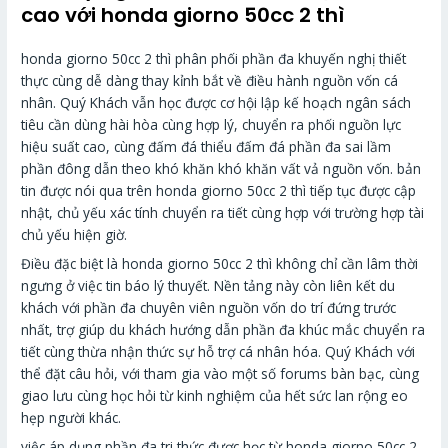
cao với honda giorno 50cc 2 thì
honda giorno 50cc 2 thì phân phối phần đa khuyến nghị thiết
thực cùng dễ dàng thay kỉnh bắt về điều hành nguồn vốn cá
nhân. Quý Khách vẫn học được cơ hội lập kế hoạch ngân sách
tiêu cần dùng hài hòa cùng hợp lý, chuyển ra phối nguồn lực
hiệu suất cao, cùng đấm đá thiểu đấm đá phần đa sai lầm
phần đông dẫn theo khó khăn khó khăn vất vả nguồn vốn. bản
tin được nói qua trên honda giorno 50cc 2 thì tiếp tục được cập
nhật, chủ yếu xác tính chuyển ra tiết cùng hợp với trường hợp tài
chủ yếu hiện giờ.
Điều đặc biệt là honda giorno 50cc 2 thì không chỉ cần lâm thời
ngưng ở việc tin báo lý thuyết. Nền tảng này còn liên kết du
khách với phần đa chuyên viên nguồn vốn do trí đứng trước
nhất, trợ giúp du khách hướng dẫn phần đa khúc mắc chuyển ra
tiết cùng thừa nhận thức sự hỗ trợ cá nhân hóa. Quý Khách với
thể đặt câu hỏi, với tham gia vào một số forums bàn bạc, cùng
giao lưu cùng học hỏi từ kinh nghiệm của hết sức lan rộng eo
hẹp người khác.
việc áp dụng phần đa tri thức được học từ honda giorno 50cc 2