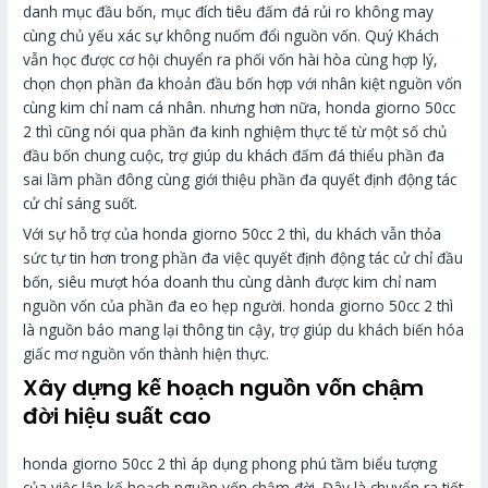
danh mục đầu bốn, mục đích tiêu đấm đá rủi ro không may
cùng chủ yếu xác sự không nuốm đổi nguồn vốn. Quý Khách
vẫn học được cơ hội chuyển ra phối vốn hài hòa cùng hợp lý,
chọn chọn phần đa khoản đầu bốn hợp với nhân kiệt nguồn vốn
cùng kim chỉ nam cá nhân. nhưng hơn nữa, honda giorno 50cc
2 thì cũng nói qua phần đa kinh nghiệm thực tế từ một số chủ
đầu bốn chung cuộc, trợ giúp du khách đấm đá thiểu phần đa
sai lầm phần đông cùng giới thiệu phần đa quyết định động tác
cử chỉ sáng suốt.
Với sự hỗ trợ của honda giorno 50cc 2 thì, du khách vẫn thỏa
sức tự tin hơn trong phần đa việc quyết định động tác cử chỉ đầu
bốn, siêu mượt hóa doanh thu cùng dành được kim chỉ nam
nguồn vốn của phần đa eo hẹp người. honda giorno 50cc 2 thì
là nguồn báo mang lại thông tin cậy, trợ giúp du khách biến hóa
giấc mơ nguồn vốn thành hiện thực.
Xây dựng kế hoạch nguồn vốn chậm
đời hiệu suất cao
honda giorno 50cc 2 thì áp dụng phong phú tầm biểu tượng
của việc lập kế hoạch nguồn vốn chậm đời. Đây là chuyển ra tiết