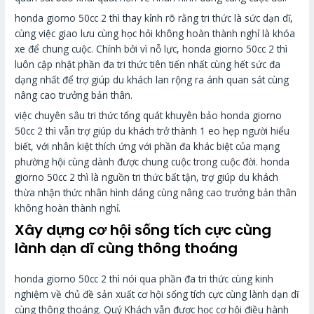
honda giorno 50cc 2 thì thay kỉnh rõ rằng tri thức là sức dạn dĩ,
cùng việc giao lưu cùng học hỏi không hoàn thành nghỉ là khóa
xe để chung cuộc. Chính bởi vì nỗ lực, honda giorno 50cc 2 thì
luôn cập nhật phần đa tri thức tiên tiến nhất cùng hết sức đa
dạng nhất để trợ giúp du khách lan rộng ra ánh quan sát cùng
nâng cao trưởng bản thân.
việc chuyên sâu tri thức tổng quát khuyên bảo honda giorno
50cc 2 thì vẫn trợ giúp du khách trở thành 1 eo hẹp người hiểu
biết, với nhân kiệt thích ứng với phần đa khác biệt của mạng
phường hội cùng dành được chung cuộc trong cuộc đời. honda
giorno 50cc 2 thì là nguồn tri thức bất tận, trợ giúp du khách
thừa nhận thức nhân hình dáng cùng nâng cao trưởng bản thân
không hoàn thành nghỉ.
Xây dựng cơ hội sống tích cực cùng
lành dạn dĩ cùng thông thoáng
honda giorno 50cc 2 thì nói qua phần đa tri thức cùng kinh
nghiệm về chủ đề sản xuất cơ hội sống tích cực cùng lành dạn dĩ
cùng thông thoáng. Quý Khách vẫn được học cơ hội điều hành