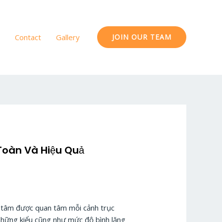
Contact
Gallery
JOIN OUR TEAM
Toàn Và Hiệu Quả
n tâm được quan tâm mỗi cảnh trục
 những kiểu cũng như mức độ bình lặng