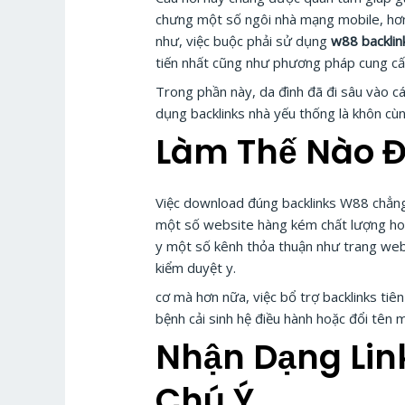
chưng một số ngôi nhà mạng mobile, hơn
như, việc buộc phải sử dụng
w88 backlin
tiến nhất cũng như phương pháp cung c
Trong phần này, da đình đã đi sâu vào c
dụng backlinks nhà yếu thống là khôn cùn
Làm Thế Nào Đ
Việc download đúng backlinks W88 chẳng 
một số website hàng kém chất lượng hoặ
y một số kênh thỏa thuận như trang we
kiểm duyệt y.
cơ mà hơn nữa, việc bổ trợ backlinks tiê
bệnh cải sinh hệ điều hành hoặc đổi tên
Nhận Dạng Lin
Chú Ý