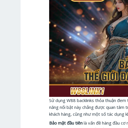
Sử dụng W88 backlinks thỏa thuận đem t
năng nổi bật này chẳng được quan tâm tr
khách hàng, cũng như một số tác dụng k
Bảo mật đầu tiên
là vấn đề hàng đầu cơ 