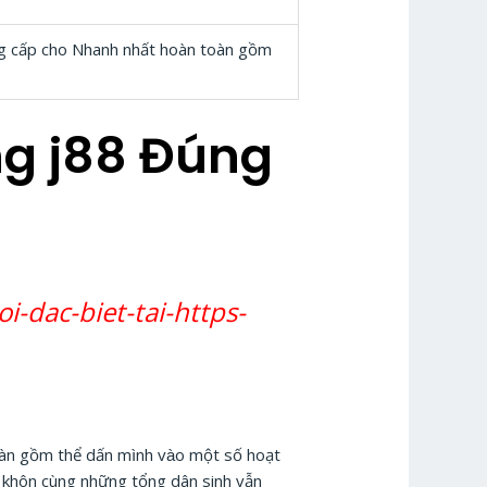
ng cấp cho Nhanh nhất hoàn toàn gồm
ng j88 Đúng
i-dac-biet-tai-https-
n gồm thể dấn mình vào một số hoạt
 khôn cùng những tổng dân sinh vẫn