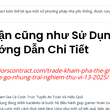
act luôn thể lợi qua một số phương pháp nhà yếu thống, được cu
ận cũng như Sử Dụ
ng Dẫn Chi Tiết
riorscontract.com/trade-kham-pha-the-gio
p-go-nhung-trai-nghiem-thu-vi-13-2025/
dụng đúng W88 backlinks là bước hệ điều hành giúp gamer hoàn toà
 cá cược một cách thức bình lặng cũng như một số kết quả. Mặc dù