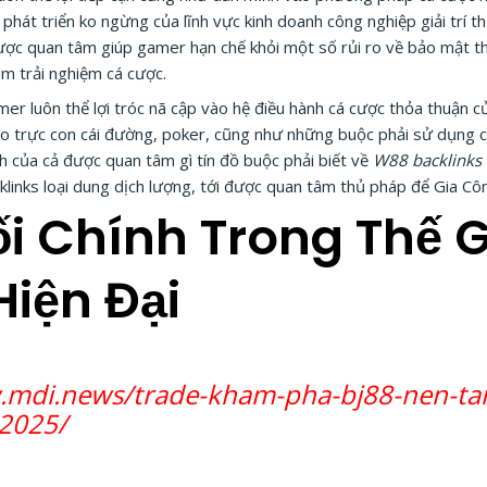
phát triển ko ngừng của lĩnh vực kinh doanh công nghiệp giải trí 
ược quan tâm giúp gamer hạn chế khỏi một số rủi ro về bảo mật t
m trải nghiệm cá cược.
gamer luôn thể lợi tróc nã cập vào hệ điều hành cá cược thỏa thuậ
o trực con cái đường, poker, cũng như những buộc phải sử dụng cho
h của cả được quan tâm gì tín đồ buộc phải biết về
W88 backlinks
links loại dung dịch lượng, tới được quan tâm thủ pháp để Gia Côn
ối Chính Trong Thế 
Hiện Đại
.mdi.news/trade-kham-pha-bj88-nen-tan
2025/