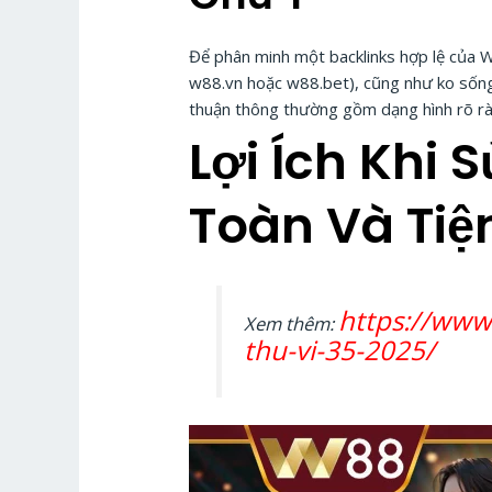
Để phân minh một backlinks hợp lệ của W
w88.vn hoặc w88.bet), cũng như ko sống
thuận thông thường gồm dạng hình rõ ràn
Lợi Ích Khi
Toàn Và Tiện
https://www
Xem thêm:
thu-vi-35-2025/