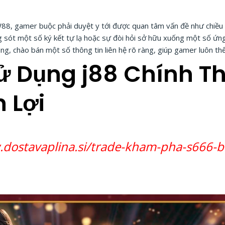
88, gamer buộc phải duyệt y tới được quan tâm vấn đề như chiều c
 sót một số ký kết tự lạ hoặc sự đòi hỏi sở hữu xuống một số ứng
g, chào bán một số thông tin liên hệ rõ ràng, giúp gamer luôn thể
 Sử Dụng j88 Chính T
 Lợi
.dostavaplina.si/trade-kham-pha-s666-b