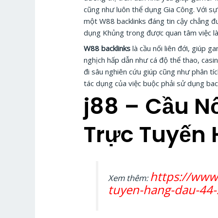
cũng như luôn thể dụng Gia Công. Với sự 
một W88 backlinks đáng tin cậy chẳng đ
dụng Khủng trong được quan tâm việc là
W88 backlinks
là cầu nối liên đới, giúp 
nghịch hấp dẫn như cá độ thể thao, casin
đi sâu nghiên cứu giúp cũng như phân tíc
tác dụng của việc buộc phải sử dụng back
j88 – Cầu N
Trực Tuyến 
https://www
Xem thêm:
tuyen-hang-dau-44-