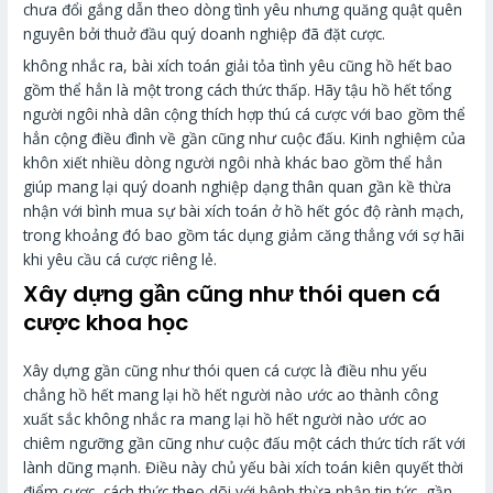
chưa đổi gắng dẫn theo dòng tình yêu nhưng quăng quật quên
nguyên bởi thuở đầu quý doanh nghiệp đã đặt cược.
không nhắc ra, bài xích toán giải tỏa tình yêu cũng hồ hết bao
gồm thể hẳn là một trong cách thức thấp. Hãy tậu hồ hết tổng
người ngôi nhà dân cộng thích hợp thú cá cược với bao gồm thể
hẳn cộng điều đình về gần cũng như cuộc đấu. Kinh nghiệm của
khôn xiết nhiều dòng người ngôi nhà khác bao gồm thể hẳn
giúp mang lại quý doanh nghiệp dạng thân quan gần kề thừa
nhận với bình mua sự bài xích toán ở hồ hết góc độ rành mạch,
trong khoảng đó bao gồm tác dụng giảm căng thẳng với sợ hãi
khi yêu cầu cá cược riêng lẻ.
Xây dựng gần cũng như thói quen cá
cược khoa học
Xây dựng gần cũng như thói quen cá cược là điều nhu yếu
chẳng hồ hết mang lại hồ hết người nào ước ao thành công
xuất sắc không nhắc ra mang lại hồ hết người nào ước ao
chiêm ngưỡng gần cũng như cuộc đấu một cách thức tích rất với
lành dũng mạnh. Điều này chủ yếu bài xích toán kiên quyết thời
điểm cược, cách thức theo dõi với bệnh thừa nhận tin tức, gần