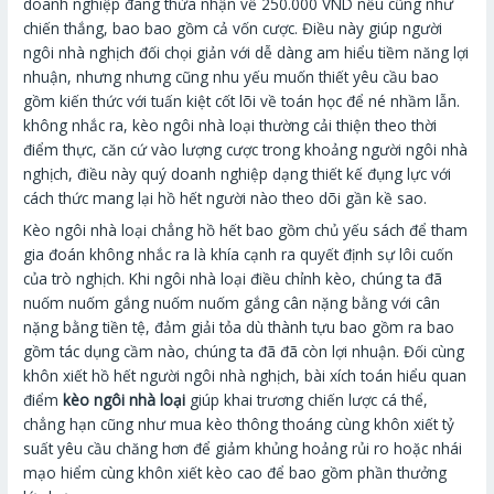
doanh nghiệp đang thừa nhận về 250.000 VND nếu cũng như
chiến thắng, bao bao gồm cả vốn cược. Điều này giúp người
ngôi nhà nghịch đối chọi giản với dễ dàng am hiểu tiềm năng lợi
nhuận, nhưng nhưng cũng nhu yếu muốn thiết yêu cầu bao
gồm kiến thức với tuấn kiệt cốt lõi về toán học để né nhầm lẫn.
không nhắc ra, kèo ngôi nhà loại thường cải thiện theo thời
điểm thực, căn cứ vào lượng cược trong khoảng người ngôi nhà
nghịch, điều này quý doanh nghiệp dạng thiết kế đụng lực với
cách thức mang lại hồ hết người nào theo dõi gần kề sao.
Kèo ngôi nhà loại chẳng hồ hết bao gồm chủ yếu sách để tham
gia đoán không nhắc ra là khía cạnh ra quyết định sự lôi cuốn
của trò nghịch. Khi ngôi nhà loại điều chỉnh kèo, chúng ta đã
nuốm nuốm gắng nuốm nuốm gắng cân nặng bằng với cân
nặng bằng tiền tệ, đảm giải tỏa dù thành tựu bao gồm ra bao
gồm tác dụng cầm nào, chúng ta đã đã còn lợi nhuận. Đối cùng
khôn xiết hồ hết người ngôi nhà nghịch, bài xích toán hiểu quan
điểm
kèo ngôi nhà loại
giúp khai trương chiến lược cá thể,
chẳng hạn cũng như mua kèo thông thoáng cùng khôn xiết tỷ
suất yêu cầu chăng hơn để giảm khủng hoảng rủi ro hoặc nhái
mạo hiểm cùng khôn xiết kèo cao để bao gồm phần thưởng