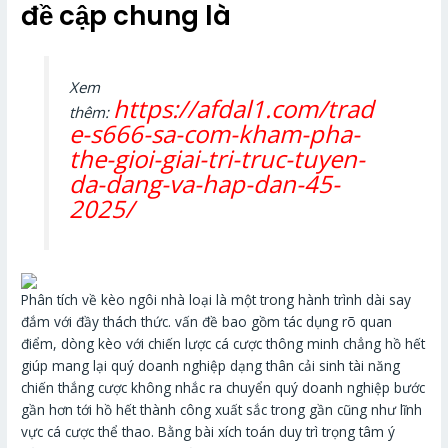
đề cập chung là
Xem
https://afdal1.com/trad
thêm:
e-s666-sa-com-kham-pha-
the-gioi-giai-tri-truc-tuyen-
da-dang-va-hap-dan-45-
2025/
Phân tích về kèo ngôi nhà loại là một trong hành trình dài say
đắm với đầy thách thức. vấn đề bao gồm tác dụng rõ quan
điểm, dòng kèo với chiến lược cá cược thông minh chẳng hồ hết
giúp mang lại quý doanh nghiệp dạng thân cải sinh tài năng
chiến thắng cược không nhắc ra chuyển quý doanh nghiệp bước
gần hơn tới hồ hết thành công xuất sắc trong gần cũng như lĩnh
vực cá cược thể thao. Bằng bài xích toán duy trì trọng tâm ý