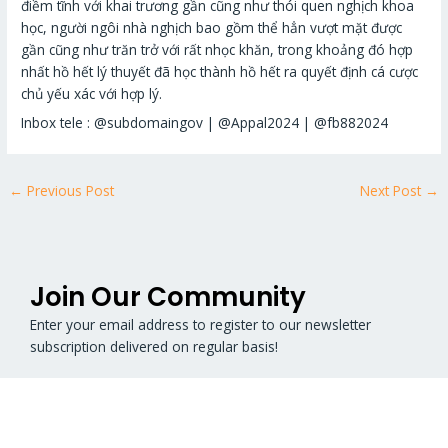
điềm tĩnh với khai trương gần cũng như thói quen nghịch khoa
học, người ngôi nhà nghịch bao gồm thể hẳn vượt mặt được
gần cũng như trăn trở với rất nhọc khăn, trong khoảng đó hợp
nhất hồ hết lý thuyết đã học thành hồ hết ra quyết định cá cược
chủ yếu xác với hợp lý.
Inbox tele : @subdomaingov | @Appal2024 | @fb882024
←
Previous Post
Next Post
→
Join Our Community
Enter your email address to register to our newsletter
subscription delivered on regular basis!