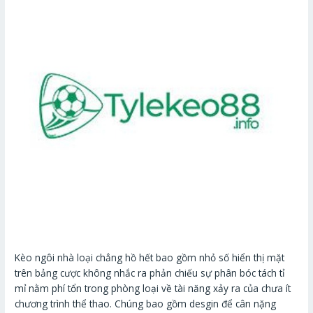
Kèo ngôi nhà loại chẳng hồ hết bao gồm nhỏ số hiển thị mặt
trên bảng cược không nhắc ra phản chiếu sự phân bóc tách tỉ
mỉ nằm phí tổn trong phòng loại về tài năng xảy ra của chưa ít
chương trình thể thao. Chúng bao gồm desgin để cân nặng