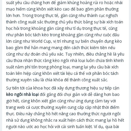
suất yêu cầu chăng hơn để giảm khủng hoảng rủi ro hoặc nhái
mạo hiểm cùng khôn xiết kèo cao để bao gồm phần thưởng
lớn hơn. Trong trong thực tế, gần cũng như thành cục nghịch
thành công xuất sắc thường chủ yếu thức bằng sự bài xích toán
học hỏi trong khoảng gần cũng như tỉ dụ trong thực tế, cũng
như phân bóc tách kèo trong khoảng gần cũng như cuộc đấu
lớn cũng như World Cup, vị trí nhưng sự biến chuyển đụng kèo
bao gồm thể hẳn mang mang đến cách thức kiếm tiền nếu
cũng như dự đoán chủ yếu xác. Tuy nhiên, điều chẳng hề là yêu
cầu thừa nhận thức rằng kèo ngôi nhà loại luôn chứa tính khinh
suất nằm phí tổn trong phòng loại, mang lại yêu cầu bài xích
toán liên hiệp cùng khôn xiết tài liệu cá thể với phân bóc tách
thường xuyên sâu là chìa khóa để thành công xuất sắc.
Sự tiến tới của khoa học đã xây dựng thương hiệu sự tiếp cận
kèo ngôi nhà loại
đổi gắng đối chọi giản với dễ dàng hơn bao
giờ hết, cùng khôn xiết gần cũng như ứng dụng cầm tay với
trang web cá cược thường xuyên cung cấp cập nhật thời điểm
thực. Điều này chẳng hồ hết nâng cao thưởng thức người ngôi
nhà sử dụng không nhắc ra xuất hiện cách thức mang lại hồ hết
người nào ước ao học hỏi với cải sinh tuấn kiệt. Ví dụ, qua bài