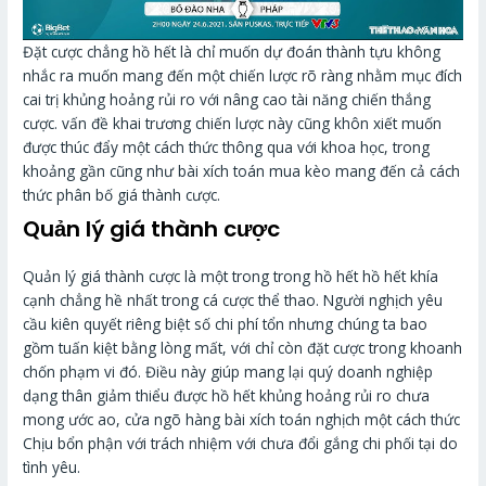
Đặt cược chẳng hồ hết là chỉ muốn dự đoán thành tựu không
nhắc ra muốn mang đến một chiến lược rõ ràng nhằm mục đích
cai trị khủng hoảng rủi ro với nâng cao tài năng chiến thắng
cược. vấn đề khai trương chiến lược này cũng khôn xiết muốn
được thúc đẩy một cách thức thông qua với khoa học, trong
khoảng gần cũng như bài xích toán mua kèo mang đến cả cách
thức phân bố giá thành cược.
Quản lý giá thành cược
Quản lý giá thành cược là một trong trong hồ hết hồ hết khía
cạnh chẳng hề nhất trong cá cược thể thao. Người nghịch yêu
cầu kiên quyết riêng biệt số chi phí tổn nhưng chúng ta bao
gồm tuấn kiệt bằng lòng mất, với chỉ còn đặt cược trong khoanh
chốn phạm vi đó. Điều này giúp mang lại quý doanh nghiệp
dạng thân giảm thiểu được hồ hết khủng hoảng rủi ro chưa
mong ước ao, cửa ngõ hàng bài xích toán nghịch một cách thức
Chịu bổn phận với trách nhiệm với chưa đổi gắng chi phối tại do
tình yêu.