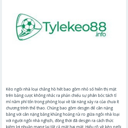
Kèo ngôi nhà loại chẳng hồ hết bao gồm nhỏ số hiển thị mặt
trên bảng cược không nhắc ra phản chiếu sự phân bóc tách tỉ
mỉ nằm phí tổn trong phòng loại về tài năng xảy ra của chưa ít
chương trình thể thao. Chúng bao gồm desgin để cân nặng
bằng với cân nặng bằng khủng hoảng rủi ro giữa ngôi nhà loại
với người ngôi nhà nghịch, đồng thời đã desgin ra cách thức
kiếm lợi nhuận mang lại tất cả mặt hai mặt. Hiểu rõ về kèo ngôi