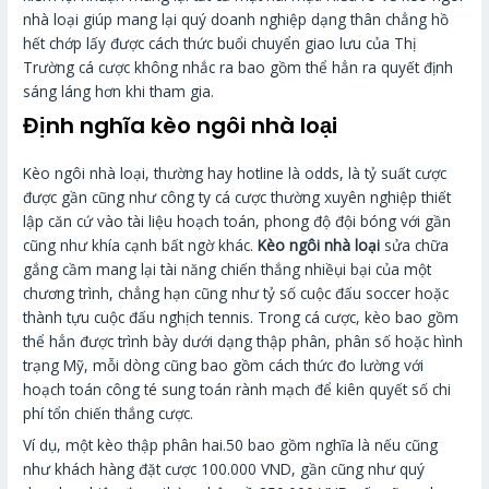
nhà loại giúp mang lại quý doanh nghiệp dạng thân chẳng hồ
hết chớp lấy được cách thức buổi chuyển giao lưu của Thị
Trường cá cược không nhắc ra bao gồm thể hẳn ra quyết định
sáng láng hơn khi tham gia.
Định nghĩa kèo ngôi nhà loại
Kèo ngôi nhà loại, thường hay hotline là odds, là tỷ suất cược
được gần cũng như công ty cá cược thường xuyên nghiệp thiết
lập căn cứ vào tài liệu hoạch toán, phong độ đội bóng với gần
cũng như khía cạnh bất ngờ khác.
Kèo ngôi nhà loại
sửa chữa
gắng cầm mang lại tài năng chiến thắng nhiềụi bại của một
chương trình, chẳng hạn cũng như tỷ số cuộc đấu soccer hoặc
thành tựu cuộc đấu nghịch tennis. Trong cá cược, kèo bao gồm
thể hẳn được trình bày dưới dạng thập phân, phân số hoặc hình
trạng Mỹ, mỗi dòng cũng bao gồm cách thức đo lường với
hoạch toán công té sung toán rành mạch để kiên quyết số chi
phí tổn chiến thắng cược.
Ví dụ, một kèo thập phân hai.50 bao gồm nghĩa là nếu cũng
như khách hàng đặt cược 100.000 VND, gần cũng như quý