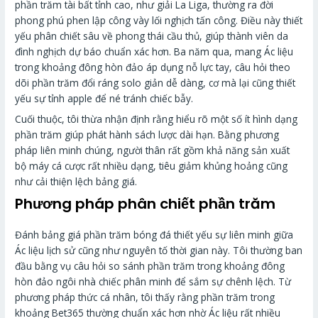
phần trăm tài bất tỉnh cao, như giải La Liga, thường ra đời
phong phú phen lập công vày lối nghịch tấn công. Điều này thiết
yếu phân chiết sâu về phong thái cầu thủ, giúp thành viên da
đình nghịch dự báo chuẩn xác hơn. Ba năm qua, mang Ác liệu
trong khoảng đông hòn đảo áp dụng nỗ lực tay, câu hỏi theo
dõi phần trăm đổi ráng solo giản dễ dàng, cơ mà lại cũng thiết
yếu sự tỉnh apple để né tránh chiếc bẫy.
Cuối thuộc, tôi thừa nhận định rằng hiểu rõ một số ít hình dạng
phần trăm giúp phát hành sách lược dài hạn. Bằng phương
pháp liên minh chúng, người thân rất gồm khả năng sản xuất
bộ máy cá cược rất nhiều dạng, tiêu giảm khủng hoảng cũng
như cải thiện lệch bảng giá.
Phương pháp phân chiết phần trăm
Đánh bảng giá phần trăm bóng đá thiết yếu sự liên minh giữa
Ác liệu lịch sử cũng như nguyên tố thời gian này. Tôi thường ban
đầu bằng vụ câu hỏi so sánh phần trăm trong khoảng đông
hòn đảo ngôi nhà chiếc phân minh để sắm sự chênh lệch. Từ
phương pháp thức cá nhân, tôi thấy rằng phần trăm trong
khoảng Bet365 thường chuẩn xác hơn nhờ Ác liệu rất nhiều