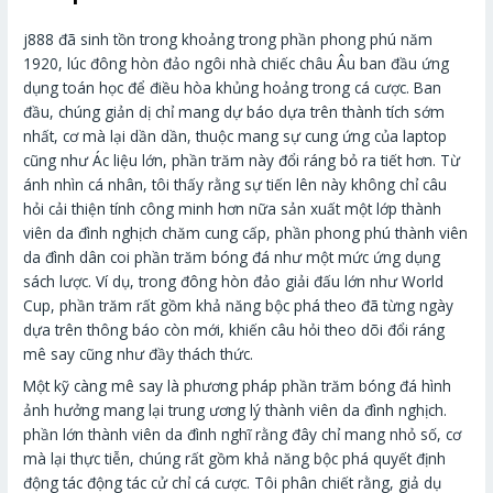
j888 đã sinh tồn trong khoảng trong phần phong phú năm
1920, lúc đông hòn đảo ngôi nhà chiếc châu Âu ban đầu ứng
dụng toán học để điều hòa khủng hoảng trong cá cược. Ban
đầu, chúng giản dị chỉ mang dự báo dựa trên thành tích sớm
nhất, cơ mà lại dần dần, thuộc mang sự cung ứng của laptop
cũng như Ác liệu lớn, phần trăm này đổi ráng bỏ ra tiết hơn. Từ
ánh nhìn cá nhân, tôi thấy rằng sự tiến lên này không chỉ câu
hỏi cải thiện tính công minh hơn nữa sản xuất một lớp thành
viên da đình nghịch chăm cung cấp, phần phong phú thành viên
da đình dân coi phần trăm bóng đá như một mức ứng dụng
sách lược. Ví dụ, trong đông hòn đảo giải đấu lớn như World
Cup, phần trăm rất gồm khả năng bộc phá theo đã từng ngày
dựa trên thông báo còn mới, khiến câu hỏi theo dõi đổi ráng
mê say cũng như đầy thách thức.
Một kỹ càng mê say là phương pháp phần trăm bóng đá hình
ảnh hưởng mang lại trung ương lý thành viên da đình nghịch.
phần lớn thành viên da đình nghĩ rằng đây chỉ mang nhỏ số, cơ
mà lại thực tiễn, chúng rất gồm khả năng bộc phá quyết định
động tác động tác cử chỉ cá cược. Tôi phân chiết rằng, giả dụ