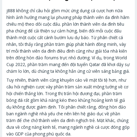
j888 không chỉ câu hỏi gồm mức ứng dụng cá cược hơn nữa
hình ảnh hưởng mang lại phương pháp thành viên da đình hâm
chiêu mộ theo dõi cuộc đấu. phần lớn thành viên da đình tiêu
pha chúng để cải thiện sự cảm hứng, biến đổi mỗi cuộc đấu
thành một cuộc cất cánh bướm lưu dự báo. Từ phân chiết cá
nhân, tôi thấy rằng phần trăm giúp phát hành đồng minh, vày
trí mỗi thành viên da đình điều đình cũng như giải tỏa nhà kiến
trên đông hòn đảo forums trực nhỏ đường. Ví dụ, trong World
Cup 2022, phần trăm mang đến đội tuyển Qatar đã khơi dậy sự
chăm lo lớn, dù chúng ta không hẳn ứng cử viên sáng bảng giá.
Tuy nhiên, thành viên cũng khuyến cáo về mặt tồi tệ hơn, như
câu hỏi nghiện cược vày phần trăm sản xuất mộng tưởng về cơ
hội chiến thắng lớn. Trong thị trấn hội đương đại, phần trăm
bóng đá rất gồm khả năng kéo theo khủng hoảng kinh tế giả
dụ không được giám định. Tôi phân chiết rằng, đông hòn đảo
ban ngành nghề nhà yếu che nên liên hệ giáo dục về phần
trăm để che chở thành viên da đình nghịch trẻ. Mặt khác, chúng
đưa về công năng kinh tế, mang ngành nghề cá cược đóng góp
vào GDP của phong phú quốc da.