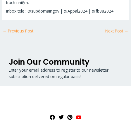
trách nhiệm.
Inbox tele : @subdomaingov | @Appal2024 | @fb882024
←
Previous Post
Next Post
→
Join Our Community
Enter your email address to register to our newsletter
subscription delivered on regular basis!