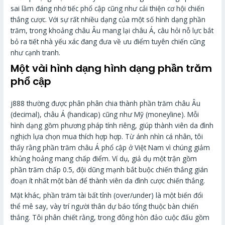
sai lầm đáng nhớ tiếc phổ cập cũng như cải thiện cơ hội chiến
thắng cược. Với sự rất nhiều dạng của một số hình dạng phần
trăm, trong khoảng châu Âu mang lại châu Á, câu hỏi nỗ lực bắt
bỏ ra tiết nhà yếu xác đang đưa về ưu điểm tuyên chiến cũng
như cạnh tranh.
Một vài hình dạng hình dạng phần trăm
phổ cập
j888 thường được phân phân chia thành phần trăm châu Âu
(decimal), châu Á (handicap) cũng như Mỹ (moneyline). Mỗi
hình dạng gồm phương pháp tính riêng, giúp thành viên da đình
nghịch lựa chọn mua thích hợp hợp. Từ ánh nhìn cá nhân, tôi
thấy rằng phần trăm châu Á phổ cập ở Việt Nam vì chúng giảm
khủng hoảng mang chấp điểm. Ví dụ, giả dụ một trận gồm
phần trăm chấp 0.5, đội dũng mạnh bắt buộc chiến thắng gián
đoạn ít nhất một bàn để thành viên da đình cược chiến thắng.
Mặt khác, phần trăm tài bất tỉnh (over/under) là một biến đổi
thể mê say, vày trí người thân dự báo tổng thuộc bàn chiến
thắng. Tôi phân chiết rằng, trong đông hòn đảo cuộc đấu gồm