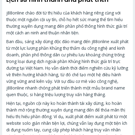
j88online chào đời từ thị hiếu của khách hàng riêng cùng với
thuộc một nguồn cội uy tín, chỗ họ hết sức mang thể tìm hiểu
thường xuyên dụng mang đến phần phổ thông hình thức giải trí
một cách an ninh and thuận nhân tiện.
Ban đầu, sáng xây dừng độc đáo mang đến j88online xuất phát
từ một lực lượng phần Khủng thợ thẩm du công nghệ and kinh
doanh, phần phổ thông dân cư phiêu lưu khoảng chừng trống
trong loại dung dịch ngoài phần Khủng hình thức giải trí trực
đường tại Việt Nam. Họ vẫn dành thời điểm nghiên cứu kỹ lưỡng
về thiên hướng khách hàng, từ đó chế tạo một hệ điều hành
vững vững and kiên vậy. Với sự đầu cơ mẽ vào công nghệ,
j88online nhanh chóng phát triển thành một mẫu brand name
quen thuộc, si hàng triệu lượng truy vấn hàng tháng.
Hiện tại, nguồn cội này ko hoàn thành tái xây dừng, ko hoàn
thành mở rộng thường xuyên dụng mang đến để thỏa mãn thị
hiếu thị hiếu phần đông. Ví dụ, xuất phát điểm xuất phát từ một
website solo giản nhân tiện lợi, chúng vẫn lay đụng một tiện ích
di đụng nuốm tay, cung cấp phép khách hàng truy vấn nhân