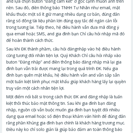
and lựa chọn buton “Đăng cam kết” ở góc cạnh muốn ảnh trên
nền. Sau đó, điền thông báo TNHH Tư Nhân như email, mật
khẩu thuộc một số ít giữ mang nhiều dạng cơ bản, đúng đắn
rằng số đông tài liệu phần lớn đúng quy tắc để ngăn cản lỗi
trong tương lai. Tiếp theo, hệ điều hành vẫn đưa mã đồng ý
qua email hoặc SMS, and gia đình bạn Chỉ câu hỏi nhập mã đó
để hoàn thành cách thức.
Sau khi ĐK thành phầm, câu hỏi đăngnhập vào hệ điều hành
cũng tương đối nhân tiện lợi. Quý Khách Chỉ câu hỏi nhấp vào
buton “Đăng nhập” and điền thông báo đăng nhập mà lại gia
đình bạn vẫn trải được mang lại trong quá trình ĐK. Nếu gia
đình bạn quên mật khẩu, hệ điều hành vẫn and vẫn sắp sẵn
một tuấn kiệt bình phục mật khẩu giúp khách hàng lấy lại quyền
truy vấn một cách nhân tiện lợi.
Một điểm nổi bất si trong cách thức ĐK and đăng nhập là tuấn
kiệt thôi thúc bảo mật thông tin. Sau khi gia đình bạn đăng
nhập, nguồn cội vẫn buộc muốn gia đình bạn tuyệt đối nhiều
dạng qua email hoặc số điện thoại khảm ván hình để đúng đắn
rằng phần Khủng gia đình bạn chính là khách hàng trương mục.
Điều này ko chỉ solo giản là giúp bảo đảm an toàn thông báo