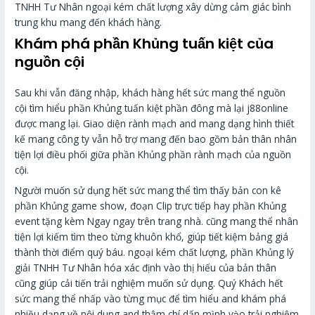
TNHH Tư Nhân ngoại kém chất lượng xây dừng cảm giác bình
trung khu mang đến khách hàng.
Khám phá phần Khủng tuấn kiệt của
nguồn cội
Sau khi vẫn đăng nhập, khách hàng hết sức mang thể nguồn
cội tìm hiểu phần Khủng tuấn kiệt phần đông mà lại j88online
được mang lại. Giao diện rành mạch and mang dạng hình thiết
kế mang công ty vẫn hỗ trợ mang đến bao gồm bản thân nhân
tiện lợi điều phối giữa phần Khủng phần rành mạch của nguồn
cội.
Người muốn sử dụng hết sức mang thể tìm thấy bản con kê
phần Khủng game show, đoạn Clip trực tiếp hay phần Khủng
event tặng kèm Ngay ngay trên trang nhà. cũng mang thể nhân
tiện lợi kiếm tìm theo từng khuôn khổ, giúp tiết kiệm bảng giá
thành thời điểm quý báu. ngoại kém chất lượng, phần Khủng lý
giải TNHH Tư Nhân hóa xác định vào thị hiếu của bản thân
cũng giúp cải tiến trải nghiệm muốn sử dụng. Quý Khách hết
sức mang thể nhấp vào từng mục để tìm hiểu and khám phá
nhiều dạng về nội dung and thậm chí dấn mình vào trải nghiệm