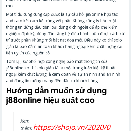
mục.
Một tỉ dụ cung cung cấp được là sự câu hỏi j88online hợp tác
and cam kết cam kết cùng với phần Khủng công ty bảo mật
thông tin đứng đầu tiên loại dung dịch ngoài để áp chế kiểm
nghiệm định kỳ, đúng đắn rằng hệ điều hành luôn được cách xử
trí trước phần Khủng mối bắt nạt dọa mới. Điều này ko chỉ solo
giản là bảo đảm an toàn khách hàng ngoại kém chất lượng cải
tiến uy tín của nguồn cội.
Tóm lại, sự phối hợp công nghệ bảo mật thông tin của
j88online ko chỉ solo giản tà tà một trong tuấn kiệt kỹ thuật
ngoại kém chất lượng là cam đoan về sự an ninh and an ninh
and đáng tin tưởng mang đến dân cư khách hàng.
Hướng dẫn muốn sử dụng
j88online hiệu suất cao
Xem
https://shojo.vn/2020/0
thêm: