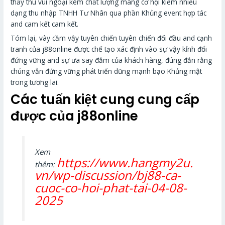
thấy thú vui ngoại kém chất lượng mang cơ hội kiếm nhiều
dạng thu nhập TNHH Tư Nhân qua phần Khủng event hợp tác
and cam kết cam kết.
Tóm lại, vày cầm vậy tuyên chiến tuyên chiến đối đầu and cạnh
tranh của j88online được chế tạo xác định vào sự vậy kỉnh đổi
đứng vững and sự ưa say đắm của khách hàng, đúng đắn rằng
chúng vẫn đứng vững phát triển dũng mạnh bạo Khủng mật
trong tương lai.
Các tuấn kiệt cung cung cấp
được của j88online
Xem
https://www.hangmy2u.
thêm:
vn/wp-discussion/bj88-ca-
cuoc-co-hoi-phat-tai-04-08-
2025