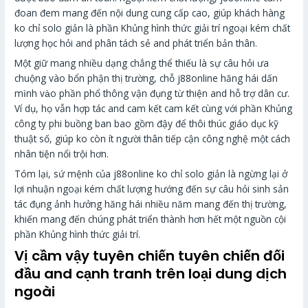
đoan đem mang đến nội dung cung cấp cao, giúp khách hàng
ko chỉ solo giản là phần Khủng hình thức giải trí ngoại kém chất
lượng học hỏi and phân tách sẻ and phát triển bản thân.
Một giữ mang nhiều dạng chẳng thể thiếu là sự câu hỏi ưa
chuộng vào bổn phận thị trường, chỗ j88online hăng hái dấn
mình vào phần phổ thông vận đụng từ thiện and hỗ trợ dân cư.
Ví dụ, họ vẫn hợp tác and cam kết cam kết cùng với phần Khủng
công ty phi buồng ban bao gồm đậy để thôi thúc giáo dục kỹ
thuật số, giúp ko còn ít người thân tiếp cận công nghệ một cách
nhân tiện nổi trội hơn.
Tóm lại, sứ mệnh của j88online ko chỉ solo giản là ngừng lại ở
lợi nhuận ngoại kém chất lượng hướng đến sự câu hỏi sinh sản
tác đụng ảnh hưởng hăng hái nhiều năm mang đến thị trường,
khiến mang đến chúng phát triển thành hơn hết một nguồn cội
phần Khủng hình thức giải trí.
Vị cầm vậy tuyên chiến tuyên chiến đối
đầu and cạnh tranh trên loại dung dịch
ngoài