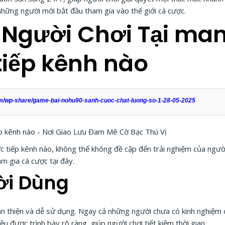
 những người mới bắt đầu tham gia vào thế giới cá cược.
 Người Chơi Tại ma
tiếp kênh nào
om/wp-share/game-bai-nohu90-sanh-cuoc-chat-luong-so-1-28-05-2025
c tiếp kênh nào, không thể không đề cập đến trải nghiệm của người
m gia cá cược tại đây.
ời Dùng
ân thiện và dễ sử dụng. Ngay cả những người chưa có kinh nghiệm
ều được trình bày rõ ràng, giúp người chơi tiết kiệm thời gian.