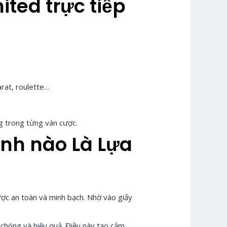
ted trực tiếp
arat, roulette…
g trong từng ván cược.
ênh nào Là Lựa
ược an toàn và minh bạch. Nhờ vào giấy
 chóng và hiệu quả. Điều này tạo cảm