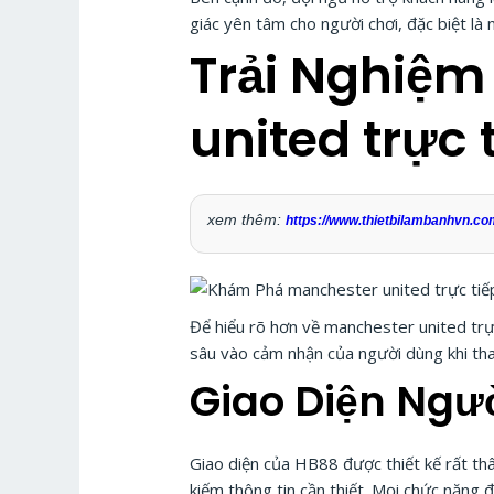
giác yên tâm cho người chơi, đặc biệt là
Trải Nghiệm
united trực 
xem thêm:
https://www.thietbilambanhvn.c
Để hiểu rõ hơn về manchester united trự
sâu vào cảm nhận của người dùng khi tha
Giao Diện Ngư
Giao diện của HB88 được thiết kế rất th
kiếm thông tin cần thiết. Mọi chức năng đ