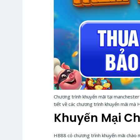
Chương trình khuyến mãi tại manchester u
tiết về các chương trình khuyến mãi mà 
Khuyến Mại C
HB88 có chương trình khuyến mãi chào mừ