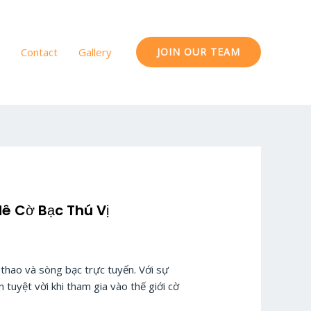
Contact
Gallery
JOIN OUR TEAM
ê Cờ Bạc Thú Vị
 thao và sòng bạc trực tuyến. Với sự
tuyệt vời khi tham gia vào thế giới cờ