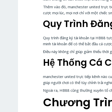
Thêm vào đó, manchester united trực tiếp
cược mọi lúc, mọi nơi chỉ với một chiếc 
Quy Trình Đăn
Quy trình đăng ký tài khoản tại HB88 tư
minh tài khoản để có thể bắt đầu cá cược
Điều này không chỉ giúp giảm thiểu thời 
Hệ Thống Cá C
manchester united trực tiếp kênh nào cu
giúp người chơi có thể tùy chỉnh trải ng
Ngoài ra, HB88 cũng thường xuyên tổ chứ
Chương Trì