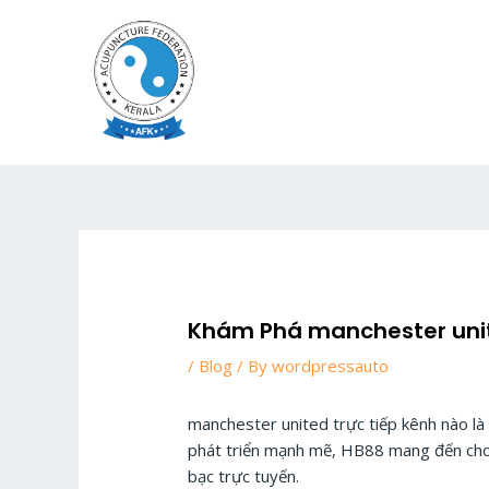
Skip
to
content
Khám Phá manchester unite
/
Blog
/ By
wordpressauto
manchester united trực tiếp kênh nào là
phát triển mạnh mẽ, HB88 mang đến cho n
bạc trực tuyến.