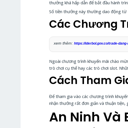
thưởng khá hấp dẫn để bắt đầu hành trìn
Số tiền thưởng này thường dao động từ 
Các Chương Tr
xem thêm:
https://iderbol.gov.co/trade-dang
Ngoài chương trình khuyến mãi chào mừng
trò chơi cụ thể hay các trò chơi slot. Nh
Cách Tham Gi
Để tham gia vào các chương trình khuyến 
nhận thưởng rất đơn giản và thuận tiện, 
An Ninh Và 