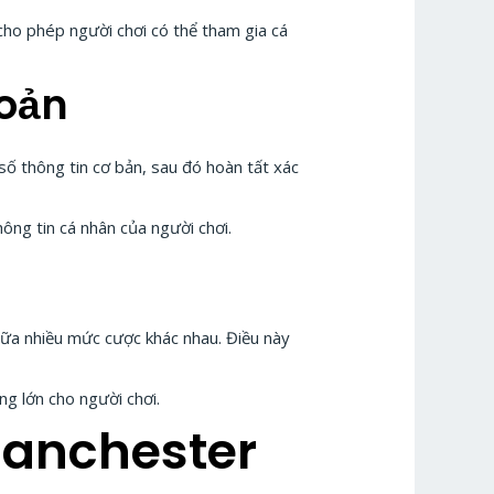
cho phép người chơi có thể tham gia cá
hoản
số thông tin cơ bản, sau đó hoàn tất xác
ông tin cá nhân của người chơi.
iữa nhiều mức cược khác nhau. Điều này
g lớn cho người chơi.
manchester