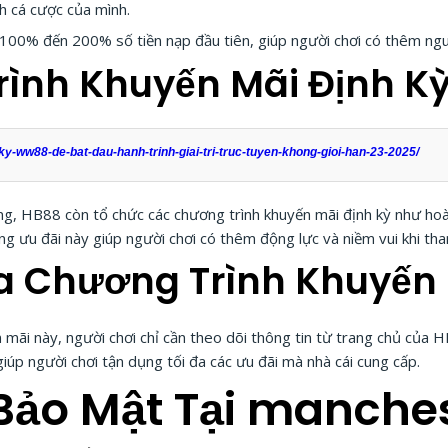
h cá cược của mình.
100% đến 200% số tiền nạp đầu tiên, giúp người chơi có thêm ngu
ình Khuyến Mãi Định K
-ky-ww88-de-bat-dau-hanh-trinh-giai-tri-truc-tuyen-khong-gioi-han-23-2025/
, HB88 còn tổ chức các chương trình khuyến mãi định kỳ như hoàn 
ững ưu đãi này giúp người chơi có thêm động lực và niềm vui khi th
a Chương Trình Khuyến
mãi này, người chơi chỉ cần theo dõi thông tin từ trang chủ của H
giúp người chơi tận dụng tối đa các ưu đãi mà nhà cái cung cấp.
Bảo Mật Tại manches