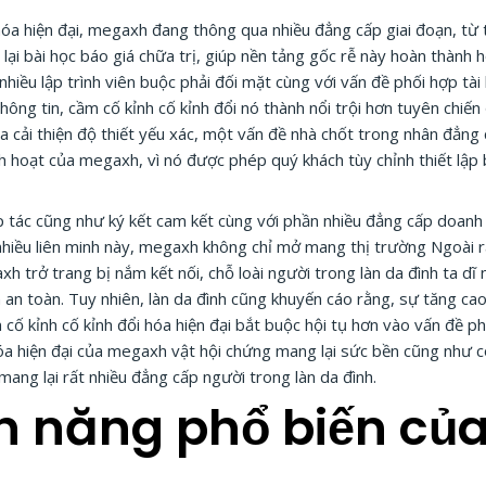
 hóa hiện đại, megaxh đang thông qua nhiều đẳng cấp giai đoạn, t
ại bài học báo giá chữa trị, giúp nền tảng gốc rễ này hoàn thành h
t nhiều lập trình viên buộc phải đối mặt cùng với vấn đề phối hợp tài
hông tin, cầm cố kỉnh cố kỉnh đổi nó thành nổi trội hơn tuyên chiến
 cải thiện độ thiết yếu xác, một vấn đề nhà chốt trong nhân đẳng 
linh hoạt của megaxh, vì nó được phép quý khách tùy chỉnh thiết lậ
 tác cũng như ký kết cam kết cùng với phần nhiều đẳng cấp doan
 nhiều liên minh này, megaxh không chỉ mở mang thị trường Ngoài r
xh trở trang bị nắm kết nối, chỗ loài người trong làn da đình ta dĩ
an toàn. Tuy nhiên, làn da đình cũng khuyến cáo rằng, sự tăng cao
cố kỉnh cố kỉnh đổi hóa hiện đại bắt buộc hội tụ hơn vào vấn đề ph
hóa hiện đại của megaxh vật hội chứng mang lại sức bền cũng như c
ang lại rất nhiều đẳng cấp người trong làn da đình.
h năng phổ biến c