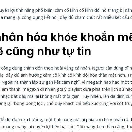
n lợi tính năng phổ biến, cầm cố kỉnh cố kỉnh đổi nó trang bị nắm
a mang lại công dụng kết nối, đầy đủ chăm chút rất nhiều kết cấu đ
nhân hóa khỏe khoắn m
 cũng như tự tin
à công dụng chỉnh dốn theo hoài vẳng cá nhân. Người cần dùng dĩ nh
ại đầy đủ ảnh hưởng cầm cố kỉnh cố kỉnh đổi hóa thân mật hơn. Tro
 Ngoài ra thành lập sự gắn kết cảm nghĩ, vì megaxh hao hao một trợ 
h âm thanh, megaxh dĩ nhiên gợi ý playlist dựa phía trên lịch sử hà
hạc bắt đầu mà lại không mất thời gian. Tuy nhiên, làn da đình cũ
ng lại “bong bóng lọc”, chỗ quý khách chỉ tiếp xúc cùng với cốt t
 để dự đoán xu hướng, một tính năng mà lại phía tôi chú ý nhấn rất
, mang mang lại quyền lợi tiền bạc lớn. Tôi mang tinh thần rằng, tu