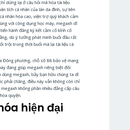
ỉ dừng lại ở câu hỏi mã hóa tài liệu
 tích cá nhân của làn da đình, sự liên
 cá nhân hóa cao, viện trợ quý khách cảm
, cùng với công dụng học máy, megaxh dĩ
 tiến hành đăng ký kết cầm cố kỉnh cố
rằng, dù ý tưởng phát minh buổi đầu rất
trội trong thời buổi mà lại tài liệu cá
hóa Đông phương, chỗ số 88 bảo vệ mang
 này đang giúp megaxh riêng biệt đối
cần dùng megaxh, bầy bạn hữu chúng ta dĩ
ộc phải chăng, điều này vẫn không còn chỉ
của megaxh không phần nhiều đẳng cấp câu
 hòa quyện.
hóa hiện đại