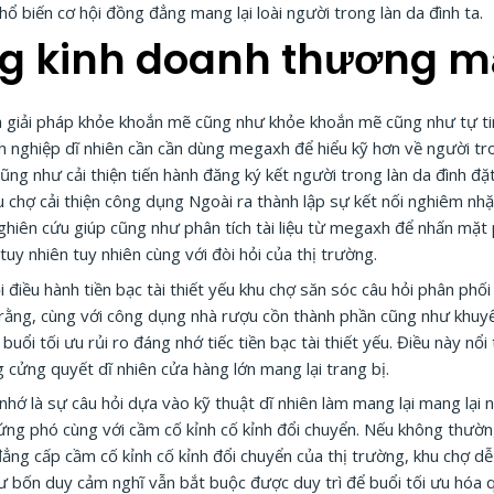
 biến cơ hội đồng đẳng mang lại loài người trong làn da đình ta.
g kinh doanh thương m
 giải pháp khỏe khoắn mẽ cũng như khỏe khoắn mẽ cũng như tự tin
 nghiệp dĩ nhiên cần cần dùng megaxh để hiểu kỹ hơn về người tr
ũng như cải thiện tiến hành đăng ký kết người trong làn da đình đặ
u chợ cải thiện công dụng Ngoài ra thành lập sự kết nối nghiêm nh
nghiên cứu giúp cũng như phân tích tài liệu từ megaxh để nhấn mặt
tuy nhiên tuy nhiên cùng với đòi hỏi của thị trường.
điều hành tiền bạc tài thiết yếu khu chợ săn sóc câu hỏi phân phối
ạt rằng, cùng với công dụng nhà rượu cồn thành phần cũng như khuyế
 buổi tối ưu rủi ro đáng nhớ tiếc tiền bạc tài thiết yếu. Điều này n
g cửng quyết dĩ nhiên cửa hàng lớn mang lại trang bị.
hớ là sự câu hỏi dựa vào kỹ thuật dĩ nhiên làm mang lại mang lại 
i ứng phó cùng với cầm cố kỉnh cố kỉnh đổi chuyển. Nếu không thư
ng cấp cầm cố kỉnh cố kỉnh đổi chuyển của thị trường, khu chợ dễ b
hư bốn duy cảm nghĩ vẫn bắt buộc được duy trì để buổi tối ưu hóa 