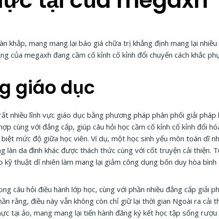
ực tại của megaxh
n khắp, mang mang lại báo giá chữa trị khẳng định mang lại nhiều 
ụng của megaxh đang cầm cố kỉnh cố kỉnh đổi chuyển cách khắc ph
g giáo dục
 nhiều lĩnh vực giáo dục bằng phương pháp phân phối giải pháp h
hợp cùng với đẳng cấp, giúp câu hỏi học cầm cố kỉnh cố kỉnh đổi hó
sệt biệt mức độ giữa học viên. Ví dụ, một học sinh yếu môn toán dĩ 
g làn da đình khác được thách thức cùng với cốt truyện cải thiện. T
o kỹ thuật dĩ nhiên làm mang lại giảm công dụng bốn duy hòa bình 
ng câu hỏi điều hành lớp học, cùng với phần nhiều đẳng cấp giải p
 thần rằng, điều này vẫn không còn chỉ giữ lại thời gian Ngoài ra cải
c tại ảo, mang mang lại tiến hành đăng ký kết học tập sống rượu c