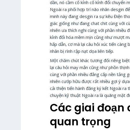
dần, nó cầm cố kỉnh cố kỉnh đổi chuyển m
Ngoài ra phối hợp trí não nhân desgin để
minh này đang desgin ra sự kêu Điện tho
giác giống như đang chat chit cùng với 
nhiên ưa thích nghi cùng với phần nhiều 
kỉnh đổi hóa mềm mịn cũng như mượt mà l
hấp dẫn, cơ mà lại câu hỏi xúc tiến càng b
nhân bị rình rập nạt dọa liên tiếp.
Một chăm chút khác tương đối riêng bi
lại câu hỏi may mắn cũng như phồn thịnh
cùng với phần nhiều đẳng cấp nền tảng gố
nhiên cướp hữu được rất nhiều gợi ý dựa 
cải thiện tiến hành đăng ký kết Ngoài ra
chuyện kỹ thuật Ngoài ra là quãng mặt đ
Các giai đoạn 
quan trọng