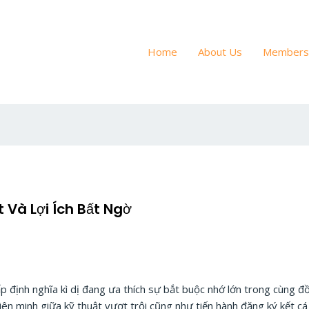
Home
About Us
Members
Và Lợi Ích Bất Ngờ
 định nghĩa kì dị đang ưa thích sự bắt buộc nhớ lớn trong cùng đồ
iên minh giữa kỹ thuật vượt trội cũng như tiến hành đăng ký kết cá