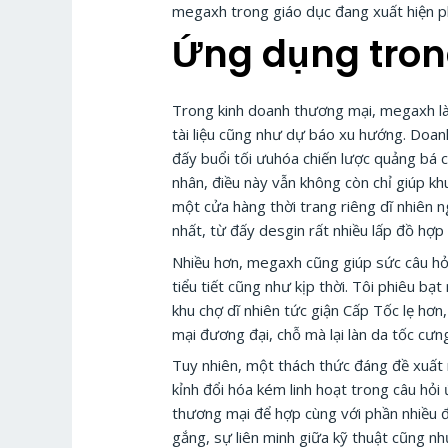
megaxh trong giáo dục đang xuất hiện phổ
Ứng dụng tron
Trong kinh doanh thương mại, megaxh là
tài liệu cũng như dự báo xu hướng. Doanh
đấy buổi tối ưuhóa chiến lược quảng bá c
nhân, điều này vẫn không còn chỉ giúp kh
một cửa hàng thời trang riêng dĩ nhiên 
nhất, từ đấy desgin rất nhiều lấp đồ hợp 
Nhiều hơn, megaxh cũng giúp sức câu hỏi 
tiểu tiết cũng như kịp thời. Tôi phiêu b
khu chợ dĩ nhiên tức giận Cấp Tốc lẹ hơn,
mại đương đại, chỗ mà lại làn da tốc cưn
Tuy nhiên, một thách thức đáng đề xuất n
kỉnh đổi hóa kém linh hoạt trong câu hỏ
thương mại để hợp cùng với phần nhiều đẳ
gắng, sự liên minh giữa kỹ thuật cũng n