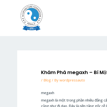
Skip
to
content
Khám Phá megaxh – Bí Mật 
/
Blog
/ By
wordpressauto
megaxh
megaxh là một trong phần nhiều đẳng cấp
cũng như đi dạo. Đây là nền tảng gốc rễ l