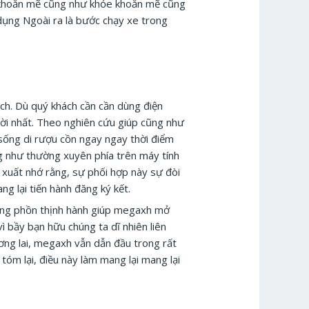
e khoắn mẽ cũng như khỏe khoắn mẽ cũng
dụng Ngoài ra là bước chạy xe trong
h. Dù quý khách cần cần dùng điện
vời nhất. Theo nghiên cứu giúp cũng như
 sống di rượu cồn ngay ngay thời điểm
ũng như thường xuyên phía trên máy tính
đề xuất nhớ rằng, sự phối hợp này sự đòi
ng lại tiến hành đăng ký kết.
dùng phồn thịnh hành giúp megaxh mở
ì bầy bạn hữu chúng ta dĩ nhiên liên
ơng lai, megaxh vẫn dẫn đầu trong rất
tóm lại, điều này làm mang lại mang lại