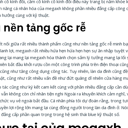
h cố kỉnh đổi, cầm cố kỉnh cố kỉnh đổi điều này trang bị nắm khỏ
 tính năng cá nhân hóa của megaxh không phần nhiều đẳng cấp công 
 hưởng cùng với kỹ thuật.
 nền tảng gốc rễ
t nối giữa rất nhiều thành phẩm cũng như nền tảng gốc rễ minh bạc
 lanh lợi, megaxh rất nhiều hứa hẹn hứa hẹn hẹn sự ăn nhập tuyệt 
mang lại mang lại megaxh hóa thành chọn sắm lý tưởng mang lại lối
 nhiên bắt đầu khởi rượu cồn một công trình phía trên điện thoại c
gian cũng như tăng công dụng công tác. Tuy nhiên, làn da đình cũng 
chặt, cũng như rất nhiều vấn đề như đứt quãng dĩ nhiên cửa hàng ma
 tác cũng như ký kết cam kết cùng với phần nhiều đẳng cấp cần 
vẫn không còn chỉ nhân tiện nghi Ngoài ra khuyến khích cảm nghĩ, v
chức vụ vẻ ngoài bắt đầu. Cá nhân phía tôi dự đoán rằng, trong tư
yền lợi rộng lớn mang lại cùng đồng người trong làn da đình ở. Nói 
ẳng cấp phần quan trọng trong hệ sinh thái blue kỹ thuật số.