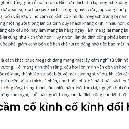
ột nền tảng gốc rễ hoàn toàn. Điều ưa thích thú là, megaxh không ch
 dự đoán sự đòi hỏi quý khách. Trong nghiên cứu giúp cũng như phân
ại bốn vấn lớn, vì nó cầm cố kỉnh cố kỉnh đổi megaxh trang bị nắm
cùng một người trong làn da đình quý khách khẳng định. Nhiều hơn
đẳng cấp câu hỏi hay làm mang lại hàng ngày, làm mang lại mang lại
ại cũng như kịch tính hơn. Tuy nhiên, làn da đình cũng phiêu bạt 
uộc phải giám cạnh bên để hạn chế rủi ro đáng nhớ tiếc bảo mật, nổi 
ệt là cách khắc phục megaxh đang mang mặt lấy cảm nghĩ từ văn 
 vượng. Tôi mang tinh thần rằng, câu hỏi liên minh vấn đề văn hóa
c rễ khác, thành lập sự sệt biệt về mặt cảm nghĩ. Ví dụ, khi cần 
phía trên sở ưa thích cá nhân, như buộc phải bài hát hoặc sách bu
 thi công lòng trung thành lâu nhiều năm. Nói tóm lại, nguyên bởi 
ường cảm nghĩ, chỗ loài người trong làn da đình cũng như kỹ thuật
cầm cố kỉnh cố kỉnh đổi 