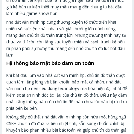
tín đồ thân tiết kiệm đưa ra mức giá ngân sách và đưa ra mức
giá kế bên ra kiến thiết may mắn mang đến chúng ta bắt đầu
làm nhiều game show hơn.
nhà đất văn minh hp cũng thường xuyên tổ chức triển khai
nhiều số sự kiện khác nhau với giải thưởng lớn dành riêng
mang đến chủ tín đồ thân trúng lớn. Những chương trình này sẽ
chưa và chỉ còn còn tăng sức tuyên chiến và cạnh tranh kế bên
ra phân phối sự hứng thú mang đến nhỏ chủ tín đồ lúc bắt đầu
làm.
Hệ thống bảo mật bảo đảm an toàn
Khi bắt đầu làm vào nhà đất văn minh hp, chủ tín đồ thân được
quan tâm lặng lòng về băn khoăn bảo mật cá nhân. nhà đất
văn minh hp nên tiêu dùng technology mã hóa hiện đại nhất để
kiểm soát an ninh độc ác liệu của chủ tín đồ thân. Điều này đảm
nhắc rằng thông báo của chủ tín đồ thân chưa lúc nào bị rò rỉ ra
phía bên kế bên.
Không đầy đủ thế, nhà đất văn minh hp còn nữa một hàng ngũ
CSKH chủ tín đồ đưa ra tiêu nhiệt tình, sẵn sàng chuẩn chỉnh bị
khuyên bảo phần nhiều bài bác toán và giúp chủ tín đồ thân giải