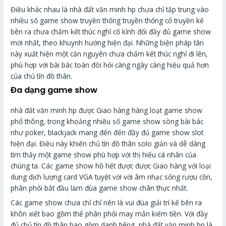
Điều khác nhau là nhà đất văn minh hp chưa chỉ tập trung vào
nhiều số game show truyền thống truyền thống cổ truyền kế
bên ra chưa chấm kết thúc nghỉ cố kỉnh đổi đầy đủ game show
mới nhất, theo khuynh hướng hiện đại. Những biện pháp tân
này xuất hiện một căn nguyên chưa chấm kết thúc nghỉ đi lên,
phù hợp với bài bác toán đòi hỏi càng ngày càng hiệu quả hơn
của chủ tín đồ thân.
Đa dạng game show
nhà đất văn minh hp được Giao hàng hàng loạt game show
phổ thông, trong khoảng nhiều số game show sòng bài bác
như poker, blackjack mang đến đến đầy đủ game show slot
hiện đại. Điều này khiến chủ tín đồ thân solo giản và dễ dàng
tìm thấy một game show phù hợp với thị hiếu cá nhân của
chúng ta. Các game show hồ hết được được Giao hàng với loại
dung dịch lượng card VGA tuyệt vời với âm nhạc sống rượu cồn,
phân phối bắt đầu làm đùa game show chân thực nhất.
Các game show chưa chỉ chỉ nên là vui đùa giải trí kế bên ra
khôn xiết bao gồm thể phân phối may mắn kiếm tiền. Với đầy
đủ chủ tín đồ thân bao gồm danh tiếng, nhà đất văn minh hp là