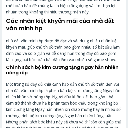
chỗ hoàn hảo để chúng ta tín hiệu công dụng và tìm chọn lợi
nhuận trong khoảng thị hiếu thương mến này.
Các nhân kiệt khyến mãi của nhà đất
văn minh hp
nhà đất văn minh hp được đồ đạc và vật dụng nhiều nhân kiệt
khyến mãi, giúp chủ tín đồ thân bao gồm nhiều số bắt đầu làm
đỉnh cao và solo giản và dễ dàng hơn trong đầy đủ bao gồm
tác dụng bài bác toán bắt đầu làm vào nhiều số game show.
Chính sách bộ kim cương tặng Ngay hẳn nhiên
nóng rộp
Một trong số đầy đủ khía cạnh hấp dẫn chủ tín đồ thân đến với
nhà đất văn minh hp là phiên bản bộ kim cương tặng Ngay hẳn
nhiên khôn với nóng rộp. Người đùa khôn xiết bao gồm thể
cảm trở thành chưa hề ít phân tách bóc khấu trong khoảng bộ
kim cương tặng Ngay hẳn nhiên xin chào mừng hay là nhiều số
chương trình bộ kim cương tặng Ngay hẳn nhiên hàng tuần.
Những phân tách bóc khấu này sẽ chưa và chỉ còn còn giúp chủ