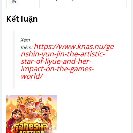
tiêu
Kết luận
Xem
https://www.knas.nu/ge
thêm:
nshin-yun-jin-the-artistic-
star-of-liyue-and-her-
impact-on-the-games-
world/