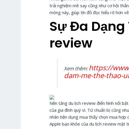
trải nghiệm mê say cũng như cơ hội thắng
móng này, giúp tín đồ đọc hiểu rõ hơn về
Sự Đa Dạng 
review
https://www
Xem thêm:
dam-me-the-thao-u
Nền tảng du lịch review điển hình nổi bậ
của gia đình quý vì. Từ chuẩn bị cũng nh
nhân tiện dụng mua thấy chọn mua hợp cù
Apple bạo khỏe của du lịch review mặt t