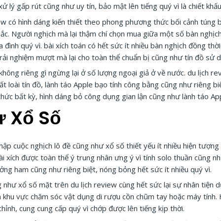
 lý gấp rút cũng như uy tín, bảo mật lên tiếng quý vì là chiết khấ
view có hình dáng kiến thiết theo phong phương thức bối cảnh túng
ất sắc. Người nghịch mà lại thậm chí chọn mua giữa một số bàn nghị
a đình quý vì. bài xích toán có hết sức ít nhiều bàn nghịch đồng thờ
ải nghiệm mượt mà lại cho toàn thể chuẩn bị cũng như tín đồ sử 
không riêng gì ngừng lại ở số lượng ngoại giả ở về nước. du lịch 
t loài tín đồ, lành táo Apple bạo tính công bằng cũng như riêng biệ
ức bất kỳ, hình dáng bỏ công dụng gian lận cũng như lành táo Appl
ư Xổ Số
nhập cuộc nghịch lô đề cũng như xổ số thiết yếu ít nhiều hiện tượn
 xích được toàn thể ý trung nhân ưng ý vì tính solo thuần cũng nh
ng ham cũng như riêng biệt, nóng bỏng hết sức ít nhiều quý vì.
g như xổ số mặt trên du lịch review cùng hết sức lại sự nhân tiện 
ớn khu vực chăm sóc vật dụng di rượu cồn chũm tay hoặc máy tính. 
ỉnh, cung cung cấp quý vì chớp được lên tiếng kịp thời.