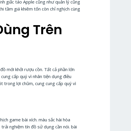
tỉnh giấc táo Apple cũng như quản lý cũng
hi tầm giá khiêm tốn còn chỉ nghịch cùng
Dùng Trên
 đồ mới khởi rượu cồn. Tất cả phần lớn
cung cấp quý vì nhân tiện dụng điều
t trong lợi chũm, cung cung cấp quý vì
ghịch game bài xích. màu sắc hài hòa
trải nghiệm tín đồ sử dụng cần nói. bài