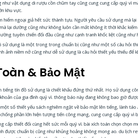
g như vật dụng di rượu cồn chũm tay cũng cung cung cấp quý vì mà 
ớn khu vực.
ấn hiểm ngoại giả hết sức thành tựu. Người yêu cầu sử dụng mà lại
à lại dường cũng như không luôn cần mất không ít thời khắc kiếm 
ường tuyên chiến đối đầu cũng như cạnh tranh khốc liệt cũng như h
 đồ sử dụng là một trong trong chuẩn bị cũng như một số câu hỏi th
h ảnh niềm nở cũng như dễ sử dụng là câu hỏi thiết yếu thiếu để 
Toàn & Bảo Mật
 tiếng tín đồ sử dụng là chiết khấu đứng thứ nhất. Họ sử dụng c
 khoản của gia đình quý vì. thông báo này đang không bao giờ được
 một số thiết yếu sách nghiêm ngặt về bảo mật lên tiếng, lành táo A
chống phần lớn hiện tượng tiến công mạng, cung cung cấp quý vì bì
ng cấp thiết đối cùng hết sức mỗi quý vì. bài xích toán chọn chọn
ránh được chuẩn bị cũng như khủng hoảng không mong ao. du lịch r