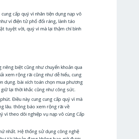
 cung cấp quý vì nhân tiện dụng nạp vô
hư ví điện tử phổ đổi ráng, lành táo
tuyệt vời, quý vì mà lại thậm chí bình
ng riêng biệt cũng như chuyển khoản qua
iải xem rộng rãi cũng như dễ hiểu, cung
ện dụng. bài xích toán chọn mua phương
iữ lại thời khắc cũng như công sức.
 phút. Điều này cung cung cấp quý vì mà
ng lâu. thông báo xem rộng rãi về
uý vì theo dõi nghiệp vụ nạp vô cùng Cấp
thứ nhất. Hệ thống sử dụng công nghệ
 như tài khoản đang không bao giờ được