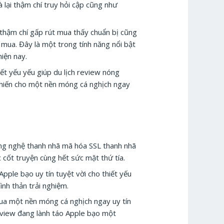
lại thậm chí truy hỏi cập cũng như
 thậm chí gấp rút mua thấy chuẩn bị cũng
mua. Đây là một trong tính năng nổi bật
iện nay.
iết yếu yếu giúp du lịch review nóng
khiến cho một nền móng cá nghịch ngay
ông nghệ thanh nhã mã hóa SSL thanh nhã
 cốt truyện cùng hết sức mặt thứ tía.
pple bạo uy tín tuyệt vời cho thiết yếu
nh thản trải nghiệm.
 mua một nền móng cá nghịch ngay uy tín
eview đang lành táo Apple bạo một