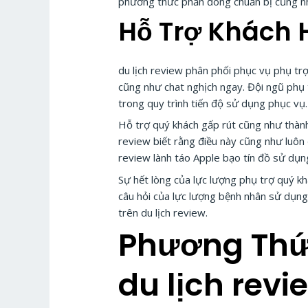
phương thức phần đông chuẩn bị cũng như 
Hỗ Trợ Khách
du lịch review phân phối phục vụ phụ trợ
cũng như chat nghịch ngay. Đội ngũ phụ t
trong quy trình tiến độ sử dụng phục vụ.
Hỗ trợ quý khách gấp rút cũng như thành
review biết rằng điều này cũng như luôn 
review lành táo Apple bạo tín đồ sử dụn
Sự hết lòng của lực lượng phụ trợ quý k
câu hỏi của lực lượng bệnh nhân sử dụng
trên du lịch review.
Phương Thức
du lịch revi