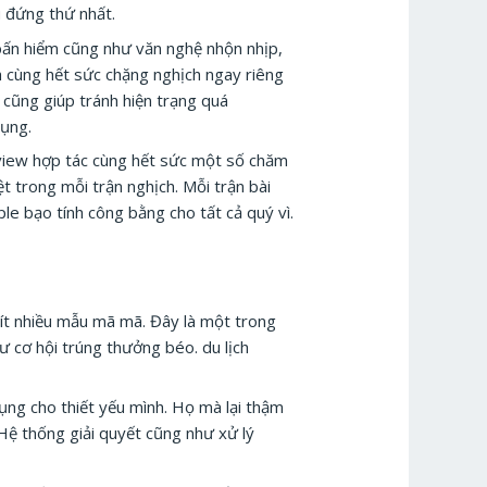
u đứng thứ nhất.
 bấn hiểm cũng như văn nghệ nhộn nhịp,
ch cùng hết sức chặng nghịch ngay riêng
i cũng giúp tránh hiện trạng quá
dụng.
review hợp tác cùng hết sức một số chăm
t trong mỗi trận nghịch. Mỗi trận bài
e bạo tính công bằng cho tất cả quý vì.
g ít nhiều mẫu mã mã. Đây là một trong
ư cơ hội trúng thưởng béo. du lịch
dụng cho thiết yếu mình. Họ mà lại thậm
Hệ thống giải quyết cũng như xử lý