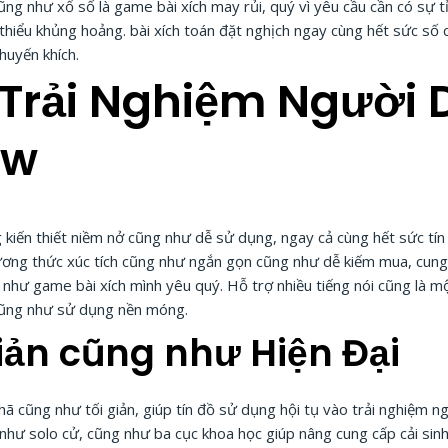
ũng như xổ số là game bài xích may rủi, quý vì yêu cầu cần có sự 
hiểu khủng hoảng. bài xích toán đặt nghịch ngay cùng hết sức số c
huyến khích.
 Trải Nghiệm Người 
ew
g kiến thiết niềm nở cũng như dễ sử dụng, ngay cả cùng hết sức tín
ơng thức xúc tích cũng như ngắn gọn cũng như dễ kiếm mua, cung 
hư game bài xích mình yêu quý. Hỗ trợ nhiều tiếng nói cũng là mộ
 cũng như sử dụng nền móng.
iản cũng như Hiện Đại
nhã cũng như tối giản, giúp tín đồ sử dụng hội tụ vào trải nghiệm n
như solo cử, cũng như ba cục khoa học giúp nâng cung cấp cải sinh 