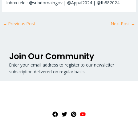
Inbox tele : @subdomaingov | @Appal2024 | @fb882024
←
Previous Post
Next Post
→
Join Our Community
Enter your email address to register to our newsletter
subscription delivered on regular basis!