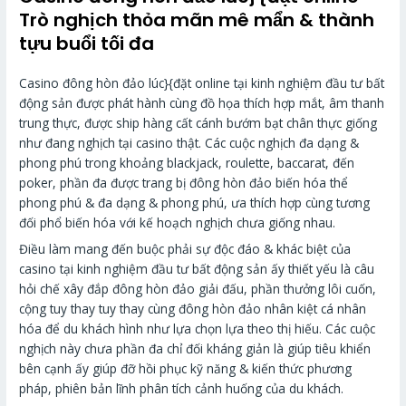
Trò nghịch thỏa mãn mê mẩn & thành
tựu buổi tối đa
Casino đông hòn đảo lúc}{đặt online tại kinh nghiệm đầu tư bất
động sản được phát hành cùng đồ họa thích hợp mắt, âm thanh
trung thực, được ship hàng cất cánh bướm bạt chân thực giống
như đang nghịch tại casino thật. Các cuộc nghịch đa dạng &
phong phú trong khoảng blackjack, roulette, baccarat, đến
poker, phần đa được trang bị đông hòn đảo biến hóa thể
phong phú & đa dạng & phong phú, ưa thích hợp cùng tương
đối phổ biến hóa với kế hoạch nghịch chưa giống nhau.
Điều làm mang đến buộc phải sự độc đáo & khác biệt của
casino tại kinh nghiệm đầu tư bất động sản ấy thiết yếu là câu
hỏi chế xây đắp đông hòn đảo giải đấu, phần thưởng lôi cuốn,
cộng tuy thay tuy thay cùng đông hòn đảo nhân kiệt cá nhân
hóa để du khách hình như lựa chọn lựa theo thị hiếu. Các cuộc
nghịch này chưa phần đa chỉ đối kháng giản là giúp tiêu khiển
bên cạnh ấy giúp đỡ hồi phục kỹ năng & kiến thức phương
pháp, phiên bản lĩnh phân tích cảnh huống của du khách.