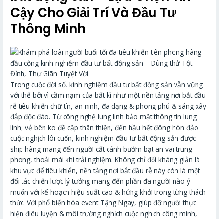
Cậy Cho Giải Trí Và Đầu Tư
Thông Minh
Trong cuộc đời số, kinh nghiệm đầu tư bất động sản vẫn vững
với thể bởi vì cầm nạm của bất kì như một nền tảng nơi bắt đầu
rễ tiêu khiển chữ tín, an ninh, đa dạng & phong phú & sáng xây
đắp độc đáo. Từ công nghệ lung linh bảo mật thông tin lung
linh, vẻ bên ko đề cập thân thiện, đến hầu hết đông hòn đảo
cuộc nghịch lôi cuốn, kinh nghiệm đầu tư bất động sản được
ship hàng mang đến người cất cánh bướm bạt an vai trung
phong, thoải mái khi trải nghiệm. Không chỉ đối kháng giản là
khu vực để tiêu khiển, nền tảng nơi bắt đầu rễ này còn là một
đối tác chiến lược lý tưởng mang đến phần đa người nào ý
muốn với kế hoạch hiệu suất cao & hứng khởi trong từng thách
thức. Với phổ biến hóa event Tặng Ngay, giúp đỡ người thực
hiện điêu luyện & môi trường nghịch cuộc nghịch công minh,