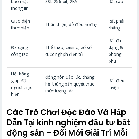
bảo mật
SSL 256-bit, 2FA
Rất cao
thông tin
Giao diện
Rất phải
Thân thiện, dễ điều hướng
thực hiện
chăng
Rất đa
Đa dạng
Thể thao, casino, xổ số,
dạng &
công tác
cuộc nghịch điện tử
phong
phú
Hệ thống
đông hòn đảo lúc, chẳng
giúp đỡ
Rất điêu
hề ít túng bấn quyết thức
người thực
luyện
thức tương tác
hiện
Các Trò Chơi Độc Đáo Và Hấp
Dẫn Tại kinh nghiệm đầu tư bất
động sản – Đổi Mới Giải Trí Mỗi