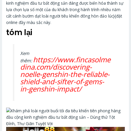
kinh nghiệm đầu tư bất động sản đáng được biến hóa thành sự
lựa chọn lựa số một của du khách trong hành trình nhiều năm
cất cánh bướm dạt loài người tiêu khiển đông hòn đảo lúc}{đặt
online đầy màu sắc này.
tóm lại
Xem
https://www.fincasolme
thêm:
dina.com/discovering-
noelle-genshin-the-reliable-
shield-and-sifter-of-gems-
in-genshin-impact/