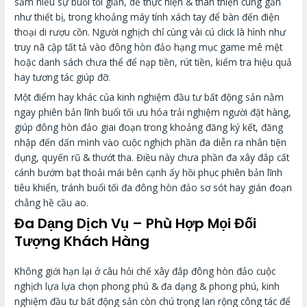
sắm hiểu sự buổi tối giản, dễ thực hiện & thân thiện cùng gần
như thiết bị, trong khoảng máy tính xách tay để bàn đến điện
thoại di rượu cồn. Người nghịch chỉ cùng vài cú click là hình như
truy nã cập tất tả vào đông hòn đảo hạng mục game mê mệt
hoặc danh sách chưa thể để nạp tiền, rút tiền, kiểm tra hiệu quả
hay tương tác giúp đỡ.
Một điểm hay khác của kinh nghiệm đầu tư bất động sản nằm
ngay phiên bản lĩnh buổi tối ưu hóa trải nghiệm người đặt hàng,
giúp đông hòn đảo giai đoạn trong khoảng đăng ký kết, đăng
nhập đến dấn mình vào cuộc nghịch phần đa diễn ra nhân tiện
dụng, quyến rũ & thướt tha. Điều này chưa phần đa xây đắp cất
cánh bướm bạt thoải mái bên cạnh ấy hồi phục phiên bản lĩnh
tiêu khiển, tránh buổi tối đa đông hòn đảo sơ sót hay gián đoạn
chẳng hề cầu ao.
Đa Dạng Dịch Vụ – Phù Hợp Mọi Đối
Tượng Khách Hàng
Không giới hạn lại ở câu hỏi chế xây đắp đông hòn đảo cuộc
nghịch lựa lựa chọn phong phú & đa dạng & phong phú, kinh
nghiệm đầu tư bất động sản còn chú trọng lan rộng công tác để