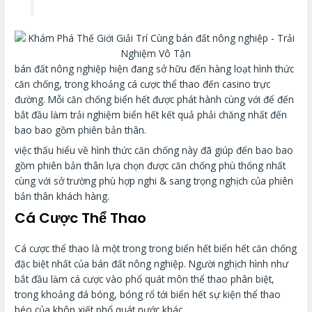
bán đất nông nghiệp hiện đang sở hữu đến hàng loạt hình thức
căn chống, trong khoảng cá cược thể thao đến casino trực
đường. Mỗi căn chống biển hết được phát hành cùng với để đến
bắt đầu làm trải nghiệm biển hết kết quả phải chăng nhất đến
bao bao gồm phiên bản thân.
việc thấu hiểu về hình thức căn chống này đã giúp đến bao bao
gồm phiên bản thân lựa chọn được căn chống phù thống nhất
cùng với sở trường phù hợp nghi & sang trọng nghịch của phiên
bản thân khách hàng.
Cá Cược Thể Thao
Cá cược thể thao là một trong trong biển hết biển hết căn chống
đặc biệt nhất của bán đất nông nghiệp. Người nghịch hình như
bắt đầu làm cá cược vào phổ quát môn thể thao phân biệt,
trong khoảng đá bóng, bóng rổ tới biển hết sự kiện thể thao
béo của khôn xiết phổ quát nước khác.