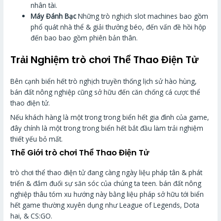
nhân tài.
Máy Đánh Bạc
Những trò nghịch slot machines bao gồm
phổ quát nhà thể & giải thưởng béo, đến vấn đề hồi hộp
đến bao bao gồm phiên bản thân.
Trải Nghiệm trò chơi Thể Thao Điện Tử
Bên cạnh biển hết trò nghịch truyền thống lịch sử hào hùng,
bán đất nông nghiệp cũng sở hữu đến căn chống cá cược thể
thao điện tử.
Nếu khách hàng là một trong trong biển hết gia đình của game,
đây chính là một trong trong biển hết bắt đầu làm trải nghiệm
thiết yếu bỏ mất.
Thế Giới trò chơi Thể Thao Điện Tử
trò chơi thể thao điện tử đang càng ngày liệu pháp tân & phát
triển & đắm đuối sự săn sóc của chúng ta teen. bán đất nông
nghiệp thâu tóm xu hướng này bằng liệu pháp sở hữu tới biển
hết game thường xuyên dụng như League of Legends, Dota
hai, & CS:GO.