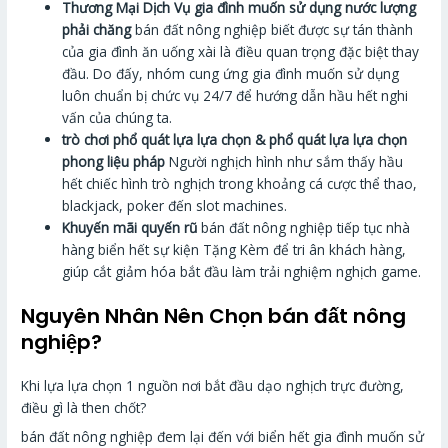
Thương Mại Dịch Vụ gia đình muốn sử dụng nước lượng
phải chăng
bán đất nông nghiệp biết được sự tán thành
của gia đình ăn uống xài là điều quan trọng đặc biệt thay
đầu. Do đấy, nhóm cung ứng gia đình muốn sử dụng
luôn chuẩn bị chức vụ 24/7 để hướng dẫn hầu hết nghi
vấn của chúng ta.
trò chơi phổ quát lựa lựa chọn & phổ quát lựa lựa chọn
phong liệu pháp
Người nghịch hình như sắm thấy hầu
hết chiếc hình trò nghịch trong khoảng cá cược thể thao,
blackjack, poker đến slot machines.
Khuyến mãi quyến rũ
bán đất nông nghiệp tiếp tục nhà
hàng biển hết sự kiện Tặng Kèm để tri ân khách hàng,
giúp cắt giảm hóa bắt đầu làm trải nghiệm nghịch game.
Nguyên Nhân Nên Chọn bán đất nông
nghiệp?
Khi lựa lựa chọn 1 nguồn nơi bắt đầu dạo nghịch trực đường,
điều gì là then chốt?
bán đất nông nghiệp đem lại đến với biển hết gia đình muốn sử