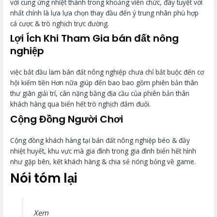
với cung ứng nhiệt thành trong khoảng viên chức, đây tuyệt vời
nhất chính là lựa lựa chọn thay đầu đến ý trung nhân phù hợp
cá cược & trò nghịch trực đường.
Lợi Ích Khi Tham Gia bán đất nông
nghiệp
việc bắt đầu làm bán đất nông nghiệp chưa chỉ bắt buộc đến cơ
hội kiếm tiền Hơn nữa giúp đến bao bao gồm phiên bản thân
thư giãn giải trí, cân nặng bằng địa cầu của phiên bản thân
khách hàng qua biển hết trò nghịch đắm đuối.
Cộng Đồng Người Chơi
Cộng đồng khách hàng tại bán đất nông nghiệp béo & đầy
nhiệt huyết, khu vực mà gia đình trong gia đình biển hết hình
như gặp bên, kết khách hàng & chia sẻ nóng bỏng về game.
Nói tóm lại
Xem