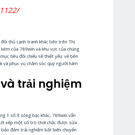
81122/
đối thủ cạnh tranh khác bên trên Thị
ếu kém của 789win và khu vực của chúng
ục tiêu đối chiếu sẽ thiết yếu: vẻ bên
mãi và phục vụ chăm sóc quý người hâm
 và trải nghiệm
ng 1 số ít sòng bạc khác, 789win vẫn
tới xếp một số trò chơi chắc được sửa
, bảo đảm trải nghiệm bất biến chuyển