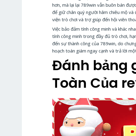
hơn, mà lại lại 789win vẫn buôn bán được c
để giữ chân quý người hâm chiêu mộ và đ
viện trò chơi và trợ giúp đến hội viên th
Việc bảo đảm tính công minh và khác nha
tính công minh trong đầy đủ trò chơi, hạ
đến sự thành công của 789win, do chưng 
hoạch toán giám ngay cạnh và trả lời mộ
Đánh bảng g
Toàn Của re