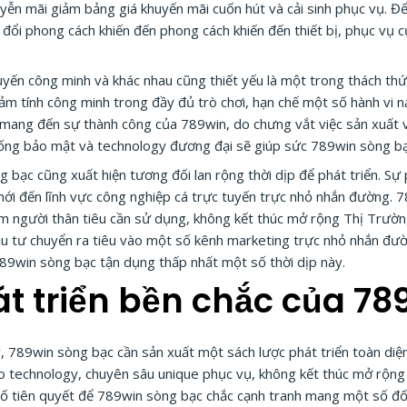
huyễn mãi giảm bảng giá khuyến mãi cuốn hút và cải sinh phục vụ. 
ng đổi phong cách khiến đến phong cách khiến đến thiết bị, phục vụ
uyến công minh và khác nhau cũng thiết yếu là một trong thách th
ảm tính công minh trong đầy đủ trò chơi, hạn chế một số hành vi n
h mang đến sự thành công của 789win, do chưng vắt việc sản xuất v
thống bảo mật và technology đương đại sẽ giúp sức 789win sòng bạ
bạc cũng xuất hiện tương đối lan rộng thời dịp để phát triển. Sự 
p mới đến lĩnh vực công nghiệp cá trực tuyến trực nhỏ nhắn đường.
ệm người thân tiêu cần sử dụng, không kết thúc mở rộng Thị Trườ
u tư chuyển ra tiêu vào một số kênh marketing trực nhỏ nhắn đườ
 789win sòng bạc tận dụng thấp nhất một số thời dịp này.
t triển bền chắc của 78
, 789win sòng bạc cần sản xuất một sách lược phát triển toàn diện
ào technology, chuyên sâu unique phục vụ, không kết thúc mở rộng
ố tiên quyết để 789win sòng bạc chắc cạnh tranh mang một số đối 