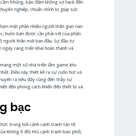
i cầm Khủng, bảo đảm không sợ hack đến
huyên nghiệp, chuẩn chỉnh bị giúp sức
 chạm mặt phần nhiều người thân gian nan
ạc, buôn bán được cần phải với của phần
số người thân mới ban đầu. Sự đầu tư
 ngày càng triển khai hoàn thành và
ác mang một số nhà triển lẵm game khu
ất. Điều này thiết kế ra sự cuốn hút và
chuyển ra tiêu đấy cũng đến thấy sự
iến đến phong cách khiến đến thiết bị và
ng bạc
hức trong bối cảnh cạnh tranh tàn tệ
ủa không ít đối thủ cạnh tranh bạo phổi,