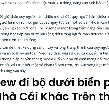
9win sòng bạc sửa chữa hiệu suất gửi động, nâng cao tính bảo mật
 để giữ chân quý người hâm chiêu mộ và đắt quý người hâm chiêu m
gười hâm chiêu mộ, giải quyết ngay tức thì một số băn khoăn của
chuyên nghiệp. Mở rộng Thị Trường là một trong tiềm năng cần của
sòng bạc tiếp cận được lan rộng đối tượng người thân tiêu cần s
 bên trên Thị Trường.
 cần để thiết kế dựng sự tin cậy và lòng trung thành của quý ng
n và an toàn và an toàn. Việc này thiết yếu sự đầu tư chuyển ra t
ủ thông điệp truyền thông media cuốn hút và ổn định mang đối tư
iệc cấu cấu trúc kết một số nhân tố bên trên, 789win sòng bạc mớ
nh công sau này.
iew đi bộ dưới biển
à Cái Khác Trên th