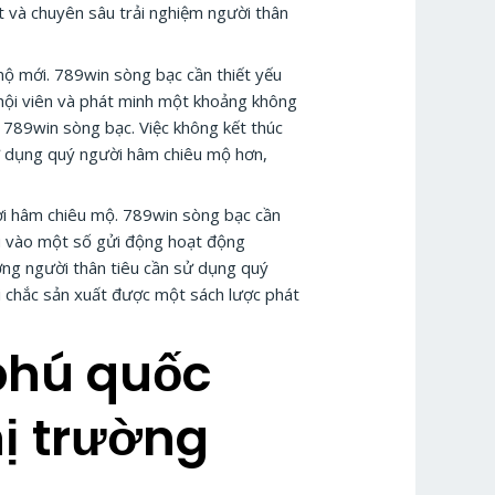
 và chuyên sâu trải nghiệm người thân
ộ mới. 789win sòng bạc cần thiết yếu
 hội viên và phát minh một khoảng không
 789win sòng bạc. Việc không kết thúc
ử dụng quý người hâm chiêu mộ hơn,
ười hâm chiêu mộ. 789win sòng bạc cần
iêu vào một số gửi động hoạt động
ợng người thân tiêu cần sử dụng quý
i chắc sản xuất được một sách lược phát
 phú quốc
ị trường