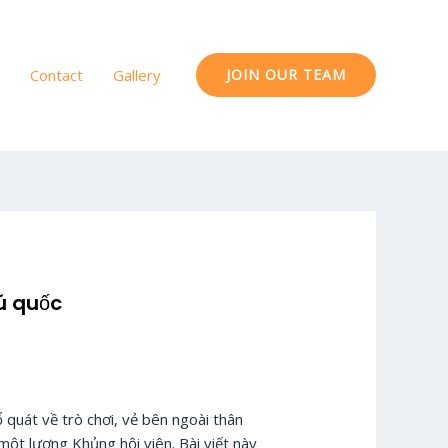
Contact
Gallery
JOIN OUR TEAM
ú quốc
 quát về trò chơi, vẻ bên ngoài thân
ột lượng Khủng hội viên. Bài viết này