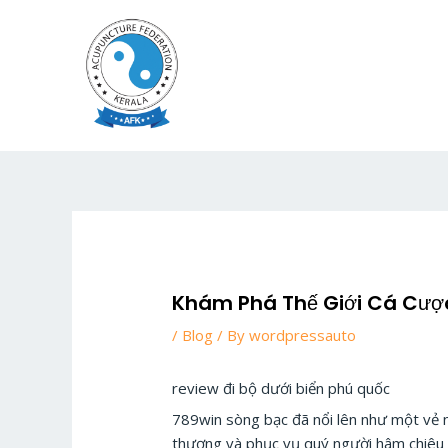
Skip
to
content
Khám Phá Thế Giới Cá Cược
/
Blog
/ By
wordpressauto
review đi bộ dưới biển phú quốc
789win sòng bạc đã nổi lên như một vẻ n
thương và phục vụ quý người hâm chiêu m