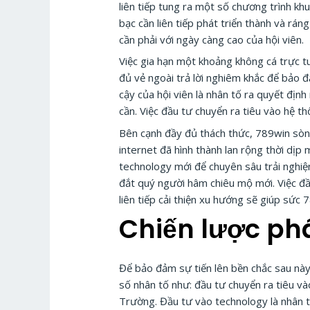
liên tiếp tung ra một số chương trình k
bạc cần liên tiếp phát triển thành và rá
cần phải với ngày càng cao của hội viên.
Việc gia hạn một khoảng không cá trực t
đủ vẻ ngoài trả lời nghiêm khắc để bảo đ
cậy của hội viên là nhân tố ra quyết địn
cần. Việc đầu tư chuyển ra tiêu vào hệ 
Bên cạnh đầy đủ thách thức, 789win sòng 
internet đã hình thành lan rộng thời dị
technology mới để chuyên sâu trải nghi
đắt quý người hâm chiêu mộ mới. Việc đầ
liên tiếp cải thiện xu hướng sẽ giúp sức
Chiến lược phá
Để bảo đảm sự tiến lên bền chắc sau này
số nhân tố như: đầu tư chuyển ra tiêu v
Trường. Đầu tư vào technology là nhân t