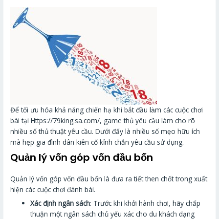
Để tối ưu hóa khả năng chiến hạ khi bắt đầu làm các cuộc chơi
bài tại Https://79king.sa.com/, game thủ yêu cầu làm cho rõ
nhiều số thủ thuật yêu cầu. Dưới đấy là nhiều số mẹo hữu ích
mà hẹp gia đình dân kiên cố kỉnh chắn yêu cầu sử dụng.
Quản lý vốn góp vốn đầu bốn
Quản lý vốn góp vốn đầu bốn là đưa ra tiết then chốt trong xuất
hiện các cuộc chơi đánh bài.
Xác định ngân sách
: Trước khi khởi hành chơi, hãy chấp
thuận một ngân sách chủ yếu xác cho du khách dạng