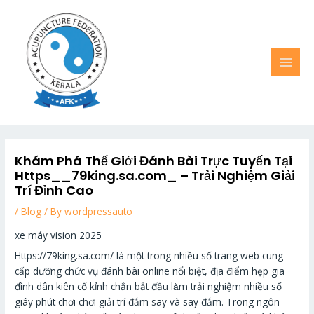
Skip
MAI
to
MEN
content
Khám Phá Thế Giới Đánh Bài Trực Tuyến Tại
Https__79king.sa.com_ – Trải Nghiệm Giải
Trí Đỉnh Cao
/
Blog
/ By
wordpressauto
xe máy vision 2025
Https://79king.sa.com/ là một trong nhiều số trang web cung
cấp dưỡng chức vụ đánh bài online nổi biệt, địa điểm hẹp gia
đình dân kiên cố kỉnh chắn bắt đầu làm trải nghiệm nhiều số
giây phút chơi chơi giải trí đắm say và say đắm. Trong ngôn