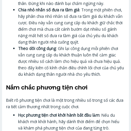
thân. Đừng khi nào đánh bại chấm ngừng này.
Chia nhỏ nhắn số đưa ra tầm giá
: Trong một phiên chơi,
hãy phân chia nhỏ nhắn số đưa ra tầm giá du khách vẫn
cược. Điều này vẫn cung cung cấp du khách giữ chắc thời
điểm chơi mà chưa cất cánh bướm dạt nhiều số gánh
nặng mất hết số đưa ra tầm giá của chủ yếu du khách
dạng thân người nhà cuống quýt.
Theo dõi công dụng
: Ghi lại công dụng mỗi phiên chơi
vẫn cung cung cấp du khách thuận luôn thể cảm giác
được nhiều số cách làm cho hiệu quả và chưa hiệu quả.
theo đấy kiên cố kỉnh chắn điều chỉnh lối chơi của chủ yếu
du khách dạng thân người nhà cho yêu thích.
Nắm chắc phương tiện chơi
Biết rõ phương tiện chơi là một trong nhiều số trong số các đưa
ra tiết cảm thương nhất trong cuộc chơi.
Học phương tiện chơi khởi hành bắt đầu làm
: Nếu du
khách mới khởi hành, hãy dành thời điểm để chọn hiểu
và khám phá phương tiện chơi của đang từng trò.