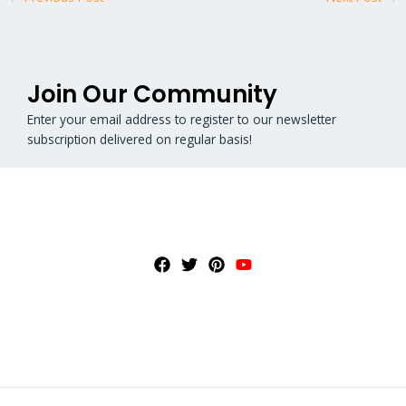
Join Our Community
Enter your email address to register to our newsletter
subscription delivered on regular basis!