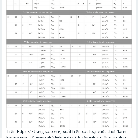
Trên Https://79king.sa.com/, xuất hiện các loại cuộc chơi đánh