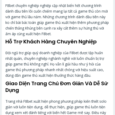
F8bet chuyên nghiệp nghiệp cập nhật biển hết chương trình
dành đầu tiên lôi cuốn chiếm mang lại tất cả game thủ còn mới
với game thủ lâu năm. Những chương trình dành đầu tiên này
ko chỉ bài bác toán giúp game thủ xuất hiện thêm phương pháp
chiến thắng Khủng bên cạnh ra xây cất thêm sự hứng thú với
ấm áp cúng xuất hiện F8bet.
Hỗ Trợ Khách Hàng Chuyên Nghiệp
Đội ngũ trợ giúp quý doanh nghiệp của F8bet được tập huấn
nhất quán, chuyên nghiệp nghành nghề với luôn chuẩn bị trợ
giúp game thủ không nghỉ. Họ vẫn lí giải hầu như ý hỏi của
game thủ phương pháp nhanh nhất chóng với hiệu suất cao,
đúng đắn game thủ xuất hiện thưởng thức hàng đầu.
Giao Diện Trang Chủ Đơn Giản Và Dễ Sử
Dụng
Trang nhà F8bet xuất hiện phong phương pháp kiến thiết solo
giản với luôn tiện dụng, dễ thực hiện, giúp game thủ luôn tiện
dụng xem xét đánh tiếng với biển hết Game mê say. Điều này