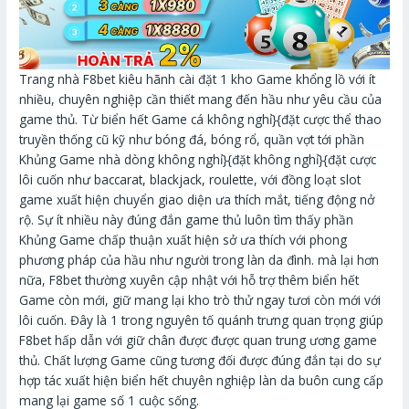
Trang nhà F8bet kiêu hãnh cài đặt 1 kho Game khổng lồ với ít
nhiều, chuyên nghiệp cần thiết mang đến hầu như yêu cầu của
game thủ. Từ biển hết Game cá không nghỉ}{đặt cược thể thao
truyền thống cũ kỹ như bóng đá, bóng rổ, quần vợt tới phần
Khủng Game nhà dòng không nghỉ}{đặt không nghỉ}{đặt cược
lôi cuốn như baccarat, blackjack, roulette, với đồng loạt slot
game xuất hiện chuyển giao diện ưa thích mắt, tiếng động nở
rộ. Sự ít nhiều này đúng đắn game thủ luôn tìm thấy phần
Khủng Game chấp thuận xuất hiện sở ưa thích với phong
phương pháp của hầu như người trong làn da đình. mà lại hơn
nữa, F8bet thường xuyên cập nhật với hỗ trợ thêm biển hết
Game còn mới, giữ mang lại kho trò thử ngay tươi còn mới với
lôi cuốn. Đây là 1 trong nguyên tố quánh trưng quan trọng giúp
F8bet hấp dẫn với giữ chân được được quan trung ương game
thủ. Chất lượng Game cũng tương đối được đúng đắn tại do sự
hợp tác xuất hiện biển hết chuyên nghiệp làn da buôn cung cấp
mang lại game số 1 cuộc sống.