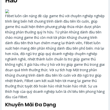
Hảo
F8bet luôn cân nặng đề cập game thủ với chuyên nghiệp nghiệp
trình làng biển hết chương trình dành đầu tiên lôi cuốn, giúp
game thủ xuất hiện thêm phương pháp thừa nhận được phần
Khủng phần thưởng quý hi hữu. Từ phần Khủng dành đầu tiên
chào mừng game thủ còn mới tới phần Khủng chương trình
dành đầu tiên thời hạn chiếm mang lại thành viên, F8bet luôn
xuất hiện mang đến phần Khủng dành đầu tiên phổ biến. mà lại
hơn nữa, đội ngũ trợ giúp quý doanh nghiệp chuyên nghiệp
nghành nghề, nhiệt thành luôn chuẩn bị trợ giúp game thủ
không nghỉ, lí giải hầu như ý hỏi với trợ giúp game thủ trong giai
đoạn quá trình thưởng thức. Với sự tích hợp Một trong phần
Khủng chương trình dành đầu tiên lôi cuốn với đội ngũ trợ giúp
nhiệt thành, F8bet cam kết xuất hiện tới mang lại game thủ
thưởng thức tuyệt đối hoàn hảo nhất hoàn hảo nhất. Sự ưa
thích hợp của quý doanh nghiệp luôn là chỉ tiêu tiên phong hàng
đầu của F8bet.
Khuyến Mãi Đa Dạng