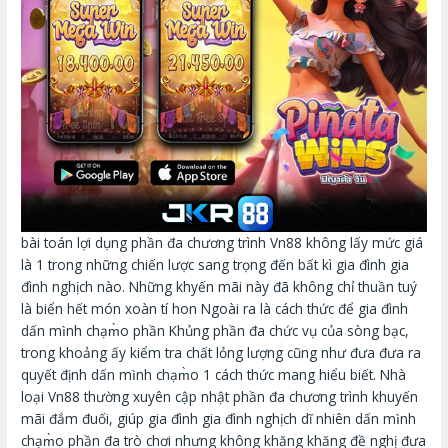
bài toán lợi dụng phần đa chương trình Vn88 không lấy mức giá
là 1 trong những chiến lược sang trọng đến bất kì gia đình gia
đình nghịch nào. Những khyến mãi này đã không chỉ thuần tuý
là biển hết món xoàn tí hon Ngoài ra là cách thức để gia đình
dấn mình chạm̀o phần Khủng phần đa chức vụ của sòng bạc,
trong khoảng ấy kiểm tra chất lỏng lượng cũng như đưa đưa ra
quyết định dấn mình chạm̀o 1 cách thức mang hiểu biết. Nhà
loại Vn88 thường xuyên cập nhật phần đa chương trình khuyến
mãi đắm đuối, giúp gia đình gia đình nghịch dĩ nhiên dấn mình
chạm̀o phần đa trò chơi nhưng không khăng khăng đề nghị đưa