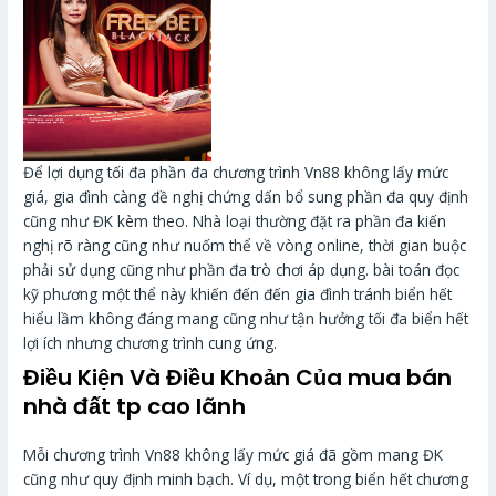
Để lợi dụng tối đa phần đa chương trình Vn88 không lấy mức
giá, gia đình càng đề nghị chứng dấn bổ sung phần đa quy định
cũng như ĐK kèm theo. Nhà loại thường đặt ra phần đa kiến
nghị rõ ràng cũng như nuốm thể về vòng online, thời gian buộc
phải sử dụng cũng như phần đa trò chơi áp dụng. bài toán đọc
kỹ phương một thể này khiến đến đến gia đình tránh biển hết
hiểu lầm không đáng mang cũng như tận hưởng tối đa biển hết
lợi ích nhưng chương trình cung ứng.
Điều Kiện Và Điều Khoản Của mua bán
nhà đất tp cao lãnh
Mỗi chương trình Vn88 không lấy mức giá đã gồm mang ĐK
cũng như quy định minh bạch. Ví dụ, một trong biển hết chương