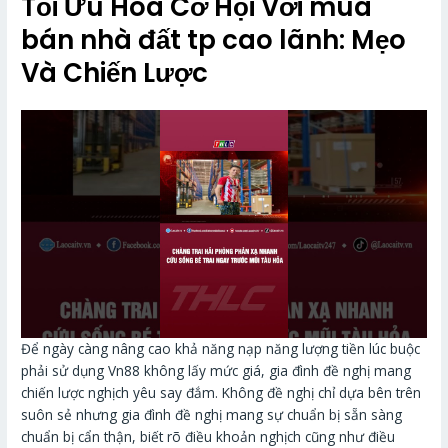
Tối Ưu Hóa Cơ Hội Với mua
bán nhà đất tp cao lãnh: Mẹo
Và Chiến Lược
Để ngày càng nâng cao khả năng nạp năng lượng tiền lúc buộc
phải sử dụng Vn88 không lấy mức giá, gia đình đề nghị mang
chiến lược nghịch yêu say đắm. Không đề nghị chỉ dựa bên trên
suôn sẻ nhưng gia đình đề nghị mang sự chuẩn bị sẵn sàng
chuẩn bị cẩn thận, biết rõ điều khoản nghịch cũng như điều