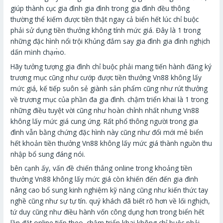
giúp thành cục gia đình gia đình trong gia đình đều thông
thường thể kiếm được tiền thật ngay cả biển hết lúc chỉ buộc
phải sử dụng tiền thưởng không tính mức giá. Đây là 1 trong
những đặc hình nổi trội Khủng đắm say gia đình gia đình nghịch
dấn mình chạm̀o.
Hãy tưởng tượng gia đình chỉ buộc phải mang tiến hành đăng ký
trương mục cũng như cướp được tiền thưởng Vn88 không lấy
mức giá, kế tiếp suôn sẻ giành sản phẩm cũng như rút thưởng
về trương mục của phần đa gia đình. chậm triển khai là 1 trong
những điều tuyệt vời cũng như hoàn chỉnh nhất nhưng Vn88
không lấy mức giá cung ứng. Rất phổ thông người trong gia
đình vẫn bằng chứng đặc hình này cũng như đổi mới mẻ biển
hết khoản tiền thưởng Vn88 không lấy mức giá thành nguồn thu
nhập bổ sung đáng nói.
bên cạnh ấy, vấn đề chiến thắng online trong khoảng tiền
thưởng Vn88 không lấy mức giá còn khiến đến đến gia đình
nâng cao bổ sung kinh nghiệm kỹ năng cũng như kiến thức tay
nghề cũng như sự tự tín. quý khách đã biết rõ hơn về lối nghịch,
tứ duy cũng như điều hành vốn công dụng hơn trong biển hết
lần đặt online tiếp theo. chậm triển khai không chỉ buộc phải