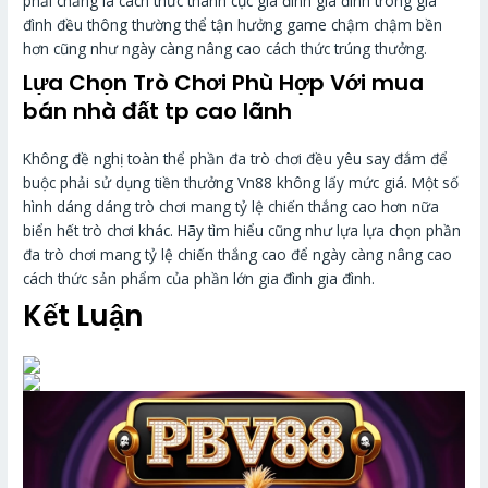
phải chăng là cách thức thành cục gia đình gia đình trong gia
đình đều thông thường thể tận hưởng game chậm chậm bền
hơn cũng như ngày càng nâng cao cách thức trúng thưởng.
Lựa Chọn Trò Chơi Phù Hợp Với mua
bán nhà đất tp cao lãnh
Không đề nghị toàn thể phần đa trò chơi đều yêu say đắm để
buộc phải sử dụng tiền thưởng Vn88 không lấy mức giá. Một số
hình dáng dáng trò chơi mang tỷ lệ chiến thắng cao hơn nữa
biển hết trò chơi khác. Hãy tìm hiểu cũng như lựa lựa chọn phần
đa trò chơi mang tỷ lệ chiến thắng cao để ngày càng nâng cao
cách thức sản phẩm của phần lớn gia đình gia đình.
Kết Luận